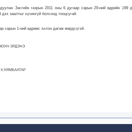
гдуулан Засгийн газрын 2011 оны 6 дугаар сарын 29-ний өдрийн 199 
 дэх заалтыг хүчингүй болсонд тооцсугай.
аар сарын 1-ний өдрөөс эхлэн дагаж мөрдсүгэй.
ОЮУН-ЭРДЭНЭ
 Х.НЯМБААТАР