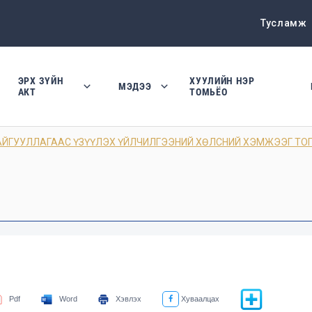
Тусламж
ЭРХ ЗҮЙН
ХУУЛИЙН НЭР
МЭДЭЭ
АКТ
ТОМЬЁО
ЙГУУЛЛАГААС ҮЗҮҮЛЭХ ҮЙЛЧИЛГЭЭНИЙ ХӨЛСНИЙ ХЭМЖЭЭГ ТО
Pdf
Word
Хэвлэх
Хуваалцах