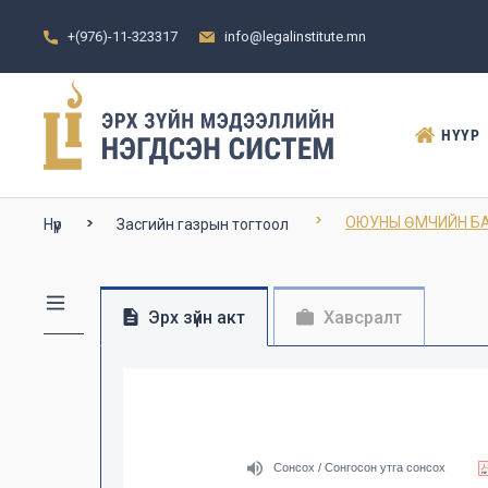
+(976)-11-323317
info@legalinstitute.mn
НҮҮР
ОЮУНЫ ӨМЧИЙН БА
Нүүр
Засгийн газрын тогтоол
Эрх зүйн акт
Хавсралт
Сонсох / Сонгосон утга сонсох