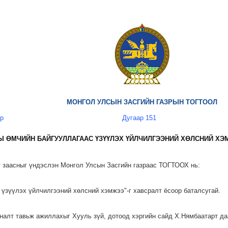
МОНГОЛ УЛСЫН ЗАСГИЙН ГАЗРЫН ТОГТООЛ
өр
Дугаар 151
 ӨМЧИЙН БАЙГУУЛЛАГААС ҮЗҮҮЛЭХ ҮЙЛЧИЛГЭЭНИЙ ХӨЛСНИЙ ХЭ
т заасныг үндэслэн Монгол Улсын Засгийн газраас ТОГТООХ нь:
 үзүүлэх үйлчилгээний хөлсний хэмжээ"-г хавсралт ёсоор баталсугай.
яналт тавьж ажиллахыг Хууль зүй, дотоод хэргийн сайд Х.Нямбаатарт да