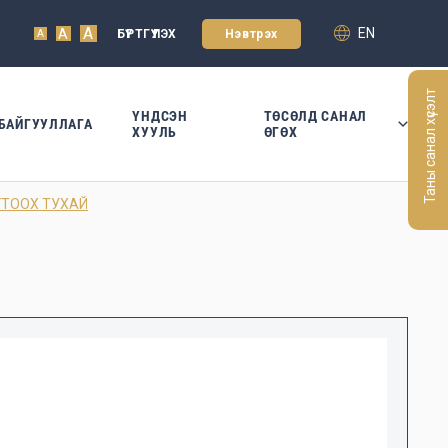
A
EN
A
БҮРТГҮҮЛЭХ
Нэвтрэх
A
Таны санал хүсэлт
ҮНДСЭН
ТӨСӨЛД САНАЛ
БАЙГУУЛЛАГА
ХУУЛЬ
ӨГӨХ
ГТООХ ТУХАЙ