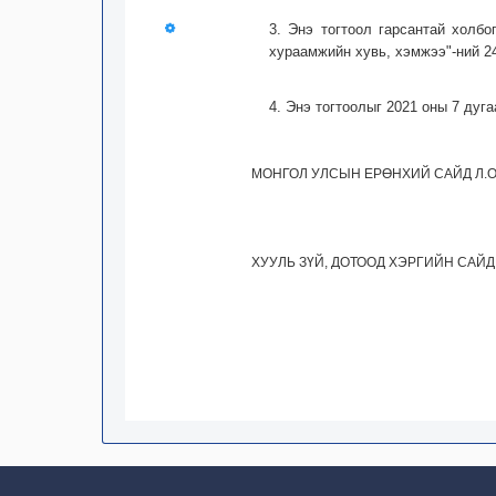
3. Энэ тогтоол гарсантай холбо
хураамжийн хувь, хэмжээ"-ний 24
4. Энэ тогтоолыг 2021 оны 7 дуг
МОНГОЛ УЛСЫН ЕРӨНХИЙ САЙД Л.
ХУУЛЬ ЗҮЙ, ДОТООД ХЭРГИЙН САЙД