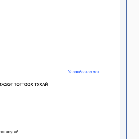
Улаанбаатар хот
МЖЭЭГ ТОГТООХ ТУХАЙ
алгасугай.