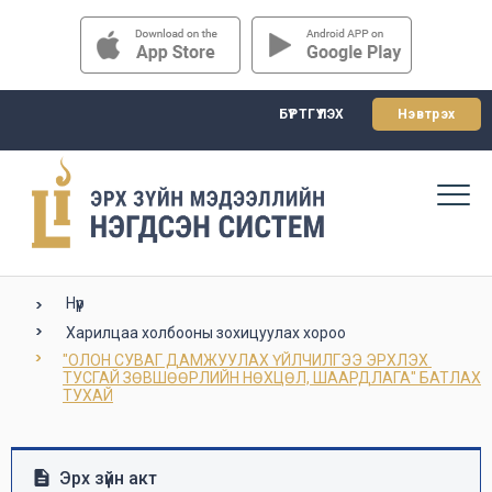
БҮРТГҮҮЛЭХ
Нэвтрэх
Нүүр
Харилцаа холбооны зохицуулах хороо
"ОЛОН СУВАГ ДАМЖУУЛАХ ҮЙЛЧИЛГЭЭ ЭРХЛЭХ 
ТУСГАЙ ЗӨВШӨӨРЛИЙН НӨХЦӨЛ, ШААРДЛАГА" БАТЛАХ 
ТУХАЙ
Эрх зүйн акт