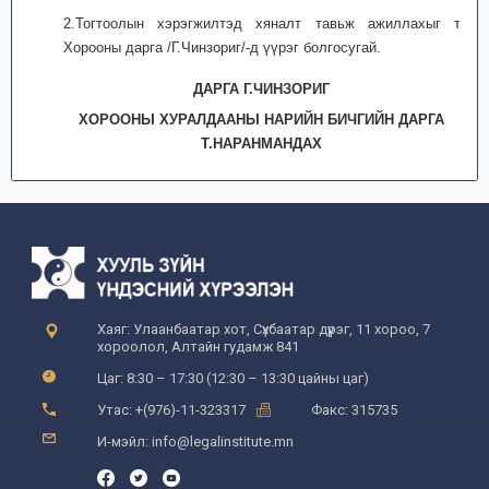
2.Тогтоолын хэрэгжилтэд хяналт тавьж ажиллахыг тус
Хорооны дарга /Г.Чинзориг/-д үүрэг болгосугай.
ДАРГА Г.ЧИНЗОРИГ
ХОРООНЫ ХУРАЛДААНЫ НАРИЙН БИЧГИЙН ДАРГА
Т.НАРАНМАНДАХ
Хаяг: Улаанбаатар хот, Сүхбаатар дүүрэг, 11 хороо, 7
хороолол, Алтайн гудамж 841
Цаг: 8:30 – 17:30 (12:30 – 13:30 цайны цаг)
Утас: +(976)-11-323317
Факс: 315735
И-мэйл: info@legalinstitute.mn