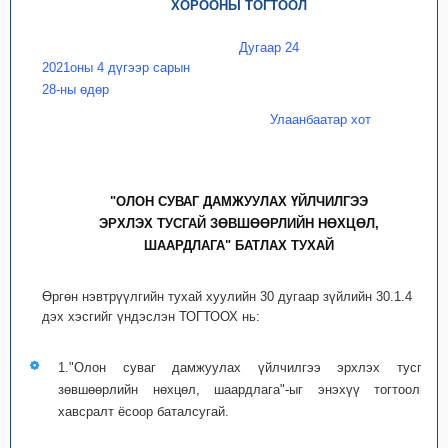
ХОРООНЫ ТОГТООЛ
Дугаар 24
2021оны 4 дүгээр сарын
28-ны өдөр
Улаанбаатар хот
"ОЛОН СУВАГ ДАМЖУУЛАХ ҮЙЛЧИЛГЭЭ
ЭРХЛЭХ ТУСГАЙ ЗӨВШӨӨРЛИЙН НӨХЦӨЛ,
ШААРДЛАГА" БАТЛАХ ТУХАЙ
Өргөн нэвтрүүлгийн тухай хуулийн 30 дугаар зүйлийн 30.1.4
дэх хэсгийг үндэслэн ТОГТООХ нь:
1."Олон суваг дамжуулах үйлчилгээ эрхлэх тусгай
зөвшөөрлийн нөхцөл, шаардлага"-ыг энэхүү тогтоолын
хавсралт ёсоор баталсугай.