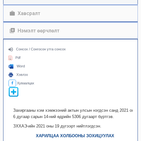
Хавсралт
Нэмэлт өөрчлөлт
Сонсох / Сонгосон утга сонсох
Pdf
Word
Хэвлэх
Хуваалцах
Захиргааны хэм хэмжээний актын улсын нэгдсэн санд 2021 оны
6 дугаар сарын 14-ний өдрийн 5306 дугаарт бүртгэв.
ЗХХАЭ-ийн 2021 оны 19 дүгээрт нийтлэгдсэн.
ХАРИЛЦАА ХОЛБООНЫ ЗОХИЦУУЛАХ