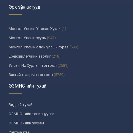
Эрх зүйн актууд
Монгол Улсын Үндсэн Хууль
(1)
Монгол Улсын хууль
(947)
Монгол Улсын олон улсын гэрээ
(699)
Ерөнхийлөгчийн зарлиг
(218)
Улсын Их Хурлын тогтоол
(2581)
Засгийн газрын тогтоол
(5759)
Үндсэн хуулийн цэцийн шийдвэр
(335)
ЭЗМНС-ийн тухай
Улсын дээд шүүхийн тогтоол
(259)
УИХ-аас томилогддог байгууллагын дарга, түүнтэй адилтгах албан
Бидний тухай
тушаалтны шийдвэр
(130)
ЭЗМНС - ийн танилцуулга
Сайдын тушаал
(987)
ЭЗМНС - ийн журам
Засгийн газрын агентлагийн даргын тушаал
(215)
Сайтын бүтэц