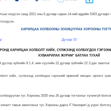
сын нэгдсэн санд 2021 оны 6 дугаар сарын 14-ний өдрийн 5303 дугаарт 
тлэгдсэн.
ХАРИЛЦАА ХОЛБООНЫ ЗОХИЦУУЛАХ ХОРООНЫ ТОГТ
өр
Дугаар 33
РОНД ХАРИЛЦАН ХОЛБОЛТ ХИЙХ, СҮЛЖЭЭНД ХОЛБОГДОХ ГЭРЭЭН
ХУВААРИЛАХ ЖУРАМ" БАТЛАХ ТУХАЙ
 дүгээр зүйлийн 9.1.4, мөн хуулийн 22 дугаар зүйлийн 22.3 дах заалтыг
болт хийх, сүлжээнд холбогдох гэрээний ерөнхий нөхцөл, орлого хув
холбогдуулан тус Хорооны 2020 оны 26 дугаар тогтоолыг хүчингүй болсо
хяналт тавьж ажиллахыг тус Хорооны дарга /Г.Чинзориг/-д үүрэг болгосу