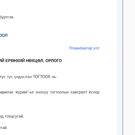
бүртгэв.
ООЛ
Улаанбаатар хот
ИЙ ЕРӨНХИЙ НӨХЦӨЛ, ОРЛОГО
 тус тус үндэслэн ТОГТООХ нь:
аарилах журам"-ыг энэхүү тогтоолын хавсралт ёсоор
нд тооцсугай.
гай.