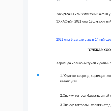
Захиргааны хэм хэмжээний актын ул
ЗХХАЭ-ийн 2021 оны 19 дүгээрт ний
2021 оны 5 дугаар сарын 14-ний өд
"СҮЛЖЭЭ ХОО
Харилцаа холбооны тухай хуулийн 9
1."Сүлжээ хооронд харилцан хол
баталсугай.
2.Энэхүү тогтоол батлагдсантай 
3.Энэхүү тогтоолын хэрэгжилтэд 