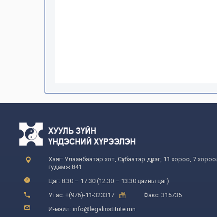
Хаяг: Улаанбаатар хот, Сүхбаатар дүүрэг, 11 хороо, 7 хоро
гудамж 841
Цаг: 8:30 – 17:30 (12:30 – 13:30 цайны цаг)
Утас: +(976)-11-323317
Факс: 315735
И-мэйл: info@legalinstitute.mn