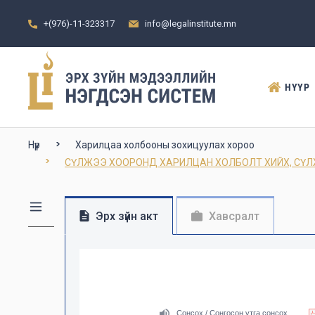
+(976)-11-323317
info@legalinstitute.mn
НҮҮР
Нүүр
Харилцаа холбооны зохицуулах хороо
СҮЛЖЭЭ ХООРОНД ХАРИЛЦАН ХОЛБОЛТ ХИЙХ, СҮЛ
Эрх зүйн акт
Хавсралт
Сонсох / Сонгосон утга сонсох