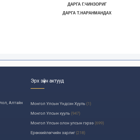
ДАРГА Г.ЧИНЗОРИГ
ДАРГА Т.НАРАНМАНДАХ
Эрх зүйн актууд
олол, Алтайн
Монгол Улсын Үндсэн Хууль
(1)
Монгол Улсын хууль
(947)
Монгол Улсын олон улсын гэрээ
(699)
Ерөнхийлөгчийн зарлиг
(218)