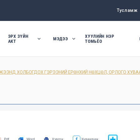
Тусламж
ЭРХ ЗҮЙН
ХУУЛИЙН НЭР
МЭДЭЭ
АКТ
ТОМЬЁО
ЖЭЭНД ХОЛБОГДОХ ГЭРЭЭНИЙ ЕРӨНХИЙ НӨХЦӨЛ, ОРЛОГО ХУВА
Pdf
Word
Хэвлэх
Хуваалцах