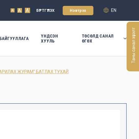
A
EN
A
БҮРТГҮҮЛЭХ
Нэвтрэх
A
Таны санал хүсэлт
ҮНДСЭН
ТӨСӨЛД САНАЛ
БАЙГУУЛЛАГА
ХУУЛЬ
ӨГӨХ
АРИЛАХ ЖУРАМ" БАТЛАХ ТУХАЙ