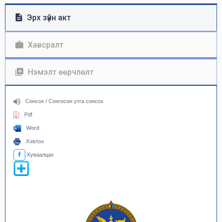
Эрх зүйн акт
Хавсралт
Нэмэлт өөрчлөлт
Сонсох / Сонгосон утга сонсох
Pdf
Word
Хэвлэх
Хуваалцах