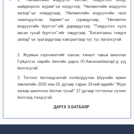
шийдвэрлэх журам"-ыг нэгдүгээр, "Нөлөөллийн мэдүүлгийн
загвар"-ыг хоёрдугаар, "Нөлөөллийн мэдүүлгийн талаар
танилцуулсан баримт"-ыг гуравдугаар, "Нөлөөллийн
мэдүүлгийн бүртгэл"-ийг дөрөвдүгээр, "Тэмдэглэл хүлээн
авсан тухай бүртгэл"-ийг тавдугаар, "Баталгааны тэмдгийн
загвар"-ыг зургаадугаар хавсралтаар тус тус баталсугай.
2. Журмын хэрэгжилтийг ханган, хяналт тавьж ажиллахыг
Гүйцэтгэх нарийн бичгийн дарга /О.Амгаланбаатар/-д үүрэг
болгосугай.
3. Тогтоол батлагдсантай холбогдуулан Шүүхийн ерөнхий
зөвлөлийн 2020 оны 02 дугаар сарын 19-ний өдрийн "Журам,
загвар шинэчлэн батлах тухай" 17 дугаар тогтоолыг хүчингүй
болсонд тооцсугай.
ДАРГА Э.БАТБАЯР