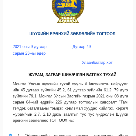
ШҮҮХИЙН ЕРӨНХИЙ ЗӨВЛӨЛИЙН ТОГТООЛ
2021 оны 9 дүгээр
Дугаар 49
сарын 23-ны өдөр
Улаанбаатар хот
ЖУРАМ, ЗАГВАР ШИНЭЧЛЭН БАТЛАХ ТУХАЙ
Монгол Улсын шүүхийн тухай хууль /Шинэчилсэн найруулга/-
ийн 45 дугаар зүйлийн 45.2, 61 дүгээр зүйлийн 61.2, 79 дүгээр
зүйлийн 79.1, Монгол Улсын Засгийн газрын 2021 оны 08 дугаар
сарын 04-ний өдрийн 226 дугаар тогтоолын хавсралт "Тамга,
тэмдэг, баталгааны тэмдэг, хэвлэмэл хуудас хийлгэх, хэрэглэх
журам"-ын 2.7, 2.10 дахь заалтыг тус тус үндэслэн Шүүхийн
ерөнхий зөвлөлөөс ТОГТООХ нь:
1. "Нөлөөллийн мэдүүлэг хөтлөх, тэмдэглэл үйлдэх,