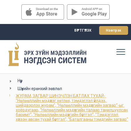
БҮРТГҮҮЛЭХ
Нэвтрэх
Нүүр
Шүүхийн ерөнхий зөвлөл
ЖУРАМ, ЗАГВАР ШИНЭЧЛЭН БАТЛАХ ТУХАЙ- 
"Нөлөөллийн мэдүүлэг хөтлөх, тэмдэглэл үйлдэх, 
шийдвэрлэх журам", "Нөлөөллийн мэдүүлгийн загвар"-ыг 
хоёрдугаар, "Нөлөөллийн мэдүүлгийн талаар танилцуулсан 
баримт", "Нөлөөллийн мэдүүлгийн бүртгэл", "Тэмдэглэл 
хүлээн авсан тухай бүртгэл", "Баталгааны тэмдгийн загвар"