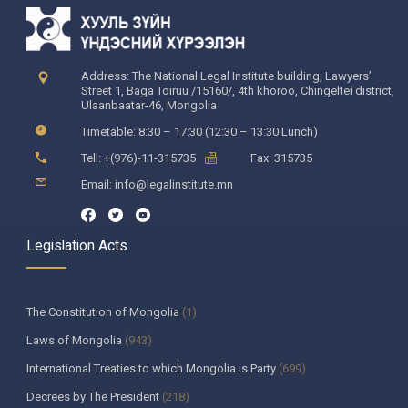
Address: The National Legal Institute building, Lawyers’
Street 1, Baga Toiruu /15160/, 4th khoroo, Chingeltei district,
Ulaanbaatar-46, Mongolia
Timetable: 8:30 – 17:30 (12:30 – 13:30 Lunch)
Tell: +(976)-11-315735
Fax: 315735
Email: info@legalinstitute.mn
Legislation Acts
The Constitution of Mongolia
(1)
Laws of Mongolia
(943)
International Treaties to which Mongolia is Party
(699)
Decrees by The President
(218)