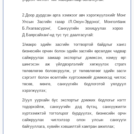
2.Доор дурдсан арга хэмжээг авч хэрэгжүүлэхийг Монгол
Улсын Засгийн газар /Л.Оюун-Эрдэнэ/, Монголбанк /
Б.Лхагвасүрэн/, Санхүүгийн зохицуулах хороо /
Д.Баярсайхан/-нд тус тус даалгасугай:
1/макро эдийн засгийн тогтвортой байдлыг хангаж,
бизнесийн орчин болон эдийн засгийн өрсөлдөх чадварыг
сайжруулах замаар экспортыг дэмжсэн, нэмүү өртөг
шингэсэн аж үйлдвэрлэлийг хөгжүүлэх стратеги
төлөвлөгөө боловсруулж, уг төлөвлөгөөг эдийн засгийн
сэргэлт болон өсөлтийн хүртээмжийг дэмжихэд чиглэсэн
төсөв, мөнгө, санхүүгийн бодлоготой уялдуулан
хэрэгжүүлэх;
2/уул уурхайн бус экспортыг дэмжих бодлогыг нэгтгэн
тодорхойлж, санхүүгийн дэд бүтэц, санхүүжилтийн
хүртээмжтэй тогтолцоог бүрдүүлэх, бизнесийн орчныг
сайжруулах чиглэлээр олон улсын санхүүгийн
байгууллага, хувийн хэвшилтэй хамтран ажиллах;