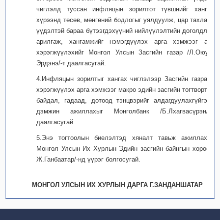
чиглэлд туссан инфляцын зорилтот түвшнийг хангах
хүрээнд төсөв, мөнгөний бодлогыг уялдуулж, цар тахлаас
үүдэлтэй бараа бүтээгдэхүүний нийлүүлэлтийн доголдлыг
арилгаж, хангамжийг нэмэгдүүлэх арга хэмжээг авч
хэрэгжүүлэхийг Монгол Улсын Засгийн газар /Л.Оюун-
Эрдэнэ/-т даалгасугай.
4.Инфляцын зорилтыг хангах чиглэлээр Засгийн газраас
хэрэгжүүлэх арга хэмжээг макро эдийн засгийн тогтвортой
байдал, гадаад, дотоод тэнцвэрийг алдагдуулахгүйгээр
дэмжин ажиллахыг Монголбанк /Б.Лхагвасүрэн/-д
даалгасугай.
5.Энэ тогтоолын биелэлтэд хяналт тавьж ажиллахыг
Монгол Улсын Их Хурлын Эдийн засгийн байнгын хороо /
Ж.Ганбаатар/-нд үүрэг болгосугай.
МОНГОЛ УЛСЫН ИХ ХУРЛЫН ДАРГА Г.ЗАНДАНШАТАР