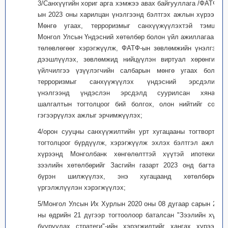
3/Санхүүгийн хориг арга хэмжээ авах байгууллага /ФАТФ/-
ын 2023 оны харилцан үнэлгээнд бэлтгэх ажлын хүрээнд
Мөнгө угаах, терроризмыг санхүүжүүлэхтэй тэмцэх
Монгол Улсын Үндэсний хөтөлбөр болон үйл ажиллагааны
төлөвлөгөөг хэрэгжүүлж, ФАТФ-ын зөвлөмжийн үнэлгээг
дээшлүүлэх, зөвлөмжид нийцүүлэн виртуал хөрөнгийн
үйлчилгээ үзүүлэгчийн салбарын мөнгө угаах болон
терроризмыг санхүүжүүлэх үндэсний эрсдэлийн
үнэлгээнд үндэслэн эрсдэлд суурилсан хяналт
шалгалтын тогтолцоог бий болгох, олон нийтийг соён
гэгээрүүлэх ажлыг эрчимжүүлэх;
4/орон сууцны санхүүжилтийн урт хугацааны тогтвортой
тогтолцоог бүрдүүлж, хэрэгжүүлж эхлэх бэлтгэл ажлын
хүрээнд Монголбанк хөнгөлөлттэй хүүтэй ипотекийн
зээлийн хөтөлбөрийг Засгийн газарт 2023 онд багтаан
бүрэн шилжүүлэх, энэ хугацаанд хөтөлбөрийг
үргэлжлүүлэн хэрэгжүүлэх;
5/Монгол Улсын Их Хурлын 2020 оны 08 дугаар сарын 28-
ны өдрийн 21 дүгээр тогтоолоор баталсан "Зээлийн хүүг
бууруулах стратеги"-ийн хэрэгжилтийг хангах хүрээнд