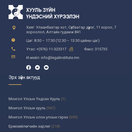
Хаяг: Улаанбаатар хот, Сүхбаатар дүүрэг, 11 хороо, 7
хороолол, Алтайн гудамж 841
Цаг: 8:30 – 17:30 (12:30 – 13:30 цайны цаг)
Утас: +(976)-11-323317
Факс: 315735
И-мэйл: info@legalinstitute.mn
Эрх зүйн актууд
Монгол Улсын Үндсэн Хууль
(1)
Монгол Улсын хууль
(947)
Монгол Улсын олон улсын гэрээ
(699)
Ерөнхийлөгчийн зарлиг
(218)