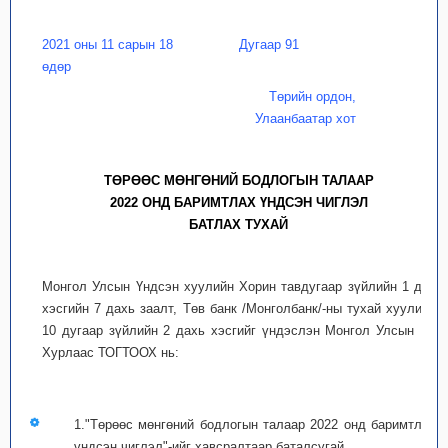
2021 оны 11 сарын 18
Дугаар 91
өдөр
Төрийн ордон,
Улаанбаатар хот
ТӨРӨӨС МӨНГӨНИЙ БОДЛОГЫН ТАЛААР
2022 ОНД БАРИМТЛАХ ҮНДСЭН ЧИГЛЭЛ
БАТЛАХ ТУХАЙ
Монгол Улсын Үндсэн хуулийн Хорин тавдугаар зүйлийн 1 дэх
хэсгийн 7 дахь заалт, Төв банк /Монголбанк/-ны тухай хуулийн
10 дугаар зүйлийн 2 дахь хэсгийг үндэслэн Монгол Улсын Их
Хурлаас ТОГТООХ нь:
1."Төрөөс мөнгөний бодлогын талаар 2022 онд баримтлах
үндсэн чиглэл"-ийг хавсралтаар баталсугай.