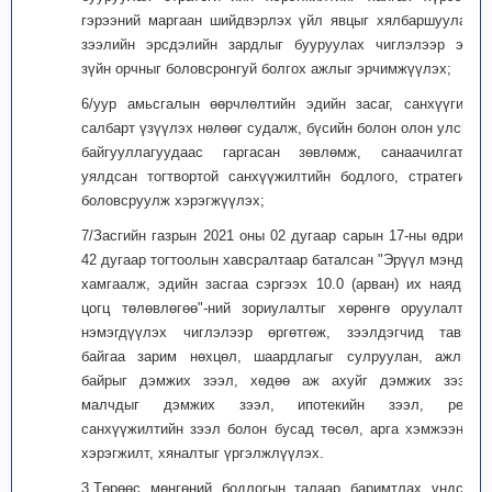
гэрээний маргаан шийдвэрлэх үйл явцыг хялбаршуулах,
зээлийн эрсдэлийн зардлыг бууруулах чиглэлээр эрх
зүйн орчныг боловсронгуй болгох ажлыг эрчимжүүлэх;
6/уур амьсгалын өөрчлөлтийн эдийн засаг, санхүүгийн
салбарт үзүүлэх нөлөөг судалж, бүсийн болон олон улсын
байгууллагуудаас гаргасан зөвлөмж, санаачилгатай
уялдсан тогтвортой санхүүжилтийн бодлого, стратегийг
боловсруулж хэрэгжүүлэх;
7/Засгийн газрын 2021 оны 02 дугаар сарын 17-ны өдрийн
42 дугаар тогтоолын хавсралтаар баталсан "Эрүүл мэндээ
хамгаалж, эдийн засгаа сэргээх 10.0 (арван) их наядын
цогц төлөвлөгөө"-ний зориулалтыг хөрөнгө оруулалтыг
нэмэгдүүлэх чиглэлээр өргөтгөж, зээлдэгчид тавьж
байгаа зарим нөхцөл, шаардлагыг сулруулан, ажлын
байрыг дэмжих зээл, хөдөө аж ахуйг дэмжих зээл,
малчдыг дэмжих зээл, ипотекийн зээл, репо
санхүүжилтийн зээл болон бусад төсөл, арга хэмжээний
хэрэгжилт, хяналтыг үргэлжлүүлэх.
3.Төрөөс мөнгөний бодлогын талаар баримтлах үндсэн