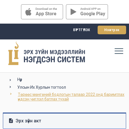
БҮРТГҮҮЛЭХ
Нэвтрэх
Нүүр
Улсын Их Хурлын тогтоол
Төрөөс мөнгөний бодлогын талаар 2022 онд баримтлах

үндсэн чиглэл батлах тухай
Эрх зүйн акт