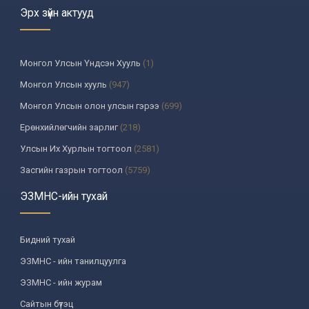
Эрх зүйн актууд
Монгол Улсын Үндсэн Хууль
(1)
Монгол Улсын хууль
(947)
Монгол Улсын олон улсын гэрээ
(699)
Ерөнхийлөгчийн зарлиг
(218)
Улсын Их Хурлын тогтоол
(2581)
Засгийн газрын тогтоол
(5759)
Үндсэн хуулийн цэцийн шийдвэр
(335)
ЭЗМНС-ийн тухай
Улсын дээд шүүхийн тогтоол
(259)
УИХ-аас томилогддог байгууллагын дарга, түүнтэй адилтгах албан
Бидний тухай
тушаалтны шийдвэр
(130)
ЭЗМНС - ийн танилцуулга
Сайдын тушаал
(987)
ЭЗМНС - ийн журам
Засгийн газрын агентлагийн даргын тушаал
(215)
Сайтын бүтэц