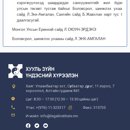
хэрэгжүүлэхэд шаардагдах санхүүжилтийг жил бүрийн
улсын төсөвт тусгаж байхыг Боловсрол, шинжлэх ухааны
сайд Л.Энх-Амгалан, Сангийн сайд Б.Жавхлан нарт тус тус
даалгасугай.
Монгол Улсын Ерөнхий сайд Л.ОЮУН-ЭРДЭНЭ
Боловсрол, шинжлэх ухааны сайд Л.ЭНХ-АМГАЛАН
Хаяг: Улаанбаатар хот, Сүхбаатар дүүрэг, 11 хороо, 7
хороолол, Алтайн гудамж 841
Цаг: 8:30 – 17:30 (12:30 – 13:30 цайны цаг)
Утас: +(976)-11-323317
Факс: 315735
И-мэйл: info@legalinstitute.mn