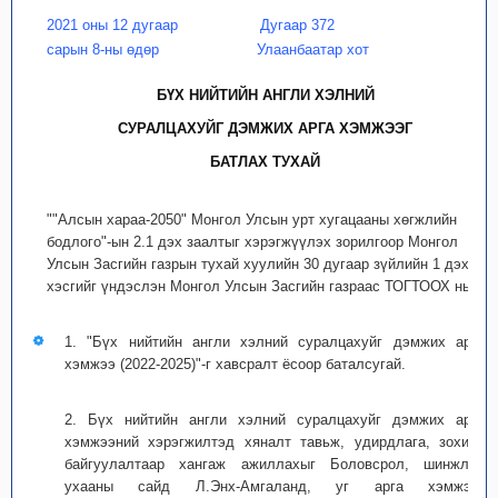
2021 оны 12 дугаар
Дугаар 372
сарын 8-ны өдөр
Улаанбаатар хот
БҮХ НИЙТИЙН АНГЛИ ХЭЛНИЙ
СУРАЛЦАХУЙГ ДЭМЖИХ АРГА ХЭМЖЭЭГ
БАТЛАХ ТУХАЙ
""Алсын хараа-2050" Монгол Улсын урт хугацааны хөгжлийн
бодлого"-ын 2.1 дэх заалтыг хэрэгжүүлэх зорилгоор Монгол
Улсын Засгийн газрын тухай хуулийн 30 дугаар зүйлийн 1 дэх
хэсгийг үндэслэн Монгол Улсын Засгийн газраас ТОГТООХ нь:
1. "Бүх нийтийн англи хэлний суралцахуйг дэмжих арга
хэмжээ (2022-2025)"-г хавсралт ёсоор баталсугай.
2. Бүх нийтийн англи хэлний суралцахуйг дэмжих арга
хэмжээний хэрэгжилтэд хяналт тавьж, удирдлага, зохион
байгуулалтаар хангаж ажиллахыг Боловсрол, шинжлэх
ухааны сайд Л.Энх-Амгаланд, уг арга хэмжээг