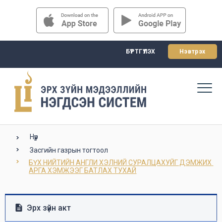
БҮРТГҮҮЛЭХ
Нэвтрэх
Нүүр
Засгийн газрын тогтоол
БҮХ НИЙТИЙН АНГЛИ ХЭЛНИЙ СУРАЛЦАХУЙГ ДЭМЖИХ 
АРГА ХЭМЖЭЭГ БАТЛАХ ТУХАЙ
Эрх зүйн акт