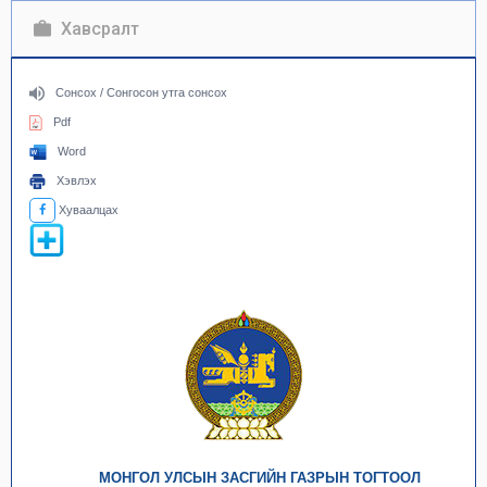
Хавсралт
Сонсох / Сонгосон утга сонсох
Pdf
Word
Хэвлэх
Хуваалцах
МОНГОЛ УЛСЫН ЗАСГИЙН ГАЗРЫН ТОГТООЛ