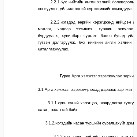
2.2.1.
бүх нийтийн англи хэлний боловсролын
хөгжүүлэх, үйлчилгээний хүртээмжийг нэмэгдүүлэх
2.2.2.
иргэдэд өөрийн хэрэгцээнд нийцсэн а
мэдлэг, чадвар эзэмших, түвшин ахиулах 
бүрдүүлэх, хувилбарт сургалт болон бусад үйл 
түгээн дэлгэрүүл
ж, бүх нийтийн англи хэлний у
баталгаажуулах
.
Гурав.Арга хэмжээг хэрэгжүүлэх зарчим
3.1.
Арга хэмжээг хэрэгжүүлэхэд дараахь зарчмыг б
3.1.1.
хувь хүний хэрэгцээ, шаардлагад тулгуу
хатан, нээлттэй байх;
3.1.2.
иргэдийн насан туршийн суралцахуйг дэмж
3.1.3.
төр, олон нийтийн оролцоо, хамтын 