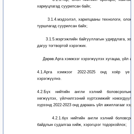
хариуцлагад суурилсан байх;
3.1.4.
мэдээлэл, харилцааны технологи, олон
туршлагад суурилсан байх;
3.1.5.
мэргэжлийн байгууллагын удирдлага, зо
дагуу тогтвортой хэрэгжих.
Дөрөв.Арга хэмжээг хэрэгжүүлэх хугацаа, үйл а
4.1.
Арга хэмжээг 2022-2025 онд хоёр үе ш
хэрэгжүүлнэ.
4.2.
Бүх нийтийн англи хэлний боловсролын т
хөгжүүлэх, үйлчилгээний хүртээмжийг нэмэгдүүл
хүрээнд 2022-2023 онд дараахь үйл ажиллагааг хэр
4.2.1.
бүх нийтийн англи хэлний боловсро
байдлын судалгаа хийж, хэрэгцээг тодорхойлох;