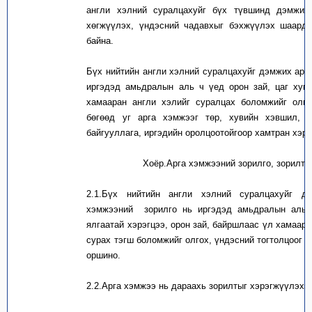
англи хэлний суралцахуйг бүх түвшинд дэмжих 
хөгжүүлэх, үндэсний чадавхыг бэхжүүлэх шаардл
байна.
Бүх нийтийн англи хэлний суралцахуйг дэмжих арг
иргэдэд амьдралын аль ч үед орон зай, цаг хуг
хамааран англи хэлийг суралцах боломжийг олго
бөгөөд уг арга хэмжээг төр, хувийн хэвшил, 
байгууллага, иргэдийн оролцоотойгоор хамтран хэр
Хоёр.Арга хэмжээний зорилго, зорилт
2.1.
Бүх нийтийн англи хэлний суралцахуйг д
хэмжээний
зорилго нь иргэдэд амьдралын аль 
ялгаатай хэрэгцээ, орон зай, байршлаас үл хамаара
сурах тэгш боломжийг олгох, үндэсний тогтолцоог 
оршино.
2.2.
Арга хэмжээ нь дараахь зорилтыг хэрэгжүүлэхэ