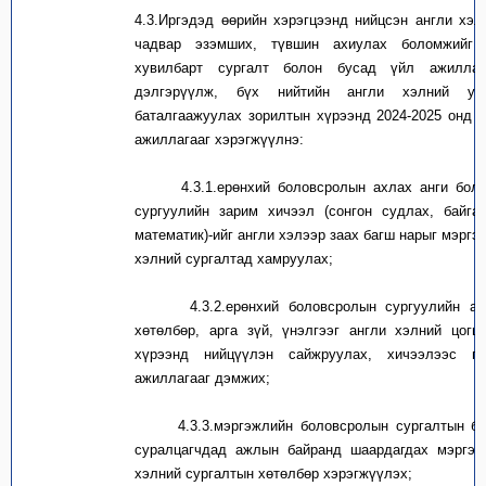
4.3.
Иргэдэд өөрийн хэрэгцээнд нийцсэн англи хэл
чадвар эзэмших, түвшин ахиулах боломжийг 
хувилбарт сургалт болон бусад үйл ажиллаг
дэлгэрүүлж, бүх нийтийн англи хэлний ур
баталгаажуулах зорилтын хүрээнд 2024-2025 онд 
ажиллагааг хэрэгжүүлнэ:
4.3.1.
ерөнхий боловсролын ахлах анги боло
сургуулийн зарим хичээл (сонгон судлах, байга
математик)-ийг англи хэлээр заах багш нарыг мэргэ
хэлний сургалтад хамруулах;
4.3.2.
ерөнхий боловсролын сургуулийн ан
хөтөлбөр, арга зүй, үнэлгээг англи хэлний цог
хүрээнд нийцүүлэн сайжруулах, хичээлээс г
ажиллагааг дэмжих;
4.3.3.
мэргэжлийн боловсролын сургалтын ба
суралцагчдад ажлын байранд шаардагдах мэргэж
хэлний сургалтын хөтөлбөр хэрэгжүүлэх;