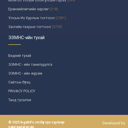
Монгол Улсын олон улсын гэрээ
(699)
Ерөнхийлөгчийн зарлиг
(218)
Улсын Их Хурлын тогтоол
(2581)
Засгийн газрын тогтоол
(5759)
Үндсэн хуулийн цэцийн шийдвэр
(335)
ЭЗМНС-ийн тухай
Улсын дээд шүүхийн тогтоол
(259)
УИХ-аас томилогддог байгууллагын дарга, түүнтэй адилтгах албан
Бидний тухай
тушаалтны шийдвэр
(130)
ЭЗМНС - ийн танилцуулга
Сайдын тушаал
(987)
ЭЗМНС - ийн журам
Засгийн газрын агентлагийн даргын тушаал
(215)
Сайтын бүтэц
Хууль, хяналтын байгууллага
(6)
PRIVACY POLICY
Төрийн зарим чиг үүргийг хууль болон гэрээний үндсэн дээр
хэрэгжүүлж буй байгууллага
(3)
Танд тусалъя
Аймаг, нийслэлийн ИТХ-ын шийдвэр
(1208)
Аймаг, нийслэлийн Засаг даргын захирамж
(85)
© 2025 legalinfo.mn Бүх эрх хуулиар
Developed by
Зөвлөл, хороо, бусад байгууллага
(587)
хамгаалагдсан.