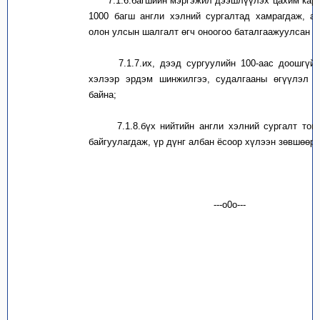
7.1.6.
багшийн мэргэжил дээшлүүлэх цахим кар
1000 багш англи хэлний сургалтад хамрагдаж, а
олон улсын шалгалт өгч оноогоо баталгаажуулсан б
7.1.7.
их, дээд сургуулийн 100-аас доошгүй
хэлээр эрдэм шинжилгээ, судалгааны өгүүлэл н
байна;
7.1.8.
бүх нийтийн англи хэлний сургалт тог
байгуулагдаж, үр дүнг албан ёсоор хүлээн зөвшөөрс
---о0о---