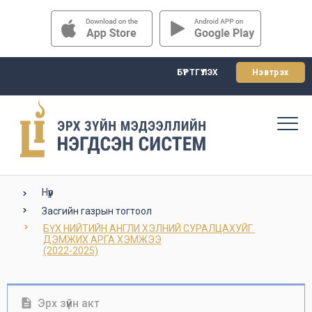
БҮРТГҮҮЛЭХ
Нэвтрэх
Нүүр
Засгийн газрын тогтоол
БҮХ НИЙТИЙН АНГЛИ ХЭЛНИЙ СУРАЛЦАХУЙГ 

ДЭМЖИХ АРГА ХЭМЖЭЭ

(2022-2025)
Эрх зүйн акт