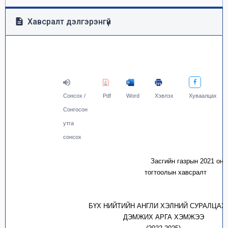
Хавсралт дэлгэрэнгүй
Сонсох /
Pdf
Word
Хэвлэх
Хуваалцах
Сонгосон
утга
сонсох
Засгийн газрын 20
2
1
он
т
огтоолын
хавс
БҮХ НИЙТИЙН АНГЛИ ХЭЛНИЙ СУРАЛЦАХ
ДЭМЖИХ АРГА ХЭМЖЭЭ