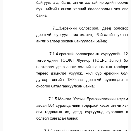
байгууллага, багш, англи хэлтэй иргэдийн оролцо
бүх нийтийн англи хэлний боловсролын эко сист
байна;
7.1.3.
ерөнхий боловсрол, дээд боловсро
доошгүй сургууль математик, байгалийн ухааны
англи хэлээр зохион байгуулсан байна;
7.1.4.
ерөнхий боловсролын сургуулийн 12 д
төгсөгчдийн ТОЕФЛ Жуниор (TOEFL Junior) боло
платформ дээр англи хэлний шалгалтын төлбөрий
төрөөс дэмжлэг үзүүлж, жил бүр ерөнхий боло
дугаар ангийн 1800-аас доошгүй суралцагч ша
оноогоо баталгаажуулсан байна;
7.1.5.
Монгол Улсын Ерөнхийлөгчийн нэрэмжи
авсан 504 суралцагчийн тодорхой хэсэг англи хэл
өгч гадаадын их, дээд сургуульд суралцах ан
болзол хангасан байна;