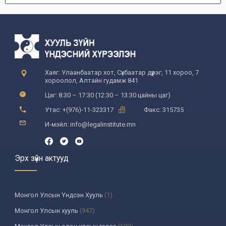
Хаяг: Улаанбаатар хот, Сүхбаатар дүүрэг, 11 хороо, 7
хороолол, Алтайн гудамж 841
Цаг: 8:30 – 17:30 (12:30 – 13:30 цайны цаг)
Утас: +(976)-11-323317
Факс: 315735
И-мэйл: info@legalinstitute.mn
Эрх зүйн актууд
Монгол Улсын Үндсэн Хууль
(1)
Монгол Улсын хууль
(947)