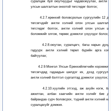
суралцаж буй оюутнуудыг чадавхжуулах, англи х
улсын шалгалтын оноотой төгсгөдөг болгох;
4.2.7.
ерөнхий боловсролын сургуулийн 12 ду
төгсөгчдийг англи хэлний олон улсын шалгалт
төгсгөдөг болгох, англи хэлний олон улсын ша
боломжийг олгож, төрөөс дэмжлэг үзүүлдэг болох;
4.2.8.
оюутан, суралцагч, багш нарын дунд
гадуурх англи хэлний төрөл бүрийн арга хэм
байгуулах;
4.2.9.
Монгол Улсын Ерөнхийлөгчийн нэрэмжит 
төгсөгчдөд гадаадын шилдэг их, дээд сургууль
англи хэлний бэлтгэл сургалтад дэмжлэг үзүүлэх;
4.2.10.
хуулийн этгээд, аж ахуйн нэгж, ба
ажилтан, албан хаагчийн англи хэлийг бие д
байрандаа сурч боловсрох, тэдний англи хэлний на
суралцахуйг дэмжих.