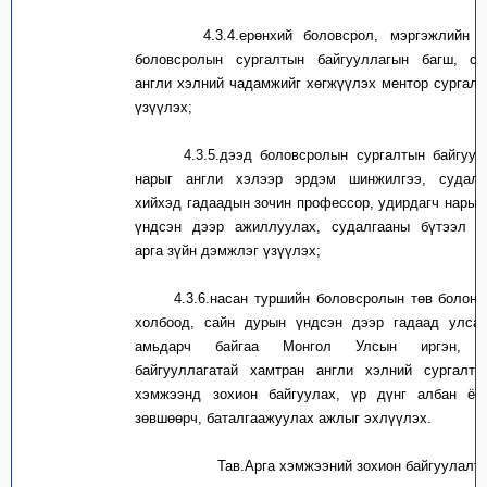
4.3.4.
ерөнхий боловсрол, мэргэжлийн 
боловсролын сургалтын байгууллагын багш, су
англи хэлний чадамжийг хөгжүүлэх ментор сургал
үзүүлэх;
4.3.5.
дээд боловсролын сургалтын байгуул
нарыг англи хэлээр эрдэм шинжилгээ, судал
хийхэд гадаадын зочин профессор, удирдагч нарыг
үндсэн дээр ажиллуулах, судалгааны бүтээл х
арга зүйн дэмжлэг үзүүлэх;
4.3.6.
насан туршийн боловсролын төв болон 
холбоод, сайн дурын үндсэн дээр гадаад улса
амьдарч байгаа Монгол Улсын иргэн, м
байгууллагатай хамтран англи хэлний сургалты
хэмжээнд зохион байгуулах, үр дүнг албан ёс
зөвшөөрч, баталгаажуулах ажлыг эхлүүлэх.
Тав.Арга хэмжээний зохион байгуулалт