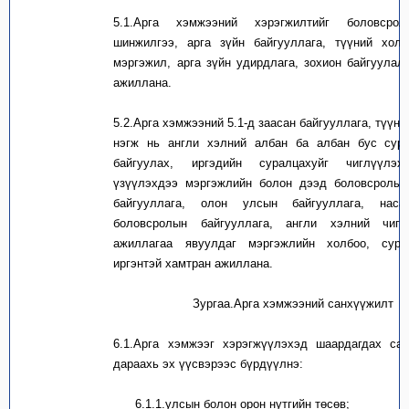
5.1.
Арга хэмжээний хэрэгжилтийг боловсро
шинжилгээ, арга зүйн байгууллага, түүний холб
мэргэжил, арга зүйн удирдлага, зохион байгуулал
ажиллана.
5.2.
Арга хэмжээний 5.1-д заасан байгууллага, түүни
нэгж нь англи хэлний албан ба албан бус сург
байгуулах, иргэдийн суралцахуйг чиглүүлэх
үзүүлэхдээ мэргэжлийн болон дээд боловсролын
байгууллага, олон улсын байгууллага, наса
боловсролын байгууллага, англи хэлний чиг
ажиллагаа явуулдаг мэргэжлийн холбоо, сург
иргэнтэй хамтран ажиллана.
Зургаа.Арга хэмжээний санхүүжилт
6.1.
Арга хэмжээг хэрэгжүүлэхэд шаардагдах сан
дараахь эх үүсвэрээс бүрдүүлнэ:
6.1.1.
улсын болон орон нутгийн төсөв;