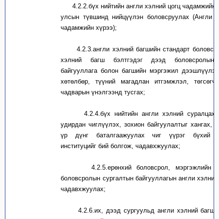
4.2.2.
бүх нийтийн англи хэлний цогц чадамжийн 
улсын түвшинд нийцүүлэн боловсруулах (Англи х
чадамжийн хүрээ);
4.2.3.
англи хэлний багшийн стандарт боловср
хэлний багш бэлтгэдэг дээд боловсролын 
байгууллага болон багшийн мэргэжил дээшлүүлэх
хөтөлбөр, түүний магадлан итгэмжлэл, төгсөгчи
чадварын үнэлгээнд тусгах;
4.2.4.
бүх нийтийн англи хэлний суралцаху
удирдан чиглүүлэх, зохион байгуулалтыг хангах, 
үр дүнг баталгаажуулах чиг үүрэг бүхий м
институцийг бий болгож, чадавхжуулах;
4.2.5.
ерөнхий боловсрол, мэргэжлийн 
боловсролын сургалтын байгууллагын англи хэлний
чадавхжуулах;
4.2.6.
их, дээд сургуульд англи хэлний багш