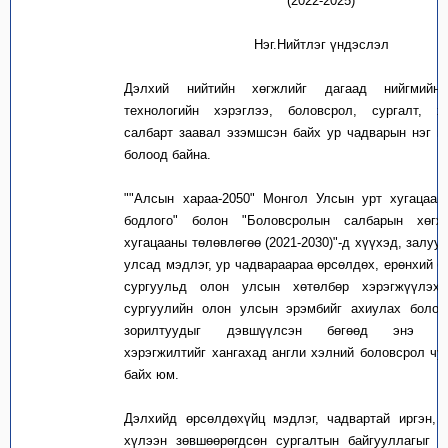
(2022-2025)
Нэг.Нийтлэг үндэслэл
Дэлхий нийтийн хөгжлийг дагаад нийгмийн 
технологийн хэрэглээ, боловсрол, сургалт, х
салбарт заавал эзэмшсэн байх ур чадварын нэг н
болоод байна.
""Алсын хараа-2050" Монгол Улсын урт хугацаан
бодлого" болон "Боловсролын салбарын хөгж
хугацааны төлөвлөгөө
(2021-2030)"-д хүүхэд
,
залууч
улсад мэдлэг, ур чадвараараа өрсөлдөх, ерөнхий 
сургуульд олон улсын хөтөлбөр хэрэгжүүлэх
сургуулийн олон улсын эрэмбийг ахиулах болом
зорилтуудыг дэвшүүлсэн бөгөөд энэ зо
хэрэгжилтийг хангахад англи хэлний боловсрол чу
байх юм.
Дэлхийд өрсөлдөхүйц мэдлэг, чадвартай иргэн, 
хүлээн зөвшөөрөгдсөн сургалтын байгууллагыг х