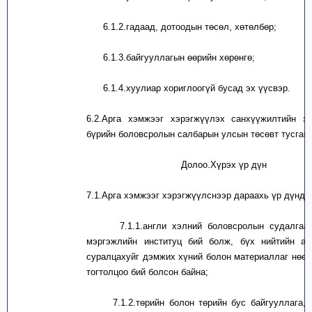
6.1.2.
гадаад, дотоодын төсөл, хөтөлбөр;
6.1.3.
байгууллагын өөрийн хөрөнгө;
6.1.4.
хуулиар хориглоогүй бусад эх үүсвэр.
6.2.
Арга хэмжээг хэрэгжүүлэх санхүүжилтийн з
бүрийн боловсролын салбарын улсын төсөвт тусгана
Долоо.Хүрэх үр дүн
7.1.
Арга хэмжээг хэрэгжүүлснээр дараахь үр дүнд х
7.1.1.
англи хэлний боловсролын судалгаа,
мэргэжлийн институц бий болж, бүх нийтийн ан
суралцахуйг дэмжих хүний болон материаллаг нөөц
тогтолцоо бий болсон байна;
7.1.2.
төрийн болон төрийн бус байгууллага,