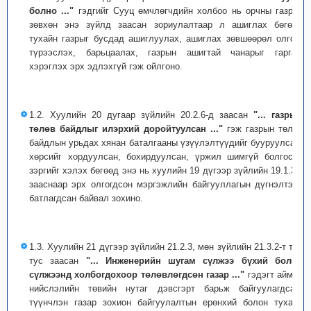
болно ..."
гэдгийг Сууц өмчлөгчдийн холбоо нь орчны газрыг
зөвхөн энэ зүйлд заасан зориулалтаар л ашиглах бөгөөд
тухайн газрыг бусдад ашиглуулах, ашиглах зөвшөөрөл олгох,
түрээслэх, барьцаалах, газрын ашигтай чанарыг гаргаж
хэрэглэх эрх эдлэхгүй гэж ойлгоно.
1.2. Хуулийн 20 дугаар зүйлийн 20.2.6-д заасан
"... газрын
төлөв байдлыг илэрхий доройтуулсан ..."
гэж газрын төлөв
байдлын урьдах хянан баталгааны үзүүлэлтүүдийг бууруулсан,
хөрсийг хордуулсан, бохирдуулсан, үржил шимгүй болгосон
зэргийг хэлэх бөгөөд энэ нь хуулийн 19 дүгээр зүйлийн 19.1.3-т
зааснаар эрх олгогдсон мэргэжлийн байгууллагын дүгнэлтээр
батлагдсан байвал зохино.
1.3. Хуулийн 21 дүгээр зүйлийн 21.2.3, мөн зүйлийн 21.3.2-т тус
тус заасан
"... Инженерийн шугам сүлжээ бүхий болон
сүлжээнд холбогдохоор төлөвлөгдсөн газар ..."
гэдэгт аймаг,
нийслэлийн төвийн нутаг дэвсгэрт барьж байгуулагдсан,
түүнчлэн газар зохион байгуулалтын ерөнхий болон тухайн