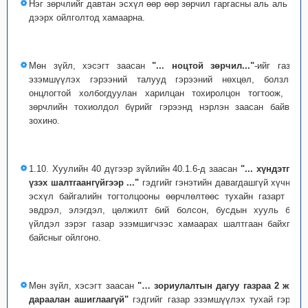
Нэг зөрчлийг давтан эсхүл өөр өөр зөрчил гаргасны аль аль нь
дээрх ойлголтод хамаарна.
Мөн зүйл, хэсэгт заасан
"... ноцтой зөрчил..."
-ийг газар
эзэмшүүлэх гэрээний талууд гэрээний нөхцөл, болзлын
онцлогтой холбогдуулан харилцан тохиролцон тогтоож, уг
зөрчлийн тохиолдол бүрийг гэрээнд нэрлэн заасан байвал
зохино.
1.10. Хуулийн 40 дүгээр зүйлийн 40.1.6-д заасан
"... хүндэтгэн
үзэх шалтгаангүйгээр ..."
гэдгийг гэнэтийн давагдашгүй хүчний
эсхүл байгалийн тогтолцооны өөрчлөлтөөс тухайн газарт нь
эвдрэл, элэгдэл, цөлжилт бий болсон, бусдын хууль бус
үйлдэл зэрэг газар эзэмшигчээс хамаарах шалтгаан байхгүй
байсныг ойлгоно.
Мөн зүйл, хэсэгт заасан
"… зориулалтын дагуу газраа 2 жил
дараалан ашиглаагүй"
гэдгийг газар эзэмшүүлэх тухай гэрээ