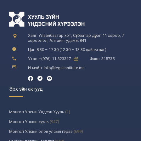
Хаяг: Улаанбаатар хот, Сүхбаатар дүүрэг, 11 хороо, 7
хороолол, Алтайн гудамж 841
Цаг: 8:30 – 17:30 (12:30 – 13:30 цайны цаг)
Утас: +(976)-11-323317
Факс: 315735
И-мэйл: info@legalinstitute.mn
Эрх зүйн актууд
Монгол Улсын Үндсэн Хууль
(1)
Монгол Улсын хууль
(947)
Монгол Улсын олон улсын гэрээ
(699)