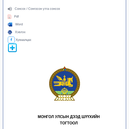
Сонсох / Сонгосон утга сонсох
Pdf
Word
Хэвлэх
Хуваалцах
МОНГОЛ УЛСЫН ДЭЭД ШҮҮХИЙН
ТОГТООЛ