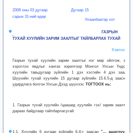
2008 оны 03 дугаар
Дугаар 15
сарын 31-ний өдөр
Улаанбаатар хот
ГАЗРЫН
ТУХАЙ ХУУЛИЙН ЗАРИМ ЗААЛТЫГ ТАЙЛБАРЛАХ ТУХАЙ
Хэвлэх
Газрын тухай хуулийн зарим заалтыг нэг мөр ойлгож, зөв
хэрэглэх явдлыг хангах зорилгоор Монгол Улсын Үндсэн
хуулийн тавьдугаар зүйлийн 1 дэх хэсгийн 4 дэх заалт,
Шүүхийн тухай хуулийн 15 дугаар зүйлийн 15.6.5-д заасныг
удирдлага болгон Улсын Дээд шүүхээс
ТОГТООХ нь:
1. Газрын тухай хуулийн /цаашид хуулийн гэх/ зарим заалтыг
дараах байдлаар тайлбарласугай.
1.1. Хуулийн 6 дугаар зүйлийн 6.4-т заасан
"... ашиглуулж