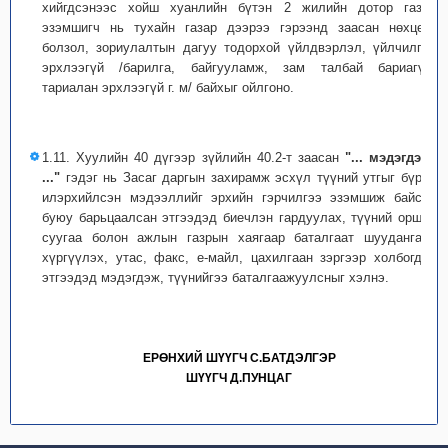
хийгдсэнээс хойш хуанлийн бүтэн 2 жилийн дотор газар
эзэмшигч нь тухайн газар дээрээ гэрээнд заасан нөхцөл,
болзол, зориулалтын дагуу тодорхой үйлдвэрлэл, үйлчилгээ
эрхлээгүй /барилга, байгууламж, зам талбай бариагүй,
тариалан эрхлээгүй г. м/ байхыг ойлгоно.
1.11. Хуулийн 40 дүгээр зүйлийн 40.2-т заасан
"... мэдэгдэнэ
..."
гэдэг нь Засаг даргын захирамж эсхүл түүний утгыг бүрэн
илэрхийлсэн мэдээллийг эрхийн гэрчилгээ эзэмшиж байсан
буюу барьцаалсан этгээдэд биечлэн гардуулах, түүний оршин
суугаа болон ажлын газрын хаягаар баталгаат шуудангаар
хүргүүлэх, утас, факс, е-майл, цахилгаан зэргээр холбогдох
этгээдэд мэдэгдэж, түүнийгээ баталгаажуулсныг хэлнэ.
ЕРӨНХИЙ ШҮҮГЧ С.БАТДЭЛГЭР
ШҮҮГЧ Д.ПУНЦАГ