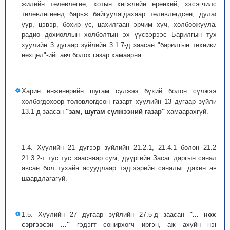
жилийн төлөвлөгөө, хотын хөгжлийн ерөнхий, хэсэгчилсэн
төлөвлөгөөнд барьж байгуулагдахаар төлөвлөгдсөн, дулаан,
уур, цэвэр, бохир ус, цахилгаан эрчим хүч, холбоожуулалт,
радио дохиоллын холболтын эх үүсвэрээс Барилгын тухай
хуулийн 3 дугаар зүйлийн 3.1.7-д заасан "барилгын техникийн
нөхцөл"-ийг авч болох газар хамаарна.
Харин инженерийн шугам сүлжээ бүхий болон сүлжээнд
холбогдохоор төлөвлөгдсөн газарт хуулийн 13 дугаар зүйлийн
13.1-д заасан
"зам, шугам сүлжээний газар"
хамаарахгүй.
1.4. Хуулийн 21 дүгээр зүйлийн 21.2.1, 21.4.1 болон 21.2.3,
21.3.2-т тус тус зааснаар сум, дүүргийн Засаг даргын саналыг
авсан бол тухайн асуудлаар тэдгээрийн саналыг дахин авах
шаардлагагүй.
1.5. Хуулийн 27 дугаар зүйлийн 27.5-д заасан
"... нөхөн
сэргээсэн ..."
гэдэгт сонирхогч иргэн, аж ахуйн нэгж,