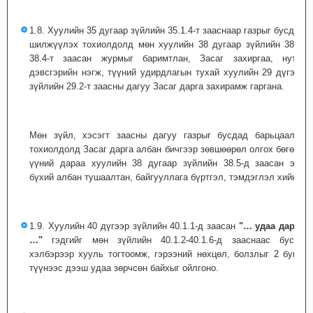
1.8. Хуулийн 35 дугаар зүйлийн 35.1.4-т зааснаар газрыг бусдад
шилжүүлэх тохиолдолд мөн хуулийн 38 дугаар зүйлийн 38.3,
38.4-т заасан журмыг баримтлан, Засаг захиргаа, нутаг
дэвсгэрийн нэгж, түүний удирдлагын тухай хуулийн 29 дүгээр
зүйлийн 29.2-т заасны дагуу Засаг дарга захирамж гаргана.
Мөн зүйл, хэсэгт заасны дагуу газрыг бусдад барьцаалах
тохиолдолд Засаг дарга албан бичгээр зөвшөөрөл олгох бөгөөд
үүний дараа хуулийн 38 дугаар зүйлийн 38.5-д заасан эрх
бүхий албан тушаалтан, байгууллага бүртгэл, тэмдэглэл хийнэ.
1.9. Хуулийн 40 дүгээр зүйлийн 40.1.1-д заасан
"… удаа дараа
…"
гэдгийг мөн зүйлийн 40.1.2-40.1.6-д зааснаас бусад
хэлбэрээр хууль тогтоомж, гэрээний нөхцөл, болзлыг 2 буюу
түүнээс дээш удаа зөрчсөн байхыг ойлгоно.