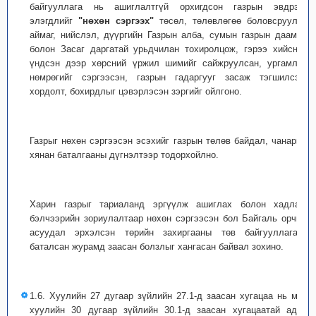
байгууллага нь ашиглалтгүй орхигдсон газрын эвдрэл,
элэгдлийг
"нөхөн сэргээх"
төсөл, төлөвлөгөө боловсруулан
аймаг, нийслэл, дүүргийн Газрын алба, сумын газрын даамал
болон Засаг даргатай урьдчилан тохиролцож, гэрээ хийсний
үндсэн дээр хөрсний үржил шимийг сайжруулсан, ургамлан
нөмрөгийг сэргээсэн, газрын гадаргууг засаж тэгшилсэн,
хордолт, бохирдлыг цэвэрлэсэн зэргийг ойлгоно.
Газрыг нөхөн сэргээсэн эсэхийг газрын төлөв байдал, чанарын
хянан баталгааны дүгнэлтээр тодорхойлно.
Харин газрыг тариаланд эргүүлж ашиглах болон хадлан,
бэлчээрийн зориулалтаар нөхөн сэргээсэн бол Байгаль орчны
асуудал эрхэлсэн төрийн захиргааны төв байгууллагаас
баталсан журамд заасан болзлыг хангасан байвал зохино.
1.6. Хуулийн 27 дугаар зүйлийн 27.1-д заасан хугацаа нь мөн
хуулийн 30 дугаар зүйлийн 30.1-д заасан хугацаатай адил