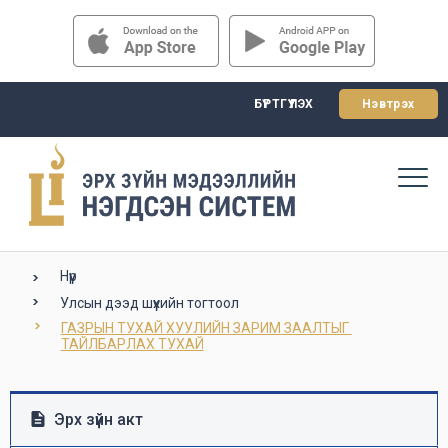
БҮРТГҮҮЛЭХ
Нэвтрэх
Нүүр
Улсын дээд шүүхийн тогтоол
ГАЗРЫН ТУХАЙ ХУУЛИЙН ЗАРИМ ЗААЛТЫГ 
ТАЙЛБАРЛАХ ТУХАЙ
Эрх зүйн акт