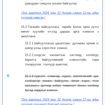
уралдаан тэмцээн зохион байгуулах.
/Энэ заалтыг 2024 оны 12 дугаар сарын 12-ны өдрийн
хуулиар нэмсэн./
15.2.Төсвийн байгууллага, төрийн болон орон нутгийн
өмчит хуулийн этгээд дараах арга хэмжээг авч
ажиллана:
15.2.1.байгууллагын цахилгаан, дулааны эрчим хүч,
цэвэр усны хэрэглээг хэмнэх;
15.2.2.нэгдсэн халаалтын системд холбогдсон
барилга байгууламжийг хэмнэлтийн горимд
тохируулах, тоолуур ашиглах;
15.2.3.сургалт, семинар, хурал, зөвлөгөөнийг цахим
хэлбэрээр зохион байгуулж, бичиг хэрэг, тээвэр
шатахуун, дотоод албан томилолт болон холбогдох
бусад зардлыг хэмнэх;
/Энэ заалтыг 2024 оны 01 дүгээр сарын 17-ны өдрийн
хуулиар хүчингүй болсонд тооцсон./