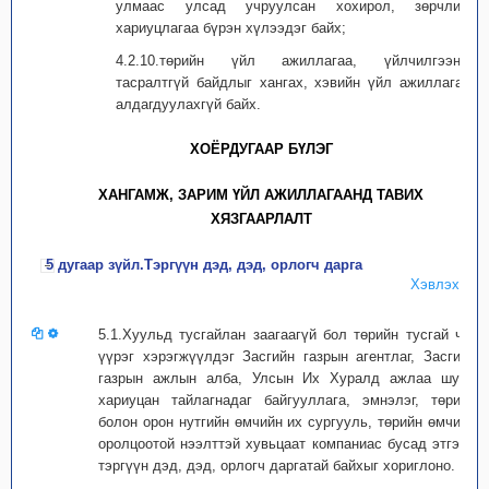
улмаас улсад учруулсан хохирол, зөрчлийн
хариуцлагаа бүрэн хүлээдэг байх;
4.2.10.төрийн үйл ажиллагаа, үйлчилгээний
тасралтгүй байдлыг хангах, хэвийн үйл ажиллагааг
алдагдуулахгүй байх.
ХОЁРДУГААР БҮЛЭГ
ХАНГАМЖ, ЗАРИМ ҮЙЛ АЖИЛЛАГААНД ТАВИХ
ХЯЗГААРЛАЛТ
5 дугаар зүйл.Тэргүүн дэд, дэд, орлогч дарга
Хэвлэх
5.1.Хуульд тусгайлан заагаагүй бол төрийн тусгай чиг
үүрэг хэрэгжүүлдэг Засгийн газрын агентлаг, Засгийн
газрын ажлын алба, Улсын Их Хуралд ажлаа шууд
хариуцан тайлагнадаг байгууллага, эмнэлэг, төрийн
болон орон нутгийн өмчийн их сургууль, төрийн өмчийн
оролцоотой нээлттэй хувьцаат компаниас бусад этгээд
тэргүүн дэд, дэд, орлогч даргатай байхыг хориглоно.