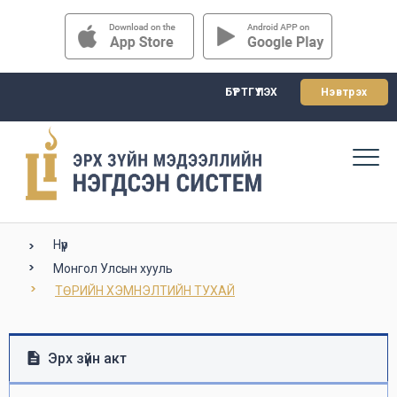
БҮРТГҮҮЛЭХ
Нэвтрэх
Нүүр
Монгол Улсын хууль
ТӨРИЙН ХЭМНЭЛТИЙН ТУХАЙ
Эрх зүйн акт