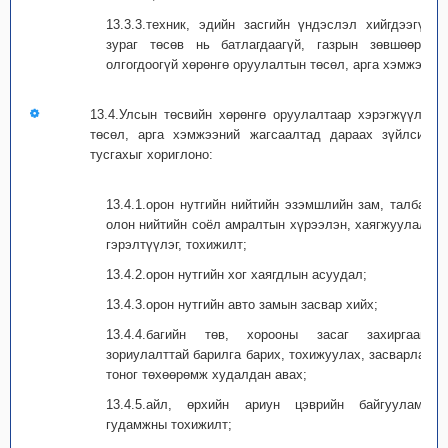
13.3.3.техник, эдийн засгийн үндэслэл хийгдээгүй,
зураг төсөв нь батлагдаагүй, газрын зөвшөөрөл
олгогдоогүй хөрөнгө оруулалтын төсөл, арга хэмжээ.
13.4.Улсын төсвийн хөрөнгө оруулалтаар хэрэгжүүлэх
төсөл, арга хэмжээний жагсаалтад дараах зүйлсийг
тусгахыг хориглоно:
13.4.1.орон нутгийн нийтийн эзэмшлийн зам, талбай,
олон нийтийн соёл амралтын хүрээлэн, хаягжуулалт,
гэрэлтүүлэг, тохижилт;
13.4.2.орон нутгийн хог хаягдлын асуудал;
13.4.3.орон нутгийн авто замын засвар хийх;
13.4.4.багийн төв, хорооны засаг захиргааны
зориулалттай барилга барих, тохижуулах, засварлах,
тоног төхөөрөмж худалдан авах;
13.4.5.айл, өрхийн ариун цэврийн байгууламж,
гудамжны тохижилт;