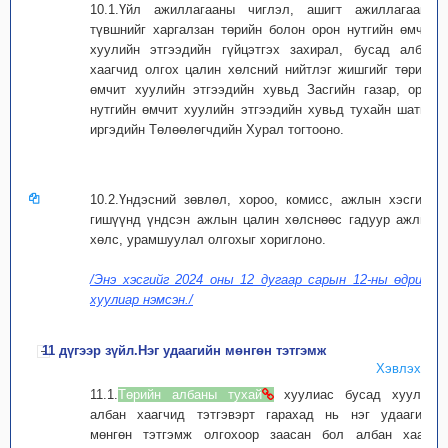
10.1.Үйл ажиллагааны чиглэл, ашигт ажиллагааны
түвшнийг харгалзан төрийн болон орон нутгийн өмчит
хуулийн этгээдийн гүйцэтгэх захирал, бусад албан
хаагчид олгох цалин хөлсний нийтлэг жишгийг төрийн
өмчит хуулийн этгээдийн хувьд Засгийн газар, орон
нутгийн өмчит хуулийн этгээдийн хувьд тухайн шатны
иргэдийн Төлөөлөгчдийн Хурал тогтооно.
10.2.Үндэсний зөвлөл, хороо, комисс, ажлын хэсгийн
гишүүнд үндсэн ажлын цалин хөлснөөс гадуур ажлын
хөлс, урамшуулал олгохыг хориглоно.
/Энэ хэсгийг 2024 оны 12 дугаар сарын 12-ны өдрийн
хуулиар нэмсэн./
11 дүгээр зүйл.Нэг удаагийн мөнгөн тэтгэмж
Хэвлэх
11.1.
Төрийн албаны тухай
хуулиас бусад хуульд
албан хаагчид тэтгэвэрт гарахад нь нэг удаагийн
мөнгөн тэтгэмж олгохоор заасан бол албан хаагч