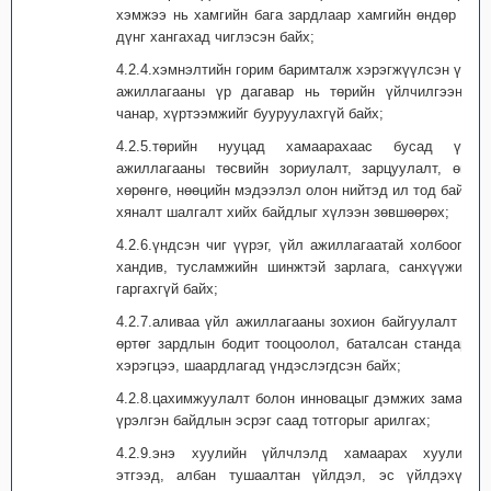
хэмжээ нь хамгийн бага зардлаар хамгийн өндөр үр
дүнг хангахад чиглэсэн байх;
4.2.4.хэмнэлтийн горим баримталж хэрэгжүүлсэн үйл
ажиллагааны үр дагавар нь төрийн үйлчилгээний
чанар, хүртээмжийг бууруулахгүй байх;
4.2.5.төрийн нууцад хамаарахаас бусад үйл
ажиллагааны төсвийн зориулалт, зарцуулалт, өмч
хөрөнгө, нөөцийн мэдээлэл олон нийтэд ил тод байж,
хяналт шалгалт хийх байдлыг хүлээн зөвшөөрөх;
4.2.6.үндсэн чиг үүрэг, үйл ажиллагаатай холбоогүй
хандив, тусламжийн шинжтэй зарлага, санхүүжилт
гаргахгүй байх;
4.2.7.аливаа үйл ажиллагааны зохион байгуулалт нь
өртөг зардлын бодит тооцоолол, баталсан стандарт,
хэрэгцээ, шаардлагад үндэслэгдсэн байх;
4.2.8.цахимжуулалт болон инновацыг дэмжих замаар
үрэлгэн байдлын эсрэг саад тотгорыг арилгах;
4.2.9.энэ хуулийн үйлчлэлд хамаарах хуулийн
этгээд, албан тушаалтан үйлдэл, эс үйлдэхүйн