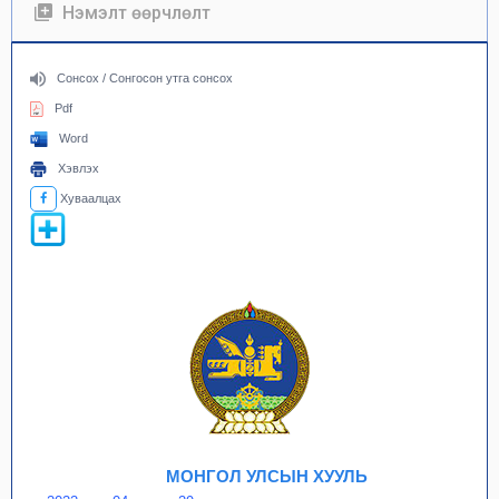
Нэмэлт өөрчлөлт
Сонсох / Сонгосон утга сонсох
Pdf
Word
Хэвлэх
Хуваалцах
МОНГОЛ УЛСЫН ХУУЛЬ