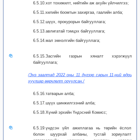
6.5.10.хот тохижилт, нийтийн аж ахуйн үйлчилгээ;
6.5.11.хилийн боомтын захиргаа, гаалийн алба;
6.5.12.шүүх, прокурорын байгууллага;
6.5.13.авлигатай тэмцэх байгууллага;
6.5.14.мал эмнэлгийн байгууллага;
6.5.15.Засгийн газрын хяналт хэрэгжүүлэх
байгууллага;
/Энэ заалтад 2022 оны 11 дүгээр сарын 11-ний өдрийн
хуулиар өөрчлөлт оруулсан./
6.5.16.татварын алба;
6.5.17.шүүх шинжилгээний алба;
6.5.18.Хүний эрхийн Үндэсний Комисс;
6.5.19.үндсэн үйл ажиллагаа нь төрийн ёслолын
болон шуурхай албаны, тусгай зориулалтын