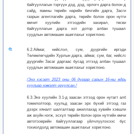
байгууллагын тэргүүн дэд, дэд, орлогч дарга болон дэд
сайд, яамны төрийн нарийн бичгийн дарга, Засгийн
газрын агентлагийн дарга, төрийн болон орон нутгийн
өмчит хуулийн этгээдийн захирал, төсвийн
байгууллагын дарга хот дотор албан тушаалын
суудлын автомашин ашиглахыг хориглоно.
6.2.Аймаг, нийслэл, сум, дүүргийн иргэдийн
Төлөөлөгчдийн Хурлын дарга, аймаг, сум, баг, нийслэл,
дүүргийн Засаг даргаас бусад этгээд албан тушаалын
суудлын автомашин ашиглахыг хориглоно.
/Энэ хэсэгт 2023 оны 06 дугаар сарын 16-ны өдрийн
хуулиар нэмэлт оруулсан./
6.3.Энэ хуулийн 3.1-д заасан этгээд орон нутагт албан
томилолтоор, хуульд заасан эрх бүхий этгээд газар
дээрх хяналт шалгалтаар ажиллахад хувийн хэвшлийн
аж ахуйн нэгж, эсхүл төрийн болон орон нутгийн өмчийн
автотээврийн байгууллагаар үйлчлүүлэхээс бусад
тохиолдолд автомашин ашиглахыг хориглоно.