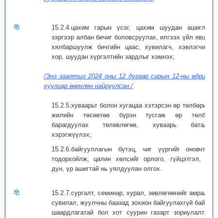
15.2.4.цахим гарын үсэг, цахим шуудан ашиглах
зэргээр албан бичиг боловсруулах, илгээх үйл явцыг
хялбаршуулж бичгийн цаас, хувилагч, хэвлэгчийн
хор, шуудан хүргэлтийн зардлыг хэмнэх;
/Энэ заалтыг 2024 оны 12 дугаар сарын 12-ны өдрийн
хуулиар өөрчлөн найруулсан./
15.2.5.хуваарьт болон хугацаа хэтэрсэн өр төлбөрийг
жилийн төсөвтөө бүрэн тусгаж өр төлбөр
барагдуулах төлөвлөгөө, хуваарь баталж
хэрэгжүүлэх;
15.2.6.байгууллагын бүтэц, чиг үүргийг оновчтой
тодорхойлж, цалин хөлсийг орлого, гүйцэтгэл, үр
дүн, үр ашигтай нь уялдуулан олгох.
15.2.7.сургалт, семинар, хурал, зөвлөгөөнийг амралт,
сувилал, жуулчны баазад зохион байгуулахгүй байх,
шаардлагатай бол хот суурин газарт зориулалтын