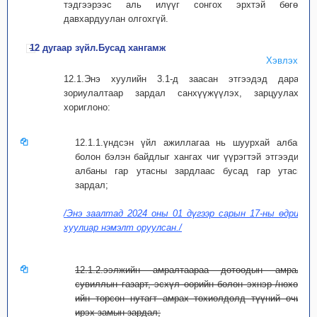
тэдгээрээс аль илүүг сонгох эрхтэй бөгөөд
давхардуулан олгохгүй.
12 дугаар зүйл.Бусад хангамж
Хэвлэх
12.1.Энэ хуулийн 3.1-д заасан этгээдэд дараах
зориулалтаар зардал санхүүжүүлэх, зарцуулахыг
хориглоно:
12.1.1.үндсэн үйл ажиллагаа нь шуурхай албаны
болон бэлэн байдлыг хангах чиг үүрэгтэй этгээдийн
албаны гар утасны зардлаас бусад гар утасны
зардал;
/Энэ заалтад 2024 оны 01 дүгээр сарын 17-ны өдрийн
хуулиар нэмэлт оруулсан./
12.1.2.ээлжийн амралтаараа дотоодын амралт,
сувиллын газарт, эсхүл өөрийн болон эхнэр /нөхөр/-
ийн төрсөн нутагт амрах тохиолдолд түүний очих,
ирэх замын зардал;