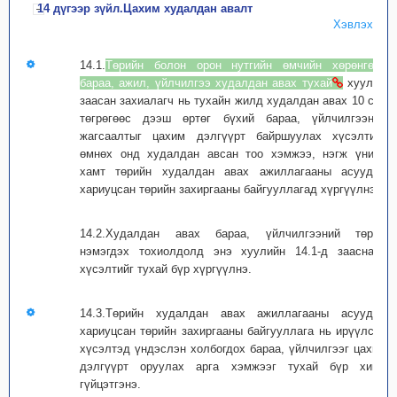
14 дүгээр зүйл.Цахим худалдан авалт
Хэвлэх
14.1.
Төрийн болон орон нутгийн өмчийн хөрөнгөөр
бараа, ажил, үйлчилгээ худалдан авах тухай
хуульд
заасан захиалагч нь тухайн жилд худалдан авах 10 сая
төгрөгөөс дээш өртөг бүхий бараа, үйлчилгээний
жагсаалтыг цахим дэлгүүрт байршуулах хүсэлтийг
өмнөх онд худалдан авсан тоо хэмжээ, нэгж үнийн
хамт төрийн худалдан авах ажиллагааны асуудал
хариуцсан төрийн захиргааны байгууллагад хүргүүлнэ.
14.2.Худалдан авах бараа, үйлчилгээний төрөл
нэмэгдэх тохиолдолд энэ хуулийн 14.1-д зааснаар
хүсэлтийг тухай бүр хүргүүлнэ.
14.3.Төрийн худалдан авах ажиллагааны асуудал
хариуцсан төрийн захиргааны байгууллага нь ирүүлсэн
хүсэлтэд үндэслэн холбогдох бараа, үйлчилгээг цахим
дэлгүүрт оруулах арга хэмжээг тухай бүр хийж
гүйцэтгэнэ.