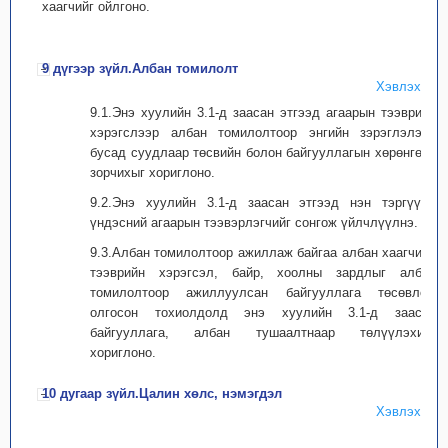
хаагчийг ойлгоно.
9 дүгээр зүйл.Албан томилолт
Хэвлэх
9.1.Энэ хуулийн 3.1-д заасан этгээд агаарын тээврийн
хэрэгслээр албан томилолтоор энгийн зэрэглэлээс
бусад суудлаар төсвийн болон байгууллагын хөрөнгөөр
зорчихыг хориглоно.
9.2.Энэ хуулийн 3.1-д заасан этгээд нэн тэргүүнд
үндэсний агаарын тээвэрлэгчийг сонгож үйлчлүүлнэ.
9.3.Албан томилолтоор ажиллаж байгаа албан хаагчийн
тээврийн хэрэгсэл, байр, хоолны зардлыг албан
томилолтоор ажиллуулсан байгууллага төсөвлөж
олгосон тохиолдолд энэ хуулийн 3.1-д заасан
байгууллага, албан тушаалтнаар төлүүлэхийг
хориглоно.
10 дугаар зүйл.Цалин хөлс, нэмэгдэл
Хэвлэх