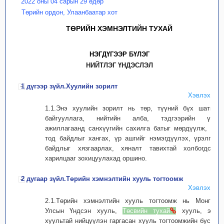
2022 оны 04 сарын 29 өдөр
Төрийн ордон, Улаанбаатар хот
ТӨРИЙН ХЭМНЭЛТИЙН ТУХАЙ
НЭГДҮГЭЭР БҮЛЭГ
НИЙТЛЭГ ҮНДЭСЛЭЛ
1 дүгээр зүйл.Хуулийн зорилт
Хэвлэх
1.1.Энэ хуулийн зорилт нь төр, түүний бүх шатны
байгууллага, нийтийн алба, тэдгээрийн үйл
ажиллагаанд санхүүгийн сахилга батыг мөрдүүлж, ил
тод байдлыг хангах, үр ашгийг нэмэгдүүлэх, үрэлгэн
байдлыг хязгаарлах, хяналт тавихтай холбогдсон
харилцааг зохицуулахад оршино.
2 дугаар зүйл.Төрийн хэмнэлтийн хууль тогтоомж
Хэвлэх
2.1.Төрийн хэмнэлтийн хууль тогтоомж нь Монгол
Улсын Үндсэн хууль,
Төсвийн тухай
хууль, энэ
хуультай нийцүүлэн гаргасан хууль тогтоомжийн бусад