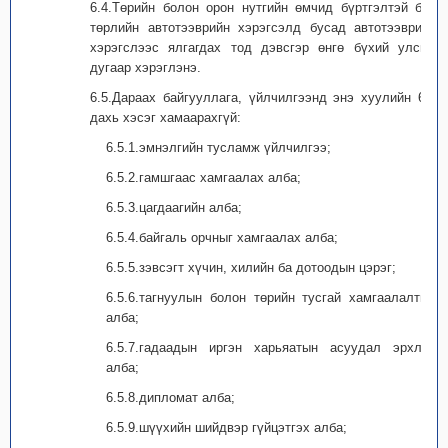
6.4.Төрийн болон орон нутгийн өмчид бүртгэлтэй бүх
төрлийн автотээврийн хэрэгсэлд бусад автотээврийн
хэрэгслээс ялгагдах тод дэвсгэр өнгө бүхий улсын
дугаар хэрэглэнэ.
6.5.Дараах байгууллага, үйлчилгээнд энэ хуулийн 6.3
дахь хэсэг хамаарахгүй:
6.5.1.эмнэлгийн тусламж үйлчилгээ;
6.5.2.гамшгаас хамгаалах алба;
6.5.3.цагдаагийн алба;
6.5.4.байгаль орчныг хамгаалах алба;
6.5.5.зэвсэгт хүчин, хилийн ба дотоодын цэрэг;
6.5.6.тагнуулын болон төрийн тусгай хамгаалалтын
алба;
6.5.7.гадаадын иргэн харьяатын асуудал эрхлэх
алба;
6.5.8.дипломат алба;
6.5.9.шүүхийн шийдвэр гүйцэтгэх алба;