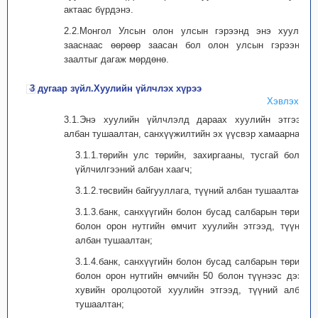
актаас бүрдэнэ.
2.2.Монгол Улсын олон улсын гэрээнд энэ хуульд
зааснаас өөрөөр заасан бол олон улсын гэрээний
заалтыг дагаж мөрдөнө.
3 дугаар зүйл.Хуулийн үйлчлэх хүрээ
Хэвлэх
3.1.Энэ хуулийн үйлчлэлд дараах хуулийн этгээд,
албан тушаалтан, санхүүжилтийн эх үүсвэр хамаарна:
3.1.1.төрийн улс төрийн, захиргааны, тусгай болон
үйлчилгээний албан хаагч;
3.1.2.төсвийн байгууллага, түүний албан тушаалтан;
3.1.3.банк, санхүүгийн болон бусад салбарын төрийн
болон орон нутгийн өмчит хуулийн этгээд, түүний
албан тушаалтан;
3.1.4.банк, санхүүгийн болон бусад салбарын төрийн
болон орон нутгийн өмчийн 50 болон түүнээс дээш
хувийн оролцоотой хуулийн этгээд, түүний албан
тушаалтан;