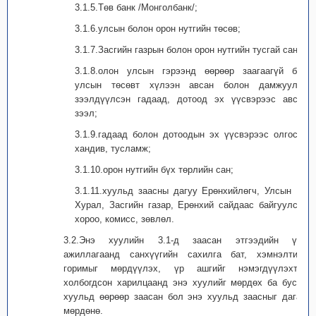
3.1.5.Төв банк /Монголбанк/;
3.1.6.улсын болон орон нутгийн төсөв;
3.1.7.Засгийн газрын болон орон нутгийн тусгай сан;
3.1.8.олон улсын гэрээнд өөрөөр заагаагүй бол
улсын төсөвт хүлээн авсан болон дамжуулан
зээлдүүлсэн гадаад, дотоод эх үүсвэрээс авсан
зээл;
3.1.9.гадаад болон дотоодын эх үүсвэрээс олгосон
хандив, тусламж;
3.1.10.орон нутгийн бүх төрлийн сан;
3.1.11.хуульд заасны дагуу Ерөнхийлөгч, Улсын Их
Хурал, Засгийн газар, Ерөнхий сайдаас байгуулсан
хороо, комисс, зөвлөл.
3.2.Энэ хуулийн 3.1-д заасан этгээдийн үйл
ажиллагаанд санхүүгийн сахилга бат, хэмнэлтийн
горимыг мөрдүүлэх, үр ашгийг нэмэгдүүлэхтэй
холбогдсон харилцаанд энэ хуулийг мөрдөх ба бусад
хуульд өөрөөр заасан бол энэ хуульд заасныг дагаж
мөрдөнө.