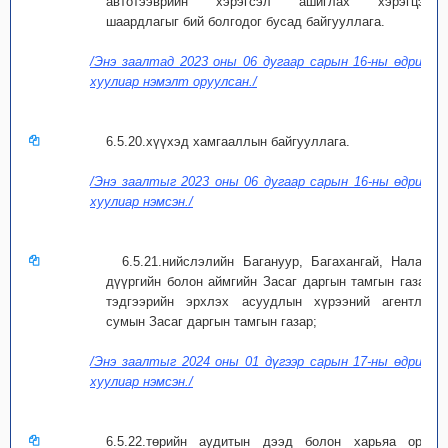
автотээврийн хэрэгсэл ашиглах хэрэгцээ,
шаардлагыг бий болгодог бусад байгууллага.
/Энэ заалтад 2023 оны 06 дугаар сарын 16-ны өдрийн
хуулиар нэмэлт оруулсан./
6.5.20.хүүхэд хамгааллын байгууллага.
/Энэ заалтыг 2023 оны 06 дугаар сарын 16-ны өдрийн
хуулиар нэмсэн./
6.5.21.нийслэлийн Багануур, Багахангай, Налайх
дүүргийн болон аймгийн Засаг даргын тамгын газар,
тэдгээрийн эрхлэх асуудлын хүрээний агентлаг,
сумын Засаг даргын тамгын газар;
/Энэ заалтыг 2024 оны 01 дүгээр сарын 17-ны өдрийн
хуулиар нэмсэн./
6.5.22.төрийн аудитын дээд болон харьяа орон