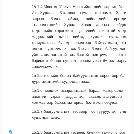
15.1.4.Монгол Улсын Ерөнхийлөгчийн зарлиг, Улсын
Их Хурлаас баталсан хууль тогтоомж, Засгийн
газрын болон аймаг, нийслэлийн иргэдийн
Төлөөлөгчдийн Хурал, Засаг даргын шийдвэр,
тэдгээрийн хэрэгжилт, цаг үеийн шинжтэй мэдээ,
мэдээллийг олон нийтэд хүргэх, сурталчлан
таниулахаас бусад зорилгоор байгууллага, хамт
олныг сурталчлах, салбарын болон байгууллагын
үйл ажиллагаатай холбоотой нэвтрүүлэг, контент,
баримтат болон цуврал киноны уран бүтээл зэргийг
санхүүжүүлэх;
15.1.5.төсвийн болон байгууллагын хөрөнгөөр бэлэг
дурсгалын зүйл худалдан авах;
15.1.6.нөөцлөх шаардлагатай бараа, материалыг үр
ашиггүй удаан хадгалах, шаардлагагүйгээр их
хэмжээгээр бараа, материал бэлтгэх, нөөцлөх;
15.1.7.байгууллагын төсвөөр согтууруулах ундаа
худалдан авах.
15.1.8.байгууллагын төсвөөр биеийн тамир, спортын