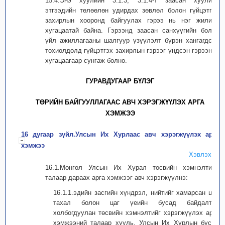
15.4.Энэ хуулийн 3.1.3, 3.1.4-т заасан хуулийн
этгээдийн төлөөлөн удирдах зөвлөл болон гүйцэтгэх
захирлын хооронд байгуулах гэрээ нь нэг жилийн
хугацаатай байна. Гэрээнд заасан санхүүгийн болон
үйл ажиллагааны шалгуур үзүүлэлт бүрэн хангагдсан
тохиолдолд гүйцэтгэх захирлын гэрээг үндсэн гэрээний
хугацаагаар сунгаж болно.
ГУРАВДУГААР БҮЛЭГ
ТӨРИЙН БАЙГУУЛЛАГААС АВЧ ХЭРЭГЖҮҮЛЭХ АРГА
ХЭМЖЭЭ
16 дугаар зүйл.Улсын Их Хурлаас авч хэрэгжүүлэх арга
хэмжээ
Хэвлэх
16.1.Монгол Улсын Их Хурал төсвийн хэмнэлтийн
талаар дараах арга хэмжээг авч хэрэгжүүлнэ:
16.1.1.эдийн засгийн хүндрэл, нийтийг хамарсан цар
тахал болон цаг үеийн бусад байдалтай
холбогдуулан төсвийн хэмнэлтийг хэрэгжүүлэх арга
хэмжээний талаар хууль, Улсын Их Хурлын бусад