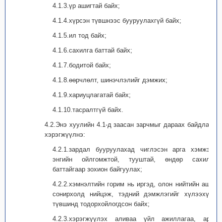
4.1.3.үр ашигтай байх;
4.1.4.хүрсэн түвшнээс бууруулахгүй байх;
4.1.5.ил тод байх;
4.1.6.сахилга баттай байх;
4.1.7.бодитой байх;
4.1.8.өөрчлөлт, шинэчлэлийг дэмжих;
4.1.9.хариуцлагатай байх;
4.1.10.тасралтгүй байх.
4.2.Энэ хуулийн 4.1-д заасан зарчмыг дараах байдлаар
хэрэгжүүлнэ:
4.2.1.зардал бууруулахад чиглэсэн арга хэмжээг
энгийн ойлгомжтой, тууштай, өндөр сахилга
баттайгаар зохион байгуулах;
4.2.2.хэмнэлтийн горим нь иргэд, олон нийтийн ашиг
сонирхолд нийцэж, тэдний дэмжлэгийг хүлээхүйц
түвшинд тодорхойлогдсон байх;
4.2.3.хэрэгжүүлэх аливаа үйл ажиллагаа, арга