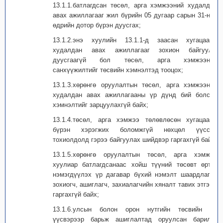
13.1.1.батлагдсан төсөл, арга хэмжээний худалдан
авах ажиллагааг жил бүрийн 05 дугаар сарын 31-ний
өдрийн дотор бүрэн дуусгах;
13.1.2.энэ хуулийн 13.1.1-д заасан хугацаанд
худалдан авах ажиллагааг зохион байгуулж
дуусгаагүй бол төсөл, арга хэмжээний
санхүүжилтийг төсвийн хэмнэлтэд тооцох;
13.1.3.хөрөнгө оруулалтын төсөл, арга хэмжээний
худалдан авах ажиллагааны үр дүнд бий болсон
хэмнэлтийг зарцуулахгүй байх;
13.1.4.төсөл, арга хэмжээ төлөвлөсөн хугацаанд
бүрэн хэрэгжих боломжгүй нөхцөл үүссэн
тохиолдолд гэрээ байгуулах шийдвэр гаргахгүй байх;
13.1.5.хөрөнгө оруулалтын төсөл, арга хэмжээ
хуулиар батлагдсанаас хойш түүний төсөвт өртөг
нэмэгдүүлэх үр дагавар бүхий нэмэлт шаардлагыг
зохиогч, ашиглагч, захиалагчийн хяналт тавих этгээд
гаргахгүй байх;
13.1.6.улсын болон орон нутгийн төсвийн эх
үүсвэрээр барьж ашиглалтад оруулсан барилга