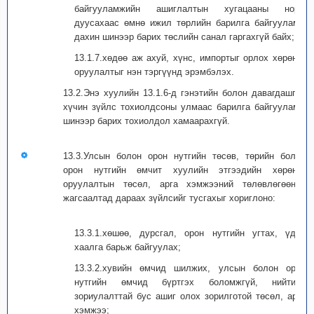
байгууламжийн ашиглалтын хугацааны норм
дуусахаас өмнө ижил төрлийн барилга байгууламж
дахин шинээр барих төслийн санал гаргахгүй байх;
13.1.7.хөдөө аж ахуй, хүнс, импортыг орлох хөрөнгө
оруулалтыг нэн тэргүүнд эрэмбэлэх.
13.2.Энэ хуулийн 13.1.6-д гэнэтийн болон давагдашгүй
хүчин зүйлс тохиолдсоны улмаас барилга байгууламж
шинээр барих тохиолдол хамаарахгүй.
13.3.Улсын болон орон нутгийн төсөв, төрийн болон
орон нутгийн өмчит хуулийн этгээдийн хөрөнгө
оруулалтын төсөл, арга хэмжээний төлөвлөгөөний
жагсаалтад дараах зүйлсийг тусгахыг хориглоно:
13.3.1.хөшөө, дурсгал, орон нутгийн угтах, үдэх
хаалга барьж байгуулах;
13.3.2.хувийн өмчид шилжих, улсын болон орон
нутгийн өмчид бүртгэх боломжгүй, нийтийн
зориулалттай бус ашиг олох зорилготой төсөл, арга
хэмжээ;