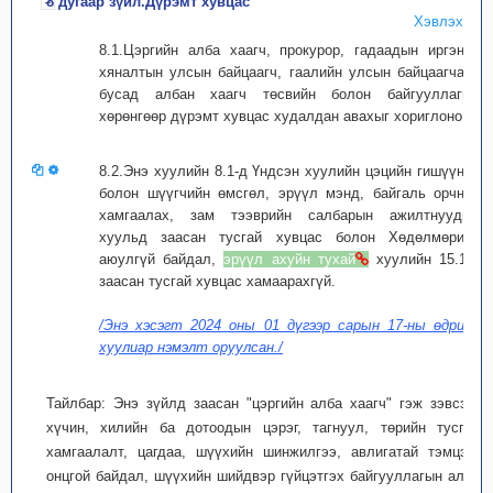
8 дугаар зүйл.Дүрэмт хувцас
Хэвлэх
8.1.Цэргийн алба хаагч, прокурор, гадаадын иргэний
хяналтын улсын байцаагч, гаалийн улсын байцаагчаас
бусад албан хаагч төсвийн болон байгууллагын
хөрөнгөөр дүрэмт хувцас худалдан авахыг хориглоно.
8.2.Энэ хуулийн 8.1-д Үндсэн хуулийн цэцийн гишүүний
болон шүүгчийн өмсгөл, эрүүл мэнд, байгаль орчныг
хамгаалах, зам тээврийн салбарын ажилтнуудын
хуульд заасан тусгай хувцас болон Хөдөлмөрийн
аюулгүй байдал,
эрүүл ахуйн тухай
хуулийн 15.1-д
заасан тусгай хувцас
хамаарахгүй.
/Энэ хэсэгт 2024 оны 01 дүгээр сарын 17-ны өдрийн
хуулиар нэмэлт оруулсан./
Тайлбар: Энэ зүйлд заасан "цэргийн алба хаагч" гэж зэвсэгт
хүчин, хилийн ба дотоодын цэрэг, тагнуул, төрийн тусгай
хамгаалалт, цагдаа, шүүхийн шинжилгээ, авлигатай тэмцэх,
онцгой байдал, шүүхийн шийдвэр гүйцэтгэх байгууллагын алба