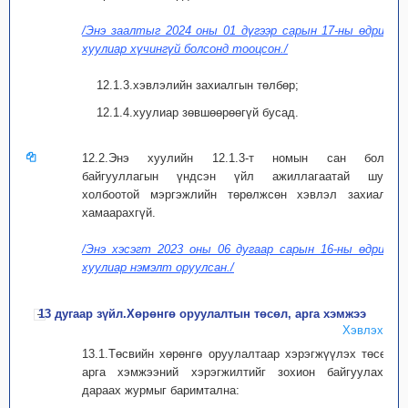
/Энэ заалтыг 2024 оны 01 дүгээр сарын 17-ны өдрийн
хуулиар хүчингүй болсонд тооцсон./
12.1.3.хэвлэлийн захиалгын төлбөр;
12.1.4.хуулиар зөвшөөрөөгүй бусад.
12.2.Энэ хуулийн 12.1.3-т номын сан болон
байгууллагын үндсэн үйл ажиллагаатай шууд
холбоотой мэргэжлийн төрөлжсөн хэвлэл захиалга
хамаарахгүй.
/Энэ хэсэгт 2023 оны 06 дугаар сарын 16-ны өдрийн
хуулиар нэмэлт оруулсан./
13 дугаар зүйл.Хөрөнгө оруулалтын төсөл, арга хэмжээ
Хэвлэх
13.1.Төсвийн хөрөнгө оруулалтаар хэрэгжүүлэх төсөл,
арга хэмжээний хэрэгжилтийг зохион байгуулахад
дараах журмыг баримтална: