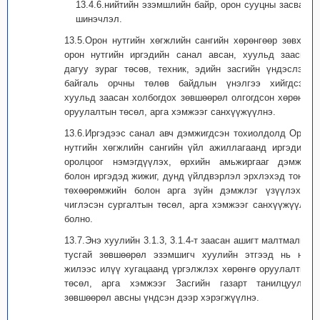
13.4.6.нийтийн эзэмшлийн байр, орон сууцны засвар,
шинэчлэл.
13.5.Орон нутгийн хөгжлийн сангийн хөрөнгөөр зөвхөн
орон нутгийн иргэдийн санал авсан, хуульд заасны
дагуу зураг төсөв, техник, эдийн засгийн үндэслэл,
байгаль орчны төлөв байдлын үнэлгээ хийгдсэн,
хуульд заасан холбогдох зөвшөөрөл олгогдсон хөрөнгө
оруулалтын төсөл, арга хэмжээг санхүүжүүлнэ.
13.6.Иргэдээс санал авч дэмжигдсэн тохиолдолд Орон
нутгийн хөгжлийн сангийн үйл ажиллагаанд иргэдийн
оролцоог нэмэгдүүлэх, өрхийн амьжиргааг дэмжих
болон иргэдэд жижиг, дунд үйлдвэрлэл эрхлэхэд тоног
төхөөрөмжийн болон арга зүйн дэмжлэг үзүүлэхэд
чиглэсэн сургалтын төсөл, арга хэмжээг санхүүжүүлж
болно.
13.7.Энэ хуулийн 3.1.3, 3.1.4-т заасан ашигт малтмалын
тусгай зөвшөөрөл эзэмшигч хуулийн этгээд нь нэг
жилээс илүү хугацаанд үргэлжлэх хөрөнгө оруулалтын
төсөл, арга хэмжээг Засгийн газарт танилцуулж,
зөвшөөрөл авсны үндсэн дээр хэрэгжүүлнэ.