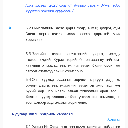
/Энэ хэсэгт 2023 оны 07 дугаар сарын 07-ны өдрийн
хуулиар нэмэлт оруулсан./
5.2.Нийслэлийн Засаг дарга хоёр, аймаг, дүүрэг, сумын
Засаг дарга нэгээс илүү орлогч даргатай байхыг
хориглоно.
5.3.Засгийн газрын агентлагийн дарга, иргэдийн
Төлөөлөгчдийн Хурал, төрийн болон орон нутгийн өмчит
хуулийн этгээдэд зөвлөх чиг үүрэг бүхий орон тооны
этгээд ажиллуулахыг хориглоно.
5.4.Энэ хуульд заасныг зөрчиж тэргүүн дэд, дэд,
орлогч дарга, зөвлөхийн чиг үүрэгтэй ижил эрх, үүрэг
бүхий өөр нэршилтэй албан тушаалын орон тоо бий
болгох, түүнд аливаа албан тушаалтныг томилох, орон
тоог хэвээр хадгалахыг хориглоно.
6 дугаар зүйл.Тээврийн хэрэгсэл
Хэвлэх
6.1.Улсын Их Хуралд ажлаа шууд хариуцан тайлагнадаг