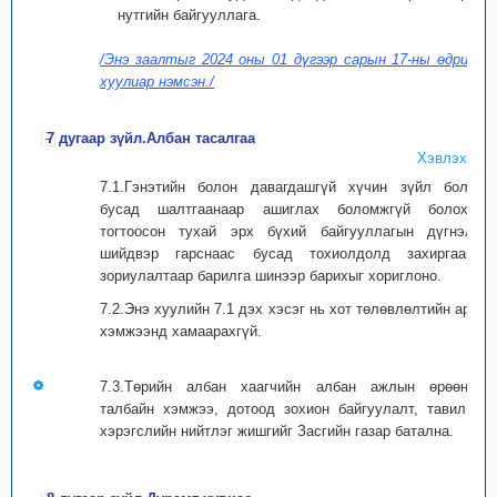
нутгийн байгууллага.
/Энэ заалтыг 2024 оны 01 дүгээр сарын 17-ны өдрийн
хуулиар нэмсэн./
7 дугаар зүйл.Албан тасалгаа
Хэвлэх
7.1.Гэнэтийн болон давагдашгүй хүчин зүйл болон
бусад шалтгаанаар ашиглах боломжгүй болохыг
тогтоосон тухай эрх бүхий байгууллагын дүгнэлт,
шийдвэр гарснаас бусад тохиолдолд захиргааны
зориулалтаар барилга шинээр барихыг хориглоно.
7.2.Энэ хуулийн 7.1 дэх хэсэг нь хот төлөвлөлтийн арга
хэмжээнд хамаарахгүй.
7.3.Төрийн албан хаагчийн албан ажлын өрөөний
талбайн хэмжээ, дотоод зохион байгуулалт, тавилга,
хэрэгслийн нийтлэг жишгийг Засгийн газар батална.