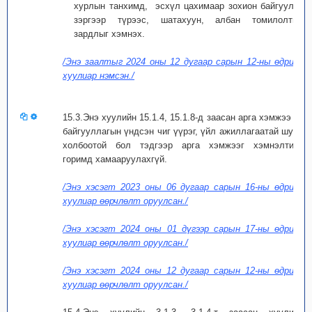
хурлын танхимд, эсхүл цахимаар зохион байгуулах
зэргээр түрээс, шатахуун, албан томилолтын
зардлыг хэмнэх.
/Энэ заалтыг 2024 оны 12 дугаар сарын 12-ны өдрийн
хуулиар нэмсэн./
15.3.Энэ хуулийн 15.1.4, 15.1.8-д заасан арга хэмжээ нь
байгууллагын үндсэн чиг үүрэг, үйл ажиллагаатай шууд
холбоотой бол тэдгээр арга хэмжээг хэмнэлтийн
горимд хамааруулахгүй.
/Энэ хэсэгт 2023 оны 06 дугаар сарын 16-ны өдрийн
хуулиар өөрчлөлт оруулсан./
/Энэ хэсэгт 2024 оны 01 дүгээр сарын 17-ны өдрийн
хуулиар өөрчлөлт оруулсан./
/Энэ хэсэгт 2024 оны 12 дугаар сарын 12-ны өдрийн
хуулиар өөрчлөлт оруулсан./