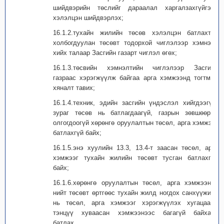
шийдвэрийн төслийг дараалал харгалзахгүйгээр
хэлэлцэн шийдвэрлэх;
16.1.2.тухайн жилийн төсөв хэлэлцэн батлахтай
холбогдуулан төсөвт тодорхой чиглэлээр хэмнэлт
хийх талаар Засгийн газарт чиглэл өгөх;
16.1.3.төсвийн хэмнэлтийн чиглэлээр Засгийн
газраас хэрэгжүүлж байгаа арга хэмжээнд тогтмол
хяналт тавих;
16.1.4.техник, эдийн засгийн үндэслэл хийгдээгүй,
зураг төсөв нь батлагдаагүй, газрын зөвшөөрөл
олгогдоогүй хөрөнгө оруулалтын төсөл, арга хэмжээг
батлахгүй байх;
16.1.5.энэ хуулийн 13.3, 13.4-т заасан төсөл, арга
хэмжээг тухайн жилийн төсөвт тусган батлахгүй
байх;
16.1.6.хөрөнгө оруулалтын төсөл, арга хэмжээний
нийт төсөвт өртгөөс тухайн жилд ногдох санхүүжилт
нь төсөл, арга хэмжээг хэрэгжүүлэх хугацаанд
тэнцүү хуваасан хэмжээнээс багагүй байхаар
батлах.