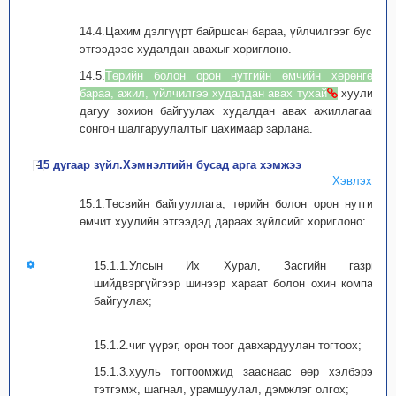
14.4.Цахим дэлгүүрт байршсан бараа, үйлчилгээг бусад
этгээдээс худалдан авахыг хориглоно.
14.5.
Төрийн болон орон нутгийн өмчийн хөрөнгөөр
бараа, ажил, үйлчилгээ худалдан авах тухай
хуулийн
дагуу зохион байгуулах худалдан авах ажиллагааны
сонгон шалгаруулалтыг цахимаар зарлана.
15 дугаар зүйл.Хэмнэлтийн бусад арга хэмжээ
Хэвлэх
15.1.Төсвийн байгууллага, төрийн болон орон нутгийн
өмчит хуулийн этгээдэд дараах зүйлсийг хориглоно:
15.1.1.Улсын Их Хурал, Засгийн газрын
шийдвэргүйгээр шинээр хараат болон охин компани
байгуулах;
15.1.2.чиг үүрэг, орон тоог давхардуулан тогтоох;
15.1.3.хууль тогтоомжид зааснаас өөр хэлбэрээр
тэтгэмж, шагнал, урамшуулал, дэмжлэг олгох;