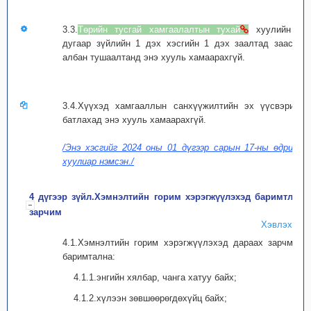
3.3.
Төрийн тусгай хамгаалалтын тухай
хуулийн 6
дугаар зүйлийн 1 дэх хэсгийн 1 дэх заалтад заасан
албан тушаалтанд энэ хууль хамаарахгүй.
3.4.Хүүхэд хамгааллын санхүүжилтийн эх үүсвэрийг
батлахад энэ хууль хамаарахгүй.
/Энэ хэсгийг 2024 оны 01 дүгээр сарын 17-ны өдрийн
хуулиар нэмсэн./
4 дүгээр зүйл.Хэмнэлтийн горим хэрэгжүүлэхэд баримтлах
зарчим
Хэвлэх
4.1.Хэмнэлтийн горим хэрэгжүүлэхэд дараах зарчмыг
баримтална:
4.1.1.энгийн хялбар, чанга хатуу байх;
4.1.2.хүлээн зөвшөөрөгдөхүйц байх;