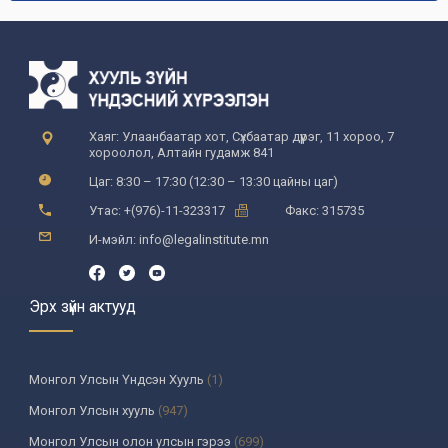
Хаяг: Улаанбаатар хот, Сүхбаатар дүүрэг, 11 хороо, 7
хороолол, Алтайн гудамж 841
Цаг: 8:30 – 17:30 (12:30 – 13:30 цайны цаг)
Утас: +(976)-11-323317
Факс: 315735
И-мэйл: info@legalinstitute.mn
Эрх зүйн актууд
Монгол Улсын Үндсэн Хууль
(1)
Монгол Улсын хууль
(947)
Монгол Улсын олон улсын гэрээ
(699)