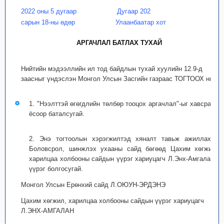
2022 оны 5 дугаар
Дугаар 202
сарын 18-ны өдөр
Улаанбаатар хот
АРГАЧЛАЛ БАТЛАХ ТУХАЙ
Нийтийн мэдээллийн ил тод байдлын тухай хуулийн 12.9-д
заасныг үндэслэн Монгол Улсын Засгийн газраас ТОГТООХ нь:
1. "Нээлттэй өгөгдлийн төлбөр тооцох аргачлал"-ыг хавсралт
ёсоор баталсугай.
2. Энэ тогтоолын хэрэгжилтэд хяналт тавьж ажиллахыг
Боловсрол, шинжлэх ухааны сайд бөгөөд Цахим хөгжил,
харилцаа холбооны сайдын үүрэг хариуцагч Л.Энх-Амгаланд
үүрэг болгосугай.
Монгол Улсын Ерөнхий сайд Л.ОЮУН-ЭРДЭНЭ
Цахим хөгжил, харилцаа холбооны сайдын үүрэг хариуцагч
Л.ЭНХ-АМГАЛАН