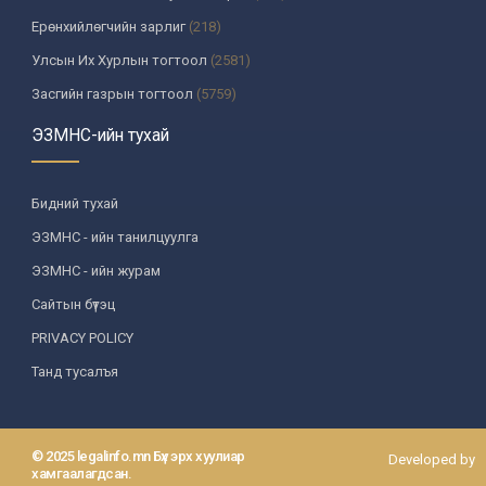
Ерөнхийлөгчийн зарлиг
(218)
Улсын Их Хурлын тогтоол
(2581)
Засгийн газрын тогтоол
(5759)
Үндсэн хуулийн цэцийн шийдвэр
(335)
ЭЗМНС-ийн тухай
Улсын дээд шүүхийн тогтоол
(259)
УИХ-аас томилогддог байгууллагын дарга, түүнтэй адилтгах албан
Бидний тухай
тушаалтны шийдвэр
(130)
ЭЗМНС - ийн танилцуулга
Сайдын тушаал
(987)
ЭЗМНС - ийн журам
Засгийн газрын агентлагийн даргын тушаал
(215)
Сайтын бүтэц
Хууль, хяналтын байгууллага
(6)
PRIVACY POLICY
Төрийн зарим чиг үүргийг хууль болон гэрээний үндсэн дээр
хэрэгжүүлж буй байгууллага
(3)
Танд тусалъя
Аймаг, нийслэлийн ИТХ-ын шийдвэр
(1208)
Аймаг, нийслэлийн Засаг даргын захирамж
(85)
© 2025 legalinfo.mn Бүх эрх хуулиар
Developed by
Зөвлөл, хороо, бусад байгууллага
(587)
хамгаалагдсан.