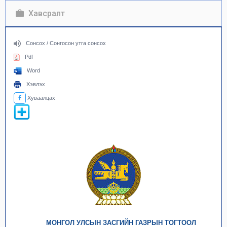
Хавсралт
Сонсох / Сонгосон утга сонсох
Pdf
Word
Хэвлэх
Хуваалцах
МОНГОЛ УЛСЫН ЗАСГИЙН ГАЗРЫН ТОГТООЛ