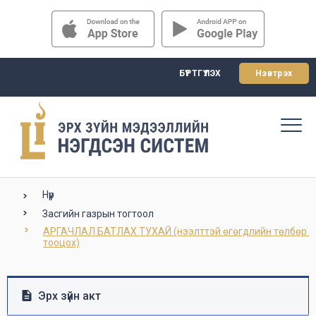
БҮРТГҮҮЛЭХ
Нэвтрэх
Нүүр
Засгийн газрын тогтоол
АРГАЧЛАЛ БАТЛАХ ТУХАЙ (нээлттэй өгөгдлийн төлбөр 
тооцох)
Эрх зүйн акт