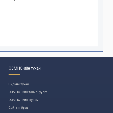
ЭЗМНС-ийн тухай
Бидний тухай
ЭЗМНС - ийн танилцуулга
ЭЗМНС - ийн журам
Сайтын бүтэц