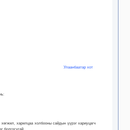
Улаанбаатар хот
нь:
 хөгжил, харилцаа холбооны сайдын үүрэг хариуцагч
эг болгосугай.