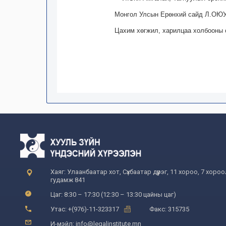
Монгол Улсын Ерөнхий сайд Л.О
Цахим хөгжил, харилцаа холбооны
Хаяг: Улаанбаатар хот, Сүхбаатар дүүрэг, 11 хороо, 7 хоро
гудамж 841
Цаг: 8:30 – 17:30 (12:30 – 13:30 цайны цаг)
Утас: +(976)-11-323317
Факс: 315735
И-мэйл: info@legalinstitute.mn