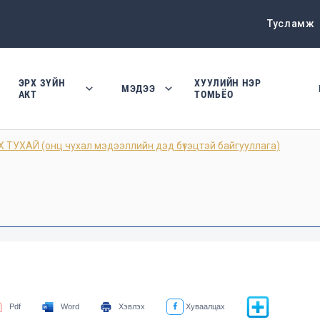
Тусламж
ЭРХ ЗҮЙН
ХУУЛИЙН НЭР
МЭДЭЭ
АКТ
ТОМЬЁО
УХАЙ (онц чухал мэдээллийн дэд бүтэцтэй байгууллага)
Pdf
Word
Хэвлэх
Хуваалцах