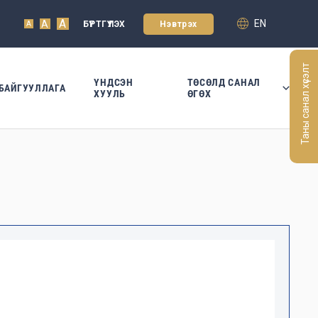
A
EN
A
БҮРТГҮҮЛЭХ
Нэвтрэх
A
Таны санал хүсэлт
ҮНДСЭН
ТӨСӨЛД САНАЛ
БАЙГУУЛЛАГА
ХУУЛЬ
ӨГӨХ