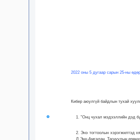
2022 оны 5 дугаар сарын 25-ны өдө
Кибер аюулгүй байдлын тухай хуул
1. "Онц чухал мэдээллийн дэд бү
2. Энэ тогтоолын хэрэгжилтэд х
Л.Энх-Амгалан, Тагнуулын ерөнхи