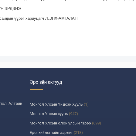
ЮУН-ЭРДЭНЭ
 сайдын үүрэг хариуцагч Л.ЭНХ-АМГАЛАН
Эрх зүйн актууд
олол, Алтайн
Монгол Улсын Үндсэн Хууль
(1)
Монгол Улсын хууль
(947)
Монгол Улсын олон улсын гэрээ
(699)
Ерөнхийлөгчийн зарлиг
(218)