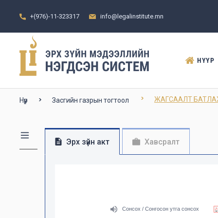
+(976)-11-323317
info@legalinstitute.mn
НҮҮР
ЖАГСААЛТ БАТЛАХ Т
Нүүр
Засгийн газрын тогтоол
Эрх зүйн акт
Хавсралт
Сонсох / Сонгосон утга сонсох