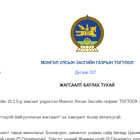
МОНГОЛ УЛСЫН ЗАСГИЙН ГАЗРЫН ТОГТООЛ
р
Дугаар 207
ЖАГСААЛТ БАТЛАХ ТУХАЙ
ийн 10.1.5-д заасныг үндэслэн Монгол Улсын Засгийн газраас ТОГТООХ 
тэцтэй байгууллагын жагсаалт"-ыг хавсралт ёсоор баталсугай.
яналт тавьж ажиллахыг Боловсрол, шинжлэх ухааны сайд бөгөөд Цахим
й газар (П.Одонбаатар), Зэвсэгт хүчний Жанжин штаб (Д.Ганзориг)-т үүр