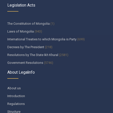
Legislation Acts
The Constitution of Mongolia
(1)
Laws of Mongolia
(943)
International Treaties to which Mongolia is Party
(699)
Decrees by The President
(218)
Resolutions by The State Ikh Khural
(2581)
Government Resolutions
(5746)
Decisions by The Constitutional Court of Mongolia
(335)
About Legalinfo
Resolutions by The State Supreme Court
(259)
Decisions by The Heads of the bodies appointed by The Parliament
About us
(130)
Introduction
Ministerial decrees
(988)
Regulations
Regulations by government agencies
(215)
Structure