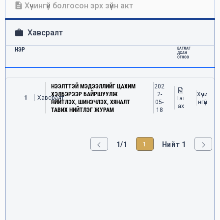
Хүчингүй болгосон эрх зүйн акт
Хавсралт
НЭР
БАТЛАГ
ДСАН
ОГНОО
НЭЭЛТТЭЙ МЭДЭЭЛЛИЙГ ЦАХИМ
202
ХЭЛБЭРЭЭР БАЙРШУУЛЖ
2-
Хүчи
1
Хавсралт
Тат
НИЙТЛЭХ, ШИНЭЧЛЭХ, ХЯНАЛТ
05-
нгүй
ах
ТАВИХ НИЙТЛЭГ ЖУРАМ
18
1/1
Нийт 1
1