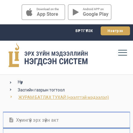
БҮРТГҮҮЛЭХ
Нэвтрэх
Нүүр
Засгийн газрын тогтоол
ЖУРАМ БАТЛАХ ТУХАЙ (нээлттэй мэдээлэл)
Хүчингүй эрх зүйн акт