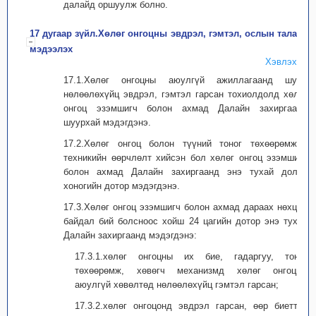
далайд оршуулж болно.
17 дугаар зүйл.Хөлөг онгоцны эвдрэл, гэмтэл, ослын талаар
мэдээлэх
Хэвлэх
17.1.Хөлөг онгоцны аюулгүй ажиллагаанд шууд
нөлөөлөхүйц эвдрэл, гэмтэл гарсан тохиолдолд хөлөг
онгоц эзэмшигч болон ахмад Далайн захиргаанд
шуурхай мэдэгдэнэ.
17.2.Хөлөг онгоц болон түүний тоног төхөөрөмжид
техникийн өөрчлөлт хийсэн бол хөлөг онгоц эзэмшигч
болон ахмад Далайн захиргаанд энэ тухай долоо
хоногийн дотор мэдэгдэнэ.
17.3.Хөлөг онгоц эзэмшигч болон ахмад дараах нөхцөл
байдал бий болсноос хойш 24 цагийн дотор энэ тухай
Далайн захиргаанд мэдэгдэнэ:
17.3.1.хөлөг онгоцны их бие, гадаргуу, тоног
төхөөрөмж, хөвөгч механизмд хөлөг онгоцны
аюулгүй хөвөлтөд нөлөөлөхүйц гэмтэл гарсан;
17.3.2.хөлөг онгоцонд эвдрэл гарсан, өөр биеттэй