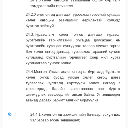
24.1.6.хөлөг онгоцны эзэмшлийн болон бүртгэлийн
тэмдэглэлийн гэрчилгээ.
24.2.Хөлөг онгоц дангаар түрээслэх гэрээний хугацаанд
хөлөг онгоцны эзэмшлийг өөрчлөхтэй холбогдох
бүртгэл хийхгүй.
24.3.Түрээслэгч хөлөг онгоц дангаар түрээслэх
бүртгэлийн гэрчилгээний хугацаа дуусахаас өмнө
бүртгэлийн хугацааг сунгуулах талаар хүсэлт гаргасан
бол хөлөг онгоц дангаар түрээслэх гэрээний хүчинтэй
хугацаанд бүртгэлийн гэрчилгээг хоёр жил хүртэлх
хугацаагаар сунгаж болно.
24.4.Монгол Улсын хөлөг онгоцны бүртгэлд бүртгэлтэй
хөлөг онгоц бусад улсын хөлөг онгоц дангаар
түрээслэх бүртгэлд бүртгүүлж болох бөгөөд энэ
тохиолдолд Далайн захиргаанаас өөр бүртгэлд
шилжүүлэх зөвшөөрлийг авсан байна. Уг зөвшөөрлийг
авахад дараах баримт бичгийг бүрдүүлнэ:
24.4.1.хөлөг онгоц эзэмшигчийн бичгээр, эсхүл цахим
хэлбэрээр өгсөн зөвшөөрөл;