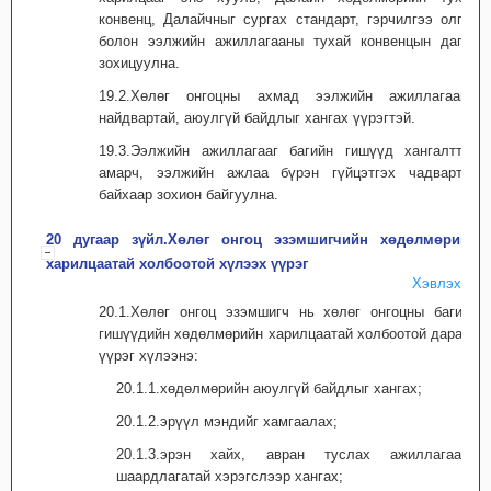
конвенц, Далайчныг сургах стандарт, гэрчилгээ олгох
болон ээлжийн ажиллагааны тухай конвенцын дагуу
зохицуулна.
19.2.Хөлөг онгоцны ахмад ээлжийн ажиллагааны
найдвартай, аюулгүй байдлыг хангах үүрэгтэй.
19.3.Ээлжийн ажиллагааг багийн гишүүд хангалттай
амарч, ээлжийн ажлаа бүрэн гүйцэтгэх чадвартай
байхаар зохион байгуулна.
20 дугаар зүйл.Хөлөг онгоц эзэмшигчийн хөдөлмөрийн
харилцаатай холбоотой хүлээх үүрэг
Хэвлэх
20.1.Хөлөг онгоц эзэмшигч нь хөлөг онгоцны багийн
гишүүдийн хөдөлмөрийн харилцаатай холбоотой дараах
үүрэг хүлээнэ:
20.1.1.хөдөлмөрийн аюулгүй байдлыг хангах;
20.1.2.эрүүл мэндийг хамгаалах;
20.1.3.эрэн хайх, авран туслах ажиллагаанд
шаардлагатай хэрэгслээр хангах;