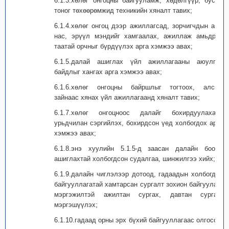
6.1.3.хөлөг онгоцны байгууламж, хөдөлгүүр, бусад
тоног төхөөрөмжид техникийн хяналт тавих;
6.1.4.хөлөг онгоц дээр ажиллагсад, зорчигчдын амь
нас, эрүүл мэндийг хамгаалах, ажиллаж амьдрах
таатай орчныг бүрдүүлэх арга хэмжээ авах;
6.1.5.далай ашиглах үйл ажиллагааны аюулгүй
байдлыг хангах арга хэмжээ авах;
6.1.6.хөлөг онгоцны байршлыг тогтоох, алсын
зайнаас хянах үйл ажиллагаанд хяналт тавих;
6.1.7.хөлөг онгоцноос далайг бохирдуулахаас
урьдчилан сэргийлэх, бохирдсон үед холбогдох арга
хэмжээ авах;
6.1.8.энэ хуулийн 5.1.5-д заасан далайн боомт
ашиглахтай холбогдсон судалгаа, шинжилгээ хийх;
6.1.9.далайн чиглэлээр дотоод, гадаадын холбогдох
байгууллагатай хамтарсан сургалт зохион байгуулах,
мэргэжилтэй ажилтан сургах, давтан сургах,
мэргэшүүлэх;
6.1.10.гадаад орны эрх бүхий байгууллагаас олгосон,