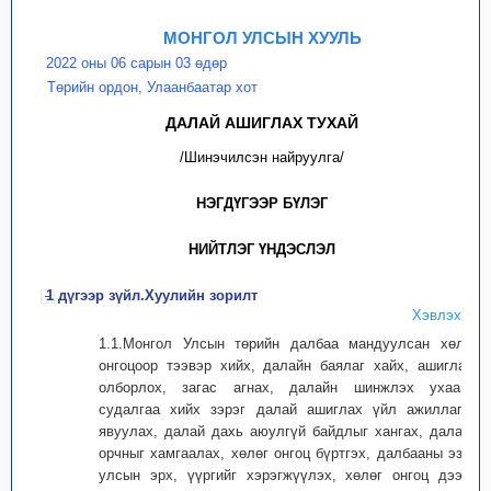
МОНГОЛ УЛСЫН ХУУЛЬ
2022 оны 06 сарын 03 өдөр
Төрийн ордон, Улаанбаатар хот
ДАЛАЙ АШИГЛАХ ТУХАЙ
/Шинэчилсэн найруулга/
НЭГДҮГЭЭР БҮЛЭГ
НИЙТЛЭГ ҮНДЭСЛЭЛ
1 дүгээр зүйл.Хуулийн зорилт
Хэвлэх
1.1.Монгол Улсын төрийн далбаа мандуулсан хөлөг
онгоцоор тээвэр хийх, далайн баялаг хайх, ашиглах,
олборлох, загас агнах, далайн шинжлэх ухааны
судалгаа хийх зэрэг далай ашиглах үйл ажиллагаа
явуулах, далай дахь аюулгүй байдлыг хангах, далайн
орчныг хамгаалах, хөлөг онгоц бүртгэх, далбааны эзэн
улсын эрх, үүргийг хэрэгжүүлэх, хөлөг онгоц дээрх