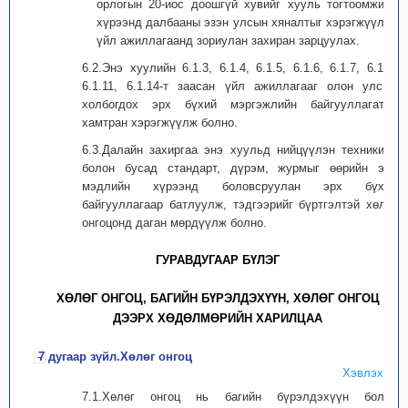
орлогын 20-иос доошгүй хувийг хууль тогтоомжийн
хүрээнд далбааны эзэн улсын хяналтыг хэрэгжүүлэх
үйл ажиллагаанд зориулан захиран зарцуулах.
6.2.Энэ хуулийн 6.1.3, 6.1.4, 6.1.5, 6.1.6, 6.1.7, 6.1.9,
6.1.11, 6.1.14-т заасан үйл ажиллагааг олон улсын
холбогдох эрх бүхий мэргэжлийн байгууллагатай
хамтран хэрэгжүүлж болно.
6.3.Далайн захиргаа энэ хуульд нийцүүлэн техникийн
болон бусад стандарт, дүрэм, журмыг өөрийн эрх
мэдлийн хүрээнд боловсруулан эрх бүхий
байгууллагаар батлуулж, тэдгээрийг бүртгэлтэй хөлөг
онгоцонд даган мөрдүүлж болно.
ГУРАВДУГААР БҮЛЭГ
ХӨЛӨГ ОНГОЦ, БАГИЙН БҮРЭЛДЭХҮҮН, ХӨЛӨГ ОНГОЦ
ДЭЭРХ ХӨДӨЛМӨРИЙН ХАРИЛЦАА
7 дугаар зүйл.Хөлөг онгоц
Хэвлэх
7.1.Хөлөг онгоц нь багийн бүрэлдэхүүн болон