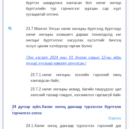
бүртгэх шаардлага хангасан бол хөлөг онгоцонд
бүртгэлийн түр гэрчилгээг зургаан сар хүртэл
хугацаатай олгоно.
23.7.Монгол Улсын хөлөг онгоцны бүртгэлд бүртгэгдсэн
хөлөг онгоцны эзэмшигч дараах тохиолдолд хөлөг
онгоцыг бүртгэлээс хасуулах хүсэлтийг бичгээрр,
эсхүл цахим хэлбэрээр гаргаж болно:
/Энэ хэсэгт 2024 оны 01 дүгээр сарын 12-ны өдрийн
тухай хуулиар нэмэлт оруулсан./
23.7.1.хөлөг онгоцны зээлийн гэрээний нөхцөл
хангагдсан байх;
23.7.2.хөлөг онгоцны ахмад, багийн гишүүдээс цалин
хөлсний талаар гомдол, нэхэмжлэл гаргаагүй байх.
24 дүгээр зүйл.Хөлөг онгоц дангаар түрээслэх бүртгэлийн
гэрчилгээ олгох
Хэвлэх
24.1.Хөлөг онгоц дангаар түрээслэх гэрээний дагуу