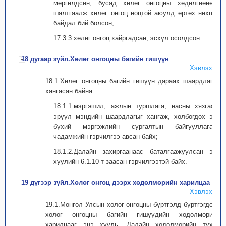
мөргөлдсөн, бусад хөлөг онгоцны хөдөлгөөнөөс
шалтгаалж хөлөг онгоц ноцтой аюулд өртөх нөхцөл
байдал бий болсон;
17.3.3.хөлөг онгоц хайргадсан, эсхүл осолдсон.
18 дугаар зүйл.Хөлөг онгоцны багийн гишүүн
Хэвлэх
18.1.Хөлөг онгоцны багийн гишүүн дараах шаардлагыг
хангасан байна:
18.1.1.мэргэшил, ажлын туршлага, насны хязгаар,
эрүүл мэндийн шаардлагыг хангаж, холбогдох эрх
бүхий мэргэжлийн сургалтын байгууллагаас
чадамжийн гэрчилгээ авсан байх;
18.1.2.Далайн захиргаанаас баталгаажуулсан энэ
хуулийн 6.1.10-т заасан гэрчилгээтэй байх.
19 дүгээр зүйл.Хөлөг онгоц дээрх хөдөлмөрийн харилцаа
Хэвлэх
19.1.Монгол Улсын хөлөг онгоцны бүртгэлд бүртгэгдсэн
хөлөг онгоцны багийн гишүүдийн хөдөлмөрийн
харилцааг энэ хууль, Далайн хөдөлмөрийн тухай