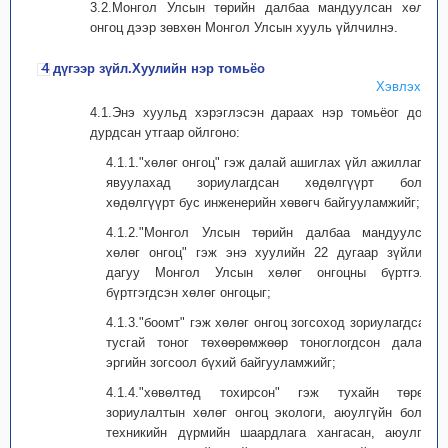
3.2.Монгол Улсын төрийн далбаа мандуулсан хөлөг
онгоц дээр зөвхөн Монгол Улсын хууль үйлчилнэ.
4 дүгээр зүйл.Хуулийн нэр томьёо
Хэвлэх
4.1.Энэ хуульд хэрэглэсэн дараах нэр томьёог доор
дурдсан утгаар ойлгоно:
4.1.1."хөлөг онгоц" гэж далай ашиглах үйл ажиллагаа
явуулахад зориулагдсан хөдөлгүүрт болон
хөдөлгүүрт бус инженерийн хөвөгч байгууламжийг;
4.1.2."Монгол Улсын төрийн далбаа мандуулсан
хөлөг онгоц" гэж энэ хуулийн 22 дугаар зүйлийн
дагуу Монгол Улсын хөлөг онгоцны бүртгэлд
бүртгэгдсэн хөлөг онгоцыг;
4.1.3."боомт" гэж хөлөг онгоц зогсоход зориулагдсан,
тусгай тоног төхөөрөмжөөр тоноглогдсон далайн
эргийн зогсоол бүхий байгууламжийг;
4.1.4."хөвөлтөд тохирсон" гэж тухайн төрөл,
зориулалтын хөлөг онгоц экологи, аюулгүйн болон
техникийн дүрмийн шаардлага хангасан, аюулгүй