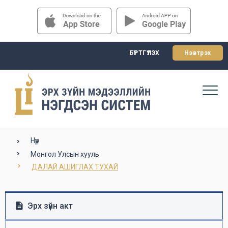
БҮРТГҮҮЛЭХ
Нэвтрэх
Нүүр
Монгол Улсын хууль
ДАЛАЙ АШИГЛАХ ТУХАЙ
Эрх зүйн акт