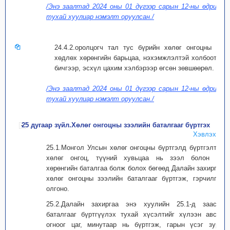
/Энэ заалтад 2024 оны 01 дүгээр сарын 12-ны өдрийн
тухай хуулиар нэмэлт оруулсан./
24.4.2.оролцогч тал тус бүрийн хөлөг онгоцны үл
хөдлөх хөрөнгийн барьцаа, нэхэмжлэлтэй холбоотой
бичгээр, эсхүл цахим хэлбэрээр өгсөн зөвшөөрөл.
/Энэ заалтад 2024 оны 01 дүгээр сарын 12-ны өдрийн
тухай хуулиар нэмэлт оруулсан./
25 дугаар зүйл.Хөлөг онгоцны зээлийн баталгааг бүртгэх
Хэвлэх
25.1.Монгол Улсын хөлөг онгоцны бүртгэлд бүртгэлтэй
хөлөг онгоц, түүний хувьцаа нь зээл болон эд
хөрөнгийн баталгаа болж болох бөгөөд Далайн захиргаа
хөлөг онгоцны зээлийн баталгааг бүртгэж, гэрчилгээ
олгоно.
25.2.Далайн захиргаа энэ хуулийн 25.1-д заасан
баталгааг бүртгүүлэх тухай хүсэлтийг хүлээн авсан
огноог цаг, минутаар нь бүртгэж, гарын үсэг зурж