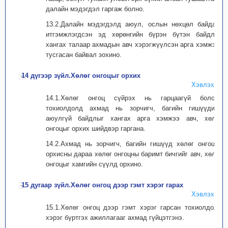
далайн мэдэгдэл гаргаж болно.
13.2.Далайн мэдэгдэлд аюул, ослын нөхцөл байдал,
итгэмжлэгдсэн эд хөрөнгийн бүрэн бүтэн байдлыг
хангах талаар ахмадын авч хэрэгжүүлсэн арга хэмжээг
тусгасан байвал зохино.
14 дүгээр зүйл.Хөлөг онгоцыг орхих
Хэвлэх
14.1.Хөлөг онгоц сүйрэх нь гарцаагүй болсон
тохиолдолд ахмад нь зорчигч, багийн гишүүдийн
аюулгүй байдлыг хангах арга хэмжээ авч, хөлөг
онгоцыг орхих шийдвэр гаргана.
14.2.Ахмад нь зорчигч, багийн гишүүд хөлөг онгоцыг
орхисны дараа хөлөг онгоцны баримт бичгийг авч, хөлөг
онгоцыг хамгийн сүүлд орхино.
15 дугаар зүйл.Хөлөг онгоц дээр гэмт хэрэг гарах
Хэвлэх
15.1.Хөлөг онгоц дээр гэмт хэрэг гарсан тохиолдолд
хэрэг бүртгэх ажиллагааг ахмад гүйцэтгэнэ.