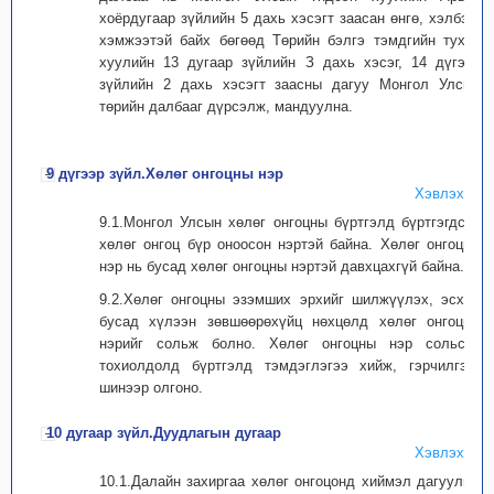
хоёрдугаар зүйлийн 5 дахь хэсэгт заасан өнгө, хэлбэр,
хэмжээтэй байх бөгөөд Төрийн бэлгэ тэмдгийн тухай
хуулийн 13 дугаар зүйлийн З дахь хэсэг, 14 дүгээр
зүйлийн 2 дахь хэсэгт заасны дагуу Монгол Улсын
төрийн далбааг дүрсэлж, мандуулна.
9 дүгээр зүйл.Хөлөг онгоцны нэр
Хэвлэх
9.1.Монгол Улсын хөлөг онгоцны бүртгэлд бүртгэгдсэн
хөлөг онгоц бүр оноосон нэртэй байна. Хөлөг онгоцны
нэр нь бусад хөлөг онгоцны нэртэй давхцахгүй байна.
9.2.Хөлөг онгоцны эзэмших эрхийг шилжүүлэх, эсхүл
бусад хүлээн зөвшөөрөхүйц нөхцөлд хөлөг онгоцны
нэрийг сольж болно. Хөлөг онгоцны нэр сольсон
тохиолдолд бүртгэлд тэмдэглэгээ хийж, гэрчилгээг
шинээр олгоно.
10 дугаар зүйл.Дуудлагын дугаар
Хэвлэх
10.1.Далайн захиргаа хөлөг онгоцонд хиймэл дагуулын