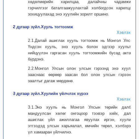
хөдөлмөрийн харилцаа, далайчны чадамжийн
гэрчилгээг баталгаажуулахтай холбогдсон харилцааг
зохицуулахад энэ хуулийн зорилт оршино.
2 дугаар зүйл.Хууль тогтоомж
Хэвлэх
2.1.Далай ашиглах хууль тогтоомж нь Монгол Улсын
Үндсэн хууль, энэ хууль болон эдгээр хуультай
нийцүүлэн гаргасан хууль тогтоомжийн бусад актаас
бүрдэнэ.
2.2.Монгол Улсын олон улсын гэрээнд энэ хуульд
зааснаас өөрөөр заасан бол олон улсын гэрээний
заалтыг дагаж мөрдөнө.
3 дугаар зүйл.Хуулийн үйлчлэх хүрээ
Хэвлэх
3.1.Энэ хууль нь Монгол Улсын төрийн далбаа
мандуулсан хөлөг онгоцоор тээвэр хийх, далай
ашиглах үйл ажиллагаа явуулах иргэн, хуулийн
этгээдэд улсын харьяалал, өмчийн төрөл, хэлбэрээс
үл хамааран үйлчилнэ.