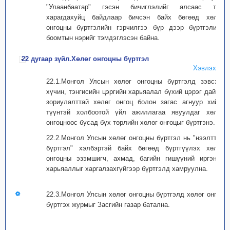
"Улаанбаатар" гэсэн бичиглэлийг алсаас тод
харагдахуйц байдлаар бичсэн байх бөгөөд хөлөг
онгоцны бүртгэлийн гэрчилгээ бүр дээр бүртгэлийн
боомтын нэрийг тэмдэглэсэн байна.
22 дугаар зүйл.Хөлөг онгоцны бүртгэл
Хэвлэх
22.1.Монгол Улсын хөлөг онгоцны бүртгэлд зэвсэгт
хүчин, тэнгисийн цэргийн харьяалал бүхий цэрэг дайны
зориулалттай хөлөг онгоц болон загас агнуур хийх,
түүнтэй холбоотой үйл ажиллагаа явуулдаг хөлөг
онгоцноос бусад бүх төрлийн хөлөг онгоцыг бүртгэнэ.
22.2.Монгол Улсын хөлөг онгоцны бүртгэл нь "нээлттэй
бүртгэл" хэлбэртэй байх бөгөөд бүртгүүлэх хөлөг
онгоцны эзэмшигч, ахмад, багийн гишүүний иргэний
харьяаллыг харгалзахгүйгээр бүртгэлд хамруулна.
22.3.Монгол Улсын хөлөг онгоцны бүртгэлд хөлөг онгоц
бүртгэх журмыг Засгийн газар батална.