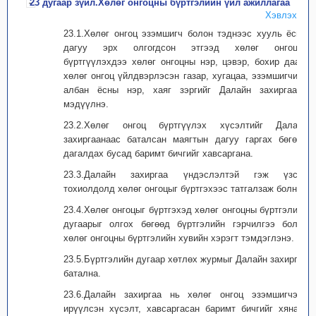
23 дугаар зүйл.Хөлөг онгоцны бүртгэлийн үйл ажиллагаа
Хэвлэх
23.1.Хөлөг онгоц эзэмшигч болон тэднээс хууль ёсны
дагуу эрх олгогдсон этгээд хөлөг онгоцоо
бүртгүүлэхдээ хөлөг онгоцны нэр, цэвэр, бохир даац,
хөлөг онгоц үйлдвэрлэсэн газар, хугацаа, эзэмшигчийн
албан ёсны нэр, хаяг зэргийг Далайн захиргаанд
мэдүүлнэ.
23.2.Хөлөг онгоц бүртгүүлэх хүсэлтийг Далайн
захиргаанаас баталсан маягтын дагуу гаргах бөгөөд
дагалдах бусад баримт бичгийг хавсаргана.
23.3.Далайн захиргаа үндэслэлтэй гэж үзсэн
тохиолдолд хөлөг онгоцыг бүртгэхээс татгалзаж болно.
23.4.Хөлөг онгоцыг бүртгэхэд хөлөг онгоцны бүртгэлийн
дугаарыг олгох бөгөөд бүртгэлийн гэрчилгээ болон
хөлөг онгоцны бүртгэлийн хувийн хэрэгт тэмдэглэнэ.
23.5.Бүртгэлийн дугаар хөтлөх журмыг Далайн захиргаа
батална.
23.6.Далайн захиргаа нь хөлөг онгоц эзэмшигчээс
ирүүлсэн хүсэлт, хавсаргасан баримт бичгийг хянаж,