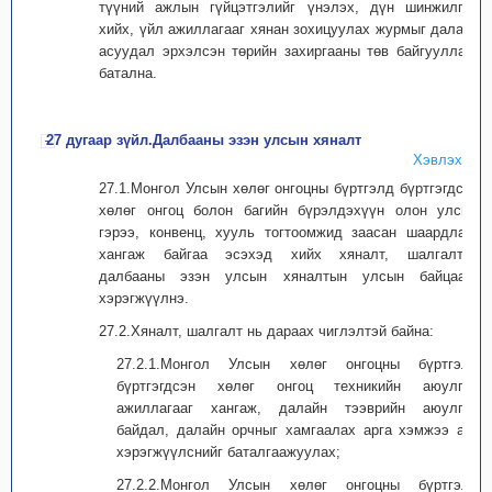
түүний ажлын гүйцэтгэлийг үнэлэх, дүн шинжилгээ
хийх, үйл ажиллагааг хянан зохицуулах журмыг далайн
асуудал эрхэлсэн төрийн захиргааны төв байгууллага
батална.
27 дугаар зүйл.Далбааны эзэн улсын хяналт
Хэвлэх
27.1.Монгол Улсын хөлөг онгоцны бүртгэлд бүртгэгдсэн
хөлөг онгоц болон багийн бүрэлдэхүүн олон улсын
гэрээ, конвенц, хууль тогтоомжид заасан шаардлага
хангаж байгаа эсэхэд хийх хяналт, шалгалтыг
далбааны эзэн улсын хяналтын улсын байцаагч
хэрэгжүүлнэ.
27.2.Хяналт, шалгалт нь дараах чиглэлтэй байна:
27.2.1.Монгол Улсын хөлөг онгоцны бүртгэлд
бүртгэгдсэн хөлөг онгоц техникийн аюулгүй
ажиллагааг хангаж, далайн тээврийн аюулгүй
байдал, далайн орчныг хамгаалах арга хэмжээ авч
хэрэгжүүлснийг баталгаажуулах;
27.2.2.Монгол Улсын хөлөг онгоцны бүртгэлд