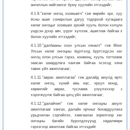
ангиллын нийгэмлэг буюу хуулийн этгээдийг;
4.1.9."хөлөг онгоц эзэмшигч" гэж өөрийн эрх, хууль
ёсны ашиг сонирхлын дагуу тодорхой хугацаагаар
хөлөг онгоцыг эзэмших эрхийг хууль болон хэлцлийн
үндсэн дээр авч, үүрэг хүлээж, ашиглаж байгаа хүн
болон хуулийн этгээдийг;
4.1.10."далбааны эзэн улсын хяналт" гэж Монгол
Улсын хөлөг онгоцны бүртгэлд бүртгэгдсэн хөлөг
онгоц олон улсын гэрээ, конвенц, хууль тогтоомжид
заасан шаардлага хангаж байгаа эсэхэд хяналт
тавих үйл ажиллагааг;
4.1.11."аврах ажиллагаа" гэж далайд аюулд өртсөн
хөлөг онгоц, хүний амь нас, эрүүл мэнд, эд
хөрөнгийг аврах, тусламж үзүүлэхээр авч
хэрэгжүүлж байгаа цогц үйл ажиллагааг;
4.1.12."далайчин" гэж хөлөг онгоцны аюулгүй
ажиллагааг хангах, далайн орчныг бохирдуулахаас
урьдчилан сэргийлэх, хамгаалах зорилгоор хөлөг
онгоцны багийн бүрэлдэхүүнд хөдөлмөрийн
гэрээгээр ажиллаж байгаа этгээдийг.