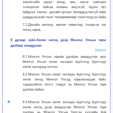
зорчигчийн эрүүл мэнд, амь насыг хамгаалах,
тээвэрлэж байгаа ачааны аюулгүй, бүрэн бүтэн
байдлыг хангах, далайн орчныг бохирдуулахгүй байхад
шаардлагатай тоног төхөөрөмжөөр тоноглогдсон байна.
7.2.Далайн аялалд зөвхөн хөвөлтөд тохирсон хөлөг
онгоц гарна.
8 дугаар зүйл.Хөлөг онгоц дээр Монгол Улсын төрийн
далбааг мандуулах
Хэвлэх
8.1.Монгол Улсын төрийн далбааг мандуулах эрхийг
Монгол Улсын хөлөг онгоцны бүртгэлд бүртгэгдсэн
хөлөг онгоцонд олгоно.
8.2.Монгол Улсын хөлөг онгоцны бүртгэлд бүртгэгдсэн
хөлөг онгоц Монгол Улсад харьяалагдаж байгааг
тодорхойлох бэлгэ тэмдэг нь Монгол Улсын төрийн
далбаа байна.
8.3.Монгол Улсын хөлөг онгоцны бүртгэлд бүртгэгдсэн
хөлөг онгоц дээр мандуулах Монгол Улсын төрийн
далбаа нь Монгол Улсын Үндсэн хуулийн Арван