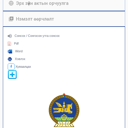
Эрх зүйн актын орчуулга
Нэмэлт өөрчлөлт
Сонсох / Сонгосон утга сонсох
Pdf
Word
Хэвлэх
Хуваалцах