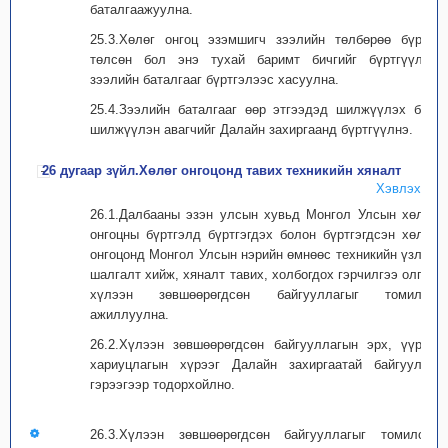
баталгаажуулна.
25.3.Хөлөг онгоц эзэмшигч зээлийн төлбөрөө бүрэн
төлсөн бол энэ тухай баримт бичгийг бүртгүүлж,
зээлийн баталгааг бүртгэлээс хасуулна.
25.4.Зээлийн баталгааг өөр этгээдэд шилжүүлэх бол
шилжүүлэн авагчийг Далайн захиргаанд бүртгүүлнэ.
26 дугаар зүйл.Хөлөг онгоцонд тавих техникийн хяналт
Хэвлэх
26.1.Далбааны эзэн улсын хувьд Монгол Улсын хөлөг
онгоцны бүртгэлд бүртгэгдэх болон бүртгэгдсэн хөлөг
онгоцонд Монгол Улсын нэрийн өмнөөс техникийн үзлэг,
шалгалт хийж, хяналт тавих, холбогдох гэрчилгээ олгох
хүлээн зөвшөөрөгдсөн байгууллагыг томилон
ажиллуулна.
26.2.Хүлээн зөвшөөрөгдсөн байгууллагын эрх, үүрэг,
хариуцлагын хүрээг Далайн захиргаатай байгуулах
гэрээгээр тодорхойлно.
26.3.Хүлээн зөвшөөрөгдсөн байгууллагыг томилох,