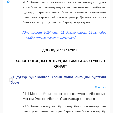
20.5.Хөлөг онгоц эзэмшигч нь хөлөг онгоцоо сураггүй
алга болсон тохиолдолд хөлөг онгоцны нэр, албан ёсны
дугаар, сураггүй алга болсон талаарх таамаглалын
шалтгаан зэргийг 24 цагийн дотор Далайн захиргаанд
бичгээр, эсхүл цахим хэлбэрээр мэдэгдэнэ.
/Энэ хэсэгт 2024 оны 01 дүгээр сарын 12-ны өдрийн
тухай хуулиар нэмэлт оруулсан./
ДӨРӨВДҮГЭЭР БҮЛЭГ
ХӨЛӨГ ОНГОЦНЫ БҮРТГЭЛ, ДАЛБААНЫ ЭЗЭН УЛСЫН
ХЯНАЛТ
21 дүгээр зүйл.Монгол Улсын хөлөг онгоцны бүртгэлийн
боомт
Хэвлэх
21.1.Монгол Улсын хөлөг онгоцны бүртгэлийн боомт нь
Монгол Улсын нийслэл Улаанбаатар хот байна.
21.2.Хөлөг онгоц нь бүртгэлд байх хугацаанд хөлөг
онгоц дээр хөлөг онгоцны бүртгэлийн боомтын нэр буюу