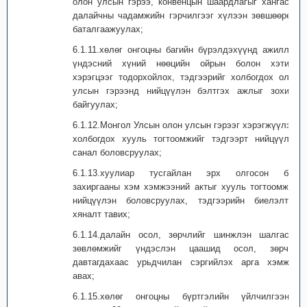
олон улсын гэрээ, конвенцын шаардлагыг хангасан
далайчны чадамжийн гэрчилгээг хүлээн зөвшөөрөх,
баталгаажуулах;
6.1.11.хөлөг онгоцны багийн бүрэлдэхүүнд ажиллах
үндэсний хүний нөөцийн ойрын болон хэтийн
хэрэгцээг тодорхойлох, тэдгээрийг холбогдох олон
улсын гэрээнд нийцүүлэн бэлтгэх ажлыг зохион
байгуулах;
6.1.12.Монгол Улсын олон улсын гэрээг хэрэгжүүлэх,
холбогдох хууль тогтоомжийг тэдгээрт нийцүүлэх
санал боловсруулах;
6.1.13.хуулиар тусгайлан эрх олгосон бол
захиргааны хэм хэмжээний актыг хууль тогтоомжид
нийцүүлэн боловсруулах, тэдгээрийн биелэлтэд
хяналт тавих;
6.1.14.далайн осол, зөрчлийг шинжлэн шалгасан
зөвлөмжийг үндэслэн цаашид осол, зөрчил
давтагдахаас урьдчилан сэргийлэх арга хэмжээ
авах;
6.1.15.хөлөг онгоцны бүртгэлийн үйлчилгээний