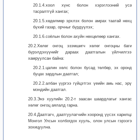
20.1.4.хоол хүнс болон хэрэглээний усаар
тасралтгүй хангах;
20.1.5.хөдөлмөр эрхлэх болон амрах таатай нөхцөл
бүхий газар, орчныг бүрдүүлэх;
20.1.6.соёлын болон ахуйн нөхцөлөөр хангах.
20.2.Хөлөг онгоц эзэмшигч хөлөг онгоцны багийн
бүрэлдэхүүнийг дараах даатгалын үйлчилгээнд
хамруулсан байна:
20.2.1.цалин хөлс болон бусад төлбөр, эх орондоо
буцах зардлын даатгал;
20.2.2.албан үүргээ гүйцэтгэх үеийн амь нас, эрүүл
мэндийн даатгал.
20.3.Энэ хуулийн 20.2-т заасан шаардлагыг хангасан
хөлөг онгоц аялалд гарна.
20.4.Даатгагч, даатгуулагчийн хооронд үүсэх харилцааг
Монгол Улсын холбогдох хууль, олон улсын гэрээгээр
зохицуулна.