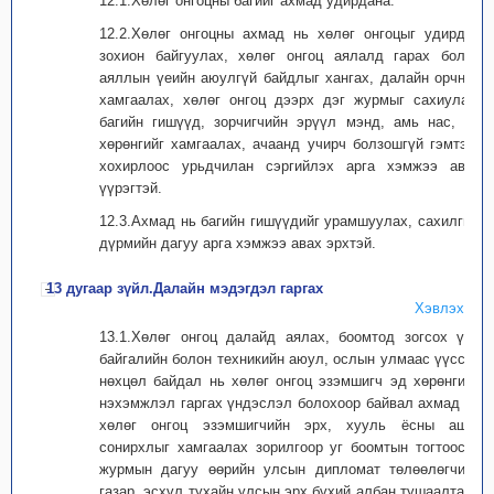
12.1.Хөлөг онгоцны багийг ахмад удирдана.
12.2.Хөлөг онгоцны ахмад нь хөлөг онгоцыг удирдан
зохион байгуулах, хөлөг онгоц аялалд гарах болон
аяллын үеийн аюулгүй байдлыг хангах, далайн орчныг
хамгаалах, хөлөг онгоц дээрх дэг журмыг сахиулах,
багийн гишүүд, зорчигчийн эрүүл мэнд, амь нас, эд
хөрөнгийг хамгаалах, ачаанд учирч болзошгүй гэмтэл,
хохирлоос урьдчилан сэргийлэх арга хэмжээ авах
үүрэгтэй.
12.3.Ахмад нь багийн гишүүдийг урамшуулах, сахилгын
дүрмийн дагуу арга хэмжээ авах эрхтэй.
13 дугаар зүйл.Далайн мэдэгдэл гаргах
Хэвлэх
13.1.Хөлөг онгоц далайд аялах, боомтод зогсох үед
байгалийн болон техникийн аюул, ослын улмаас үүссэн
нөхцөл байдал нь хөлөг онгоц эзэмшигч эд хөрөнгийн
нэхэмжлэл гаргах үндэслэл болохоор байвал ахмад нь
хөлөг онгоц эзэмшигчийн эрх, хууль ёсны ашиг
сонирхлыг хамгаалах зорилгоор уг боомтын тогтоосон
журмын дагуу өөрийн улсын дипломат төлөөлөгчийн
газар, эсхүл тухайн улсын эрх бүхий албан тушаалтанд