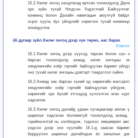
15.2.Хөлөг онгоц халдлагад өртсөн тохиолдолд Далайн
эрх зүйн тухай Нэгдсэн Үндэстний Байгууллагын
конвенц болон Далайн навигацын аюулгүй байдлын
эсрэг хууль бус үйлдлийг хориглох тухай конвенцоор
зохицуулна.
16 дугаар зүйл.Хөлөг онгоц дээр хүн төрөх, нас барах
Хэвлэх
16.1.Хөлөг онгоц дээр хүүхэд төрсөн болон хүн нас
барсан тохиолдолд ахмад хөлөг онгоцны эмч,
хөндлөнгийн хоёр гэрчийг байлцуулан баримт үйлдэж,
энэ тухай хөлөг онгоцны дэвтэрт тэмдэглэл хийнэ.
16.2.Ахмад нас барсан хүний эд хөрөнгийн жагсаалтыг
хөндлөнгийн хоёр гэрчийг байлцуулан үйлдэж, эд
хөрөнгийг эрх бүхий этгээдэд хүлээлгэн өгөх хүртэл
хадгална.
16.3.Хөлөг онгоц далайд удаан хугацаагаар аялах үед
шарилыг хадгалах боломжгүй тохиолдолд ахмад ар
гэрийнхэнтэй нь холбогдож, тэднээс зөвшөөрөл авсны
үндсэн дээр энэ хуулийн 16.1-д заасан баримтыг
бүрдүүлэн шарилыг далайчдын ёс заншлын дагуу