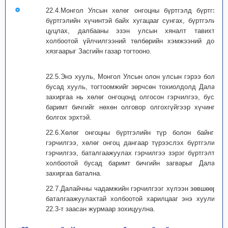
22.4.Монгол Улсын хөлөг онгоцны бүртгэлд бүртгэх,
бүртгэлийн хүчинтэй байх хугацааг сунгах, бүртгэлийг
цуцлах, далбааны эзэн улсын хяналт тавихтай
холбоотой үйлчилгээний төлбөрийн хэмжээний доод
хязгаарыг Засгийн газар тогтооно.
22.5.Энэ хууль, Монгол Улсын олон улсын гэрээ болон
бусад хууль, тогтоомжийг зөрчсөн тохиолдолд Далайн
захиргаа нь хөлөг онгоцонд олгосон гэрчилгээ, бусад
баримт бичгийг нөхөн олговор олгохгүйгээр хүчингүй
болгох эрхтэй.
22.6.Хөлөг онгоцны бүртгэлийн түр болон байнгын
гэрчилгээ, хөлөг онгоц дангаар түрээслэх бүртгэлийн
гэрчилгээ, баталгаажуулах гэрчилгээ зэрэг бүртгэлтэй
холбоотой бусад баримт бичгийн загварыг Далайн
захиргаа батална.
22.7.Далайчны чадамжийн гэрчилгээг хүлээн зөвшөөрч,
баталгаажуулахтай холбоотой харилцааг энэ хуулийн
22.3-т заасан журмаар зохицуулна.