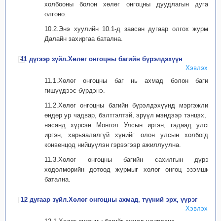
холбооны болон хөлөг онгоцны дуудлагын дугаар
олгоно.
10.2.Энэ хуулийн 10.1-д заасан дугаар олгох журмыг
Далайн захиргаа батална.
11 дүгээр зүйл.Хөлөг онгоцны багийн бүрэлдэхүүн
Хэвлэх
11.1.Хөлөг онгоцны баг нь ахмад болон багийн
гишүүдээс бүрдэнэ.
11.2.Хөлөг онгоцны багийн бүрэлдэхүүнд мэргэжлийн
өндөр ур чадвар, бэлтгэлтэй, эрүүл мэндээр тэнцэх, 18
насанд хүрсэн Монгол Улсын иргэн, гадаад улсын
иргэн, харьяалалгүй хүнийг олон улсын холбогдох
конвенцод нийцүүлэн гэрээгээр ажиллуулна.
11.3.Хөлөг онгоцны багийн сахилгын дүрэм,
хөдөлмөрийн дотоод журмыг хөлөг онгоц эзэмшигч
батална.
12 дугаар зүйл.Хөлөг онгоцны ахмад, түүний эрх, үүрэг
Хэвлэх