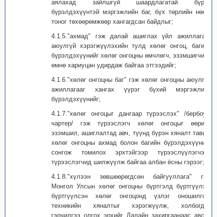
аялахад зайлшгүй шаардлагатай бүрэн
бүрэлдэхүүнтэй мэргэжлийн баг, бүх төрлийн нөөц,
тоног төхөөрөмжөөр хангагдсан байдлыг;
4.1.5."ахмад" гэж далай ашиглах үйл ажиллагааг
аюулгүй хэрэгжүүлэхийн тулд хөлөг онгоц, багийн
бүрэлдэхүүнийг хөлөг онгоцны өмчлөгч, эзэмшигчийн
өмнө хариуцан удирдаж байгаа этгээдийг;
4.1.6."хөлөг онгоцны баг" гэж хөлөг онгоцны аюулгүй
ажиллагааг хангах үүрэг бүхий мэргэжлийн
бүрэлдэхүүнийг;
4.1.7."хөлөг онгоцыг дангаар түрээслэх" /бербоут-
чартер/ гэж түрээслэгч хөлөг онгоцыг өөрийн
эзэмшил, ашиглалтад авч, түүнд бүрэн хяналт тавих,
хөлөг онгоцны ахмад болон багийн бүрэлдэхүүнийг
сонгож томилох эрхтэйгээр түрээслүүлэгчээс
түрээслэгчид шилжүүлж байгаа албан ёсны гэрээг;
4.1.8."хүлээн зөвшөөрөгдсөн байгууллага" гэж
Монгол Улсын хөлөг онгоцны бүртгэлд бүртгүүлэх,
бүртгүүлсэн хөлөг онгоцонд үзлэг оношилгоо,
техникийн хяналтыг хэрэгжүүлж, холбогдох
гэрчилгээ олгох эрхийг Далайн захиргаанаас авсан