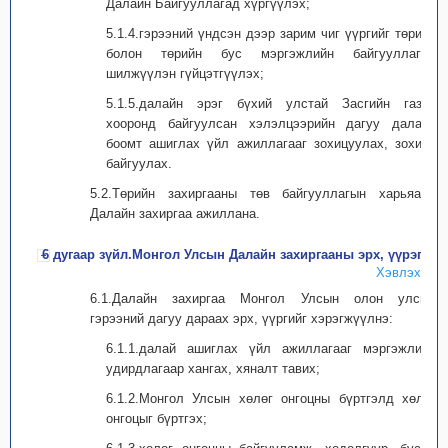
Далайн Байгууллагад хүргүүлэх;
5.1.4.гэрээний үндсэн дээр зарим чиг үүргийг төрийн
болон төрийн бус мэргэжлийн байгууллагад
шилжүүлэн гүйцэтгүүлэх;
5.1.5.далайн эрэг бүхий улстай Засгийн газар
хооронд байгуулсан хэлэлцээрийн дагуу далайн
боомт ашиглах үйл ажиллагааг зохицуулах, зохион
байгуулах.
5.2.Төрийн захиргааны төв байгууллагын харьяанд
Далайн захиргаа ажиллана.
6 дугаар зүйл.Монгол Улсын Далайн захиргааны эрх, үүрэг
Хэвлэх
6.1.Далайн захиргаа Монгол Улсын олон улсын
гэрээний дагуу дараах эрх, үүргийг хэрэгжүүлнэ:
6.1.1.далай ашиглах үйл ажиллагааг мэргэжлийн
удирдлагаар хангах, хяналт тавих;
6.1.2.Монгол Улсын хөлөг онгоцны бүртгэлд хөлөг
онгоцыг бүртгэх;