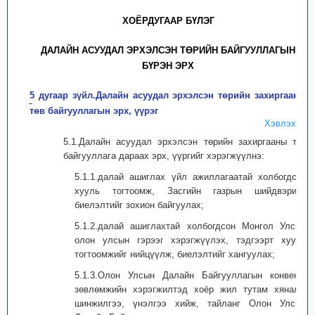
ХОЁРДУГААР БҮЛЭГ
ДАЛАЙН АСУУДАЛ ЭРХЭЛСЭН ТӨРИЙН БАЙГУУЛЛАГЫН
БҮРЭН ЭРХ
5 дугаар зүйл.Далайн асуудал эрхэлсэн төрийн захиргааны
төв байгууллагын эрх, үүрэг
Хэвлэх
5.1.Далайн асуудал эрхэлсэн төрийн захиргааны төв
байгууллага дараах эрх, үүргийг хэрэгжүүлнэ:
5.1.1.далай ашиглах үйл ажиллагаатай холбогдсон
хууль тогтоомж, Засгийн газрын шийдвэрийн
биелэлтийг зохион байгуулах;
5.1.2.далай ашиглахтай холбогдсон Монгол Улсын
олон улсын гэрээг хэрэгжүүлэх, тэдгээрт хууль
тогтоомжийг нийцүүлж, биелэлтийг хангуулах;
5.1.3.Олон Улсын Далайн Байгууллагын конвенц,
зөвлөмжийн хэрэгжилтэд хоёр жил тутам хяналт-
шинжилгээ, үнэлгээ хийж, тайланг Олон Улсын