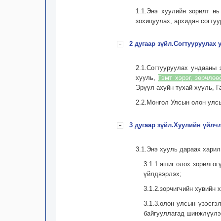
1.1.Энэ хуулийн зорилт нь
зохицуулах, архидан согтуу
2 дугаар зүйл.Согтууруулах 
2.1.Согтууруулах ундааны 
хууль,
Гэмт хэрэг, зөрчлөө
Эрүүл ахуйн тухай хууль, Г
2.2.Монгол Улсын олон улсы
3 дугаар зүйл.Хуулийн үйлч
3.1.Энэ хууль дараах харил
3.1.1.ашиг олох зорилго
үйлдвэрлэх;
3.1.2.зорчигчийн хувийн 
3.1.3.олон улсын үзэсгэ
байгууллагад шинжлүүлэх