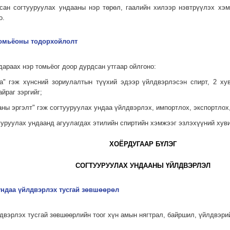
аасан согтууруулах ундааны нэр төрөл, гаалийн хилээр нэвтрүүлэх хэ
о.
 томьёоны тодорхойлолт
дараах нэр томьёог доор дурдсан утгаар ойлгоно:
даа" гэж хүнсний зориулалтын түүхий эдээр үйлдвэрлэсэн спирт, 2 х
айраг зэргийг;
аны эргэлт" гэж согтууруулах ундаа үйлдвэрлэх, импортлох, экспортлох
тууруулах ундаанд агуулагдах этилийн спиртийн хэмжээг эзлэхүүний хув
ХОЁРДУГААР БҮЛЭГ
СОГТУУРУУЛАХ УНДААНЫ ҮЙЛДВЭРЛЭЛ
 ундаа үйлдвэрлэх тусгай зөвшөөрөл
двэрлэх тусгай зөвшөөрлийн тоог хүн амын нягтрал, байршил, үйлдвэрий