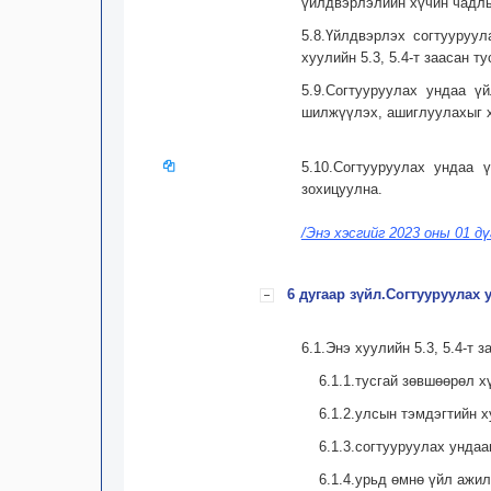
үйлдвэрлэлийн хүчин чадлы
5.8.Үйлдвэрлэх согтууруу
хуулийн 5.3, 5.4-т заасан 
5.9.Согтууруулах ундаа ү
шилжүүлэх, ашиглуулахыг х
5.10.Согтууруулах ундаа 
зохицуулна.
/Энэ хэсгийг 2023 оны 01 д
6 дугаар зүйл.Согтууруулах
6.1.Энэ хуулийн 5.3, 5.4-т 
6.1.1.тусгай зөвшөөрөл х
6.1.2.улсын тэмдэгтийн 
6.1.3.согтууруулах унда
6.1.4.урьд өмнө үйл ажи