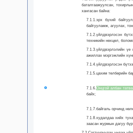
баталгаажуулсан, тохирлы
хангасан байна:
7.1.1.эрх бүхий байгуу
байгууламж, агуулах, тон
7.1.2.үйлдвэрлэсэн бүт
техникийн нөхцөл, болом
7.1.3.үйлдвэрлэлийн үе
ажиллах мэргэжлийн хүни
7.1.4.үйлдвэрлэсэн бүтэ
7.1.5.цахим төлбөрийн б
7.1.6.
Онцгой албан татва
байх;
7.1.7.байгаль орчинд нө
7.1.8.худалдаа хийх тух
заасан журмын дагуу бүр
7.2.Согтууруулах ундаа үй