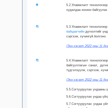
5.2.Уламжлалт технологиор
худалдаа зохион байгуулах
5.3.Уламжлалт технологиор
байцаагчийн
дүгнэлтийг үнд
сэргээж, хүчингүй болгоно.
/Энэ хэсэгт 2022 оны 11 дү
5.4.Уламжлалт технологио
байгууллагын санал, дүгн
түдгэлзүүлж, сэргээж, хүчи
/Энэ хэсэгт 2022 оны 11 дү
5.5.Согтууруулах ундааны 
5.6.Согтууруулах ундаа үйл
5.7.Согтууруулах ундаа үй