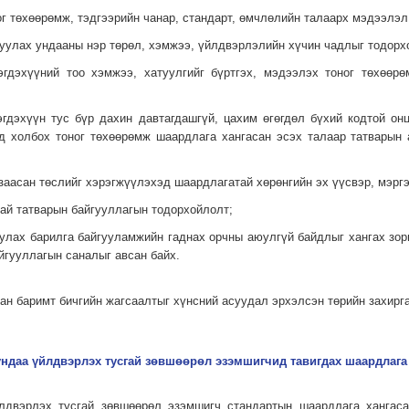
ог төхөөрөмж, тэдгээрийн чанар, стандарт, өмчлөлийн талаарх мэдээлэл
руулах ундааны нэр төрөл, хэмжээ, үйлдвэрлэлийн хүчин чадлыг тодорх
ээгдэхүүний тоо хэмжээ, хатуулгийг бүртгэх, мэдээлэх тоног төхөөр
эгдэхүүн тус бүр дахин давтагдашгүй, цахим өгөгдөл бүхий кодтой он
д холбох тоног төхөөрөмж шаардлага хангасан эсэх талаар татварын 
-т заасан төслийг хэрэгжүүлэхэд шаардлагатай хөрөнгийн эх үүсвэр, мэр
хай татварын байгууллагын тодорхойлолт;
уулах барилга байгууламжийн гаднах орчны аюулгүй байдлыг хангах зор
айгууллагын саналыг авсан байх.
асан баримт бичгийн жагсаалтыг хүнсний асуудал эрхэлсэн төрийн захирг
 ундаа үйлдвэрлэх тусгай зөвшөөрөл эзэмшигчид тавигдах шаардлага
йлдвэрлэх тусгай зөвшөөрөл эзэмшигч стандартын шаардлага хангаса