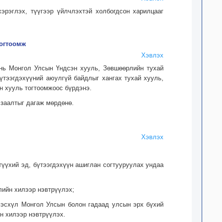
хэрэглэх, түүгээр үйлчлэхтэй холбогдсон харилцааг
тогтоомж
Хэвлэх
 нь Монгол Улсын Үндсэн хууль, Зөвшөөрлийн тухай
үтээгдэхүүний аюулгүй байдлыг хангах тухай хууль,
ан хууль тогтоомжоос бүрдэнэ.
 заалтыг дагаж мөрдөнө.
Хэвлэх
 түүхий эд, бүтээгдэхүүн ашиглан согтууруулах ундаа
алийн хилээр нэвтрүүлэх;
, эсхүл Монгол Улсын болон гадаад улсын эрх бүхий
н хилээр нэвтрүүлэх.