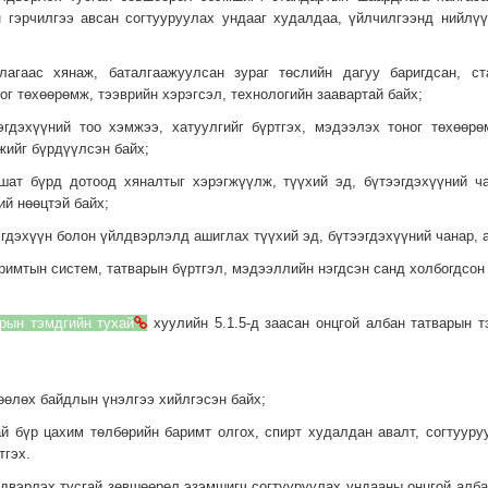
н гэрчилгээ авсан согтууруулах ундааг худалдаа, үйлчилгээнд нийлү
ллагаас хянаж, баталгаажуулсан зураг төслийн дагуу баригдсан, ст
ог төхөөрөмж, тээврийн хэрэгсэл, технологийн заавартай байх;
ээгдэхүүний тоо хэмжээ, хатуулгийг бүртгэх, мэдээлэх тоног төхөөр
жийг бүрдүүлсэн байх;
 шат бүрд дотоод хяналтыг хэрэгжүүлж, түүхий эд, бүтээгдэхүүний ч
й нөөцтэй байх;
эгдэхүүн болон үйлдвэрлэлд ашиглах түүхий эд, бүтээгдэхүүний чанар, 
аримтын систем, татварын бүртгэл, мэдээллийн нэгдсэн санд холбогдсон 
рын тэмдгийн тухай
хуулийн 5.1.5-д заасан онцгой албан татварын т
лөөлөх байдлын үнэлгээ хийлгэсэн байх;
ай бүр цахим төлбөрийн баримт олгох, спирт худалдан авалт, согтуур
тгэх.
лдвэрлэх тусгай зөвшөөрөл эзэмшигч согтууруулах ундааны онцгой алба