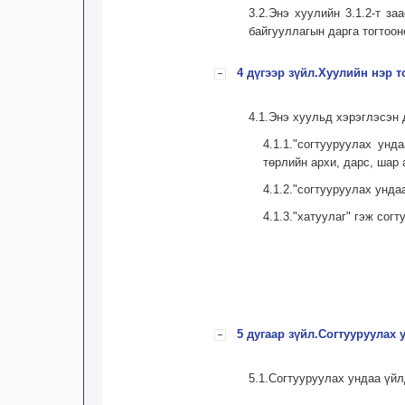
3.2.Энэ хуулийн 3.1.2-т з
байгууллагын дарга тогтоон
4 дүгээр зүйл.Хуулийн нэр
4.1.Энэ хуульд хэрэглэсэн 
4.1.1."согтууруулах ун
төрлийн архи, дарс, шар 
4.1.2."согтууруулах унда
4.1.3."хатуулаг" гэж сог
5 дугаар зүйл.Согтууруулах
5.1.Согтууруулах ундаа үйл