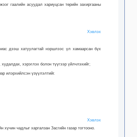
мжээг гаалийн асуудал хариуцсан төрийн захиргааны
Хэвлэх
увиас дээш хатуулагтай нэршлээс үл хамаарсан бүх
, худалдах, хэрэглэх болон түүгээр үйлчлэхийг;
иар илэрхийлсэн үзүүлэлтийг.
Хэвлэх
н хүчин чадлыг харгалзан Засгийн газар тогтооно.