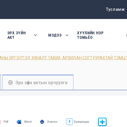
Тусламж
ЭРХ ЗҮЙН
ХУУЛИЙН НЭР
МЭДЭЭ
АКТ
ТОМЬЁО
АНЫ ЭРГЭЛТЭД ХЯНАЛТ ТАВИХ, АРХИДАН СОГТУУРАХТАЙ ТЭМЦ
Эрх зүйн актын орчуулга
Pdf
Word
Хэвлэх
Хуваалцах