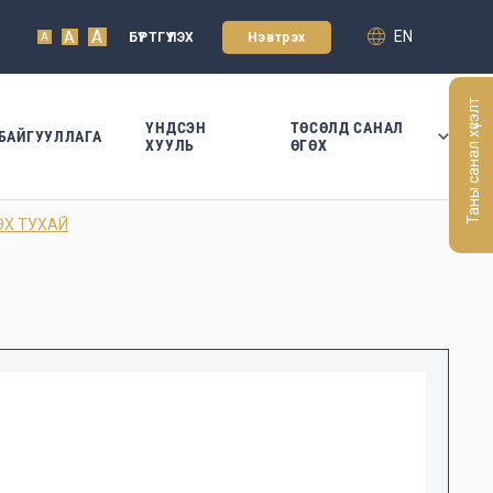
A
EN
A
БҮРТГҮҮЛЭХ
Нэвтрэх
A
Таны санал хүсэлт
ҮНДСЭН
ТӨСӨЛД САНАЛ
БАЙГУУЛЛАГА
ХУУЛЬ
ӨГӨХ
ЭХ ТУХАЙ