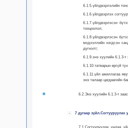
6.1.5.үйлдвэрлэлийн тон
6.1.6.үйлдвэрлэх согтуу
6.1.7.үйлдвэрлэсэн бүт
тооцоолол;
6.1.8.үйлдвэрлэсэн бүтэ
мэдээллийн нэгдсэн сан
дүгнэлт;
6.1.9.энэ хуулийн 6.1.3
6.1.10.татварын өргүй ту
6.1.11.үйл ажиллагаа яв
энэ талаар цагдаагийн б
6.2.Энэ хуулийн 6.1.3-т за
7 дугаар зүйл.Согтууруулах
7.1.Согтууруулах ундаа ү