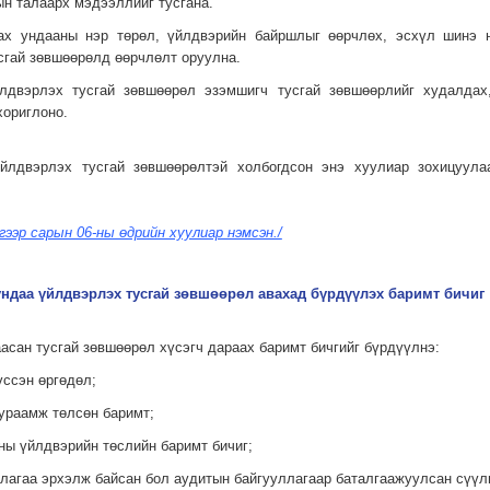
н талаарх мэдээллийг тусгана.
лах ундааны нэр төрөл, үйлдвэрийн байршлыг өөрчлөх, эсхүл шинэ 
тусгай зөвшөөрөлд өөрчлөлт оруулна.
йлдвэрлэх тусгай зөвшөөрөл эзэмшигч тусгай зөвшөөрлийг худалдах,
ориглоно.
үйлдвэрлэх тусгай зөвшөөрөлтэй холбогдсон энэ хуулиар зохицуул
үгээр сарын 06-ны өдрийн хуулиар нэмсэн./
 ундаа үйлдвэрлэх тусгай зөвшөөрөл авахад бүрдүүлэх баримт бичиг
заасан тусгай зөвшөөрөл хүсэгч дараах баримт бичгийг бүрдүүлнэ:
үссэн өргөдөл;
хураамж төлсөн баримт;
аны үйлдвэрийн төслийн баримт бичиг;
ллагаа эрхэлж байсан бол аудитын байгууллагаар баталгаажуулсан сүүл