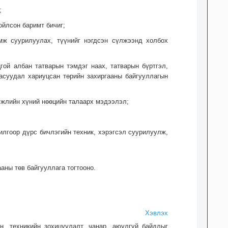
;
ойлсон баримт бичиг;
өмж суурилуулах, түүнийг нэгдсэн сүлжээнд холбох
цгой албан татварын тэмдэг наах, татварын бүртгэл,
асуудал хариуцсан төрийн захиргааны байгууллагын
гэжлийн хүний нөөцийн талаарх мэдээлэл;
илгоор дүрс бичлэгийн техник, хэрэгсэл суурилуулж,
ааны төв байгууллага тогтооно.
Хэвлэх
н, техникийн зохицуулалт, чанар, аюулгүй байдлыг