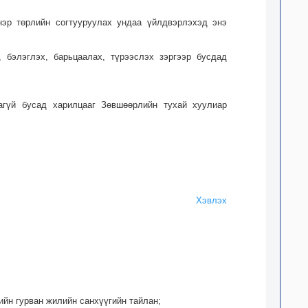
нэр төрлийн согтууруулах ундаа үйлдвэрлэхэд энэ
 бэлэглэх, барьцаалах, түрээслэх зэргээр бусдад
аагүй бусад харилцааг Зөвшөөрлийн тухай хуулиар
Хэвлэх
ийн гурван жилийн санхүүгийн тайлан;