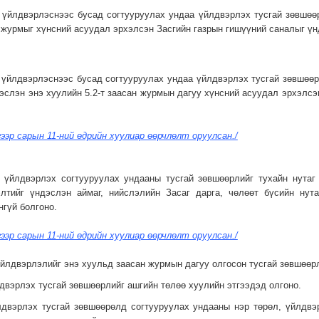
 үйлдвэрлэснээс бусад согтууруулах ундаа үйлдвэрлэх тусгай зөвшөө
 журмыг хүнсний асуудал эрхэлсэн Засгийн газрын гишүүний саналыг үнд
 үйлдвэрлэснээс бусад согтууруулах ундаа үйлдвэрлэх тусгай зөвшөө
эслэн энэ хуулийн 5.2-т заасан журмын дагуу хүнсний асуудал эрхэлсэн
гээр сарын 11-ний өдрийн хуулиар өөрчлөлт оруулсан./
р үйлдвэрлэх согтууруулах ундааны тусгай зөвшөөрлийг тухайн нута
элтийг үндэслэн аймаг, нийслэлийн Засаг дарга, чөлөөт бүсийн нута
нгүй болгоно.
гээр сарын 11-ний өдрийн хуулиар өөрчлөлт оруулсан./
үйлдвэрлэлийг энэ хуульд заасан журмын дагуу олгосон тусгай зөвшөөр
двэрлэх тусгай зөвшөөрлийг ашгийн төлөө хуулийн этгээдэд олгоно.
лдвэрлэх тусгай зөвшөөрөлд согтууруулах ундааны нэр төрөл, үйлдвэ