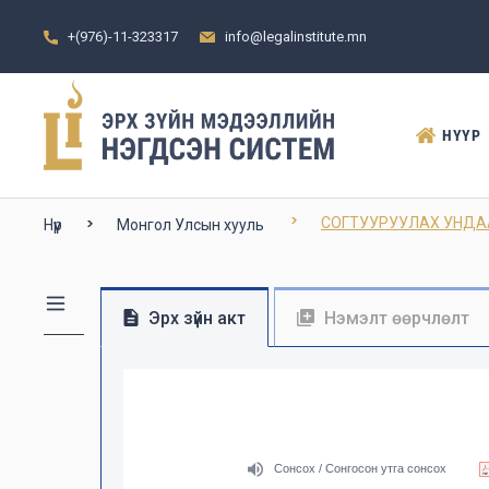
+(976)-11-323317
info@legalinstitute.mn
НҮҮР
СОГТУУРУУЛАХ УНДА
Нүүр
Монгол Улсын хууль
Эрх зүйн акт
Нэмэлт өөрчлөлт
Сонсох / Сонгосон утга сонсох