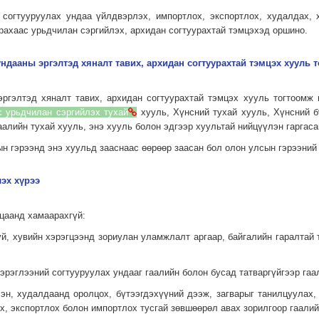
 согтууруулах ундаа үйлдвэрлэх, импортлох, экспортлох, худалдах, 
рахаас урьдчилан сэргийлэх, архидан согтуурахтай тэмцэхэд оршино.
ундааны эргэлтэд хяналт тавих, архидан согтуурахтай тэмцэх хууль 
эргэлтэд хяналт тавих, архидан согтуурахтай тэмцэх хууль тогтоомж
с урьдчилан сэргийлэх тухай
хууль, Хүнсний тухай хууль, Хүнсний б
аалийн тухай хууль, энэ хууль болон эдгээр хуультай нийцүүлэн гаргас
н гэрээнд энэ хуульд зааснаас өөрөөр заасан бол олон улсын гэрээний
лэх хүрээ
цаанд хамаарахгүй:
гүй, хувийн хэрэгцээнд зориулан уламжлалт аргаар, байгалийн гаралтай
хэрэглээний согтууруулах ундааг гаалийн болон бусад татваргүйгээр га
лэн, худалдаанд оролцох, бүтээгдэхүүний дээж, загварыг танилцуулах
, экспортлох болон импортлох тусгай зөвшөөрөл авах зорилгоор гаалий