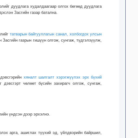
рлийг дуудлага худалдаагаар олгох бөгөөд дуудлага
эслэн Засгийн газар батална.
рлийг
татварын байгууллагын санал, холбогдох улсын
 Засгийн газрын гишүүн олгож, сунгаж, түдгэлзүүлж,
г дэвсгэрийн
хяналт шалгалт хэрэгжүүлэх эрх бүхий
г дэвсгэрт чөлөөт бүсийн захирагч олгож, сунгаж,
лийн үндсэн дээр эрхэлнэ.
рлэх арга, ашиглах түүхий эд, үйлдвэрийн байршил,