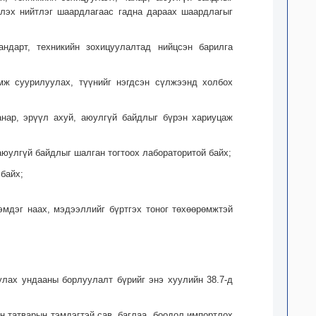
үлэх нийтлэг шаардлагаас гадна дараах шаардлагыг
андарт, техникийн зохицуулалтад нийцсэн барилга
өмж суурилуулах, түүнийг нэгдсэн сүлжээнд холбох
анар, эрүүл ахуй, аюулгүй байдлыг бүрэн хариуцаж
аюулгүй байдлыг шалган тогтоох лабораторитой байх;
байх;
эмдэг наах, мэдээллийг бүртгэх тоног төхөөрөмжтэй
уулах ундааны борлуулалт бүрийг энэ хуулийн 38.7-д
н татварын тэмдэгтэй сав, баглаа, боодол импортлох