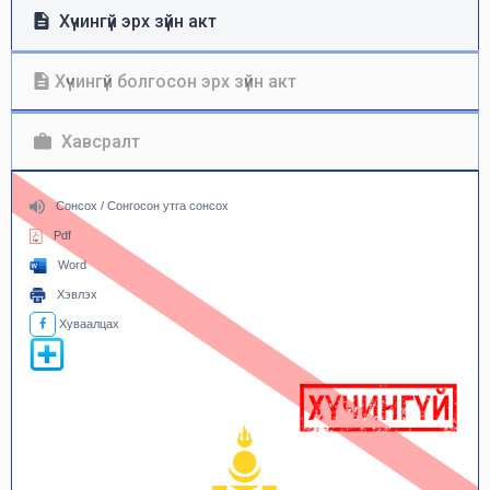
Хүчингүй эрх зүйн акт
Хүчингүй болгосон эрх зүйн акт
Хавсралт
Сонсох / Сонгосон утга сонсох
Pdf
Word
Хэвлэх
Хуваалцах