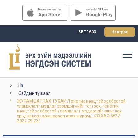
БҮРТГҮҮЛЭХ
Нэвтрэх
Нүүр
Сайдын тушаал
ЖУРАМ БАТЛАХ ТУХАЙ /Генетик нөөцтэй холбоотой 
уламжлалт мэдлэг эзэмшигчийг тогтоох, генетик 
нөөцтэй холбоотой уламжлалт мэдлэгийг ашиглах 
урьдчилсан зөвшөөрөл авах журам/, /ЗХХАЭ №27 
2022.09.23/