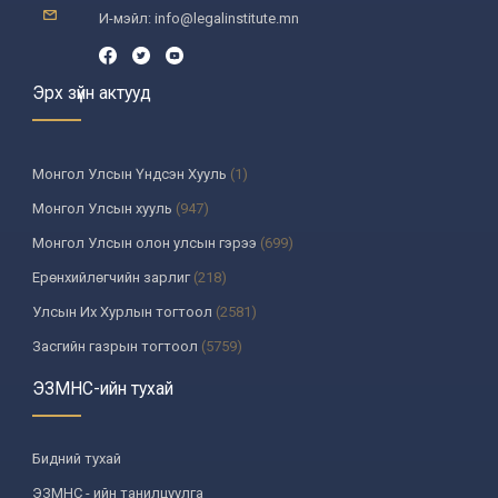
И-мэйл: info@legalinstitute.mn
Эрх зүйн актууд
Монгол Улсын Үндсэн Хууль
(1)
Монгол Улсын хууль
(947)
Монгол Улсын олон улсын гэрээ
(699)
Ерөнхийлөгчийн зарлиг
(218)
Улсын Их Хурлын тогтоол
(2581)
Засгийн газрын тогтоол
(5759)
Үндсэн хуулийн цэцийн шийдвэр
(335)
ЭЗМНС-ийн тухай
Улсын дээд шүүхийн тогтоол
(259)
УИХ-аас томилогддог байгууллагын дарга, түүнтэй адилтгах албан
Бидний тухай
тушаалтны шийдвэр
(130)
ЭЗМНС - ийн танилцуулга