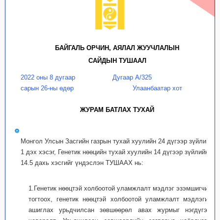
БАЙГАЛЬ ОРЧИН, АЯЛАЛ ЖУУЧЛАЛЫН
САЙДЫН ТУШААЛ
2022 оны 8 дугаар
Дугаар А/325
сарын 26-ны өдөр
Улаанбаатар хот
ЖУРАМ БАТЛАХ ТУХАЙ
Монгол Улсын Засгийн газрын тухай хуулийн 24 дүгээр зүйлийн
1 дэх хэсэг, Генетик нөөцийн тухай хуулийн 14 дүгээр зүйлийн
14.5 дахь хэсгийг үндэслэн ТУШААХ нь:
1.Генетик нөөцтэй холбоотой уламжлалт мэдлэг эзэмшигчийг
тогтоох, генетик нөөцтэй холбоотой уламжлалт мэдлэгийг
ашиглах урьдчилсан зөвшөөрөл авах журмыг нэгдүгээр