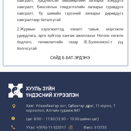
хавсралт, Урьдчилсан зөвшөөрлийн загварыг хоёрдугаар
хавсралт, Биосоёлын тэмдэглэлийн загварыг гуравдугаар
хавсралт, Үр шимийн гэрээний загварыг дөрөвдүгээр
хавсралтаар баталсугай.
2.Журмын хэрэгжилтэд хяналт тавьж, мэргэжлийн
удирдлага, арга зүйгээр хангаж ажиллахыг Ногоон хөгжлийн
бодлого, төлөвлөлтийн газар /Б.Буяннэмэх/-т үүрэг
болгосугай.
САЙД Б.БАТ-ЭРДЭНЭ
Хаяг: Улаанбаатар хот, Сүхбаатар дүүрэг, 11 хороо, 7
хороолол, Алтайн гудамж 841
Цаг: 8:30 – 17:30 (12:30 – 13:30 цайны цаг)
Утас: +(976)-11-323317
Факс: 315735