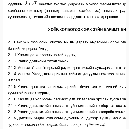
1
[1]
хуулийн 5
.1.2
заалтыг тус тус үндэслэн Монгол Улсын нутаг дэв
холбооны системд (цаашид сансрын холбоо гэх) ашиглах ради
хуваарилалт, техникийн нөхцөл шаардлагыг тогтооход оршино.
ХОЁР.ХОЛБОГДОХ ЭРХ ЗҮЙН БАРИМТ БИЧ
2.1.Сансрын холбооны систем нь нь дараах үндэсний болон олон
бичгийг мөрдөнө. Үүнд:
2.1.1.
Харилцаа холбооны тухай хууль,
2.1.2.
Радио долгионы тухай хууль,
2.1.3.
Монгол Улсын Үндэсний радио давтамжийн хуваарилалтын хүс
2.1.4.
Монгол Улсад нам орбитын хиймэл дагуулын сүлжээ ашигла
чиглэл
,
2.1.5.
Радио давтамж ашиглах эрхийн бичиг олгох, түүний хугац
хүчингүй болгох журам,
2.1.6.
Харилцаа холбооны салбарт үйл ажиллагаа эрхлэх тусгай зө
2.1.7.
Радио давтамжийн ашиглалт, үйлчилгээний төлбөр тогтоох жу
2.1.8.
Радио давтамжийн ашиглалт, үйлчилгээний төлбөрийн хэмжээ
2.1.9.
Дэлхийн радио холбооны дүрмийн 21 дүгээр зүйл
(Радио да
зурваст ашиглагдах газрын болон сансрын үйлчилгээ),