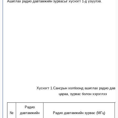
Ашиглах радио давтамжийн зурвасыг хүснэгт 1-д үзүүлэв.
Хүснэгт 1.Сансрын
холбоонд ашиглах радио давт
цараа, зурвас болон хэрэглээ
Радио
№
давтамжийн
Радио давтамжийн зурвас (МГц)