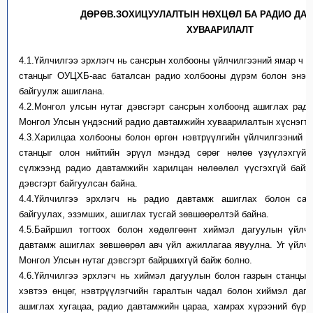
ДӨРӨВ.ЗОХИЦУУЛАЛТЫН НӨХЦӨЛ БА РАДИО ДА
ХУВААРИЛАЛТ
4.1.
Үйлчилгээ эрхлэгч нь сансрын холбооны үйлчилгээний ямар ч а
станцыг ОУЦХБ-аас баталсан радио холбооны дүрэм болон энэхү
байгуулж ашиглана.
4.2.
Монгол улсын нутаг дэвсгэрт сансрын холбоонд ашиглах ради
Монгол Улсын үндэсний радио давтамжийн хуваарилалтын хүснэгтт
4.3.
Харилцаа холбооны болон өргөн нэвтрүүлгийн үйлчилгээний с
станцыг олон нийтийн эрүүл мэндэд сөрөг нөлөө үзүүлэхгүй,
сүлжээнд радио давтамжийн харилцан нөлөөлөл үүсгэхгүй байх
дэвсгэрт байгуулсан байна.
4.4.
Үйлчилгээ эрхлэгч нь радио давтамж ашиглах болон са
байгуулах, эзэмших, ашиглах тусгай зөвшөөрөлтэй байна.
4.5.
Байршил тогтоох болон хөдөлгөөнт хиймэл дагуулын үйлчи
давтамж ашиглах зөвшөөрөл авч үйл ажиллагаа явуулна. Уг үйлчи
Монгол Улсын нутаг дэвсгэрт байршихгүй байж болно.
4.6.
Үйлчилгээ эрхлэгч нь хиймэл дагуулын болон газрын станцын
хэвтээ өнцөг, нэвтрүүлэгчийн гаралтын чадал болон хиймэл дагу
ашиглах хугацаа, радио давтамжийн цараа, хамрах хүрээний бүрх