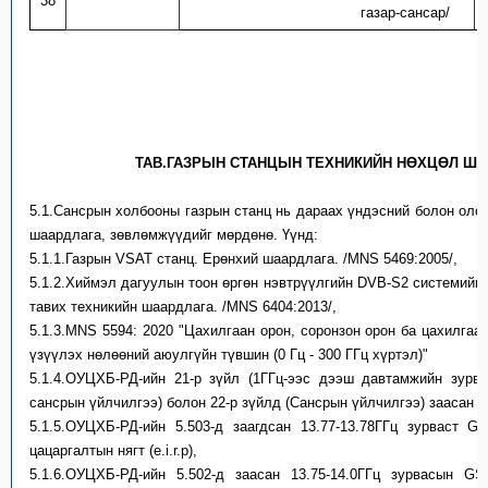
38
газар-сансар/
ТАВ.ГАЗРЫН СТАНЦЫН ТЕХНИКИЙН НӨХЦӨЛ ША
5.1.Сансрын холбооны газрын станц нь дараах үндэсний болон оло
шаардлага, зөвлөмжүүдийг мөрдөнө. Үүнд:
5.1.1.Газрын VSAT станц. Ерөнхий шаардлага. /MNS 5469:2005/,
5.1.2.Хиймэл дагуулын тоон өргөн нэвтрүүлгийн DVB-S2 системийн
тавих техникийн шаардлага. /MNS 6404:2013/,
5.1.3.MNS 5594: 2020 "Цахилгаан орон, соронзон орон ба цахилгаа
үзүүлэх нөлөөний аюулгүйн түвшин (0 Гц - 300 ГГц хүртэл)"
5.1.4.ОУЦХБ-РД-ийн 21-р зүйл (1ГГц-ээс дээш давтамжийн зурва
сансрын үйлчилгээ) болон 22-р зүйлд (Сансрын үйлчилгээ) заасан х
5.1.5.ОУЦХБ-РД-ийн 5.503-д заагдсан 13.77-13.78ГГц зурваст 
цацаргалтын нягт (e.i.r.p),
5.1.6.ОУЦХБ-РД-ийн 5.502-д заасан 13.75-14.0ГГц зурвасын 