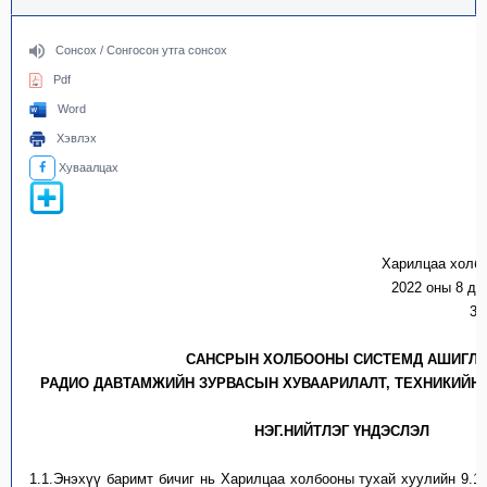
Сонсох / Сонгосон утга сонсох
Pdf
Word
Хэвлэх
Хуваалцах
Харилцаа холб
2022 оны 8 ду
37
САНСРЫН ХОЛБООНЫ СИСТЕМД АШИГЛ
РАДИО ДАВТАМЖИЙН ЗУРВАСЫН ХУВААРИЛАЛТ, ТЕХНИКИЙН
НЭГ.НИЙТЛЭГ ҮНДЭСЛЭЛ
1.1.
Энэхүү баримт бичиг нь Харилцаа холбооны тухай хуулийн 9.1.