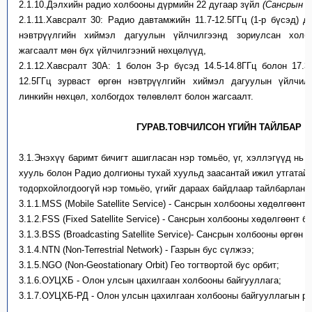
2.1.10.
Дэлхийн радио холбооны дүрмийн 22 дугаар зүйл
(Сансрын ү
2.1.11.
Хавсралт 30: Радио давтамжийн 11.7-12.5ГГц (1-р бүсэд) д
нэвтрүүлгийн хиймэл дагуулын үйлчилгээнд зориулсан холб
жагсаалт мөн бүх үйлчилгээний нөхцөлүүд,
2.1.12.
Хавсралт 30А: 1 болон 3-р бүсэд 14.5-14.8ГГц болон 17.3-
12.5ГГц зурваст өргөн нэвтрүүлгийн хиймэл дагуулын үйлчил
линкийн нөхцөл, холбогдох төлөвлөлт болон жагсаалт.
ГУРАВ.ТОВЧИЛСОН ҮГИЙН ТАЙЛБАР
3.1.
Энэхүү баримт бичигт ашигласан нэр томьёо, үг, хэллэгүүд нь
хууль болон Радио долгионы тухай хуульд заасантай ижил утгатай
тодорхойлогдоогүй нэр томьёо, үгийг дараах байдлаар тайлбарлана.
3.1.1.
MSS (Mobile Satellite Service) - Сансрын холбооны хөдөлгөөнт 
3.1.2.
FSS (Fixed Satellite Service) - Сансрын холбооны хөдөлгөөнт б
3.1.3.
BSS (Broadcasting Satellite Service)- Сансрын холбооны өргөн 
3.1.4.
NTN (Non-Terrestrial Network) - Газрын бус сүлжээ;
3.1.5.
NGO (Non-Geostationary Orbit) Гео тогтвортой бус орбит;
3.1.6.
ОУЦХБ - Олон улсын цахилгаан холбооны байгууллага;
3.1.7.
ОУЦХБ-РД - Олон улсын цахилгаан холбооны байгууллагын ра