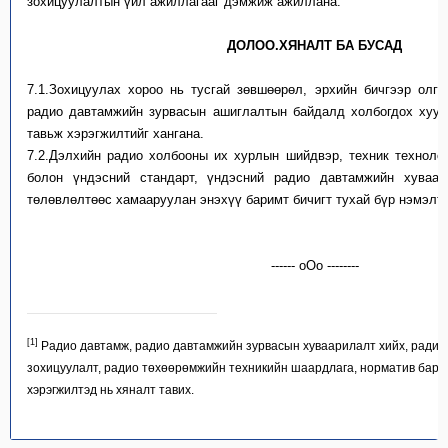
зохицуулалтын үйл ажиллагааг дэмжиж ажиллана.
ДОЛОО.ХЯНАЛТ БА БУСАД
7.1.Зохицуулах хороо нь тусгай зөвшөөрөл, эрхийн бичгээр олг
радио давтамжийн зурвасын ашиглалтын байдалд холбогдох хуул
тавьж хэрэгжилтийг хангана.
7.2.Дэлхийн радио холбооны их хурлын шийдвэр, техник техноло
болон үндэсний стандарт, үндэсний радио давтамжийн хуваар
төлөвлөлтөөс хамааруулан энэхүү баримт бичигт тухай бүр нэмэлт,
------ oOo --------
[1]
Радио давтамж, радио давтамжийн зурвасын хуваарилалт хийх, ради
зохицуулалт, радио төхөөрөмжийн техникийн шаардлага, норматив барим
хэрэгжилтэд нь хяналт тавих
.