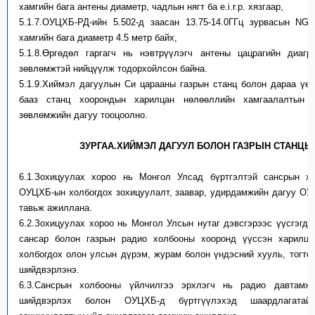
хамгийн бага антены диаметр, чадлын нягт ба e.i.r.p. хязгаар,
5.1.7.ОУЦХБ-РД-ийн 5.502-д заасан 13.75-14.0ГГц зурвасын N
хамгийн бага диаметр 4.5 метр байх,
5.1.8.Өргөдөл гаргагч нь нэвтрүүлэгч антены цацрагийн диа
зөвлөмжтэй нийцүүлж тодорхойлсон байна.
5.1.9.Хиймэл дагуулын Си царааны газрын станц болон дараа үе
бааз станц хоорондын харилцан нөлөөллийн хамгаалалтын 
зөвлөмжийн дагуу тооцоолно.
ЗУРГАА.ХИЙМЭЛ ДАГУУЛ БОЛОН ГАЗРЫН СТАНЦЫ
6.1.Зохицуулах хороо нь Монгол Улсад бүртгэлтэй сансрын х
ОУЦХБ-ын холбогдох зохицуулалт, заавар, удирдамжийн дагуу ОУ
тавьж ажиллана.
6.2.Зохицуулах хороо нь Монгол Улсын нутаг дэвсгэрээс үүсгэгдс
сансар болон газрын радио холбооны хооронд үүссэн харилца
холбогдох олон улсын дүрэм, журам болон үндэсний хууль, тогто
шийдвэрлэнэ.
6.3.Сансрын холбооны үйлчилгээ эрхлэгч нь радио давтамж
шийдвэрлэх болон ОУЦХБ-д бүртгүүлэхэд шаардлагатай