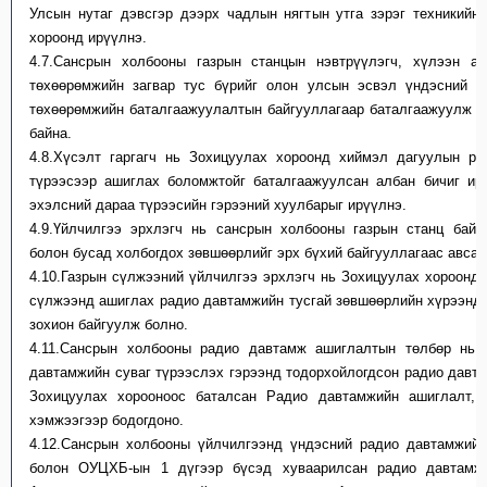
Улсын нутаг дэвсгэр дээрх чадлын нягтын утга зэрэг техникийн
хороонд ирүүлнэ.
4.7.
Сансрын холбооны газрын станцын нэвтрүүлэгч, хүлээн ав
төхөөрөмжийн загвар тус бүрийг олон улсын эсвэл үндэсний х
төхөөрөмжийн баталгаажуулалтын байгууллагаар баталгаажуулж т
байна.
4.8.
Хүсэлт гаргагч нь Зохицуулах хороонд хиймэл дагуулын ра
түрээсээр ашиглах боломжтойг баталгаажуулсан албан бичиг ир
эхэлсний дараа түрээсийн гэрээний хуулбарыг ирүүлнэ.
4.9.
Үйлчилгээ эрхлэгч нь сансрын холбооны газрын станц байг
болон бусад холбогдох зөвшөөрлийг эрх бүхий байгууллагаас авсан
4.10.
Газрын сүлжээний үйлчилгээ эрхлэгч нь Зохицуулах хороонд 
сүлжээнд ашиглах радио давтамжийн тусгай зөвшөөрлийн хүрээнд 
зохион байгуулж болно.
4.11.
Сансрын холбооны радио давтамж ашиглалтын төлбөр нь 
давтамжийн суваг түрээслэх гэрээнд тодорхойлогдсон радио давт
Зохицуулах хорооноос баталсан Радио давтамжийн ашиглалт, 
хэмжээгээр бодогдоно.
4.12.
Сансрын холбооны үйлчилгээнд үндэсний радио давтамжийн
болон ОУЦХБ-ын 1 дүгээр бүсэд хуваарилсан радио давтамжи