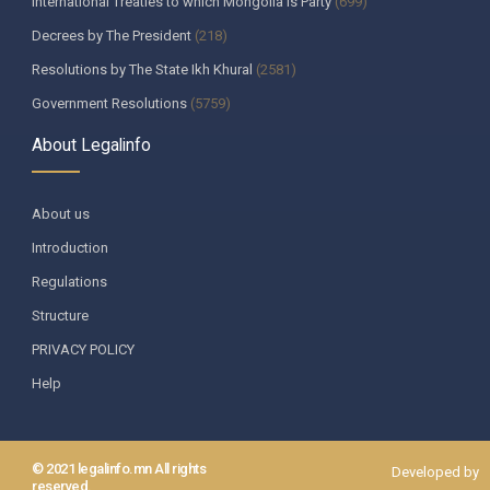
International Treaties to which Mongolia is Party
(699)
Decrees by The President
(218)
Resolutions by The State Ikh Khural
(2581)
Government Resolutions
(5759)
Decisions by The Constitutional Court of Mongolia
(335)
About Legalinfo
Resolutions by The State Supreme Court
(259)
Decisions by The Heads of the bodies appointed by The Parliament
About us
(130)
Introduction
Ministerial decrees
(987)
Regulations
Regulations by government agencies
(215)
Structure
Хууль, хяналтын байгууллага
(6)
PRIVACY POLICY
Organizations exercising state functions under contract or in
accordance of law
(3)
Help
Resolutions by Self-governing bodies in province, The capital city
(1208)
Orders by the Governors of the provinces, The capital city
(85)
© 2021 legalinfo.mn All rights
Developed by
reserved.