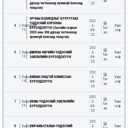
ах
дугаар тогтоолоор хүчингүй болсонд
22
тооцсон)
ОРЧНЫ БОХИРДЛЫГ БУУРУУЛАХ
202
ҮНДЭСНИЙ ХОРООНЫ
4
Хавсралт
2-
Хүчи
БҮРЭЛДЭХҮҮН (Засгийн газрын
Тат
12
09-
нгүй
2023 оны 396 дугаар тогтоолоор
ах
22
хүчингүй болсонд тооцсон)
202
5
Хавсралт
ОЮУНЫ ӨМЧИЙН ҮНДЭСНИЙ
2-
Хүчи
Тат
13
ЗӨВЛӨЛИЙН БҮРЭЛДЭХҮҮН
09-
нгүй
ах
22
202
6
Хавсралт
УЛСЫН ОНЦГОЙ КОМИССЫН
2-
Хүчи
Тат
14
БҮРЭЛДЭХҮҮН
09-
нгүй
ах
22
202
7
Хавсралт
УСНЫ ҮНДЭСНИЙ ЗӨВЛӨЛИЙН
2-
Хүчи
Тат
15
БҮРЭЛДЭХҮҮН
09-
нгүй
ах
22
202
8
Хавсралт
УУР АМЬСГАЛЫН ҮНДЭСНИЙ
2-
Хүчи