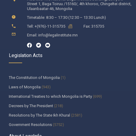
Street 1, Baga Toiruu /15160/, 4th khoroo, Chingeltei district,
Ulaanbaatar-46, Mongolia
Timetable: 8:30 – 17:30 (12:30 – 13:30 Lunch)
Tell: +(976)-11-315735
Fax: 315735
Email: info@legalinstitute.mn
Legislation Acts
The Constitution of Mongolia
(1)
Laws of Mongolia
(943)
International Treaties to which Mongolia is Party
(699)
Decrees by The President
(218)
Resolutions by The State Ikh Khural
(2581)
Government Resolutions
(5752)
Decisions by The Constitutional Court of Mongolia
(335)