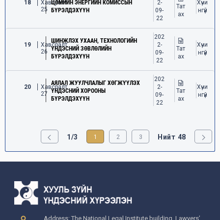
18
Хавсралт
ЦӨМИЙН ЭНЕРГИЙН КОМИССЫН
2-
Хүчи
Тат
25
БҮРЭЛДЭХҮҮН
09-
нгүй
ах
22
202
ШИНЖЛЭХ УХААН, ТЕХНОЛОГИЙН
19
Хавсралт
2-
Хүчи
ҮНДЭСНИЙ ЗӨВЛӨЛИЙН
Тат
26
09-
нгүй
БҮРЭЛДЭХҮҮН
ах
22
202
АЯЛАЛ ЖУУЛЧЛАЛЫГ ХӨГЖҮҮЛЭХ
20
Хавсралт
2-
Хүчи
ҮНДЭСНИЙ ХОРООНЫ
Тат
27
09-
нгүй
БҮРЭЛДЭХҮҮН
ах
22
1/3
Нийт 48
1
2
3
Address: The National Legal Institute building, Lawyers’