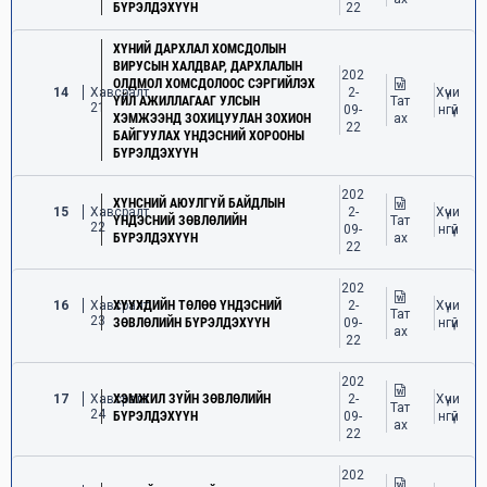
БҮРЭЛДЭХҮҮН
22
ХҮНИЙ ДАРХЛАЛ ХОМСДОЛЫН
ВИРУСЫН ХАЛДВАР, ДАРХЛАЛЫН
202
ОЛДМОЛ ХОМСДОЛООС СЭРГИЙЛЭХ
14
Хавсралт
2-
Хүчи
ҮЙЛ АЖИЛЛАГААГ УЛСЫН
Тат
21
09-
нгүй
ХЭМЖЭЭНД ЗОХИЦУУЛАН ЗОХИОН
ах
22
БАЙГУУЛАХ ҮНДЭСНИЙ ХОРООНЫ
БҮРЭЛДЭХҮҮН
202
ХҮНСНИЙ АЮУЛГҮЙ БАЙДЛЫН
15
Хавсралт
2-
Хүчи
ҮНДЭСНИЙ ЗӨВЛӨЛИЙН
Тат
22
09-
нгүй
БҮРЭЛДЭХҮҮН
ах
22
202
16
Хавсралт
ХҮҮХДИЙН ТӨЛӨӨ ҮНДЭСНИЙ
2-
Хүчи
Тат
23
ЗӨВЛӨЛИЙН БҮРЭЛДЭХҮҮН
09-
нгүй
ах
22
202
17
Хавсралт
ХЭМЖИЛ ЗҮЙН ЗӨВЛӨЛИЙН
2-
Хүчи
Тат
24
БҮРЭЛДЭХҮҮН
09-
нгүй
ах
22
202