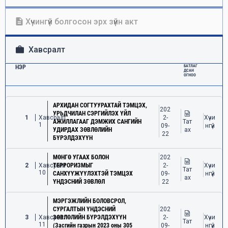
Хүчингүй болгосон эрх зүйн акт
Хавсралт
НЭР
БАТЛАГ
ДСАН
ОГНОО
АРХИДАН СОГТУУРАХТАЙ ТЭМЦЭХ,
202
УРЬДЧИЛАН СЭРГИЙЛЭХ ҮЙЛ
1
Хавсралт
2-
Хүчи
АЖИЛЛАГААГ ДЭМЖИХ САНГИЙН
Тат
1
09-
нгүй
УДИРДАХ ЗӨВЛӨЛИЙН
ах
22
БҮРЭЛДЭХҮҮН
МӨНГӨ УГААХ БОЛОН
202
2
Хавсралт
ТЕРРОРИЗМЫГ
2-
Хүчи
Тат
10
САНХҮҮЖҮҮЛЭХТЭЙ ТЭМЦЭХ
09-
нгүй
ах
ҮНДЭСНИЙ ЗӨВЛӨЛ
22
МЭРГЭЖЛИЙН БОЛОВСРОЛ,
СУРГАЛТЫН ҮНДЭСНИЙ
202
3
Хавсралт
ЗӨВЛӨЛИЙН БҮРЭЛДЭХҮҮН
2-
Хүчи
Тат
11
(Засгийн газрын 2023 оны 305
09-
нгүй