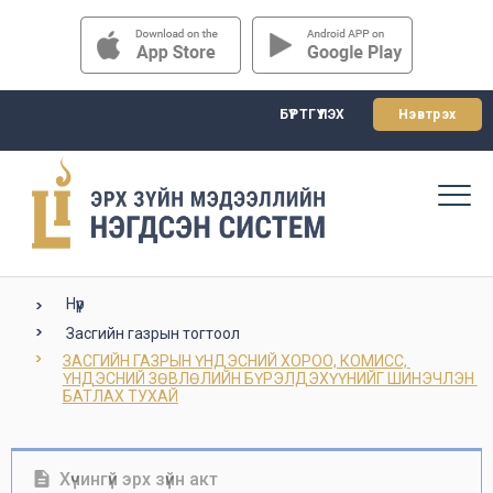
БҮРТГҮҮЛЭХ
Нэвтрэх
Нүүр
Засгийн газрын тогтоол
ЗАСГИЙН ГАЗРЫН ҮНДЭСНИЙ ХОРОО, КОМИСС, 
ҮНДЭСНИЙ ЗӨВЛӨЛИЙН БҮРЭЛДЭХҮҮНИЙГ ШИНЭЧЛЭН 
БАТЛАХ ТУХАЙ
Хүчингүй эрх зүйн акт