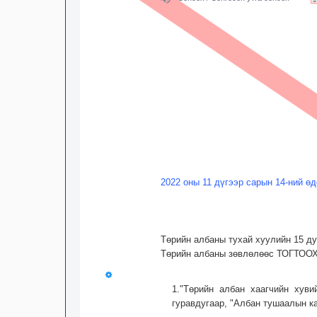
2022 оны 11 дүгээр сарын 14-ний өд
Төрийн албаны тухай хуулийн 15 дуг
Төрийн албаны зөвлөлөөс ТОГТООХ
1."Төрийн албан хаагчийн хуви
гуравдугаар, "Албан тушаалын ка