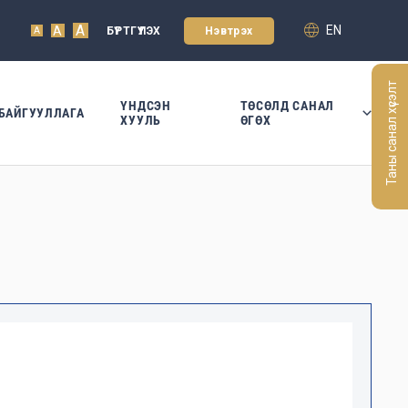
A
EN
A
БҮРТГҮҮЛЭХ
Нэвтрэх
A
Таны санал хүсэлт
ҮНДСЭН
ТӨСӨЛД САНАЛ
БАЙГУУЛЛАГА
ХУУЛЬ
ӨГӨХ