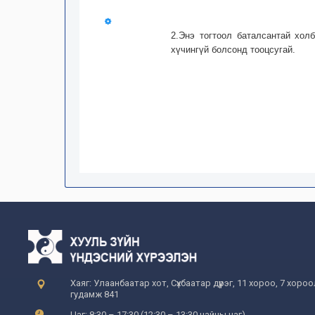
2.Энэ тогтоол баталсантай хол
хүчингүй болсонд тооцсугай.
Хаяг: Улаанбаатар хот, Сүхбаатар дүүрэг, 11 хороо, 7 хоро
гудамж 841
Цаг: 8:30 – 17:30 (12:30 – 13:30 цайны цаг)