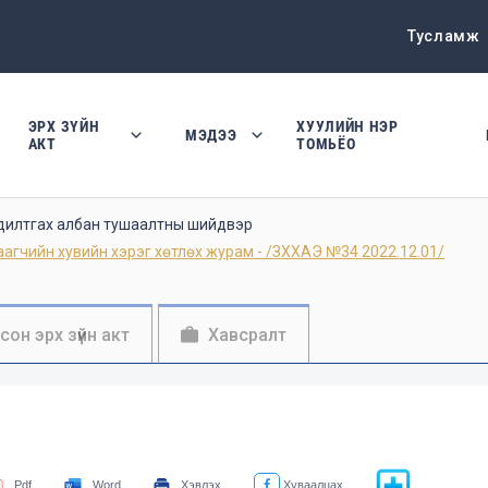
Тусламж
ЭРХ ЗҮЙН
ХУУЛИЙН НЭР
МЭДЭЭ
АКТ
ТОМЬЁО
 адилтгах албан тушаалтны шийдвэр
ийн хувийн хэрэг хөтлөх журам - /ЗХХАЭ №34 2022.12.01/
осон эрх зүйн акт
Хавсралт
Pdf
Word
Хэвлэх
Хуваалцах