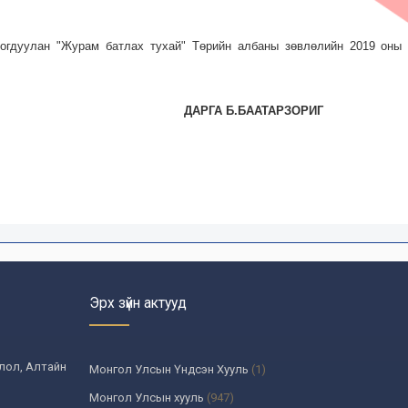
богдуулан "Журам батлах тухай" Төрийн албаны зөвлөлийн 2019 оны 
ДАРГА Б.БААТАРЗОРИГ
Эрх зүйн актууд
олол, Алтайн
Монгол Улсын Үндсэн Хууль
(1)
Монгол Улсын хууль
(947)