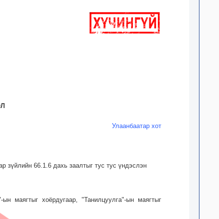
ОЛ
Улаанбаатар хот
аар зүйлийн 66.1.6 дахь заалтыг тус тус үндэслэн
"-ын маягтыг хоёрдугаар, "Танилцуулга"-ын маягтыг