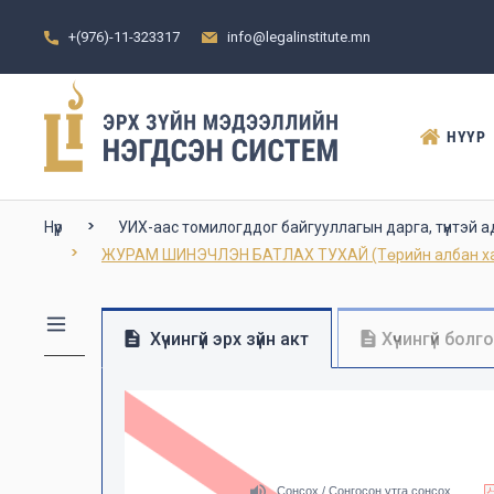
+(976)-11-323317
info@legalinstitute.mn
НҮҮР
Нүүр
УИХ-аас томилогддог байгууллагын дарга, түүнтэй
ЖУРАМ ШИНЭЧЛЭН БАТЛАХ ТУХАЙ (Төрийн албан хаагч
Хүчингүй эрх зүйн акт
Хүчингүй болг
Сонсох / Сонгосон утга сонсох