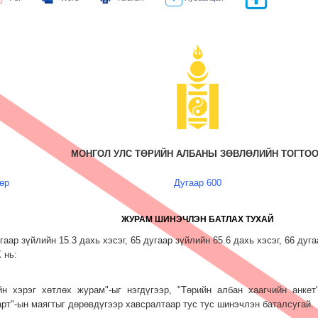
МОНГОЛ УЛС ТӨРИЙН АЛБАНЫ ЗӨВЛӨЛИЙН ТОГТО
өр
Дугаар 600
ЖУРАМ ШИНЭЧЛЭН БАТЛАХ ТУХАЙ
аар зүйлийн 15.3 дахь хэсэг, 65 дугаар зүйлийн 65.6 дахь хэсэг, 66 дуг
 нь:
йн хэрэг хөтлөх журам"-ыг нэгдүгээр, "Төрийн албан хаагчийн анкет
рт"-ын маягтыг дөрөвдүгээр хавсралтаар тус тус шинэчлэн баталсугай.