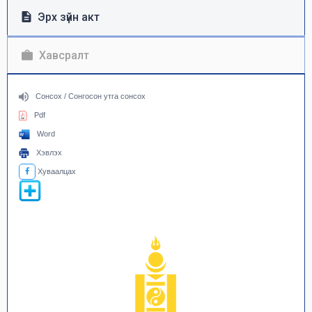
Эрх зүйн акт
Хавсралт
Сонсох / Сонгосон утга сонсох
Pdf
Word
Хэвлэх
Хуваалцах