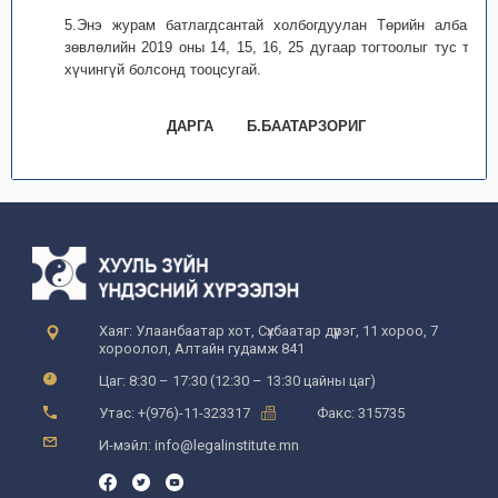
5.Энэ журам батлагдсантай холбогдуулан Төрийн албаны
зөвлөлийн 2019 оны 14, 15, 16, 25 дугаар тогтоолыг тус тус
хүчингүй болсонд тооцсугай.
ДАРГА Б.БААТАРЗОРИГ
Хаяг: Улаанбаатар хот, Сүхбаатар дүүрэг, 11 хороо, 7
хороолол, Алтайн гудамж 841
Цаг: 8:30 – 17:30 (12:30 – 13:30 цайны цаг)
Утас: +(976)-11-323317
Факс: 315735
И-мэйл: info@legalinstitute.mn