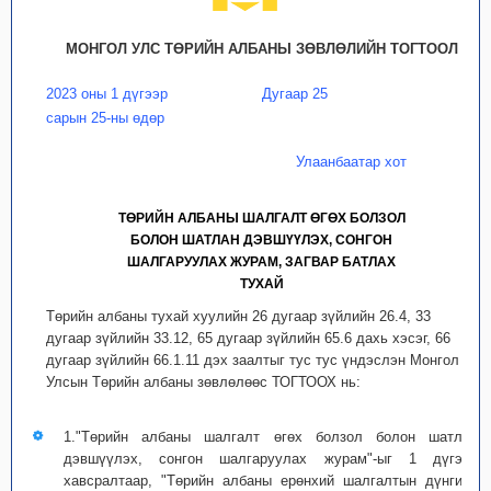
МОНГОЛ УЛС ТӨРИЙН АЛБАНЫ ЗӨВЛӨЛИЙН ТОГТООЛ
2023 оны 1 дүгээр
Дугаар 25
сарын 25-ны өдөр
Улаанбаатар хот
ТӨРИЙН АЛБАНЫ ШАЛГАЛТ ӨГӨХ БОЛЗОЛ
БОЛОН ШАТЛАН ДЭВШҮҮЛЭХ, СОНГОН
ШАЛГАРУУЛАХ ЖУРАМ, ЗАГВАР БАТЛАХ
ТУХАЙ
Төрийн албаны тухай хуулийн 26 дугаар зүйлийн 26.4, 33
дугаар зүйлийн 33.12, 65 дугаар зүйлийн 65.6 дахь хэсэг, 66
дугаар зүйлийн 66.1.11 дэх заалтыг тус тус үндэслэн Монгол
Улсын Төрийн албаны зөвлөлөөс ТОГТООХ нь:
1."Төрийн албаны шалгалт өгөх болзол болон шатлан
дэвшүүлэх, сонгон шалгаруулах журам"-ыг 1 дүгээр
хавсралтаар, "Төрийн албаны ерөнхий шалгалтын дүнгийн