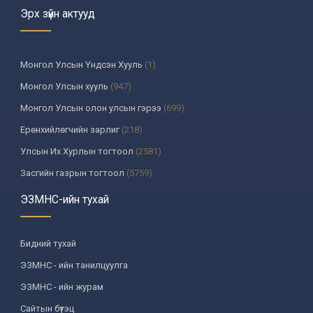
Эрх зүйн актууд
Монгол Улсын Үндсэн Хууль
(1)
Монгол Улсын хууль
(947)
Монгол Улсын олон улсын гэрээ
(699)
Ерөнхийлөгчийн зарлиг
(218)
Улсын Их Хурлын тогтоол
(2581)
Засгийн газрын тогтоол
(5759)
Үндсэн хуулийн цэцийн шийдвэр
(335)
ЭЗМНС-ийн тухай
Улсын дээд шүүхийн тогтоол
(259)
УИХ-аас томилогддог байгууллагын дарга, түүнтэй адилтгах албан
Бидний тухай
тушаалтны шийдвэр
(130)
ЭЗМНС - ийн танилцуулга
Сайдын тушаал
(987)
ЭЗМНС - ийн журам
Засгийн газрын агентлагийн даргын тушаал
(215)
Сайтын бүтэц