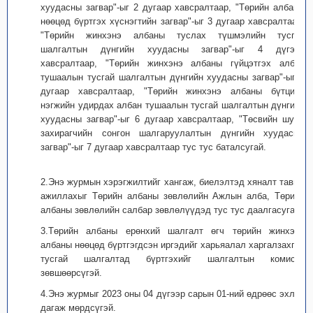
хуудасны загвар"-ыг 2 дугаар хавсралтаар, "Төрийн албаны
нөөцөд бүртгэх хүснэгтийн загвар"-ыг 3 дугаар хавсралтаар,
"Төрийн жинхэнэ албаны туслах түшмэлийн тусгай
шалгалтын дүнгийн хуудасны загвар"-ыг 4 дүгээр
хавсралтаар, "Төрийн жинхэнэ албаны гүйцэтгэх албан
тушаалын тусгай шалгалтын дүнгийн хуудасны загвар"-ыг 5
дугаар хавсралтаар, "Төрийн жинхэнэ албаны бүтцийн
нэгжийн удирдах албан тушаалын тусгай шалгалтын дүнгийн
хуудасны загвар"-ыг 6 дугаар хавсралтаар, "Төсвийн шууд
захирагчийн сонгон шалгаруулалтын дүнгийн хуудасны
загвар"-ыг 7 дугаар хавсралтаар тус тус баталсугай.
2.Энэ журмын хэрэгжилтийг хангаж, биелэлтэд хяналт тавьж
ажиллахыг Төрийн албаны зөвлөлийн Ажлын алба, Төрийн
албаны зөвлөлийн салбар зөвлөлүүдэд тус тус даалгасугай.
3.Төрийн албаны ерөнхий шалгалт өгч төрийн жинхэнэ
албаны нөөцөд бүртгэгдсэн иргэдийг харьяалал харгалзахгүй
тусгай шалгалтад бүртгэхийг шалгалтын комисст
зөвшөөрсүгэй.
4.Энэ журмыг 2023 оны 04 дүгээр сарын 01-ний өдрөөс эхлэн
дагаж мөрдсүгэй.