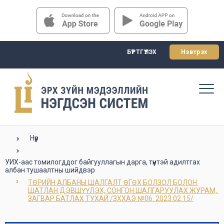
БҮРТГҮҮЛЭХ
Нэвтрэх
Нүүр
УИХ-аас томилогддог байгууллагын дарга, түүнтэй адилтгах
албан тушаалтны шийдвэр
ТӨРИЙН АЛБАНЫ ШАЛГАЛТ ӨГӨХ БОЛЗОЛ БОЛОН 
ШАТЛАН ДЭВШҮҮЛЭХ, СОНГОН ШАЛГАРУУЛАХ ЖУРАМ, 
ЗАГВАР БАТЛАХ ТУХАЙ /ЗХХАЭ №06. 2023.02.15/