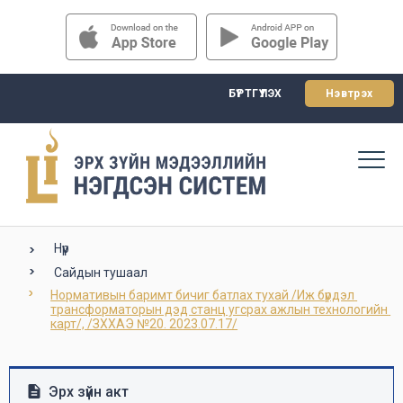
БҮРТГҮҮЛЭХ
Нэвтрэх
Нүүр
Сайдын тушаал
Нормативын баримт бичиг батлах тухай /Иж бүрдэл 
трансформаторын дэд станц угсрах ажлын технологийн 
карт/, /ЗХХАЭ №20. 2023.07.17/
Эрх зүйн акт