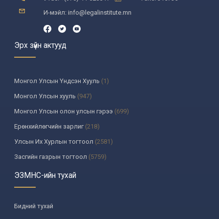
И-мэйл: info@legalinstitute.mn
Эрх зүйн актууд
Монгол Улсын Үндсэн Хууль
(1)
Монгол Улсын хууль
(947)
Монгол Улсын олон улсын гэрээ
(699)
Ерөнхийлөгчийн зарлиг
(218)
Улсын Их Хурлын тогтоол
(2581)
Засгийн газрын тогтоол
(5759)
Үндсэн хуулийн цэцийн шийдвэр
(335)
ЭЗМНС-ийн тухай
Улсын дээд шүүхийн тогтоол
(259)
УИХ-аас томилогддог байгууллагын дарга, түүнтэй адилтгах албан
Бидний тухай
тушаалтны шийдвэр
(130)