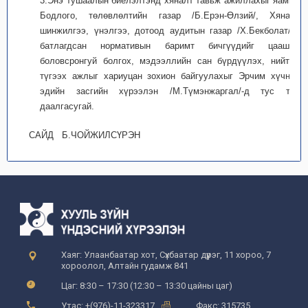
3.Энэ тушаалын биелэлтэнд хяналт тавьж ажиллахыг яамны
Бодлого, төлөвлөлтийн газар /Б.Ерэн-Өлзий/, Хяналт
шинжилгээ, үнэлгээ, дотоод аудитын газар /Х.Бекболат/-т,
батлагдсан нормативын баримт бичгүүдийг цаашид
боловсронгуй болгох, мэдээллийн сан бүрдүүлэх, нийтэд
түгээх ажлыг хариуцан зохион байгуулахыг Эрчим хүчний
эдийн засгийн хүрээлэн /М.Түмэнжаргал/-д тус тус
даалгасугай.
САЙД Б.ЧОЙЖИЛСҮРЭН
Хаяг: Улаанбаатар хот, Сүхбаатар дүүрэг, 11 хороо, 7
хороолол, Алтайн гудамж 841
Цаг: 8:30 – 17:30 (12:30 – 13:30 цайны цаг)
Утас: +(976)-11-323317
Факс: 315735