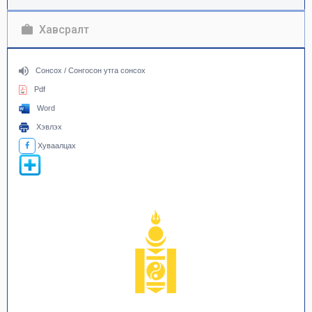
Хавсралт
Сонсох / Сонгосон утга сонсох
Pdf
Word
Хэвлэх
Хуваалцах