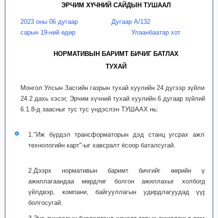
ЭРЧИМ ХҮЧНИЙ САЙДЫН ТУШААЛ
2023 оны 06 дугаар
Дугаар А/132
сарын 19-ний өдөр
Улаанбаатар хот
НОРМАТИВЫН БАРИМТ БИЧИГ БАТЛАХ
ТУХАЙ
Монгол Улсын Засгийн газрын тухай хуулийн 24 дүгээр зүйлийн
24.2 дахь хэсэг, Эрчим хүчний тухай хуулийн 6 дугаар зүйлийн
6.1.8-д заасныг тус тус үндэслэн ТУШААХ нь:
1."Иж бүрдэл трансформаторын дэд станц угсрах ажлын
технологийн карт"-ыг хавсралт ёсоор баталсугай.
2.Дээрх нормативын баримт бичгийг өөрийн үйл
ажиллагаандаа мөрдлөг болгон ажиллахыг холбогдох
үйлдвэр, компани, байгууллагын удирдлагуудад үүрэг
болгосугай.