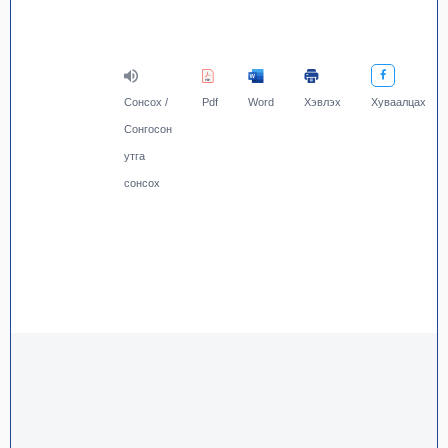
Сонсох /
Pdf
Word
Хэвлэх
Хуваалцах
Сонгосон
утга
сонсох