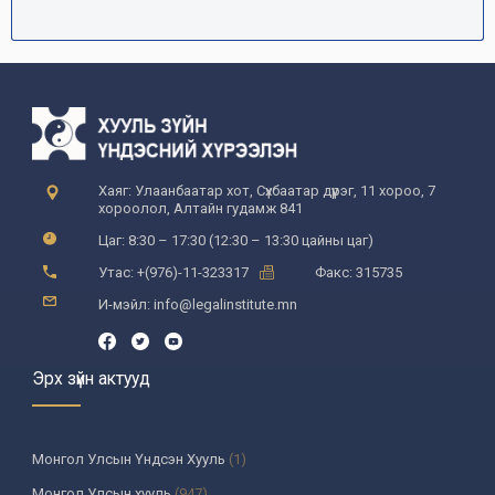
Хаяг: Улаанбаатар хот, Сүхбаатар дүүрэг, 11 хороо, 7
хороолол, Алтайн гудамж 841
Цаг: 8:30 – 17:30 (12:30 – 13:30 цайны цаг)
Утас: +(976)-11-323317
Факс: 315735
И-мэйл: info@legalinstitute.mn
Эрх зүйн актууд
Монгол Улсын Үндсэн Хууль
(1)
Монгол Улсын хууль
(947)