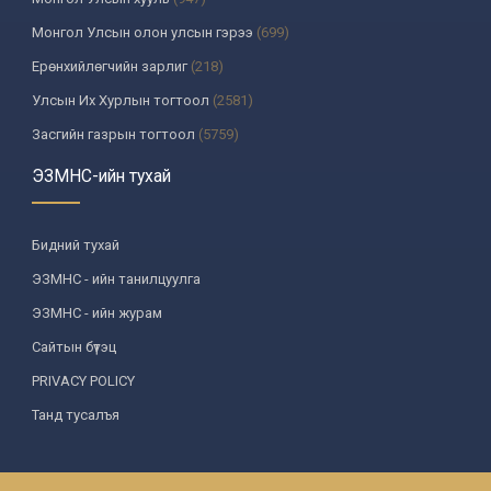
Монгол Улсын олон улсын гэрээ
(699)
Ерөнхийлөгчийн зарлиг
(218)
Улсын Их Хурлын тогтоол
(2581)
Засгийн газрын тогтоол
(5759)
Үндсэн хуулийн цэцийн шийдвэр
(335)
ЭЗМНС-ийн тухай
Улсын дээд шүүхийн тогтоол
(259)
УИХ-аас томилогддог байгууллагын дарга, түүнтэй адилтгах албан
Бидний тухай
тушаалтны шийдвэр
(130)
ЭЗМНС - ийн танилцуулга
Сайдын тушаал
(987)
ЭЗМНС - ийн журам
Засгийн газрын агентлагийн даргын тушаал
(215)
Сайтын бүтэц
Хууль, хяналтын байгууллага
(6)
PRIVACY POLICY
Төрийн зарим чиг үүргийг хууль болон гэрээний үндсэн дээр
хэрэгжүүлж буй байгууллага
(3)
Танд тусалъя
Аймаг, нийслэлийн ИТХ-ын шийдвэр
(1208)
Аймаг, нийслэлийн Засаг даргын захирамж
(85)