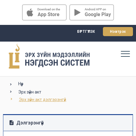
БҮРТГҮҮЛЭХ
Нэвтрэх
Нүүр
Эрх зүйн акт
Эрх зүйн акт дэлгэрэнгүй
Дэлгэрэнгүй