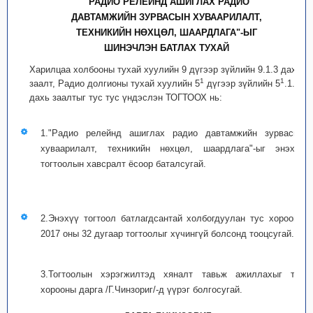
"РАДИО РЕЛЕЙНД АШИГЛАХ РАДИО
ДАВТАМЖИЙН ЗУРВАСЫН ХУВААРИЛАЛТ,
ТЕХНИКИЙН НӨХЦӨЛ, ШААРДЛАГА"-ЫГ
ШИНЭЧЛЭН БАТЛАХ ТУХАЙ
Харилцаа холбооны тухай хуулийн 9 дүгээр зүйлийн 9.1.3 дахь
1
1
заалт, Радио долгионы тухай хуулийн 5
дүгээр зүйлийн 5
.1.2
дахь заалтыг тус тус үндэслэн ТОГТООХ нь:
1."Радио релейнд ашиглах радио давтамжийн зурвасын
хуваарилалт, техникийн нөхцөл, шаардлага"-ыг энэхүү
тогтоолын хавсралт ёсоор баталсугай.
2.Энэхүү тогтоол батлагдсантай холбогдуулан тус хорооны
2017 оны 32 дугаар тогтоолыг хүчингүй болсонд тооцсугай.
3.Тогтоолын хэрэгжилтэд хяналт тавьж ажиллахыг тус
хорооны дарга /Г.Чинзориг/-д үүрэг болгосугай.