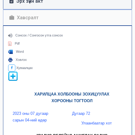
Эрх зүйн акт
Хавсралт
Сонсох / Сонгосон утга сонсох
Pdf
Word
Хэвлэх
Хуваалцах
ХАРИЛЦАА ХОЛБООНЫ ЗОХИЦУУЛАХ
ХОРООНЫ ТОГТООЛ
2023 оны 07 дугаар
Дугаар 72
сарын 04-ний өдөр
Улаанбаатар хот