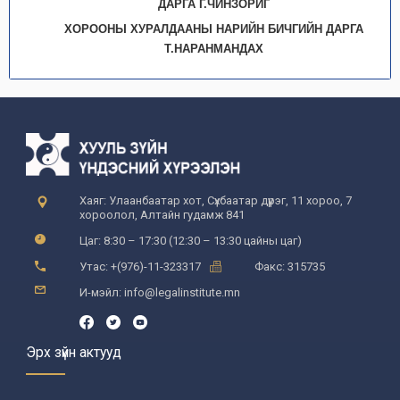
ДАРГА Г.ЧИНЗОРИГ
ХОРООНЫ ХУРАЛДААНЫ НАРИЙН БИЧГИЙН ДАРГА
Т.НАРАНМАНДАХ
Хаяг: Улаанбаатар хот, Сүхбаатар дүүрэг, 11 хороо, 7
хороолол, Алтайн гудамж 841
Цаг: 8:30 – 17:30 (12:30 – 13:30 цайны цаг)
Утас: +(976)-11-323317
Факс: 315735
И-мэйл: info@legalinstitute.mn
Эрх зүйн актууд