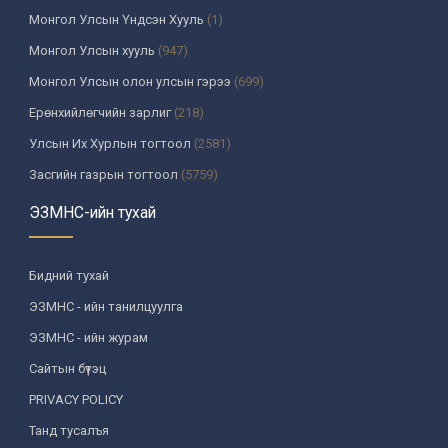
Монгол Улсын Үндсэн Хууль
(1)
Монгол Улсын хууль
(947)
Монгол Улсын олон улсын гэрээ
(699)
Ерөнхийлөгчийн зарлиг
(218)
Улсын Их Хурлын тогтоол
(2581)
Засгийн газрын тогтоол
(5759)
Үндсэн хуулийн цэцийн шийдвэр
(335)
ЭЗМНС-ийн тухай
Улсын дээд шүүхийн тогтоол
(259)
УИХ-аас томилогддог байгууллагын дарга, түүнтэй адилтгах албан
Бидний тухай
тушаалтны шийдвэр
(130)
ЭЗМНС - ийн танилцуулга
Сайдын тушаал
(987)
ЭЗМНС - ийн журам
Засгийн газрын агентлагийн даргын тушаал
(215)
Сайтын бүтэц
Хууль, хяналтын байгууллага
(6)
PRIVACY POLICY
Төрийн зарим чиг үүргийг хууль болон гэрээний үндсэн дээр
хэрэгжүүлж буй байгууллага
(3)
Танд тусалъя