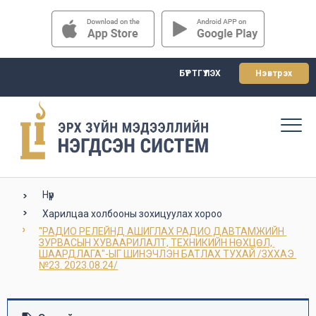
БҮРТГҮҮЛЭХ
Нэвтрэх
Нүүр
Харилцаа холбооны зохицуулах хороо
"РАДИО РЕЛЕЙНД АШИГЛАХ РАДИО ДАВТАМЖИЙН 
ЗУРВАСЫН ХУВААРИЛАЛТ, ТЕХНИКИЙН НӨХЦӨЛ, 
ШААРДЛАГА"-ЫГ ШИНЭЧЛЭН БАТЛАХ ТУХАЙ /ЗХХАЭ 
№23. 2023.08.24/