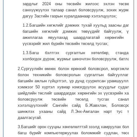
зардлыг 2024 оны төсвийн жилээс эхлэн төсвөөс
санхүүжүүлэх талаар санал боловсруулж, зохих журмын
дагуу Засгийн газрын хуралдаанаар хэлэлцүүлэх;
1.2.Багшийн хөгжлийг дэмжих тухай хуульд заасны дагуу
багшийн хөгжлийг дэмжих төвүүдийг байгуулж, үйл
ажиллагаа явуулахад шаардлагатай хөрөнгийн эх
үүсвэрийг жил бүрийн төсвийн төсөлд тусгах;
1.3.Багш бэлтгэх сургалтын хөтөлбөр, стандарт,
холбогдох дүрэм, журмыг шинэчлэн боловсруулж, батлах.
2.Сургуулийн өмнөх болон ерөнхий боловсрол, мэргэжлийн
болон техникийн боловсролын сургалтын байгууллагын
багшийн ажлын гүйцэтгэл, үр дүнд суурилсан урамшууллын
хэмжээг 50 хүртэл хувиар нэмэгдүүлэх асуудлыг судалж,
шийдлийн төслийг шаардагдах хөрөнгийн эх үүсвэрийн хамт
боловсруулж төсвийн төсөлд тусгах саналаа
хэлэлцүүлэхийг Сангийн сайд Б.Жавхлан, Боловсрол,
шинжлэх ухааны сайд Л.Энх-Амгалан нарт тус тус
даалгасугай.
3.Багшийг орон сууцны хөнгөлөлттэй зээлд хамруулах болон
багш бүрийг компьютержуулах боломжийг судлан, төсөл,