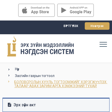
БҮРТГҮҮЛЭХ
Нэвтрэх
Нүүр
Засгийн газрын тогтоол
БОЛОВСРОЛЫН ХУУЛЬ ТОГТООМЖИЙГ ХЭРЭГЖҮҮЛЭХ 
ТАЛААР АВАХ ЗАРИМ АРГА ХЭМЖЭЭНИЙ ТУХАЙ
Эрх зүйн акт