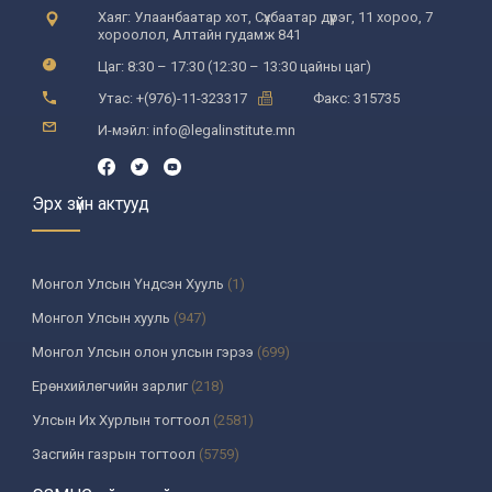
Хаяг: Улаанбаатар хот, Сүхбаатар дүүрэг, 11 хороо, 7
хороолол, Алтайн гудамж 841
Цаг: 8:30 – 17:30 (12:30 – 13:30 цайны цаг)
Утас: +(976)-11-323317
Факс: 315735
И-мэйл: info@legalinstitute.mn
Эрх зүйн актууд
Монгол Улсын Үндсэн Хууль
(1)
Монгол Улсын хууль
(947)
Монгол Улсын олон улсын гэрээ
(699)
Ерөнхийлөгчийн зарлиг
(218)
Улсын Их Хурлын тогтоол
(2581)
Засгийн газрын тогтоол
(5759)
Үндсэн хуулийн цэцийн шийдвэр
(335)