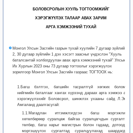
БОЛОВСРОЛЫН ХУУЛЬ ТОГТООМЖИЙГ
ХЭРЭГЖҮҮЛЭХ ТАЛААР АВАХ ЗАРИМ
АРГА ХЭМЖЭЭНИЙ ТУХАЙ
Монгол Улсын Засгийн газрын тухай хуулийн 7 дугаар зүйлийн
2, 30 дугаар зүйлийн 1 дэх хэсэгт заасныг үндэслэн "Хууль
баталсантай холбогдуулан авах арга хэмжээний тухай" Улсын
Их Хурлын 2023 оны 73 дугаар тогтоолыг хэрэгжүүлэх
зорилгоор Монгол Улсын Засгийн газраас ТОГТООХ нь:
1.Багш бэлтгэх, багшийн тасралтгүй хөгжих боломж,
нийгмийн баталгааг хангах хүрээнд дараах арга хэмжээ авч
хэрэгжүүлэхийг Боловсрол, шинжлэх ухааны сайд Л.Энх-
Амгаланд даалгасугай:
1.1.Магадлан итгэмжлэгдсэн багш мэргэжлийн
хөтөлбөрөөр суралцаж байгаа суралцагчдын сургалтын
төлбөр, багш нарыг магистрын болон гадаад, дотоодод
мэргэшүүлэх сургалтад суралцуулахад шаардагдах