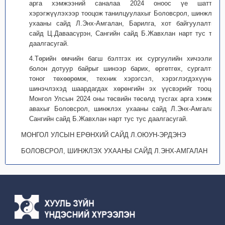
арга хэмжээний саналаа 2024 оноос үе шаттай
хэрэгжүүлэхээр тооцож танилцуулахыг Боловсрол, шинжлэх
ухааны сайд Л.Энх-Амгалан, Барилга, хот байгуулалтын
сайд Ц.Даваасүрэн, Сангийн сайд Б.Жавхлан нарт тус тус
даалгасугай.
4.Төрийн өмчийн багш бэлтгэх их сургуулийн хичээлийн
болон дотуур байрыг шинээр барих, өргөтгөх, сургалтын
тоног төхөөрөмж, техник хэрэгсэл, хэрэглэгдэхүүнийг
шинэчлэхэд шаардагдах хөрөнгийн эх үүсвэрийг тооцож
Монгол Улсын 2024 оны төсвийн төсөлд тусгах арга хэмжээ
авахыг Боловсрол, шинжлэх ухааны сайд Л.Энх-Амгалан,
Сангийн сайд Б.Жавхлан нарт тус тус даалгасугай.
МОНГОЛ УЛСЫН ЕРӨНХИЙ САЙД Л.ОЮУН-ЭРДЭНЭ
БОЛОВСРОЛ, ШИНЖЛЭХ УХААНЫ САЙД Л.ЭНХ-АМГАЛАН