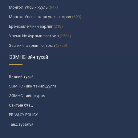
Монгол Улсын хууль
(947)
Монгол Улсын олон улсын гэрээ
(699)
Ерөнхийлөгчийн зарлиг
(218)
Улсын Их Хурлын тогтоол
(2581)
Засгийн газрын тогтоол
(5759)
Үндсэн хуулийн цэцийн шийдвэр
(335)
ЭЗМНС-ийн тухай
Улсын дээд шүүхийн тогтоол
(259)
УИХ-аас томилогддог байгууллагын дарга, түүнтэй адилтгах албан
Бидний тухай
тушаалтны шийдвэр
(130)
ЭЗМНС - ийн танилцуулга
Сайдын тушаал
(987)
ЭЗМНС - ийн журам
Засгийн газрын агентлагийн даргын тушаал
(215)
Сайтын бүтэц
Хууль, хяналтын байгууллага
(6)
PRIVACY POLICY
Төрийн зарим чиг үүргийг хууль болон гэрээний үндсэн дээр
хэрэгжүүлж буй байгууллага
(3)
Танд тусалъя
Аймаг, нийслэлийн ИТХ-ын шийдвэр
(1208)