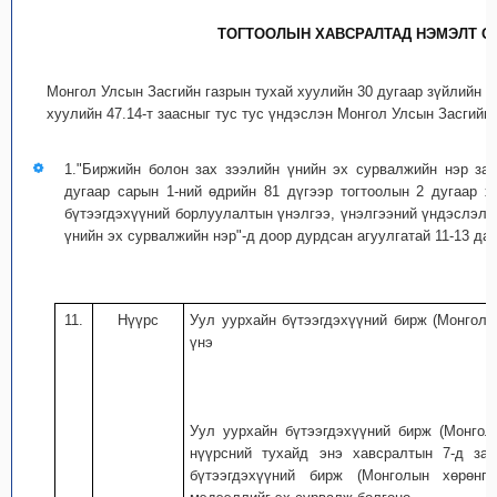
ТОГТООЛЫН ХАВСРАЛТАД НЭМЭЛТ О
Монгол Улсын Засгийн газрын тухай хуулийн 30 дугаар зүйлийн 1
хуулийн 47.14-т заасныг тус тус үндэслэн Монгол Улсын Засгийн
1."Биржийн болон зах зээлийн үнийн эх сурвалжийн нэр зар
дугаар сарын 1-ний өдрийн 81 дүгээр тогтоолын 2 дугаар х
бүтээгдэхүүний борлуулалтын үнэлгээ, үнэлгээний үндэслэл 
үнийн эх сурвалжийн нэр"-д доор дурдсан агуулгатай 11-13 дах
11.
Нүүрс
Уул уурхайн бүтээгдэхүүний бирж (Монголы
үнэ
Уул уурхайн бүтээгдэхүүний бирж (Монгол
нүүрсний тухайд энэ хавсралтын 7-д за
бүтээгдэхүүний бирж (Монголын хөрөнг