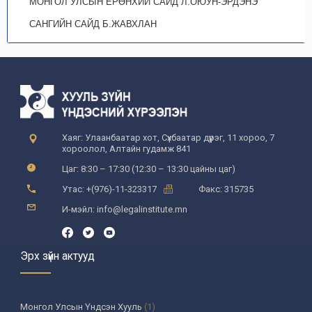
МОНГОЛ УЛСЫН ЕРӨНХИЙ САЙД Л.ОЮУН-ЭРДЭНЭ
САНГИЙН САЙД Б.ЖАВХЛАН
Хаяг: Улаанбаатар хот, Сүхбаатар дүүрэг, 11 хороо, 7
хороолол, Алтайн гудамж 841
Цаг: 8:30 – 17:30 (12:30 – 13:30 цайны цаг)
Утас: +(976)-11-323317
Факс: 315735
И-мэйл: info@legalinstitute.mn
Эрх зүйн актууд
Монгол Улсын Үндсэн Хууль
(1)