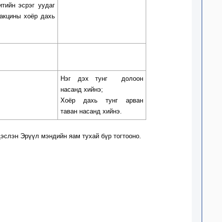
итийн эсрэг уудаг
вакцины хоёр дахь
Нэг дэх тунг
долоон
насанд хийнэ;
Хоёр дахь тунг арван
таван насанд хийнэ.
дэслэн
Эрүүл
мэндийн
яам
тухай бүр тогтооно.