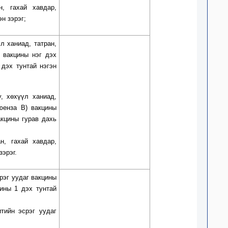
н, гахай хавдар,
н зэрэг;
үл ханиад, татран,
 вакцины нэг дэх
 дэх тунтай нэгэн
у, хөхүүл ханиад,
юенза В) вакцины
акцины гурав дахь
н, гахай хавдар,
зэрэг.
рэг уудаг вакцины
цины 1 дэх тунтай
тийн эсрэг уудаг