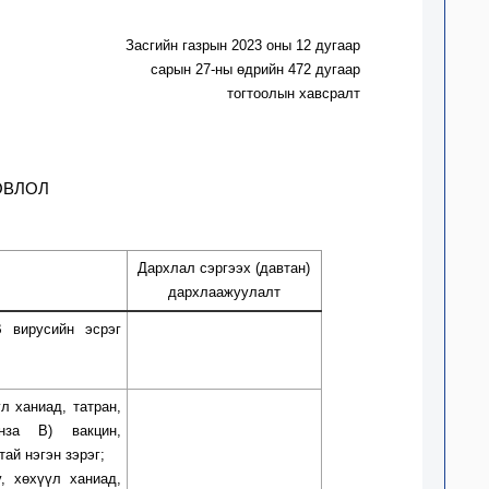
Засгийн газрын
2023
оны
12
д
угаа
р
сарын
27
-н
ы
өдрийн
472
д
угаа
р
т
огтоолын
хавсралт
ОВЛОЛ
Дархлал сэргээх (давтан)
дархлаажуулалт
 вирусийн эсрэг
үл ханиад, татран,
нза В) вакцин,
тай нэгэн зэрэг;
у, хөхүүл ханиад,