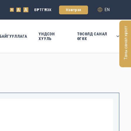
A
EN
A
БҮРТГҮҮЛЭХ
Нэвтрэх
A
Таны санал хүсэлт
ҮНДСЭН
ТӨСӨЛД САНАЛ
БАЙГУУЛЛАГА
ХУУЛЬ
ӨГӨХ