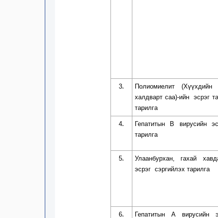
3
Полиомиелит (Хүүхдийн 
.
халдварт саа)-ийн
эсрэг та
тарилга
4
Гепатитын В вирусийн эс
.
тарилга
5
Улаанбурхан, гахай хавд
.
эсрэг
сэргийлэх тарилга
6
Гепатитын
А вирусийн э
.