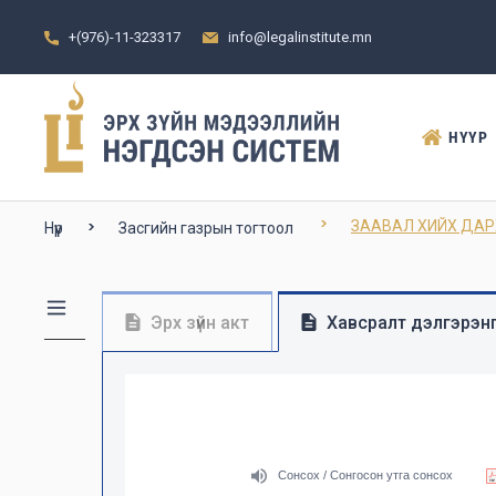
+(976)-11-323317
info@legalinstitute.mn
НҮҮР
ЗААВАЛ ХИЙХ ДА
Нүүр
Засгийн газрын тогтоол
Эрх зүйн акт
Хавсралт дэлгэрэнг
Сонсох / Сонгосон утга сонсох