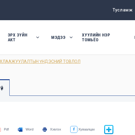
Тусламж
ЭРХ ЗҮЙН
ХУУЛИЙН НЭР
МЭДЭЭ
АКТ
ТОМЬЁО
РХЛААЖУУЛАЛТЫН ҮНДЭСНИЙ ТОВЛОЛ
үй
Pdf
Word
Хэвлэх
Хуваалцах