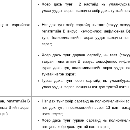
Хоёр дахь тунг
2 настайд нь улаанбурха
улаануудын эсрэг
вакцины хоёр дахь тунтай нэгэ
цэнт сэргийлэх
Нэг дэх тунг хоёр сартайд нь тавт (сахуу, хөхү
гепатитийн В вирус, хемофилюс инфлюенза В)
тун, Полиомиелитийн
эсрэг уудаг вакцины нэг
зэрэг;
Хоёр дахь тунг дөрвөн сартайд нь тавт (саху
татран, гепатитийн В вирус, хемофилюс инфл
гурав дахь тун, полиомиелитийн эсрэг уудаг в
тунтай нэгэн зэрэг;
Гурав дахь тунг есөн сартайд нь улаанбурха
улаануудын эсрэг
вакцины нэг дэх тунтай нэгэн 
ан, гепатитийн В
Нэг дэх тунг хоёр сартайд нь полиомиелитийн эс
нза В-ийн эсрэг
нэг дэх тун, пневмококкийн эсрэг 13 цэнт вак
кцин)
нэгэн зэрэг;
Хоёр дахь тунг гурван сартайд нь полиомиели
вакцины хоёр дахь тунтай нэгэн зэрэг;