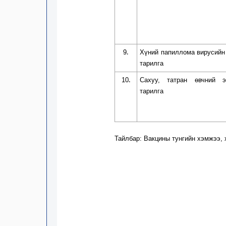
9
Хүний папиллома вирусийн
.
тарилга
10
Сахуу, татран өвчний э
.
тарилга
Тайлбар: Вакцины тунгийн хэмжээ, 