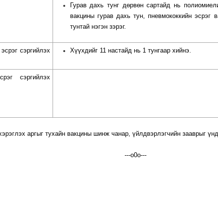
Гурав дахь тунг дөрвөн сартайд нь полиомиел
вакцины гурав дахь тун, пневмококкийн эсрэг 
тунтай нэгэн зэрэг.
 эсрэг сэргийлэх
Хүүхдийг 11 настайд нь 1 тунгаар хийнэ.
срэг сэргийлэх
хэрэглэх аргыг тухайн вакцины шинж чанар,
үйлдвэрлэгчийн зааврыг үн
---о0о---