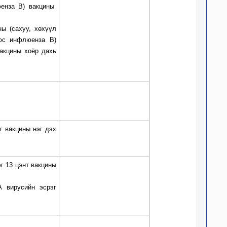
енза В) вакцины
ны (сахуу, хөхүүл
люс инфлюенза В)
вакцины хоёр дахь
г вакцины нэг дэх
эг 13 цэнт вакцины
А вирусийн эсрэг