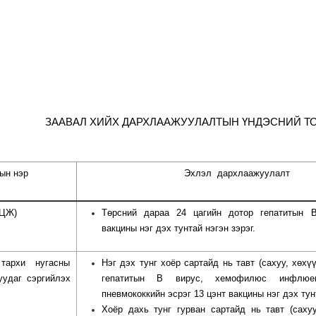
ЗААВАЛ ХИЙХ ДАРХЛААЖУУЛАЛТЫН ҮНДЭСНИЙ Т
ын нэр
Эхлэл
дархлаажуулалт
БЦЖ)
Төрсний дараа 24 цагийн дотор гепатитын В
вакцины нэг дэх тунтай нэгэн зэрэг.
тархи нугасны
Нэг дэх тунг хоёр сартайд нь тавт (сахуу, хөхү
удаг сэргийлэх
гепатитын В вирус, хемофилюс инфлюе
пневмококкийн эсрэг 13 цэнт вакцины нэг дэх тун
Хоёр дахь тунг гурван сартайд нь тавт (саху