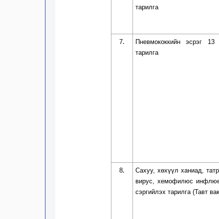
тарилга
7
Пневмококкийн эсрэг 13 
.
тарилга
8
Сахуу, хөхүүл ханиад, татр
.
вирус, хемофилюс инфлюе
сэргийлэх тарилга
(Тавт ва