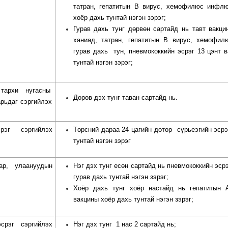
татран, гепатитын В вирус, хемофилюс инфлю
хоёр дахь тунтай нэгэн зэрэг;
Гурав дахь тунг дөрвөн сартайд нь тавт вакци
ханиад, татран, гепатитын В вирус, хемофи
гурав дахь
тун, пневмококкийн эсрэг 13 цэнт 
тунтай нэгэн зэрэг;
тархи нугасны
Дөрөв дэх тунг таван сартайд нь.
рьдаг сэргийлэх
рэг
сэргийлэх
Төрсний дараа
24 цагийн дотор
сүрьеэгийн эсрэ
тунтай нэгэн зэрэг
ар, улаануудын
Нэг дэх тунг есөн сартайд нь пневмококкийн эср
гурав дахь тунтай нэгэн зэрэг;
Хоёр дахь тунг хоёр настайд нь гепатитын 
вакцины хоёр дахь тунтай нэгэн зэрэг;
срэг сэргийлэх
Нэг дэх тунг
1 нас 2 сартайд нь;