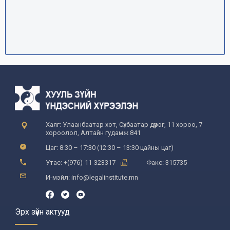
Хаяг: Улаанбаатар хот, Сүхбаатар дүүрэг, 11 хороо, 7
хороолол, Алтайн гудамж 841
Цаг: 8:30 – 17:30 (12:30 – 13:30 цайны цаг)
Утас: +(976)-11-323317
Факс: 315735
И-мэйл: info@legalinstitute.mn
Эрх зүйн актууд