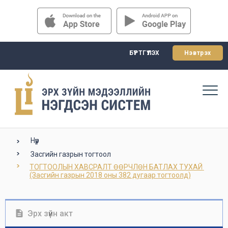
БҮРТГҮҮЛЭХ
Нэвтрэх
Нүүр
Засгийн газрын тогтоол
ТОГТООЛЫН ХАВСРАЛТ ӨӨРЧЛӨН БАТЛАХ ТУХАЙ 
(Засгийн газрын 2018 оны 382 дугаар тогтоолд)
Эрх зүйн акт