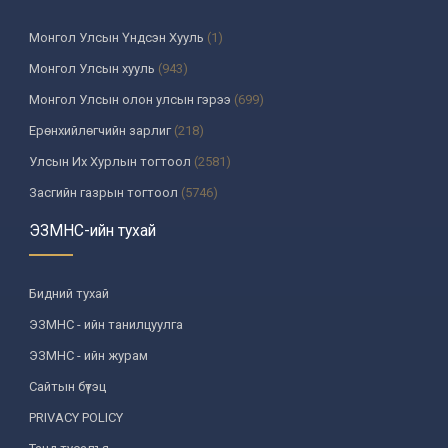
Монгол Улсын Үндсэн Хууль
(1)
Монгол Улсын хууль
(943)
Монгол Улсын олон улсын гэрээ
(699)
Ерөнхийлөгчийн зарлиг
(218)
Улсын Их Хурлын тогтоол
(2581)
Засгийн газрын тогтоол
(5746)
Үндсэн хуулийн цэцийн шийдвэр
(335)
ЭЗМНС-ийн тухай
Улсын дээд шүүхийн тогтоол
(259)
УИХ-аас томилогддог байгууллагын дарга, түүнтэй адилтгах албан
Бидний тухай
тушаалтны шийдвэр
(130)
ЭЗМНС - ийн танилцуулга
Сайдын тушаал
(988)
ЭЗМНС - ийн журам
Засгийн газрын агентлагийн даргын тушаал
(215)
Сайтын бүтэц
Хууль, хяналтын байгууллага
(6)
PRIVACY POLICY
Төрийн зарим чиг үүргийг хууль болон гэрээний үндсэн дээр
хэрэгжүүлж буй байгууллага
(3)