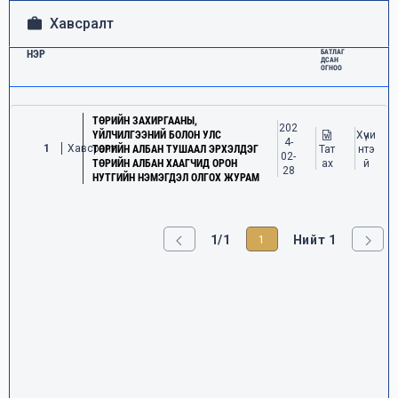
Хавсралт
НЭР
БАТЛАГ
ДСАН
ОГНОО
ТӨРИЙН ЗАХИРГААНЫ,
202
ҮЙЛЧИЛГЭЭНИЙ БОЛОН УЛС
Хүчи
4-
1
Хавсралт
ТӨРИЙН АЛБАН ТУШААЛ ЭРХЭЛДЭГ
Тат
нтэ
02-
ТӨРИЙН АЛБАН ХААГЧИД ОРОН
ах
й
28
НУТГИЙН НЭМЭГДЭЛ ОЛГОХ ЖУРАМ
1/1
Нийт 1
1