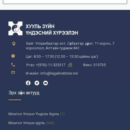
Хаяг: Улаанбаатар хот, Сүхбаатар дүүрэг, 11 хороо, 7
хороолол, Алтайн гудамж 841
Цаг: 8:30 – 17:30 (12:30 – 13:30 цайны цаг)
Утас: +(976)-11-323317
Факс: 315735
И-мэйл: info@legalinstitute.mn
Эрх зүйн актууд
Монгол Улсын Үндсэн Хууль
(1)
Монгол Улсын хууль
(943)