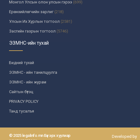
Монгол Улсын олон улсын гэрээ
(699)
Ерөнхийлөгчийн зарлиг
(218)
Улсын Их Хурлын тогтоол
(2581)
Засгийн газрын тогтоол
(5746)
Үндсэн хуулийн цэцийн шийдвэр
(335)
ЭЗМНС-ийн тухай
Улсын дээд шүүхийн тогтоол
(259)
УИХ-аас томилогддог байгууллагын дарга, түүнтэй адилтгах албан
Бидний тухай
тушаалтны шийдвэр
(130)
ЭЗМНС - ийн танилцуулга
Сайдын тушаал
(987)
ЭЗМНС - ийн журам
Засгийн газрын агентлагийн даргын тушаал
(215)
Сайтын бүтэц
Хууль, хяналтын байгууллага
(6)
PRIVACY POLICY
Төрийн зарим чиг үүргийг хууль болон гэрээний үндсэн дээр
хэрэгжүүлж буй байгууллага
(3)
Танд тусалъя
Аймаг, нийслэлийн ИТХ-ын шийдвэр
(1208)
Аймаг, нийслэлийн Засаг даргын захирамж
(85)
© 2025 legalinfo.mn Бүх эрх хуулиар
Developed by
Зөвлөл, хороо, бусад байгууллага
(582)