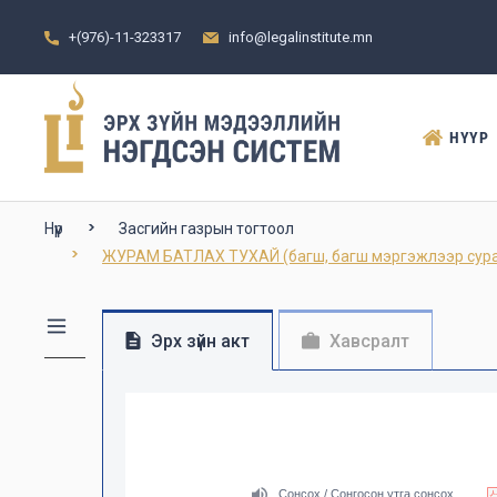
+(976)-11-323317
info@legalinstitute.mn
НҮҮР
Нүүр
Засгийн газрын тогтоол
ЖУРАМ БАТЛАХ ТУХАЙ (багш, багш мэргэжлээр суралцаг
Эрх зүйн акт
Хавсралт
Сонсох / Сонгосон утга сонсох