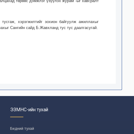
ралцахад төрөөс дэмжлэг үзүүлэх журам"-ыг хавсралт
 тусгаж, хэрэгжилтийг зохион байгуулж ажиллахыг
ахыг Сангийн сайд Б.Жавхланд тус тус даалгасугай.
ЭЗМНС-ийн тухай
Бидний тухай