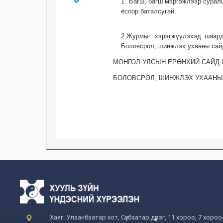
1."Багш, багш мэргэжлээр сурал
ёсоор баталсугай.
2.Журмыг хэрэгжүүлэхэд шаард
Боловсрол, шинжлэх ухааны сайд
МОНГОЛ УЛСЫН ЕРӨНХИЙ САЙД 
БОЛОВСРОЛ, ШИНЖЛЭХ УХААНЫ 
Хаяг: Улаанбаатар хот, Сүхбаатар дүүрэг, 11 хороо, 7 хоро