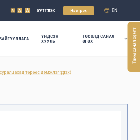
A
EN
A
БҮРТГҮҮЛЭХ
Нэвтрэх
A
Таны санал хүсэлт
ҮНДСЭН
ТӨСӨЛД САНАЛ
БАЙГУУЛЛАГА
ХУУЛЬ
ӨГӨХ
уралцахад төрөөс дэмжлэг үзүүлэх)