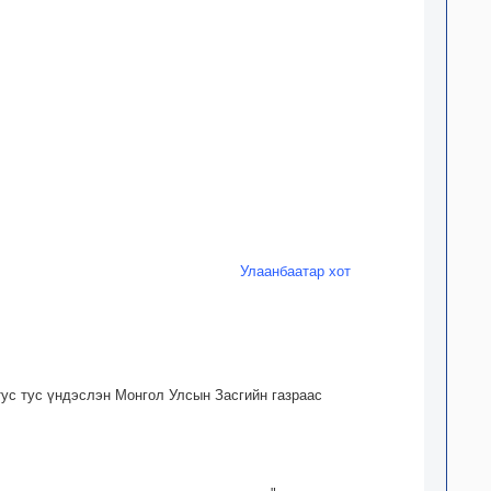
Улаанбаатар хот
 тус тус үндэслэн Монгол Улсын Засгийн газраас