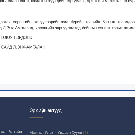
цагч болон багш, ажилтны хүүхдийг тэргүүлэх, эрэлттэй мэргэжлээр су
агдах хөрөнгийн эх үүсвэрийг жил бүрийн төсвийн багцын төсөлдөө
 Л.Энх-Амгаланд, хөрөнгийн зарцуулалтад байнгын хяналт тавьж ажилл
Л.ОЮУН-ЭРДЭНЭ
САЙД Л.ЭНХ-АМГАЛАН
Эрх зүйн актууд
олол, Алтайн
Монгол Улсын Үндсэн Хууль
(1)