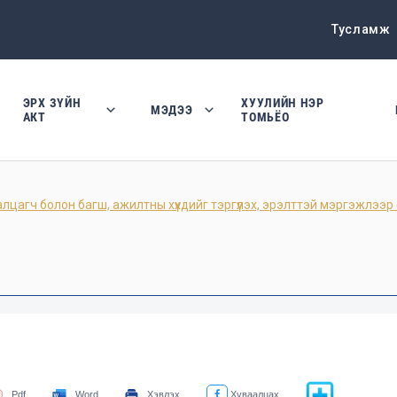
Тусламж
ЭРХ ЗҮЙН
ХУУЛИЙН НЭР
МЭДЭЭ
АКТ
ТОМЬЁО
ч болон багш, ажилтны хүүхдийг тэргүүлэх, эрэлттэй мэргэжлээр с
Pdf
Word
Хэвлэх
Хуваалцах