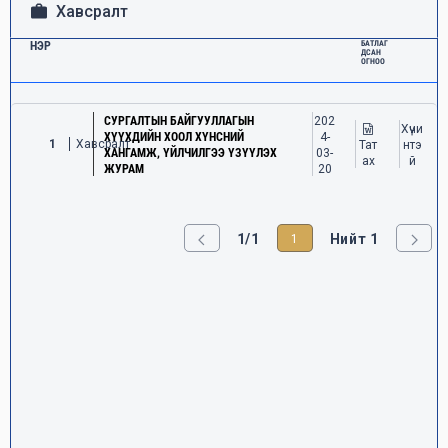
Хавсралт
НЭР
БАТЛАГ
ДСАН
ОГНОО
СУРГАЛТЫН БАЙГУУЛЛАГЫН
202
Хүчи
ХҮҮХДИЙН ХООЛ ХҮНСНИЙ
4-
1
Хавсралт
Тат
нтэ
ХАНГАМЖ, ҮЙЛЧИЛГЭЭ ҮЗҮҮЛЭХ
03-
ах
й
ЖУРАМ
20
1/1
Нийт 1
1