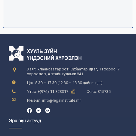
Хаяг: Улаанбаатар хот, Сүхбаатар дүүрэг, 11 хороо, 7
хороолол, Алтайн гудамж 841
Цаг: 8:30 – 17:30 (12:30 – 13:30 цайны цаг)
Утас: +(976)-11-323317
Факс: 315735
И-мэйл: info@legalinstitute.mn
Эрх зүйн актууд