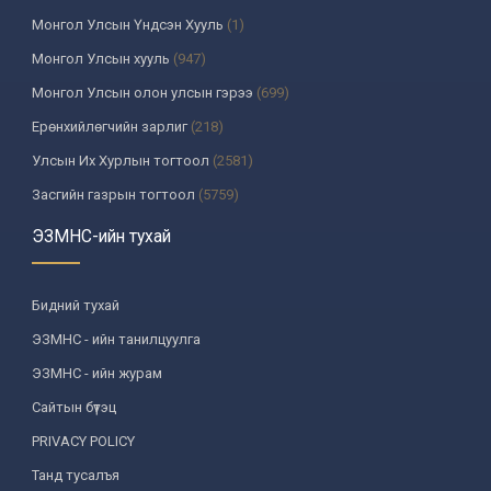
Монгол Улсын Үндсэн Хууль
(1)
Монгол Улсын хууль
(947)
Монгол Улсын олон улсын гэрээ
(699)
Ерөнхийлөгчийн зарлиг
(218)
Улсын Их Хурлын тогтоол
(2581)
Засгийн газрын тогтоол
(5759)
Үндсэн хуулийн цэцийн шийдвэр
(335)
ЭЗМНС-ийн тухай
Улсын дээд шүүхийн тогтоол
(259)
УИХ-аас томилогддог байгууллагын дарга, түүнтэй адилтгах албан
Бидний тухай
тушаалтны шийдвэр
(130)
ЭЗМНС - ийн танилцуулга
Сайдын тушаал
(987)
ЭЗМНС - ийн журам
Засгийн газрын агентлагийн даргын тушаал
(215)
Сайтын бүтэц
Хууль, хяналтын байгууллага
(6)
PRIVACY POLICY
Төрийн зарим чиг үүргийг хууль болон гэрээний үндсэн дээр
хэрэгжүүлж буй байгууллага
(3)
Танд тусалъя