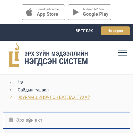
БҮРТГҮҮЛЭХ
Нэвтрэх
Нүүр
Сайдын тушаал
ЖУРАМ ШИНЭЧЛЭН БАТЛАХ ТУХАЙ
Эрх зүйн акт