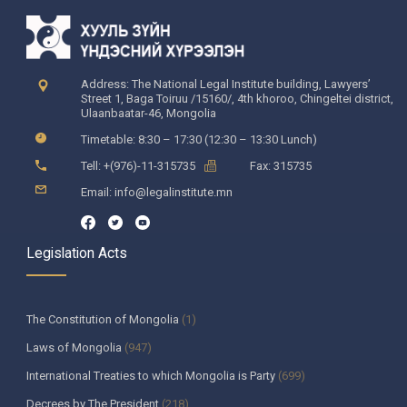
Address: The National Legal Institute building, Lawyers’
Street 1, Baga Toiruu /15160/, 4th khoroo, Chingeltei district,
Ulaanbaatar-46, Mongolia
Timetable: 8:30 – 17:30 (12:30 – 13:30 Lunch)
Tell: +(976)-11-315735
Fax: 315735
Email: info@legalinstitute.mn
Legislation Acts
The Constitution of Mongolia
(1)
Laws of Mongolia
(947)
International Treaties to which Mongolia is Party
(699)
Decrees by The President
(218)