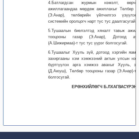
4.Батлагдсан журмын нэмэлт, өөрчл
ажиллагаандаа мөрдөж ажиллахыг Төлбөр то
(Э.Анар), төлбөрийн үйлчилгээ үзүүлэг
системийн оролцогч нарт тус тус даалгасугай.
5.Тушаалын биелэлтэд хяналт тавьж ажил
тооцооны газар (Э.Анар), Дотоод ау
(А.Шижирмаа)-т тус тус үүрэг болгосугай.
6.Тушаалыг Хууль зүй, дотоод хэргийн яама
захиргааны хэм хэмжээний актын улсын нэгд
бүртгүүлэх арга хэмжээ авахыг Хууль, эр
(Д.Аюуш), Төлбөр тооцооны газар (Э.Анар)-т 
болгосугай.
ЕРӨНХИЙЛӨГЧ Б.ЛХАГВАСҮРЭН