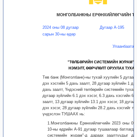
МОНГОЛБАНКНЫ ЕРӨНХИЙЛӨГЧИЙН Т
2024 оны 08 дугаар
Дугаар А-195
сарын 30-ны өдөр
Улаанбаатар
"ТӨЛБӨРИЙН СИСТЕМИЙН ЖУРАМ"-
НЭМЭЛТ, ӨӨРЧЛӨЛТ ОРУУЛАХ ТУХА
Төв банк (Монголбанк)-ны тухай хуулийн 5 дугаар
дэх хэсгийн 5 дахь заалт, 28 дугаар зүйлийн 1 дэх
дахь заалт, Үндэсний төлбөрийн системийн тухай
дугаар зүйлийн 6.1 дэх хэсэг, 6.3 дахь хэсгийн 6.3
заалт, 13 дугаар зүйлийн 13.1 дэх хэсэг, 18 дугаа
дэх хэсэг, 28 дугаар зүйлийн 28.2 дахь хэсгийг ту
үндэслэн ТУШААХ нь:
1.Монголбанкны Ерөнхийлөгчийн 2023 оны 05
10-ны өдрийн А-91 дугаар тушаалаар батлагдс
системийн журам"-д дараах заалтуудыг до