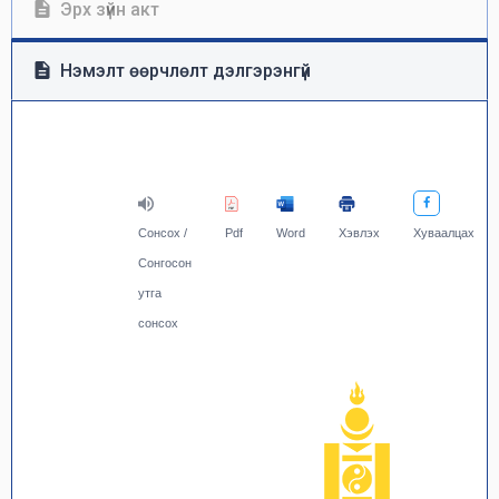
Эрх зүйн акт
Нэмэлт өөрчлөлт дэлгэрэнгүй
Сонсох /
Pdf
Word
Хэвлэх
Хуваалцах
Сонгосон
утга
сонсох