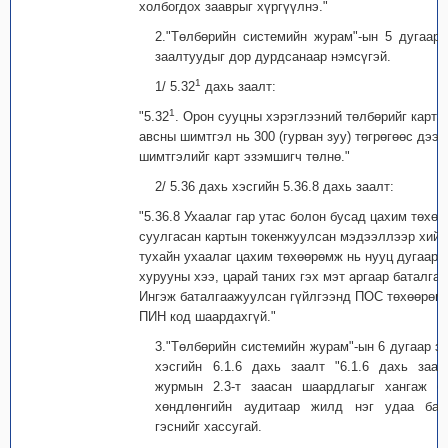
холбогдох зааврыг хүргүүлнэ."
2."Төлбөрийн системийн журам"-ын 5 дугаар
заалтуудыг дор дурдсанаар нэмсүгэй.
1
1/ 5.32
дахь заалт:
1
"5.32
. Орон сууцны хэрэглээний төлбөрийг карта
авсны шимтгэл нь 300 (гурван зуу) төгрөгөөс дээш
шимтгэлийг карт эзэмшигч төлнө."
2/ 5.36 дахь хэсгийн 5.36.8 дахь заалт:
"5.36.8 Ухаалаг гар утас болон бусад цахим төхө
суулгасан картын токенжуулсан мэдээллээр хийгд
тухайн ухаалаг цахим төхөөрөмж нь нууц дугаар 
хурууны хээ, царай таних гэх мэт аргаар баталга
Ингэж баталгаажуулсан гүйлгээнд ПОС төхөөрөм
ПИН код шаардахгүй."
3."Төлбөрийн системийн журам"-ын 6 дугаар зү
хэсгийн 6.1.6 дахь заалт "6.1.6 дахь заал
журмын 2.3-т заасан шаардлагыг хангаж ба
хөндлөнгийн аудитаар жилд нэг удаа бата
гэснийг хассугай.