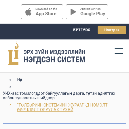
БҮРТГҮҮЛЭХ
Нэвтрэх
Нүүр
УИХ-аас томилогддог байгууллагын дарга, түүнтэй адилтгах
албан тушаалтны шийдвэр
"ТӨЛБӨРИЙН СИСТЕМИЙН ЖУРАМ"-Д НЭМЭЛТ, 
ӨӨРЧЛӨЛТ ОРУУЛАХ ТУХАЙ