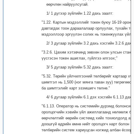
өөрчлөн найруулсугай.
1/ 1 дүгээр зүйлийн 1.22 дахь заалт:
"1.22. Картын мэдээллийг токен буюу 16-19 орон 
давтагдах тоон дараалалаар орлуулах, тухайн то
мэдээллээр эргүүлэн солих нь токенжуулах үйлд
2/ 3 дугаар зүйлийн 3.2 дахь хэсгийн 3.2.6 дахь
"3.2.6. Цахим хэтэвчинд зөвхөн олон улсын стан
үүсгэсэн токен ашиглах, гүйлгээ илгээх;"
3/ 5 дугаар зүйлийн 5.32 дахь заалт:
"5.32. Төрийн үйлчилгээний төлбөрийг картаар хү
шимтгэл нь 1,500 (нэг мянга таван зуу) төгрөгөөс
ба шимтгэлийг карт эзэмшигч төлнө."
4/ 6 дугаар зүйлийн 6.1 дэх хэсгийн 6.1.13 дахь
"6.1.13. Оператор нь системийн дүрэмд болонсис
оролцогчийн хэвийн үйл ажиллагаанд нөлөөлж б
өөрчлөлтийг өөрийн системд хийх тохиолдолд аж
доошгүй өдрийн өмнө нийт оролцогч нарт болон 
төлбөрийн систем хариуцсан нэгжид албан ёсоор