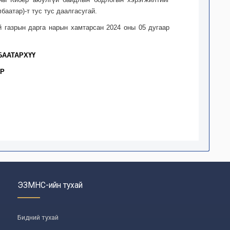
аатар)-т тус тус даалгасугай.
й газрын дарга нарын хамтарсан 2024 оны 05 дугаар
БААТАРХҮҮ
АР
ЭЗМНС-ийн тухай
Бидний тухай