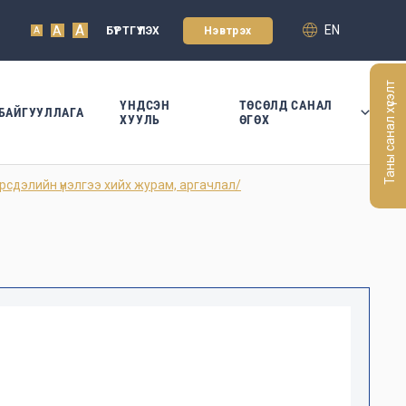
A
EN
A
БҮРТГҮҮЛЭХ
Нэвтрэх
A
Таны санал хүсэлт
ҮНДСЭН
ТӨСӨЛД САНАЛ
БАЙГУУЛЛАГА
ХУУЛЬ
ӨГӨХ
дэлийн үнэлгээ хийх журам, аргачлал/