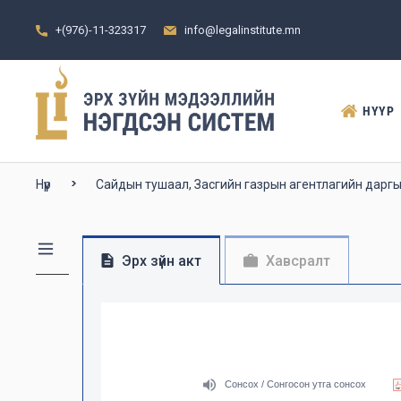
+(976)-11-323317
info@legalinstitute.mn
НҮҮР
Нүүр
Сайдын тушаал, Засгийн газрын агентлагийн дарг
Эрх зүйн акт
Хавсралт
Сонсох / Сонгосон утга сонсох