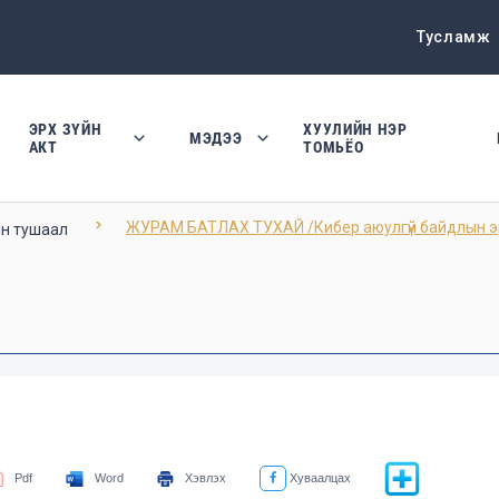
Тусламж
ЭРХ ЗҮЙН
ХУУЛИЙН НЭР
МЭДЭЭ
АКТ
ТОМЬЁО
ЖУРАМ БАТЛАХ ТУХАЙ /Кибер аюулгүй байдлын эрс
ын тушаал
Pdf
Word
Хэвлэх
Хуваалцах