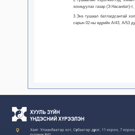
зохицуулах газар (Э.Насанбат)-т
3.Энэ тушаал батлагдсантай хо
сарын 02-ны өдрийн А/43, А/53 д
Хаяг: Улаанбаатар хот, Сүхбаатар дүүрэг, 11 хороо, 7 хоро
гудамж 841