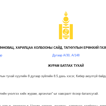
ИННОВАЦ, ХАРИЛЦАА ХОЛБООНЫ САЙД, ТАГНУУЛЫН ЕРӨНХИЙ ГА
өр
Дугаар А/30, А/148
ЖУРАМ БАТЛАХ ТУХАЙ
ын тухай хуулийн 8 дугаар зүйлийн 8.5 дахь хэсэг, Кибер аюулгүй байдл
ийн үнэлгээ хийх журам, аргачлал"-ыг хавсралт ёсоор баталсугай.
т тавьж ажиллахыг Цахим хөгжил, инновац, харилцаа холбооны яам