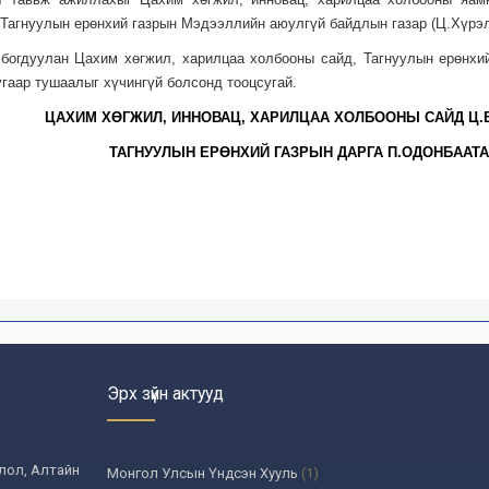
, Тагнуулын ерөнхий газрын Мэдээллийн аюулгүй байдлын газар (Ц.Хүрэлб
лбогдуулан Цахим хөгжил, харилцаа холбооны сайд, Тагнуулын ерөнхи
угаар тушаалыг хүчингүй болсонд тооцсугай.
ЦАХИМ ХӨГЖИЛ, ИННОВАЦ, ХАРИЛЦАА ХОЛБООНЫ САЙД Ц.
ТАГНУУЛЫН ЕРӨНХИЙ ГАЗРЫН ДАРГА П.ОДОНБААТ
Эрх зүйн актууд
олол, Алтайн
Монгол Улсын Үндсэн Хууль
(1)