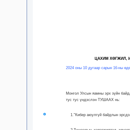
ЦАХИМ ХӨГЖИЛ, 
2024 оны 10 дугаар сарын 16-ны өд
Монгол Улсын яамны эрх зүйн байдл
тус тус үндэслэн ТУШААХ нь:
1."Кибер аюулгүй байдлын эрсдэл
2.Тушаалын хэрэгжилтэд хянал