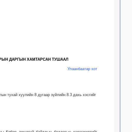
ЗРЫН ДАРГЫН ХАМТАРСАН ТУШААЛ
Улаанбаатар хот
ын тухай хуулийн 8 дугаар зүйлийн 8.3 дахь хэсгийг
ны Кибер аюулгүй байдлын бодлогын хэрэгжилтийг