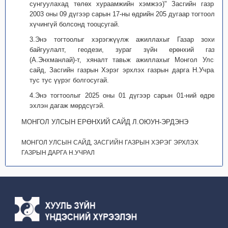
сунгуулахад төлөх хураамжийн хэмжээ)" Засгийн газрын
2003 оны 09 дүгээр сарын 17-ны өдрийн 205 дугаар тогтоолыг
хүчингүй болсонд тооцсугай.
3.Энэ тогтоолыг хэрэгжүүлж ажиллахыг Газар зохион
байгуулалт, геодези, зураг зүйн ерөнхий газар
(А.Энхманлай)-т, хяналт тавьж ажиллахыг Монгол Улсын
сайд, Засгийн газрын Хэрэг эрхлэх газрын дарга Н.Учралд
тус тус үүрэг болгосугай.
4.Энэ тогтоолыг 2025 оны 01 дүгээр сарын 01-ний өдрөөс
эхлэн дагаж мөрдсүгэй.
МОНГОЛ УЛСЫН ЕРӨНХИЙ САЙД Л.ОЮУН-ЭРДЭНЭ
МОНГОЛ УЛСЫН САЙД, ЗАСГИЙН ГАЗРЫН ХЭРЭГ ЭРХЛЭХ
ГАЗРЫН ДАРГА Н.УЧРАЛ