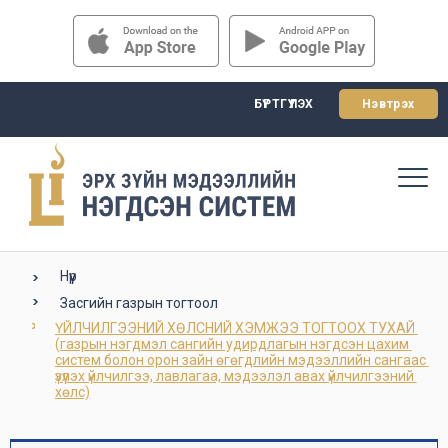
БҮРТГҮҮЛЭХ
Нэвтрэх
Нүүр
Засгийн газрын тогтоол
ҮЙЛЧИЛГЭЭНИЙ ХӨЛСНИЙ ХЭМЖЭЭ ТОГТООХ ТУХАЙ 
(газрын нэгдмэл сангийн удирдлагын нэгдсэн цахим 
систем болон орон зайн өгөгдлийн мэдээллийн сангаас 
үзүүлэх үйлчилгээ, лавлагаа, мэдээлэл авах үйлчилгээний 
хөлс)