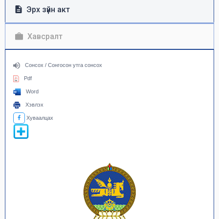
Эрх зүйн акт
Хавсралт
Сонсох / Сонгосон утга сонсох
Pdf
Word
Хэвлэх
Хуваалцах