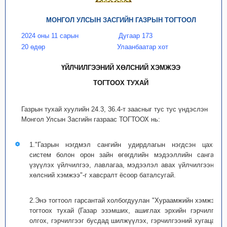
МОНГОЛ УЛСЫН ЗАСГИЙН ГАЗРЫН ТОГТООЛ
2024 оны 11 сарын
Дугаар 173
20 өдөр
Улаанбаатар хот
ҮЙЛЧИЛГЭЭНИЙ ХӨЛСНИЙ ХЭМЖЭЭ
ТОГТООХ ТУХАЙ
Газрын тухай хуулийн 24.3, 36.4-т заасныг тус тус үндэслэн
Монгол Улсын Засгийн газраас ТОГТООХ нь:
1."Газрын нэгдмэл сангийн удирдлагын нэгдсэн цахим
систем болон орон зайн өгөгдлийн мэдээллийн сангаас
үзүүлэх үйлчилгээ, лавлагаа, мэдээлэл авах үйлчилгээний
хөлсний хэмжээ"-г хавсралт ёсоор баталсугай.
2.Энэ тогтоол гарсантай холбогдуулан "Хураамжийн хэмжээг
тогтоох тухай (Газар эзэмших, ашиглах эрхийн гэрчилгээ
олгох, гэрчилгээг бусдад шилжүүлэх, гэрчилгээний хугацааг