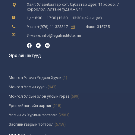
Хаяг: Улаанбаатар хот, Сүхбаатар дүүрэг, 11 хороо, 7
хороолол, Алтайн гудамж 841
Цаг: 8:30 – 17:30 (12:30 – 13:30 цайны цаг)
Утас: +(976)-11-323317
Факс: 315735
И-мэйл: info@legalinstitute.mn
Эрх зүйн актууд
Монгол Улсын Үндсэн Хууль
(1)
Монгол Улсын хууль
(947)
Монгол Улсын олон улсын гэрээ
(699)
Ерөнхийлөгчийн зарлиг
(218)
Улсын Их Хурлын тогтоол
(2581)
Засгийн газрын тогтоол
(5759)
Үндсэн хуулийн цэцийн шийдвэр
(335)