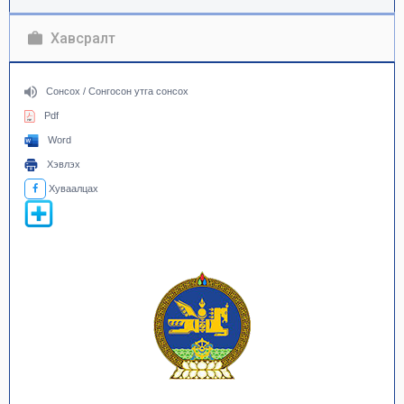
Хавсралт
Сонсох / Сонгосон утга сонсох
Pdf
Word
Хэвлэх
Хуваалцах