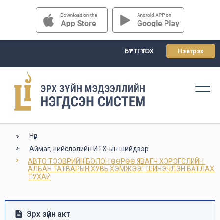
БҮРТГҮҮЛЭХ
Нэвтрэх
Нүүр
Аймаг, нийслэлийн ИТХ-ын шийдвэр
АВТО ТЭЭВРИЙН БОЛОН ӨӨРӨӨ ЯВАГЧ ХЭРЭГСЛИЙН 
АЛБАН ТАТВАРЫН ХУВЬ ХЭМЖЭЭГ ШИНЭЧЛЭН БАТЛАХ 
ТУХАЙ
Эрх зүйн акт