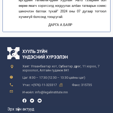
иргэдийн Төлөөлөгчдийн Хурлын "Авто тээврийн болон
өөрөө явагч хэрэгсэлд ногдуулах албан татварын хэмжээг
шинэчлэн батлах тухай" 2024 оны 07 дугаар тогтоолыг
хүчингүй болсонд тооцсугай.
ДАРГА А.БАЯР
Хаяг: Улаанбаатар хот, Сүхбаатар дүүрэг, 11 хороо, 7
хороолол, Алтайн гудамж 841
Цаг: 8:30 – 17:30 (12:30 – 13:30 цайны цаг)
Утас: +(976)-11-323317
Факс: 315735
И-мэйл: info@legalinstitute.mn
Эрх зүйн актууд