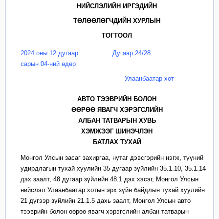
НИЙСЛЭЛИЙН ИРГЭДИЙН
ТӨЛӨӨЛӨГЧДИЙН ХУРЛЫН
ТОГТООЛ
2024 оны 12 дугаар
Дугаар 24/28
сарын 04-ний өдөр
Улаанбаатар хот
АВТО ТЭЭВРИЙН БОЛОН
ӨӨРӨӨ ЯВАГЧ ХЭРЭГСЛИЙН
АЛБАН ТАТВАРЫН ХУВЬ
ХЭМЖЭЭГ ШИНЭЧЛЭН
БАТЛАХ ТУХАЙ
Монгол Улсын засаг захиргаа, нутаг дэвсгэрийн нэгж, түүний
удирдлагын тухай хуулийн 35 дугаар зүйлийн 35.1.10, 35.1.14
дэх заалт, 48 дугаар зүйлийн 48.1 дэх хэсэг, Монгол Улсын
нийслэл Улаанбаатар хотын эрх зүйн байдлын тухай хуулийн
21 дүгээр зүйлийн 21.1.5 дахь заалт, Монгол Улсын авто
тээврийн болон өөрөө явагч хэрэгслийн албан татварын