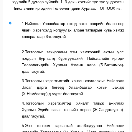
хуулийн 5 дугаар зүйлийн 1, 3 дахь хэсгийг тус тус үндэслэн
Нийслэлийн иргэдийн Төлөөлөгчдийн Хурлаас ТОГТООХ нь:
1.Нийслэл Улаанбаатар хотод авто тээврийн болон өөрөө
явагч хэрэгсэлд ногдуулах албан татварын хувь хэмжээг
хавсралтаар баталсугай.
2.Тогтоолыг захиргааны хэм хэмжээний актын улсын
нэгдсэн бүртгэлд бүртгүүлэхийг Нийслэлийн иргэдийн
Төлөөлөгчдийн Хурлын Ажлын алба (Б.Батбямба)-нд
даалгасугай.
3.Тогтоолын хэрэгжилтийг ханган ажиллахыг Нийслэлийн
Засаг дарга бөгөөд Улаанбаатар хотын Захирагч
(Х.Нямбаатар)-д үүрэг болгосугай.
4.Тогтоолын хэрэгжилтэд хяналт тавьж ажиллахыг
Хурлын Эдийн засаг, төсвийн хороо (Ж.Сандагсүрэн)-нд
даалгасугай.
5.Энэ тогтоол гарсантай холбогдуулан Нийслэлийн