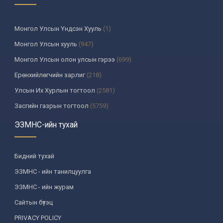
Монгол Улсын Үндсэн Хууль
(1)
Монгол Улсын хууль
(947)
Монгол Улсын олон улсын гэрээ
(699)
Ерөнхийлөгчийн зарлиг
(218)
Улсын Их Хурлын тогтоол
(2581)
Засгийн газрын тогтоол
(5759)
Үндсэн хуулийн цэцийн шийдвэр
(335)
ЭЗМНС-ийн тухай
Улсын дээд шүүхийн тогтоол
(259)
УИХ-аас томилогддог байгууллагын дарга, түүнтэй адилтгах албан
Бидний тухай
тушаалтны шийдвэр
(130)
ЭЗМНС - ийн танилцуулга
Сайдын тушаал
(987)
ЭЗМНС - ийн журам
Засгийн газрын агентлагийн даргын тушаал
(215)
Сайтын бүтэц
Хууль, хяналтын байгууллага
(6)
PRIVACY POLICY
Төрийн зарим чиг үүргийг хууль болон гэрээний үндсэн дээр