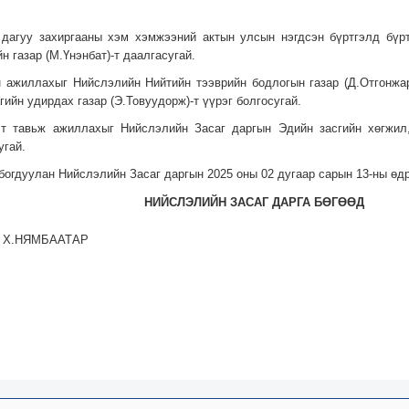
 дагуу захиргааны хэм хэмжээний актын улсын нэгдсэн бүртгэлд бүр
н газар (М.Үнэнбат)-т даалгасугай.
 ажиллахыг Нийслэлийн Нийтийн тээврийн бодлогын газар (Д.Отгонжар
ийн удирдах газар (Э.Товуудорж)-т үүрэг болгосугай.
т тавьж ажиллахыг Нийслэлийн Засаг даргын Эдийн засгийн хөгжил,
угай.
богдуулан Нийслэлийн Засаг даргын 2025 оны 02 дугаар сарын 13-ны өдр
НИЙСЛЭЛИЙН ЗАСАГ ДАРГА БӨГӨӨД
 Х.НЯМБААТАР