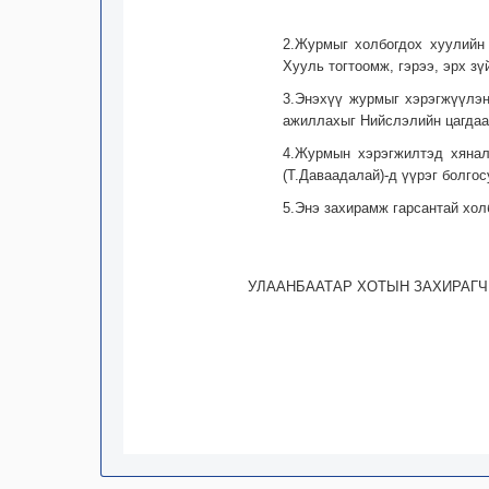
2.Журмыг холбогдох хуулийн
Хууль тогтоомж, гэрээ, эрх зүй
3.Энэхүү журмыг хэрэгжүүлэн
ажиллахыг Нийслэлийн цагдааг
4.Журмын хэрэгжилтэд хянал
(Т.Даваадалай)-д үүрэг болгос
5.Энэ захирамж гарсантай хол
УЛААНБААТАР ХОТЫН ЗАХИРАГЧ