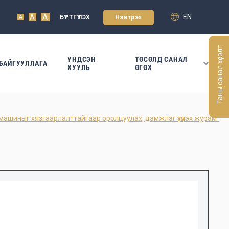
A
EN
A
БҮРТГҮҮЛЭХ
Нэвтрэх
A
Таны санал хүсэлт
ҮНДСЭН
ТӨСӨЛД САНАЛ
БАЙГУУЛЛАГА
ХУУЛЬ
ӨГӨХ
ашиныг хязгаарлалттайгаар оролцуулах, дэмжлэг үзүүлэх журам"