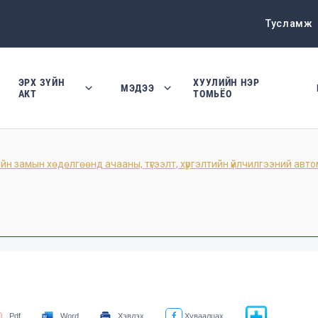
Тусламж
ЭРХ ЗҮЙН
ХУУЛИЙН НЭР
МЭДЭЭ
АКТ
ТОМЬЁО
замын хөдөлгөөнд ачааны, түгээлт, хүргэлтийн үйлчилгээний автом
Pdf
Word
Хэвлэх
Хуваалцах