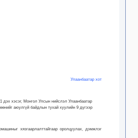
Улаанбаатар хот
.1 дэх хэсэг, Монгол Улсын нийслэл Улаанбаатар
лгөөнийг аюулгүй байдлын тухай хуулийн 9 дүгээр
томашиныг хязгаарлалттайгаар оролцуулах, дэмжлэг