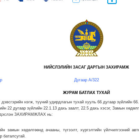
НИЙСЛЭЛИЙН ЗАСАГ ДАРГЫН ЗАХИРАМЖ
өр
Дугаар А/322
ЖУРАМ БАТЛАХ ТУХАЙ
г дэвсгэрийн нэгж, түүний удирдлагын тухай хууль 66 дугаар зүйлийн 66
йн 22 дугаар зүйлийн 22.1.13 дахь заалт, 22.5 дахь хэсэг, Замын хөдө
 үндэслэн ЗАХИРАМЖЛАХ нь:
ийн замын хөдөлгөөнд ачааны, түгээлт, хүргэлтийн үйлчилгээний ав
р баталсугай.