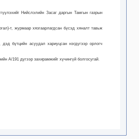
тгүүлэхийг Нийслэлийн Засаг даргын Тамгын газрын
гал)-т, журмаар хязгаарлагдсан бүсэд хяналт тавьж
 дэд бүтцийн асуудал хариуцсан нэгдүгээр орлогч
ийн А/191 дүгээр захирамжийг хүчингүй болгосугай.