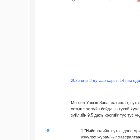
2025 оны 3 дугаар сарын 14-ний өд
Монгол Улсын Засаг захиргаа, нута
хотын эрх зүйн байдлын тухай хуули
зүйлийн 9.5 дахь хэсгийг тус тус
1."Нийслэлийн нутаг дэвсгэр
үзүүлэх журам"-ыг хавсралтаа