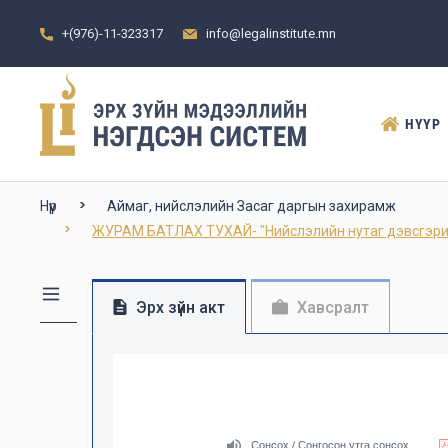
+(976)-11-323317
info@legalinstitute.mn
НҮҮР
Нүүр
Аймаг, нийслэлийн Засаг даргын захирамж
ЖУРАМ БАТЛАХ ТУХАЙ- "Нийслэлийн нутаг дэвсгэрийн 
Эрх зүйн акт
Хавсралт
Сонсох / Сонгосон утга сонсох