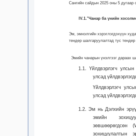
Сангийн сайдын 2025 оны 5 дугаар 
IV.1."Чанар ба үнийн хосолм
Эм, эмнэлгийн хэрэглэгдэхүүн худ
тендер шалгаруулалтад тус тендер
Эмийн чанарын үнэлгээг дараах ш
1.1. Үйлдвэрлэгч улсы
улсад үйлдвэрлэгдс
Үйлдвэрлэгч улсы
улсад үйлдвэрлэгд
1.2. Эм нь Дэлхийн эрү
эмийн зохицуу
зөвшөөрөгдсөн (W
зохицуулалтын э