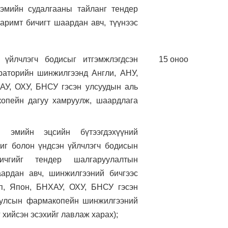
 эмийн судалгааны тайланг тендер
аримт бичигт шаардан авч, түүнээс
 үйлчлэгч бодисыг итгэмжлэгдсэн
15 оноо
раторийн шинжилгээнд Англи, АНУ,
АУ, ОХУ, БНСУ гэсэн улсуудын аль
опейн дагуу хамруулж, шаардлага
н эмийн эцсийн бүтээгдэхүүний
иг болон үндсэн үйлчлэгч бодисын
ичгийг тендер шалгаруулалтын
ардан авч, шинжилгээний бичгээс
п, Япон, БНХАУ, ОХУ, БНСУ гэсэн
 улсын фармакопейн шинжилгээний
 хийсэн эсэхийг лавлаж харах);