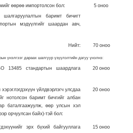
эмийг өөрөө импортолсон бол:
5 оноо
р шалгаруулалтын баримт бичигт
портын мэдүүлгийг шаардан авч,
Нийт:
70 оноо
рын үнэлгээг дараах шалгуур үзүүлэлтийн дагуу үнэлнэ:
ISO 13485 стандартын шаардлага
20 оноо
 хэрэглэгдэхүүн үйлдвэрлэгч улсдаа
20 оноо
эйг нотолсон баримт бичгийг албан
ар баталгаажуулж, өөр улсын хэл
ээр орчуулсан байх)-тэй бол:
гдэхүүнийг эрх бүхий байгууллага
15 оноо