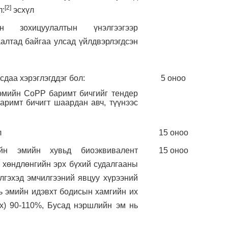
[2]
л:
эсхүл
 зохицуулалтын үнэлгээгээр
алтад байгаа улсад үйлдвэрлэгдсэн
сдаа хэрэглэгддэг бол:
5 оноо
 эмийн CoPP баримт бичгийг тендер
аримт бичигт шаардан авч, түүнээс
л
15 оноо
йн эмийн хувьд биоэквивалент
15 оноо
 хөндлөнгийн эрх бүхий судалгааны
лгэхэд эмчилгээний явцуу хүрээний
ь эмийн идэвхт бодисын хамгийн их
x) 90-110%, Бусад нэршлийн эм нь