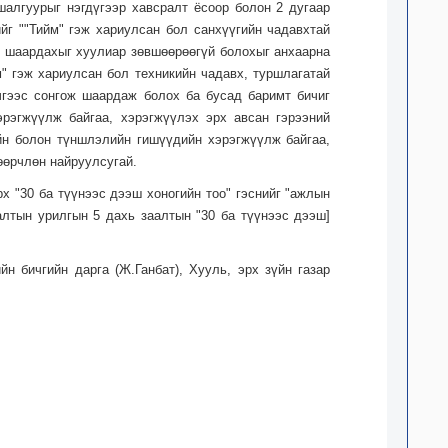
шалгуурыг нэгдүгээр хавсралт ёсоор болон 2 дугаар
ийг ""Тийм" гэж хариулсан бол санхүүгийн чадавхтай
иг шаардахыг хуулиар зөвшөөрөөгүй болохыг анхаарна
йм" гэж хариулсан бол техникийн чадавх, туршлагатай
 бичгээс сонгож шаардаж болох ба бусад баримт бичиг
эрэгжүүлж байгаа, хэрэгжүүлэх эрх авсан гэрээний
йн болон түншлэлийн гишүүдийн хэрэгжүүлж байгаа,
өөрчлөн найруулсугай.
х "30 ба түүнээс дээш хоногийн тоо" гэснийг "ажлын
лалтын урилгын 5 дахь заалтын "30 ба түүнээс дээш]
н бичгийн дарга (Ж.Ганбат), Хууль, эрх зүйн газар