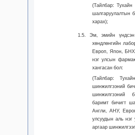
(Тайлбар: Тухайн
шалгаруулалтын б
харах);
1.5. Эм, эмийн үндсэн
хөндлөнгийн лабо
Европ, Япон, БНХ
нэг улсын фармак
хангасан бол:
(Тайлбар: Тухай
шинжилгээний бич
шинжилгээний б
баримт бичигт ша
Англи, АНУ, Евро
улсуудын аль нэг
аргаар шинжилгээг