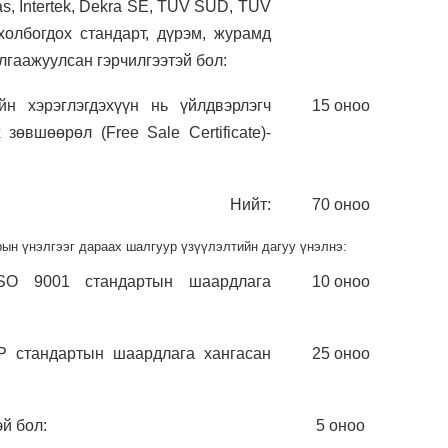
as, Intertek, Dekra SE, TUV SUD, TUV
олбогдох стандарт, дүрэм, журамд
лгаажуулсан гэрчилгээтэй бол:
йн хэрэглэгдэхүүн нь үйлдвэрлэгч
15 оноо
 зөвшөөрөл (Free Sale Certificate)-
Нийт:
70 оноо
ын үнэлгээг дараах шалгуур үзүүлэлтийн дагуу үнэлнэ:
ISO 9001 стандартын шаардлага
10 оноо
MP стандартын шаардлага хангасан
25 оноо
эй бол:
5 оноо