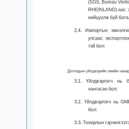
(SGS, Bureau Verit
RHEINLAND)-аас х
нийцүүлж буй бата
2.4. Импортын эмнэлги
улсаас экспортлох
тэй бол:
Дотоодын үйлдвэрийн эмийн чанар
3.1. Үйлдвэрлэгч нь 
хангасан бол:
3.2. Үйлдвэрлэгч нь G
бол:
3.3. Тохирлын гэрчилгээт