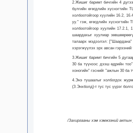
2.Жишиг баримт бичгийн 4 дүгээ
бүлгийн өгөгдлийн хүснэгтийн Т
холбоотойгоор хуулийн 16.2, 16
уу." гэж, өгөгдлийн хүснэгтийн 
холбоотойгоор хуулийн 17.2.1, 1
шаардахыг хуулиар зөвшөөрөөгү
талаарх мэдээлэл: ["Шаардана"
хэрэгжүүлэх эрх авсан гэрээний 
3.Жишиг баримт бичгийн 5 дугаа
30 ба түүнээс дээш өдрийн тоо"
хоногийн" гэснийг "ажлын 30 ба 
4.Энэ тушаалыг холбогдох журм
(З.Энхболд)-т тус тус үүрэг болг
/Захиргааны хэм хэмжээний актын у