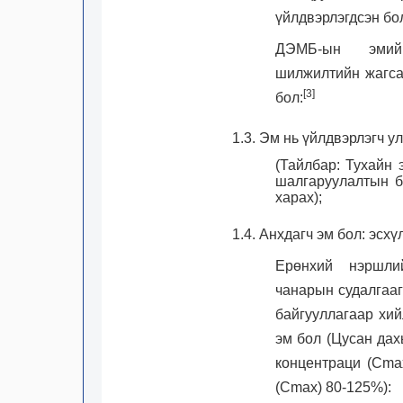
үйлдвэрлэгдсэн бо
ДЭМБ-ын эмийн
шилжилтийн жагса
[3]
бол:
1.3. Эм нь үйлдвэрлэгч ул
(Тайлбар: Тухайн
шалгаруулалтын б
харах);
1.4. Анхдагч эм бол: эсхү
Ерөнхий нэршли
чанарын судалгааг
байгууллагаар хий
эм бол (Цусан дах
концентраци (Cma
(Cmax) 80-125%):