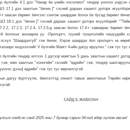
р бүлгийн 4.1 дэх "Чанар ба үнийн хосолмол" тендер үнэлэх үндсэн 
ШЗ 17.1 дэх заалтын "бичих.]" гэсний дараах хашилт доторх өгүүлбэр
.4-т заасан баримт бичгээс сонгож шаардаж болох ба бусад баримт бич
ТШЗ 18.1 дэх "бичих.]" гэсний дараах хашилт доторх өгүүлбэрийг ""Ти
7.2.2, 17.2.3, 17.2.4, 17.2.5-д заасан болон 17.4-т хамаарах баримт
й болохыг анхаарна уу. -Оролцогч, түүний түншлэлийн гишүүдийн х
 эсхүл "Шаардахгүй" гэж бичих. Хэрэв шаардах бол оролцогч нь өөри
талаарх мэдээллийг V бүлгийн Маягт 4-ийн дагуу ирүүлнэ." гэж тус тус 
р бүлгийн тендер илгээх 1 дүгээр маягтын 5 дахь заалтын хашилт дотор
 гэж, мөн заалтын "хоногийн" гэснийг "өдрийн" гэж, тендер шалгаруу
түүнээс дээш] өдрийн" гэж тус тус өөрчилсүгэй.
ын дагуу бүртгүүлж, биелэлтэд хяналт тавьж ажиллахыг Төрийн нарий
осугай.
САЙД Б.ЖАВХЛАН
лсын нэгдсэн санд 2025 оны 7 дугаар сарын 04-ний өдөр хүлээн авсан/