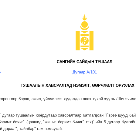
САНГИЙН САЙДЫН ТУШААЛ
р
Дугаар А/101
ТУШААЛЫН ХАВСРАЛТАД НЭМЭЛТ, ӨӨРЧЛӨЛТ ОРУУЛАХ 
хөрөнгөөр бараа, ажил, үйлчилгээ худалдан авах тухай хууль /Шинэчилсэ
7 дугаар тушаалын хоёрдугаар хавсралтаар батлагдсан "Гэрээ шууд бай
римт бичиг" (цаашид "жишиг баримт бичиг" гэх)"-ийн 5 дугаар бүлгий
й дараа ", тайлбар" гэж нэмсүгэй.