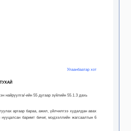
Улаанбаатар хот
ТУХАЙ
н найруулга/-ийн 55 дугаар зүйлийн 55.1.3 дахь
гуулах аргаар бараа, ажил, үйлчилгээ худалдан авах
н нууцалсан баримт бичиг, мэдээллийн жагсаалтын 6