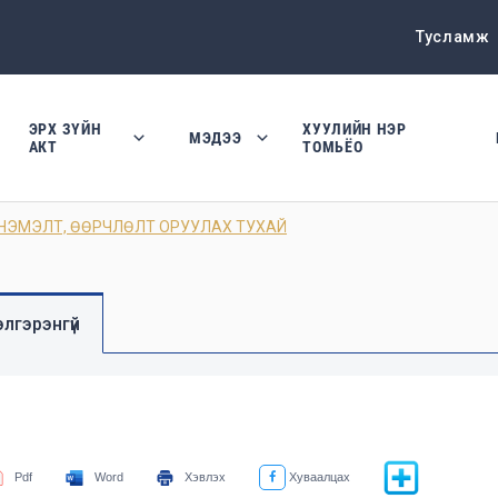
Тусламж
ЭРХ ЗҮЙН
ХУУЛИЙН НЭР
МЭДЭЭ
АКТ
ТОМЬЁО
НЭМЭЛТ, ӨӨРЧЛӨЛТ ОРУУЛАХ ТУХАЙ
лгэрэнгүй
Pdf
Word
Хэвлэх
Хуваалцах