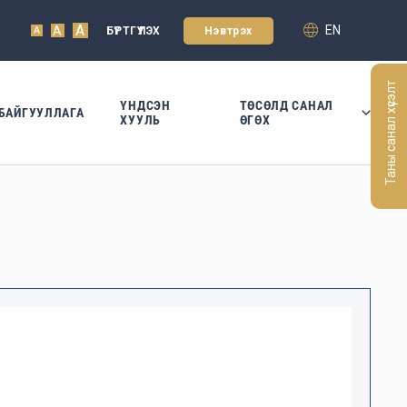
A
EN
A
БҮРТГҮҮЛЭХ
Нэвтрэх
A
Таны санал хүсэлт
ҮНДСЭН
ТӨСӨЛД САНАЛ
БАЙГУУЛЛАГА
ХУУЛЬ
ӨГӨХ