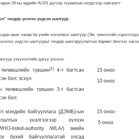
сарын 26-ны өдрийн А/101 дүгээр тушаалын нэгдүгээр хавсралт
ол" тендер үнэлэх үндсэн шалгуур
алдан авах чанар ба үнийн хосолмол шалгуур (Эм, эмнэлгийн хэрэглэгд
 үнэлэх үндсэн шалгуурыг тендер шалгаруулалтын баримт бичгээс хасна
алгуур үзүүлэлтийн дагуу үнэлнэ:
[1]
н төлөвшлийн түвшин
4-т багтсан
15 оноо
эн бол: эсхүл
10 оноо
н төлөвшлийн түвшин 3-т багтсан
сэн бол:
үл мэндийн байгууллага (ДЭМБ)-ын
15 оноо
лалтын үнэлгээгээр хүлээн
5 оноо
HO-listed-authority /WLA/) эмийн
рх бүхий байгууллагатай улсад