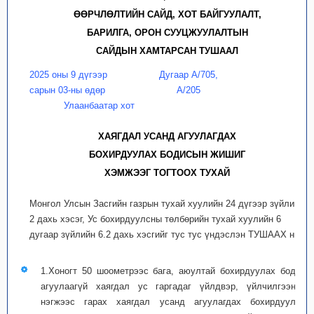
ӨӨРЧЛӨЛТИЙН САЙД, ХОТ БАЙГУУЛАЛТ,
БАРИЛГА, ОРОН СУУЦЖУУЛАЛТЫН
САЙДЫН ХАМТАРСАН ТУШААЛ
2025 оны 9 дүгээр
Дугаар А/705,
сарын 03-ны өдөр
А/205
Улаанбаатар хот
ХАЯГДАЛ УСАНД АГУУЛАГДАХ
БОХИРДУУЛАХ БОДИСЫН ЖИШИГ
ХЭМЖЭЭГ ТОГТООХ ТУХАЙ
Монгол Улсын Засгийн газрын тухай хуулийн 24 дүгээр зүйлийн
2 дахь хэсэг, Ус бохирдуулсны төлбөрийн тухай хуулийн 6
дугаар зүйлийн 6.2 дахь хэсгийг тус тус үндэслэн ТУШААХ нь:
1.Хоногт 50 шоометрээс бага, аюултай бохирдуулах бодис
агуулаагүй хаягдал ус гаргадаг үйлдвэр, үйлчилгээний
нэгжээс гарах хаягдал усанд агуулагдах бохирдуулах