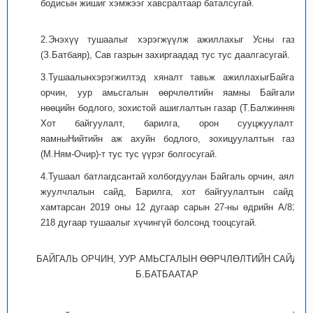
бодисын жишиг хэмжээг хавсралтаар баталсугай.
2.Энэхүү тушаалыг хэрэгжүүлж ажиллахыг Усны газар
(З.Батбаяр), Сав газрын захиргаадад тус тус даалгасугай.
3.Тушаалынхэрэгжилтэд хяналт тавьж ажиллахыгБайгаль
орчин, уур амьсгалын өөрчлөлтийн яамны Байгалийн
нөөцийн бодлого, зохистой ашиглалтын газар (Т.Балжинням),
Хот байгуулалт, барилга, орон сууцжуулалтын
яамныНийтийн аж ахуйн бодлого, зохицуулалтын газар
(М.Ням-Очир)-т тус тус үүрэг болгосугай.
4.Тушаал батлагдсантай холбогдуулан Байгаль орчин, аялал
жуулчлалын сайд, Барилга, хот байгуулалтын сайдын
хамтарсан 2019 оны 12 дугаар сарын 27-ны өдрийн А/816,
218 дугаар тушаалыг хүчингүй болсонд тооцсугай.
БАЙГАЛЬ ОРЧИН, УУР АМЬСГАЛЫН ӨӨРЧЛӨЛТИЙН САЙД
Б.БАТБААТАР