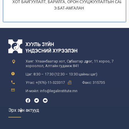
ХОТ БАЙГУУЛАЛТ, БАРИЛГА, ОРОН СУУЦЖУУЛАЛТЫН САЙД
Э.БАТ-АМГАЛАН
Хаяг: Улаанбаатар хот, Сүхбаатар дүүрэг, 11 хороо, 7
хороолол, Алтайн гудамж 841
Цаг: 8:30 – 17:30 (12:30 – 13:30 цайны цаг)
Утас: +(976)-11-323317
Факс: 315735
И-мэйл: info@legalinstitute.mn
Эрх зүйн актууд