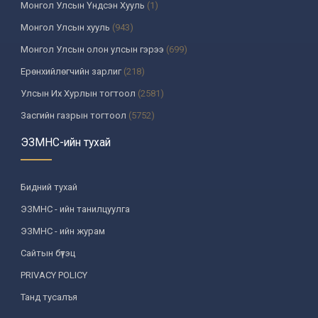
Монгол Улсын Үндсэн Хууль
(1)
Монгол Улсын хууль
(943)
Монгол Улсын олон улсын гэрээ
(699)
Ерөнхийлөгчийн зарлиг
(218)
Улсын Их Хурлын тогтоол
(2581)
Засгийн газрын тогтоол
(5752)
Үндсэн хуулийн цэцийн шийдвэр
(335)
ЭЗМНС-ийн тухай
Улсын дээд шүүхийн тогтоол
(259)
УИХ-аас томилогддог байгууллагын дарга, түүнтэй адилтгах албан
Бидний тухай
тушаалтны шийдвэр
(130)
ЭЗМНС - ийн танилцуулга
Сайдын тушаал
(987)
ЭЗМНС - ийн журам
Засгийн газрын агентлагийн даргын тушаал
(215)
Сайтын бүтэц
Хууль, хяналтын байгууллага
(6)
PRIVACY POLICY
Төрийн зарим чиг үүргийг хууль болон гэрээний үндсэн дээр
хэрэгжүүлж буй байгууллага
(3)
Танд тусалъя
Аймаг, нийслэлийн ИТХ-ын шийдвэр
(1208)