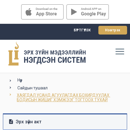
БҮРТГҮҮЛЭХ
Нэвтрэх
Нүүр
Сайдын тушаал
ХАЯГДАЛ УСАНД АГУУЛАГДАХ БОХИРДУУЛАХ 
БОДИСЫН ЖИШИГ ХЭМЖЭЭГ ТОГТООХ ТУХАЙ
Эрх зүйн акт