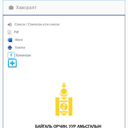
Хавсралт
Сонсох / Сонгосон утга сонсох
Pdf
Word
Хэвлэх
Хуваалцах
БАЙГАЛЬ ОРЧИН, УУР АМЬСГАЛЫН