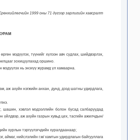
рөнхийлөгчийн 1999 оны 71 дүгээр зарлигийн хавсралт
ЖУРАМ
ргөн мэдүүлэх, түүнийг хүлээн авч судлах, шийдвэрлэх,
арилцааг зохицуулахад оршино.
өн мэдүүлэх нь энэхүү журамд үл хамаарна.
ам, аж ахуйн нэгжийн анхан, дунд, дээд шатны удирдлага,
үлнэ.
аг, шашин, хэвлэл мэдээллийн болон бусад салбаруудад
 үйлдвэр, аж ахуйн газрын хувьд цех, тасгийн ажилчдын/
дийн хурлын тэргүүлэгчдийн хуралдаанаар;
г, аймаг, нийслэлийн г.м/ хамтын удирдлагын байгууллага