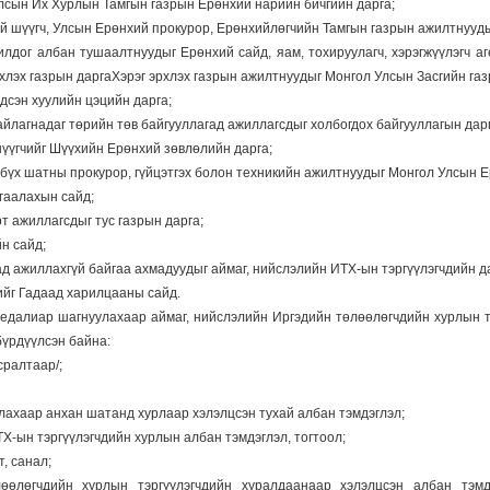
лсын Их Хурлын Тамгын газрын Ерөнхий нарийн бичгийн дарга;
й шүүгч, Улсын Ерөнхий прокурор, Ерөнхийлөгчийн Тамгын газрын ажилтнууды
илдог албан тушаалтнуудыг Ерөнхий сайд, яам, тохируулагч, хэрэгжүүлэгч аг
хлэх газрын даргаХэрэг эрхлэх газрын ажилтнуудыг Монгол Улсын Засгийн газ
ндсэн хуулийн цэцийн дарга;
йлагнадаг төрийн төв байгууллагад ажиллагсдыг холбогдох байгууллагын дарг
үүгчийг Шүүхийн Ерөнхий зөвлөлийн дарга;
 бүх шатны прокурор, гүйцэтгэх болон техникийн ажилтнуудыг Монгол Улсын Е
гаалахын сайд;
рт ажиллагсдыг тус газрын дарга;
йн сайд;
агад ажиллахгүй байгаа ахмадуудыг аймаг, нийслэлийн ИТХ-ын тэргүүлэгчдийн д
ийг Гадаад харилцааны сайд.
 медалиар шагнуулахаар аймаг, нийслэлийн Иргэдийн төлөөлөгчдийн хурлын 
бүрдүүлсэн байна:
сралтаар/;
улахаар анхан шатанд хурлаар хэлэлцсэн тухай албан тэмдэглэл;
ИТХ-ын тэргүүлэгчдийн хурлын албан тэмдэглэл, тогтоол;
т, санал;
өөлөгчдийн хурлын тэргүүлэгчдийн хуралдаанаар хэлэлцсэн албан тэмдэ