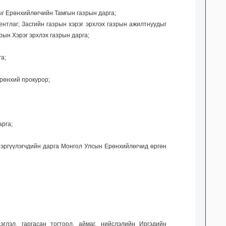
г Ерөнхийлөгчийн Тамгын газрын дарга;
ентлаг; Засгийн газрын хэрэг эрхлэх газрын ажилтнуудыг
рын Хэрэг эрхлэх газрын дарга;
а;
рөнхий прокурор;
арга;
тэргүүлэгчдийн дарга Монгол Улсын Ерөнхийлөгчид өргөн
глэл, гаргасан тогтоол, аймаг, нийслэлийн Иргэдийн