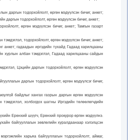
ын даргын тодорхойлолт, өргөн мэдүүлсэн бичиг, анкет;
н даргын тодорхойлолт, өргөн мэдүүлсэн бичиг, анкет;
хойлолт, өргөн мэдүүлсэн бичиг, анкет; Тамгын газарт
тэмдэглэл, тодорхойлолт, өргөн мэдүүлсэн бичиг, анкет;
иг анкет; гадаадын иргэдийн тухайд Гадаад харилцааны
ийн хурлын албан тэмдэглэл, Гадаад харилцааны сайдын
эмдэглэл, Цэцийн даргын тодорхойлолт, өргөн мэдүүлсэн
гууллагын даргын тодорхойлолт, өргөн мэдүүлсэг бичиг,
аюулгүй байдлыг хангах газрын даргын өргөн мэдүүлсэн
ан тэмдэглэл, холбогдох шатны Иргэдийн төлөөлөгчдийн
үхийн Ерөнхий шүүгч, Ерөнхий прокурор өргөн мэдүүлнэ.
 тухайн байгууллагын зөвлөлийн хуралдаанаар хэлэлцсэн
 мэргэжлийн харьяа байгууллагын тодорхойлолт, аймаг,