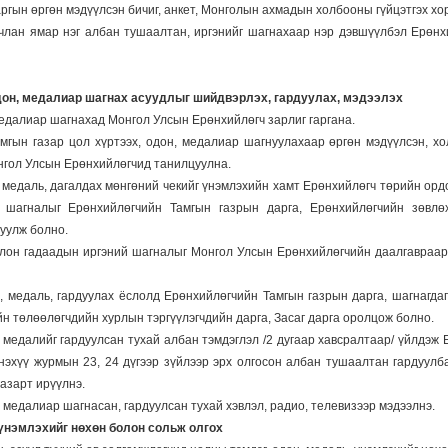
ргын өргөн мэдүүлсэн бичиг, анкет, Монголын ахмадын холбооны гүйцэтгэх хо
члан ямар нэг албан тушаалтан, иргэнийг шагнахаар нэр дэвшүүлбэл Ерөнхи
одон, медалиар шагнах асуудлыг шийдвэрлэх, гардуулах, мэдээлэх
медалиар шагнахад Монгол Улсын Ерөнхийлөгч зарлиг гаргана.
гын газар цол хүртээх, одон, медалиар шагнуулахаар өргөн мэдүүлсэн, хол
нгол Улсын Ерөнхийлөгчид танилцуулна.
, медаль, дагалдах мөнгөний чекийг үнэмлэхийн хамт Ерөнхийлөгч төрийн орд
 шагналыг Ерөнхийлөгчийн Тамгын газрын дарга, Ерөнхийлөгчийн зөвлөх
дуулж болно.
олон гадаадын иргэний шагналыг Монгол Улсын Ерөнхийлөгчийн даалгавраар 
, медаль, гардуулах ёслолд Ерөнхийлөгчийн Тамгын газрын дарга, шагнагда
н төлөөлөгчдийн хурлын тэргүүлэгчдийн дарга, Засаг дарга оролцож болно.
, медалийг гардуулсан тухай албан тэмдэглэл /2 дугаар хавсралтаар/ үйлдэж
нэхүү журмын 23, 24 дүгээр зүйлээр эрх олгосон албан тушаалтан гардуулб
азарт ирүүлнэ.
, медалиар шагнасан, гардуулсан тухай хэвлэл, радио, телевизээр мэдээлнэ.
 үнэмлэхийг нөхөн
болон сольж олгох