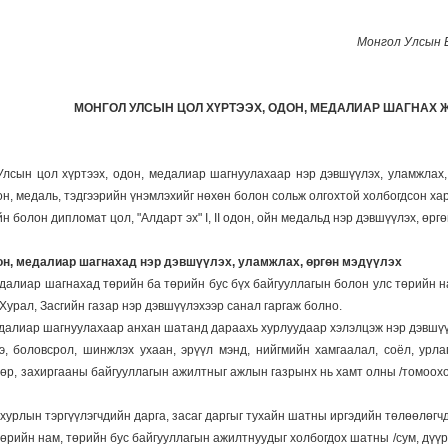
Монгол Улсын Е
МОНГОЛ УЛСЫН ЦОЛ ХҮРТЭЭХ, ОДОН, МЕДАЛИАР ШАГНАХ 
лсын цол хүртээх, одон, медалиар шагнуулахаар нэр дэвшүүлэх, уламжлах, ө
он, медаль, тэдгээрийн үнэмлэхийг нөхөн болон сольж олгохтой холбогдсон х
 болон дипломат цол, "Алдарт эх" I, II одон, ойн медальд нэр дэвшүүлэх, өрг
дон, медалиар шагнахад нэр дэвшүүлэх, уламжлах, өргөн мэдүүлэх
едалиар шагнахад төрийн ба төрийн бус бүх байгууллагын болон улс төрийн н
урал, Засгийн газар нэр дэвшүүлэхээр санал гаргаж болно.
медалиар шагнуулахаар анхан шатанд дараахь хурлуудаар хэлэлцэж нэр дэвшү
ээ, боловсрол, шинжлэх ухаан, эрүүл мэнд, нийгмийн хамгаалал, соёл, урл
өр, захиргааны байгууллагын ажилтныг ажлын газрынх нь хамт олны /томоохон
хурлын тэргүүлэгчдийн дарга, засаг даргыг тухайн шатны иргэдийн төлөөлөгч
төрийн нам, төрийн бус байгууллагын ажилтнуудыг холбогдох шатны /сум, дүүрэ