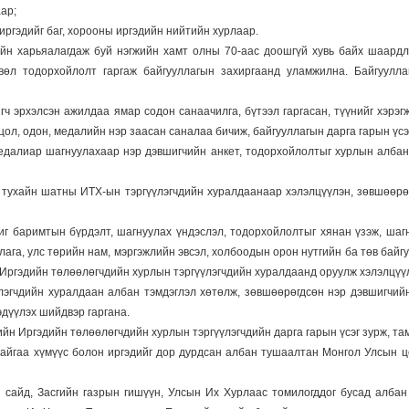
аар;
д иргэдийг баг, хорооны иргэдийн нийтийн хурлаар.
йн харьяалагдаж буй нэгжийн хамт олны 70-аас доошгүй хувь байх шаардл
вөл тодорхойлолт гаргаж байгууллагын захиргаанд уламжилна. Байгуулл
ч эрхэлсэн ажилдаа ямар содон санаачилга, бүтээл гаргасан, түүнийг хэрэг
цол, одон, медалийн нэр заасан саналаа бичиж, байгууллагын дарга гарын үсэг
медалиар шагнуулахаар нэр дэвшигчийн анкет, тодорхойлолтыг хурлын албан 
а тухайн шатны ИТХ-ын тэргүүлэгчдийн хуралдаанаар хэлэлцүүлэн, зөвшөөрө
чиг баримтын бүрдэлт, шагнуулах үндэслэл, тодорхойлолтыг хянан үзэж, шаг
ллага, улс төрийн нам, мэргэжлийн эвсэл, холбоодын орон нутгийн ба төв байг
 Иргэдийн төлөөлөгчдийн хурлын тэргүүлэгчдийн хуралдаанд оруулж хэлэлцүү
үлэгчдийн хуралдаан албан тэмдэглэл хөтөлж, зөвшөөрөгдсөн нэр дэвшигчий
дүүлэх шийдвэр гаргана.
ийн Иргэдийн төлөөлөгчдийн хурлын тэргүүлэгчдийн дарга гарын үсэг зурж, та
айгаа хүмүүс болон иргэдийг дор дурдсан албан тушаалтан Монгол Улсын ц
 сайд, Засгийн газрын гишүүн, Улсын Их Хурлаас томилогддог бусад алба