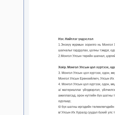
Нэг. Нийтлэг үндэслэл
1.Энэхүү журмын зорилго нь Монгол У
шагналыг гардуулах, цолны тэмдэг, од
2.Монгол Улсын төрийн шагнал, цэргийн
Хоёр. Монгол Улсын цол хүртээх, о
3. Монгол Улсын цол хүртээх, одон, м
Монгол Улсын Ерөнхийлөгч, Улсын Их Х
4. Монгол Улсын цол хүртээх, одон, 
а/ материаллаг үйлдвэрлэл, үйлчилг
ажиллагсад, орон нутгийн бүх шатны т
хурлаар;
б/ бүх шатны иргэдийн төлөөлөгчдийн 
в/ Улсын Их Хуралд суудал бүхий улс 