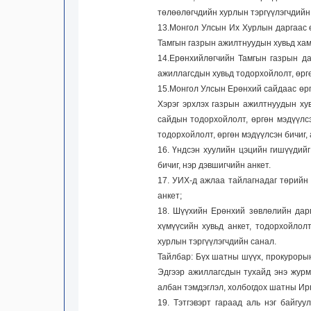
төлөөлөгчдийн хурлын тэргүүлэгчдийн 
13.Монгол Улсын Их Хурлын даргаас ө
Тамгын газрын ажилтнуудын хувьд хам
14.Ерөнхийлөгчийн Тамгын газрын да
ажиллагсдын хувьд тодорхойлолт, өргө
15.Монгол Улсын Ерөнхий сайдаас өргө
Хэрэг эрхлэх газрын ажилтнуудын ху
сайдын тодорхойлолт, өргөн мэдүүлс
тодорхойлолт, өргөн мэдүүлсэн бичиг, 
16. Үндсэн хуулийн цэцийн гишүүдий
бичиг, нэр дэвшигчийн анкет.
17. УИХ-д ажлаа тайлагнадаг төрийн 
анкет;
18. Шүүхийн Ерөнхий зөвлөлийн дарг
хүмүүсийн хувьд анкет, тодорхойлол
хурлын тэргүүлэгчдийн санал.
Тайлбар: Бүх шатны шүүх, прокурорын
Эдгээр ажиллагсдын тухайд энэ журмы
албан тэмдэглэл, холбогдох шатны Ир
19. Тэтгэвэрт гараад аль нэг байгу