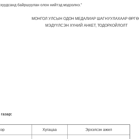
хуудсанд байршуулан олон нийтэд мэдээлнэ.”
МОНГОЛ УЛСЫН ОДОН МЕДАЛИАР ШАГНУУЛАХААР ӨРГӨ
МЭДҮҮЛСЭН ХҮНИЙ АНКЕТ, ТОДОРХОЙЛОЛТ
 газар:
нэр
Хугацаа
Эрхэлсэн ажил