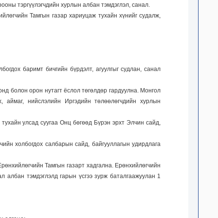
рооны тэргүүлэгчдийн хурлын албан тэмдэглэл, санал.
йлөгчийн Тамгын газар хариуцаж тухайн хүнийг судалж,
богдох баримт бичгийн бүрдэлт, агуулгыг судлан, санал
онд болон орон нутагт ёслол төгөлдөр гардуулна. Монгол
, аймаг, нийслэлийн Иргэдийн төлөөлөгчдийн хурлын
тухайн улсад суугаа Онц бөгөөд Бүрэн эрхт Элчин сайд,
гчийн холбогдох салбарын сайд, байгууллагын удирдлага
 Ерөнхийлөгчийн Тамгын газарт хадгална. Ерөнхийлөгчийн
ал албан тэмдэглэлд гарын үсгээ зурж баталгаажуулан 1