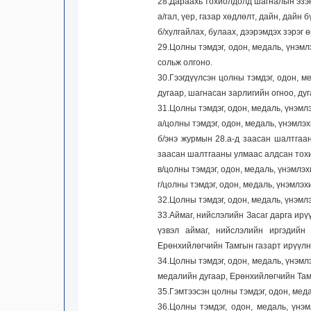
28.Дараахь тохиолдолд шагналын эзэн,
а/гал, үер, газар хөдлөлт, дайн, дайн
б/хулгайлах, булаах, дээрэмдэх зэрэг 
29.Цолны тэмдэг, одон, медаль, үнэмл
сольж олгоно.
30.Гээгдүүлсэн цолны тэмдэг, одон, м
дугаар, шагнасан зарлигийн огноо, дуг
31.Цолны тэмдэг, одон, медаль, үнэмл
а/цолны тэмдэг, одон, медаль, үнэмлэ
б/энэ журмын 28.а-д заасан шалтгаа
заасан шалтгааны улмаас алдсан тохи
в/цолны тэмдэг, одон, медаль, үнэмлэ
г/цолны тэмдэг, одон, медаль, үнэмлэх
32.Цолны тэмдэг, одон, медаль, үнэмл
33.Аймаг, нийслэлийн Засаг дарга ирү
үзвэл аймаг, нийслэлийн иргэдийн
Ерөнхийлөгчийн Тамгын газарт ирүүлн
34.Цолны тэмдэг, одон, медаль, үнэм
медалийн дугаар, Ерөнхийлөгчийн Там
35.Гэмтээсэн цолны тэмдэг, одон, мед
36.Цолны тэмдэг, одон, медаль, үнэ