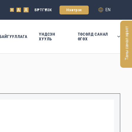
A
EN
A
БҮРТГҮҮЛЭХ
Нэвтрэх
A
Таны санал хүсэлт
ҮНДСЭН
ТӨСӨЛД САНАЛ
БАЙГУУЛЛАГА
ХУУЛЬ
ӨГӨХ