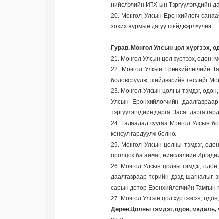
нийслэлийн ИТХ-ын Тэргүүлэгчдийн да
20. Монгол Улсын Ерөнхийлөгч санаа
зохих журмын дагуу шийдвэрлүүлнэ.
Гурав. Монгол Улсын цол хүртээх, 
21. Монгол Улсын цол хүртээх, одон, 
22. Монгол Улсын Ерөнхийлөгчийн Там
боловсруулж, шийдвэрийн төслийг Мо
23. Монгол Улсын цолны тэмдэг, одон
Улсын Ерөнхийлөгчийн даалгавраар
тэргүүлэгчдийн дарга, Засаг дарга гар
24. Гадаадад суугаа Монгол Улсын б
консул гардуулж болно.
25. Монгол Улсын цолны тэмдэг, одон
оролцох ба аймаг, нийслэлийн Иргэдий
26. Монгол Улсын цолны тэмдэг, одон
даалгавраар төрийн дээд шагналыг э
сарын дотор Ерөнхийлөгчийн Тамгын г
27. Монгол Улсын цол хүртээсэн, одон
Дөрөв.Цолны тэмдэг, одон, медаль,