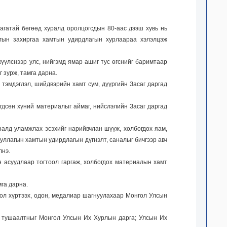
агатай бөгөөд хуралд оролцогсдын 80-аас дээш хувь нь
агын захиргаа хамтын удирдлагын хурлаараа хэлэлцэж
жүүлснээр улс, нийгэмд ямар ашиг тус өгснийг баримтаар
 зурж, тамга дарна.
тэмдэглэл, шийдвэрийн хамт сум, дүүргийн Засаг даргад
гдсөн хүний материалыг аймаг, нийслэлийн Засаг даргад
налд уламжлах эсэхийг нарийвчлан шүүж, холбогдох яам,
ууллагын хамтын удирдлагын дүгнэлт, саналыг бичгээр авч
лнэ.
н асуудлаар тогтоол гаргаж, холбогдох материалын хамт
мга дарна.
ол хүртээх, одон, медалиар шагнуулахаар Монгол Улсын
н тушаалтныг Монгол Улсын Их Хурлын дарга; Улсын Их