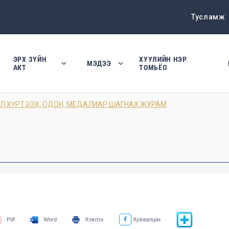
Тусламж
ЭРХ ЗҮЙН
ХУУЛИЙН НЭР
МЭДЭЭ
АКТ
ТОМЬЁО
Л ХҮРТЭЭХ, ОДОН, МЕДАЛИАР ШАГНАХ ЖУРАМ
Pdf
Word
Хэвлэх
Хуваалцах