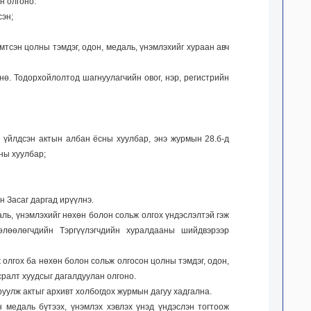
н олгоно:
сэн;
мтсэн цолны тэмдэг, одон, медаль, үнэмлэхийг хураан авч
гнө. Тодорхойлолтод шагнуулагчийн овог, нэр, регистрийн
 үйлдсэн актын албан ёсны хуулбар, энэ журмын 28.б-д
ны хуулбар;
н Засаг даргад ирүүлнэ.
аль, үнэмлэхийг нөхөн болон сольж олгох үндэслэлтэй гэж
өлөөлөгчдийн Тэргүүлэгчдийн хуралдааны шийдвэрээр
олгох ба нөхөн болон сольж олгосон цолны тэмдэг, одон,
ралт хуудсыг дагалдуулан олгоно.
руулж актыг архивт холбогдох журмын дагуу хадгална.
 медаль бүтээх, үнэмлэх хэвлэх үнэд үндэслэн тогтоож