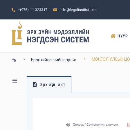
+(976)-11-323317
info@legalinstitute.mn
НҮҮР
МОНГОЛ УЛСЫН ЦО
Нүүр
Ерөнхийлөгчийн зарлиг
Эрх зүйн акт
Сонсох / Сонгосон утга сонсох