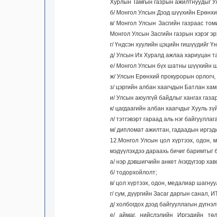
Хурлын Тамгын газрын ажилтнуудыг У
б/ Монгол Улсын Дээд шүүхийн Ерөнхи
в/ Монгол Улсын Засгийн газраас том
Монгол Улсын Засгийн газрын хэрэг эр
г/ Үндсэн хуулийн цэцийн гишүүдийг Ү
д/ Улсын Их Хуралд ажлаа хариуцан та
е/ Монгол Улсын бүх шатны шүүхийн ш
ж/ Улсын Ерөнхий прокурорын орлогч,
з/ цэргийн албан хаагчдын Батлан хам
и/ Улсын аюулгүй байдлыг хангах газа
к/ цагдаагийн албан хаагчдыг Хууль зү
л/ тэтгэвэрт гараад аль нэг байгуулл
м/ дипломат ажилтан, гадаадын иргэд
12.Монгол Улсын цол хүртээх, одон,
мэдүүлэхдээ дараахь бичиг баримтыг 
а/ нэр дэвшигчийн анкет /нэгдүгээр хав
б/ тодорхойлолт;
в/ цол хүртээх, одон, медалиар шагну
г/ сум, дүүргийн Засаг даргын санал, 
д/ холбогдох дээд байгууллагын дүгнэл
е/ аймаг, нийслэлийн Иргэдийн төл