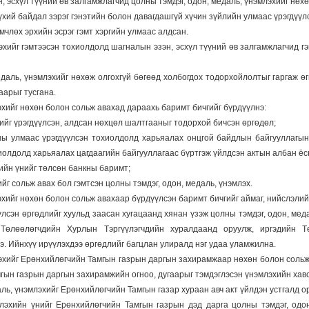
 эсхүл түүний өв залгамжлагчид цолны тэмдэг, одон, медаль, үнэмлэхийг нөхө
 бүхий байдал зэрэг гэнэтийн болон давагдашгүй хүчин зүйлийн улмаас үрэгдүүл
өмчлөх эрхийн эсрэг гэмт хэргийн улмаас алдсан.
эхийг гэмтээсэн тохиолдолд шагналын эзэн, эсхүл түүний өв залгамжлагчид гэ
едаль, үнэмлэхийг нөхөж олгохгүй бөгөөд холбогдох тодорхойлолтыг гаргаж ө
аарыг тусгана.
эхийг нөхөн болон сольж авахад дараахь баримт бичгийг бүрдүүлнэ:
хийг үрэгдүүлсэн, алдсан нөхцөл шалтгааныг тодорхой бичсэн өргөдөл;
ны улмаас үрэгдүүлсэн тохиолдолд харьяалах онцгой байдлын байгууллагын
олдолд харьяалах цагдаагийн байгууллагаас бүртгэж үйлдсэн актын албан ёс
хийн үнийг төлсөн банкны баримт;
ийг сольж авах бол гэмтсэн цолны тэмдэг, одон, медаль, үнэмлэх.
эхийг нөхөн болон сольж авахаар бүрдүүлсэн баримт бичгийг аймаг, нийслэлий
үлсэн өргөдлийг хуульд заасан хугацаанд хянан үзэж цолны тэмдэг, одон, мед
 Төлөөлөгчдийн Хурлын Тэргүүлэгчдийн хуралдаанд оруулж, иргэдийн Т
э. Ийнхүү ирүүлэхдээ өргөдлийг багцлан улиралд нэг удаа уламжилна.
лэхийг Ерөнхийлөгчийн Тамгын газрын даргын захирамжаар нөхөн болон сольж 
гын газрын даргын захирамжийн огноо, дугаарыг тэмдэглэсэн үнэмлэхийн хавс
аль, үнэмлэхийг Ерөнхийлөгчийн Тамгын газар хураан авч акт үйлдэн устгалд о
млэхийн үнийг Ерөнхийлөгчийн Тамгын газрын дэд дарга цолны тэмдэг, одон