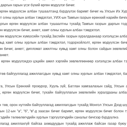
даргын гарын үсэг бүхий өргөн мэдүүлэг бичиг.
ргөн мэдүүлсэн албан тушаалтанд бүрдүүлэх баримт бичиг нь Улсын Их Хурл
т олны хурлын албан тэмдэглэл, УИХ-ын Тамгын газрын ерөнхий нарийн бичгий
ргын өргөн мэдүүлсэн албан тушаалтны тухайд Тамгын газрын даргын тодор
н мэдүүлсэн бичиг, анкет, хамт олны хурлын албан тэмдэглэл.
н мэдүүлсэн хүмүүсийн тухайд Засгийн газрын хуралдаанаар хэлэлцсэн албан 
вьд хамт олны хурлын албан тэмдэглэл, тодорхойлолт, өргөн мэдүүлсэн бич
эн бичиг, анкет; дипломат ажилтны хувьд хамт олны болон сайдын зөвлөл
анкет.
г өргөн мэдүүлэхдээ цэцийн ажил хэргийн зөвлөлгөөнөөр хэлэлцсэн албан т
төв байгууллагад ажиллагсдын хувьд хамт олны хурлын албан тэмдэглэл, бай
а, Улсын Ерөнхий прокурор, Хууль зүй, Батлан хамгаалахын сайд, Улсын 
т, өргөн мэдүүлсэн бичиг, тухайн байгууллагын зөвлөлийн хуралдааны алб
 төв, орон нутгийн байгууллагад ажиллагсдын тухайд Монгол Улсын Дээд шү
н 12-ын "а", "б", "в"-д заасан бичиг баримт, өргөн мэдүүлсэн бичиг болон
гэдийн төлөөлөгчдийн хурлын тэргүүлэгчдийн саналыг бичгээр бүрдүүлнэ.
уллагад ажиллахгүй байгаа ахмадуудын тухайд ажиллаж байсан газар буюу