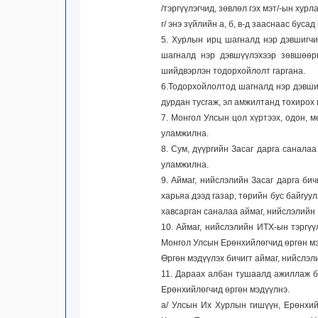
/тэргүүлэгчид, зөвлөл гэх мэт/-ын хурл
г/ энэ зүйлийн а, б, в-д зааснаас буса
5. Хурлын ирц шагналд нэр дэвшигчи
шагналд нэр дэвшүүлэхээр зөвшөөр
шийдвэрлэн тодорхойлолт гаргана.
6.Тодорхойлолтод шагналд нэр дэвшиг
дурдан тусгаж, эл амжилтанд тохирох 
7. Монгол Улсын цол хүртээх, одон, 
уламжилна.
8. Сум, дүүргийн Засаг дарга санала
уламжилна.
9. Аймаг, нийслэлийн Засаг дарга би
харьяа дээд газар, төрийн бус байгуу
хавсарган саналаа аймаг, нийслэлийн
10. Аймаг, нийслэлийн ИТХ-ын тэргү
Монгол Улсын Ерөнхийлөгчид өргөн мэ
Өргөн мэдүүлэх бичигт аймаг, нийслэл
11. Дараах албан тушаалд ажиллаж б
Ерөнхийлөгчид өргөн мэдүүлнэ.
а/ Улсын Их Хурлын гишүүн, Ерөнхий