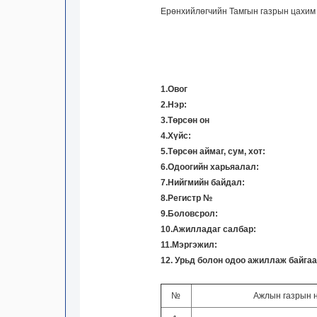
Ерөнхийлөгчийн Тамгын газрын цахим 
1.Овог
2.Нэр:
3.Төрсөн он
4.Хүйс:
5.Төрсөн аймаг, сум, хот:
6.Одоогийн харьяалал:
7.Нийгмийн байдал:
8.Регистр №
9.Боловсрол:
10.Ажилладаг салбар:
11.Мэргэжил:
12. Урьд болон одоо ажиллаж байгаа
№
Ажлын газрын 