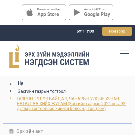
БҮРТГҮҮЛЭХ
Нэвтрэх
Нүүр
Засгийн газрын тогтоол
ГАЗРЫН ТӨЛӨВ БАЙДАЛ, ЧАНАРЫН УЛСЫН ХЯНАН 
БАТАЛГАА ХИЙХ ЖУРАМ (Засгийн газрын 2024 оны 92 
дугаар тогтоолоор хүчингүй болсонд тооцсон)
Эрх зүйн акт