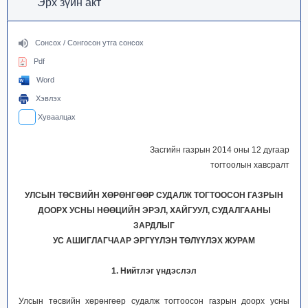
Эрх зүйн акт
Сонсох / Сонгосон утга сонсох
Pdf
Word
Хэвлэх
Хуваалцах
Засгийн газрын 2014 оны 12 дугаар
тогтоолын хавсралт
УЛСЫН ТӨСВИЙН ХӨРӨНГӨӨР СУДАЛЖ ТОГТООСОН ГАЗРЫН
ДООРХ УСНЫ НӨӨЦИЙН ЭРЭЛ, ХАЙГУУЛ, СУДАЛГААНЫ
ЗАРДЛЫГ
УС АШИГЛАГЧААР ЭРГҮҮЛЭН ТӨЛҮҮЛЭХ ЖУРАМ
1. Нийтлэг үндэслэл