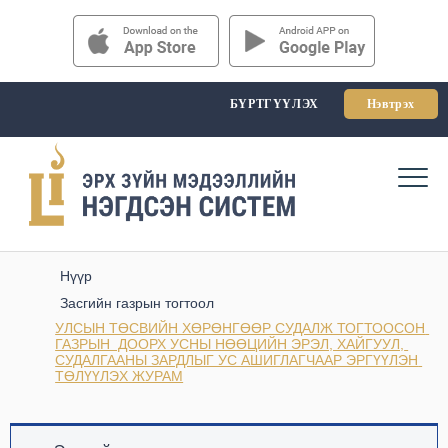
БҮРТГҮҮЛЭХ
Нэвтрэх
Нүүр
Засгийн газрын тогтоол
УЛСЫН ТӨСВИЙН ХӨРӨНГӨӨР СУДАЛЖ ТОГТООСОН 
ГАЗРЫН  ДООРХ УСНЫ НӨӨЦИЙН ЭРЭЛ, ХАЙГУУЛ, 
СУДАЛГААНЫ ЗАРДЛЫГ УС АШИГЛАГЧААР ЭРГҮҮЛЭН 
ТӨЛҮҮЛЭХ ЖУРАМ