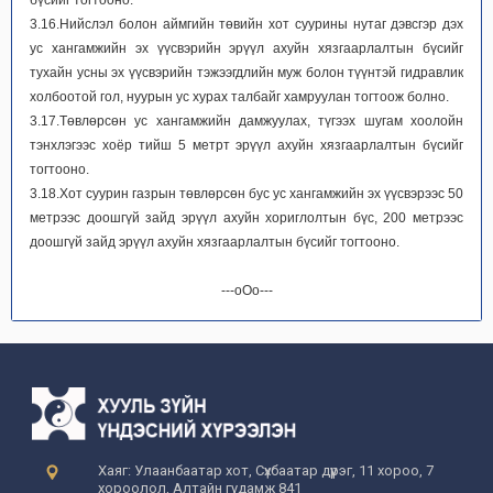
бүсийг тогтооно.
3.16.Нийслэл болон аймгийн төвийн хот суурины нутаг дэвсгэр дэх
ус хангамжийн эх үүсвэрийн эрүүл ахуйн хязгаарлалтын бүсийг
тухайн усны эх үүсвэрийн тэжээгдлийн муж болон түүнтэй гидравлик
холбоотой гол, нуурын ус хурах талбайг хамруулан тогтоож болно.
3.17.Төвлөрсөн ус хангамжийн дамжуулах, түгээх шугам хоолойн
тэнхлэгээс хоёр тийш 5 метрт эрүүл ахуйн хязгаарлалтын бүсийг
тогтооно.
3.18.Хот суурин газрын төвлөрсөн бус ус хангамжийн эх үүсвэрээс 50
метрээс доошгүй зайд эрүүл ахуйн хориглолтын бүс, 200 метрээс
доошгүй зайд эрүүл ахуйн хязгаарлалтын бүсийг тогтооно.
---оОо---
Хаяг: Улаанбаатар хот, Сүхбаатар дүүрэг, 11 хороо, 7
хороолол, Алтайн гудамж 841