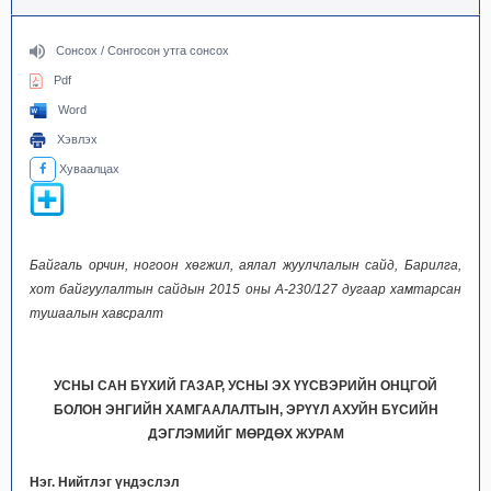
Сонсох / Сонгосон утга сонсох
Pdf
Word
Хэвлэх
Хуваалцах
Байгаль орчин, ногоон хөгжил, аялал жуулчлалын
сайд, Барилга,
хот байгуулалтын сайдын 2015 оны А-230/127
дугаар хамтарсан
тушаалын хавсралт
УСНЫ САН БҮХИЙ ГАЗАР,
УСНЫ ЭХ ҮҮСВЭРИЙН
ОНЦГОЙ
БОЛОН ЭНГИЙН ХАМГААЛАЛТЫН,
ЭРҮҮЛ АХУЙН БҮСИЙН
ДЭГЛЭМИЙГ МӨРДӨХ ЖУРАМ
Нэг. Нийтлэг үндэслэл