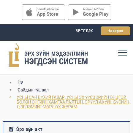
БҮРТГҮҮЛЭХ
Нэвтрэх
Нүүр
Сайдын тушаал
УСНЫ САН БҮХИЙ ГАЗАР, УСНЫ ЭХ ҮҮСВЭРИЙН ОНЦГОЙ 
БОЛОН ЭНГИЙН ХАМГААЛАЛТЫН, ЭРҮҮЛ АХУЙН БҮСИЙН 
ДЭГЛЭМИЙГ МӨРДӨХ ЖУРАМ
Эрх зүйн акт