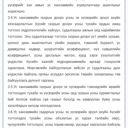
үүсвэрийг хүн амын ус хангамжийн зориулалтаар ашиглахыг
хориглоно.
3.4.Ус хангамжийн газрын доорх усны эх үүсвэрийн эрүүл ахуйн
хязгаарлалтын бүсийг газрын доорх усны тухайн ордын нөөц
тогтоох гидрогеологийн хайгуул, судалгааны ажлын үед нарийвчлан
тогтооно. Энэ судалгаагаар тогтоох газрын доорх уст үеийн зузаан,
цооног дахь ашиглалтын үеийн ундарга, түвшний бууралт, ус
дамжуулах чадвар, шүүрэлтийн коэффициент, нүх сүвшилийн
коэффициент, усны урсгалын чиглэл, хурд зэрэг үзүүлэлтийг
үндэслэн бүсийн заагийг гидродинамикийн аргаар тооцоолж
зураглана. Мэргэжлийн байгууллагын хийсэн уг судалгааны дүнг
үндэслэн байгаль орчны асуудал эрхэлсэн төрийн захиргааны төв
байгууллага дүгнэлт гаргана.
3.5.Ус хангамжийн газрын доорх эх үүсвэрийн тэжээгдлийн мужийг
тогтоохдоо тухайн эх үүсвэрийн усны орд газрын усны хуримтлалыг
бий болгож байгаа сав газрыг бүхэлд нь хамруулах буюу усны
хагалбарын хилээр хязгаарлана.
3.6.Ус хангамжийн гадаргын усны эх үүсвэрийн эрүүл ахуйн бүсийг
тогтоохдоо тухайн усны объектын ус хурах талбайн хөрс,
чулуулгийн тогтолцоо, усны горим,чанар, урсацыг харгалзан байгаль