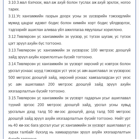
3.10.3.мал бэлчээх, мал аж ахуй болон туслах аж ахуй эрхлэх, ногоо
тарих.
3.11.Ус хангамжийн газрын доорх усны эх үүсвэрийн тэжээгдлийн
мужид цацраг идэвхт бодис болон химийн хорт бодис үйлдвэрлэх,
тэдгээрийг ашиглан аливаа үйл ажиллагаа явуулахыг хориглоно.
3.12.Төвлөрсөн ус хангамжийн эх үүсвэр, ус түгээх шугам, ус түгээх
цэгт эрүүл ахуйн бүс тогтооно.
3.13.Төвлөрсөн ус хангамжийн эх үүсвэрээс 100 метрээс доошгүй
зайд эрүүл ахуйн хориглолтын бүсийг тогтооно.
3.14.Төвлөрсөн ус хангамжийн эх үүсвэрт хөрсний ус нэвтрэх болон
урсгал уснаас шууд тэжээгдэх уст үеэс ус авч ашиглавал эх үүсвэрээс
500 метрээс доошгүй зайд, хөрсний уснаас хамгаалагдсан уст үеэс
ус авч ашиглавал 200 метрээс доошгүй зайд эрүүл ахуйн
хязгаарлалтын бүсийг тогтооно.
3.15.Төвлөрсөн ус хангамжийн эх үүсвэрт гадаргын усыг ашиглавал
түүний эргээс 200 метрээс доошгүй зайд, урсгал усны хувьд
урсгалын дээд талд 50 км-ээс доошгүй, доод талд 500 метрээс
доошгүй зайд эрүүл ахуйн хязгаарлалтын бүсийг тогтооно. Нийт урт
нь 40 км-ээс бага урсгал усыг ус хангамжийн эх үүсвэрт ашиглавал ус
хурах талбайг бүхэлд нь хамааруулан эрүүл ахуйн хязгаарлалтын