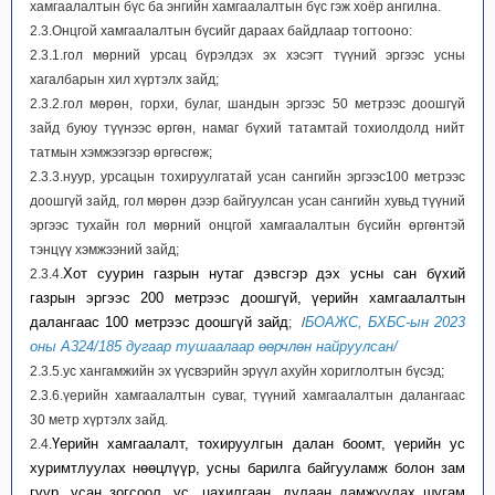
хамгаалалтын бүс ба энгийн хамгаалалтын бүс гэж хоёр ангилна.
2.3.Онцгой хамгаалалтын бүсийг дараах байдлаар тогтооно:
2.3.1.гол мөрний урсац бүрэлдэх эх хэсэгт түүний эргээс усны
хагалбарын хил хүртэлх зайд;
2.3.2.гол мөрөн, горхи, булаг, шандын эргээс 50 метрээс доошгүй
зайд буюу түүнээс өргөн, намаг бүхий татамтай тохиолдолд нийт
татмын хэмжээгээр өргөсгөж;
2.3.3.нуур, урсацын тохируулгатай усан сангийн эргээс100 метрээс
доошгүй зайд, гол мөрөн дээр байгуулсан усан сангийн хувьд түүний
эргээс тухайн гол мөрний онцгой хамгаалалтын бүсийн өргөнтэй
тэнцүү хэмжээний зайд;
Хот суурин газрын нутаг дэвсгэр дэх усны сан бүхий
2.3.4.
газрын эргээс 200 метрээс доошгүй, үерийн хамгаалалтын
далангаас 100 метрээс доошгүй зайд
БОАЖС, БХБС-ын 2023
; /
оны А324/185 дугаар тушаалаар өөрчлөн найруулсан/
2.3.5.ус хангамжийн эх үүсвэрийн эрүүл ахуйн хориглолтын бүсэд;
2.3.6.үерийн хамгаалалтын суваг, түүний хамгаалалтын далангаас
30 метр хүртэлх зайд.
Үерийн хамгаалалт, тохируулгын далан боомт, үерийн ус
2.4
.
хуримтлуулах нөөцлүүр, усны барилга байгууламж болон зам
гүүр, усан зогсоол, ус, цахилгаан, дулаан дамжуулах шугам