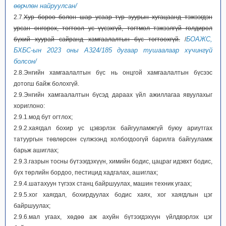
өөрчлөн найруулсан/
2.7.
Хур бороо болон шар усаар түр зуурын хугацаанд тэжээгдэн
урсан өнгөрөх, тогтоол ус үүсэхгүй, тогтмол тэжээлгүй голдирол
БОАЖС,
бүхий хуурай сайранд хамгаалалтын бүс тогтоохгүй.
/
БХБС-ын 2023 оны А324/185 дугаар тушаалаар хүчингүй
болсон/
2.8.Энгийн хамгаалалтын бүс нь онцгой хамгаалалтын бүсээс
дотогш байж болохгүй.
2.9.Энгийн хамгаалалтын бүсэд дараах үйл ажиллагаа явуулахыг
хориглоно:
2.9.1.мод бут огтлох;
2.9.2.хаягдал бохир ус цэвэрлэх байгууламжгүй буюу ариутгах
татуургын төвлөрсөн сүлжээнд холбогдоогүй барилга байгууламж
барьж ашиглах;
2.9.3.газрын тосны бүтээгдэхүүн, химийн бодис, цацраг идэвхт бодис,
бүх төрлийн бордоо, пестицид хадгалах, ашиглах;
2.9.4.шатахуун түгээх станц байршуулах, машин техник угаах;
2.9.5.хог хаягдал, бохирдуулах бодис хаях, хог хаягдлын цэг
байршуулах;
2.9.6.мал угаах, хөдөө аж ахуйн бүтээгдэхүүн үйлдвэрлэх цэг