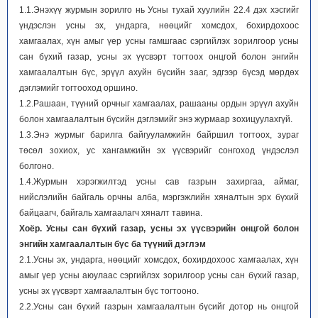
1.1.Энэхүү журмын зорилго нь Усны тухай хуулийн 22.4 дэх хэсгийг
үндэслэн усны эх, ундарга, нөөцийг хомсдох, бохирдохоос
хамгаалах, хүн амыг үер усны гамшгаас сэргийлэх зорилгоор усны
сан бүхий газар, усны эх үүсвэрт тогтоох онцгой болон энгийн
хамгаалалтын бүс, эрүүл ахуйн бүсийн зааг, эдгээр бүсэд мөрдөх
дэглэмийг тогтооход оршино.
1.2.Рашаан, түүний орчныг хамгаалах, рашааны ордын эрүүл ахуйн
болон хамгаалалтын бүсийн дэглэмийг энэ журмаар зохицуулахгүй.
1.3.Энэ журмыг барилга байгууламжийн байршил тогтоох, зураг
төсөл зохиох, ус хангамжийн эх үүсвэрийг сонгоход үндэслэл
болгоно.
1.4.Журмын хэрэгжилтэд усны сав газрын захиргаа, аймаг,
нийслэлийн байгаль орчны алба, мэргэжлийн хяналтын эрх бүхий
байцаагч, байгаль хамгаалагч хяналт тавина.
Хоёр. Усны сан бүхий газар, усны эх үүсвэрийн онцгой болон
энгийн
хамгаалалтын бүс ба түүний дэглэм
2.1.Усны эх, ундарга, нөөцийг хомсдох, бохирдохоос хамгаалах, хүн
амыг үер усны аюулаас сэргийлэх зорилгоор усны сан бүхий газар,
усны эх үүсвэрт хамгаалалтын бүс тогтооно.
2.2.Усны сан бүхий газрын хамгаалалтын бүсийг дотор нь онцгой