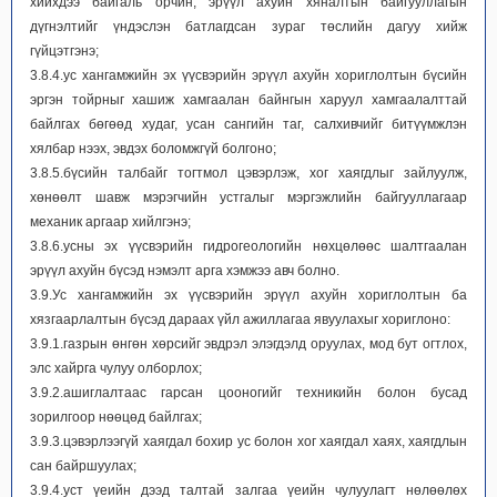
хийхдээ байгаль орчин, эрүүл ахуйн хяналтын байгууллагын
дүгнэлтийг үндэслэн батлагдсан зураг төслийн дагуу хийж
гүйцэтгэнэ;
3.8.4.ус хангамжийн эх үүсвэрийн эрүүл ахуйн хориглолтын бүсийн
эргэн тойрныг хашиж хамгаалан байнгын харуул хамгаалалттай
байлгах бөгөөд худаг, усан сангийн таг, салхивчийг битүүмжлэн
хялбар нээх, эвдэх боломжгүй болгоно;
3.8.5.бүсийн талбайг тогтмол цэвэрлэж, хог хаягдлыг зайлуулж,
хөнөөлт шавж мэрэгчийн устгалыг мэргэжлийн байгууллагаар
механик аргаар хийлгэнэ;
3.8.6.усны эх үүсвэрийн гидрогеологийн нөхцөлөөс шалтгаалан
эрүүл ахуйн бүсэд нэмэлт арга хэмжээ авч болно.
3.9.Ус хангамжийн эх үүсвэрийн эрүүл ахуйн хориглолтын ба
хязгаарлалтын бүсэд дараах үйл ажиллагаа явуулахыг хориглоно:
3.9.1.газрын өнгөн хөрсийг эвдрэл элэгдэлд оруулах, мод бут огтлох,
элс хайрга чулуу олборлох;
3.9.2.ашиглалтаас гарсан цооногийг техникийн болон бусад
зорилгоор нөөцөд байлгах;
3.9.3.цэвэрлээгүй хаягдал бохир ус болон хог хаягдал хаях, хаягдлын
сан байршуулах;
3.9.4.уст үеийн дээд талтай залгаа үеийн чулуулагт нөлөөлөх