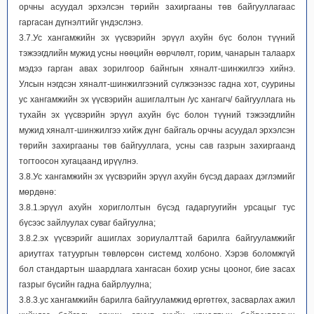
орчны асуудал эрхэлсэн төрийн захиргааны төв байгууллагаас
гаргасан дүгнэлтийг үндэслэнэ.
3.7.Ус хангамжийн эх үүсвэрийн эрүүл ахуйн бүс болон түүний
тэжээгдлийн мужид усны нөөцийн өөрчлөлт, горим, чанарын талаарх
мэдээ гарган авах зорилгоор байнгын хяналт-шинжилгээ хийнэ.
Улсын нэгдсэн хяналт-шинжилгээний сүлжээнээс гадна хот, суурины
ус хангамжийн эх үүсвэрийн ашиглалтын /ус хангагч/ байгууллага нь
тухайн эх үүсвэрийн эрүүл ахуйн бүс болон түүний тэжээгдлийн
мужид хяналт-шинжилгээ хийж дүнг байгаль орчны асуудал эрхэлсэн
төрийн захиргааны төв байгууллага, усны сав газрын захиргаанд
тогтоосон хугацаанд ирүүлнэ.
3.8.Ус хангамжийн эх үүсвэрийн эрүүл ахуйн бүсэд дараах дэглэмийг
мөрдөнө:
3.8.1.эрүүл ахуйн хориглолтын бүсэд гадаргуугийн урсацыг тус
бүсээс зайлуулах суваг байгуулна;
3.8.2.эх үүсвэрийг ашиглах зориулалттай барилга байгууламжийг
ариутгах татуургын төвлөрсөн системд холбоно. Хэрэв боломжгүй
бол стандартын шаардлага хангасан бохир усны цооног, бие засах
газрыг бүсийн гадна байрлуулна;
3.8.3.ус хангамжийн барилга байгууламжид өргөтгөх, засварлах ажил