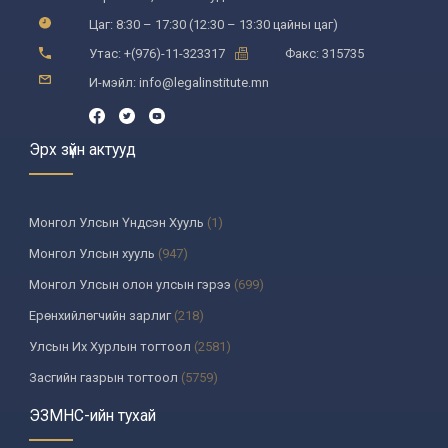
Цаг: 8:30 – 17:30 (12:30 – 13:30 цайны цаг)
Утас: +(976)-11-323317
Факс: 315735
И-мэйл: info@legalinstitute.mn
Эрх зүйн актууд
Монгол Улсын Үндсэн Хууль
(1)
Монгол Улсын хууль
(947)
Монгол Улсын олон улсын гэрээ
(699)
Ерөнхийлөгчийн зарлиг
(218)
Улсын Их Хурлын тогтоол
(2581)
Засгийн газрын тогтоол
(5759)
Үндсэн хуулийн цэцийн шийдвэр
(335)
ЭЗМНС-ийн тухай
Улсын дээд шүүхийн тогтоол
(259)