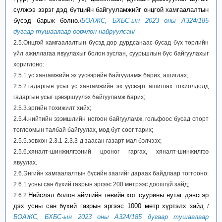
сүлжээ зэрэг дэд бүтцийн байгууламжийг онцгой хамгаалалтын
бүсэд барьж болно.
БОАЖС, БХБС-ын 2023 оны А324/185
/
дугаар тушаалаар өөрчлөн найруулсан/
2.5.Онцгой хамгаалалтын бүсэд дор дурдсанаас бусад бүх төрлийн
үйл ажиллагаа явуулахыг болон зуслан, суурьшлын бүс байгуулахыг
хориглоно:
2.5.1.ус хангамжийн эх үүсвэрийн байгууламж барих, ашиглах;
2.5.2.гадаргын усыг ус хангамжийн эх үүсвэрт ашиглах тохиолдолд
гадаргын усыг цэвэршүүлэх байгууламж барих;
2.5.3.эргийн тохижилт хийх;
2.5.4.нийтийн эзэмшлийн ногоон байгууламж, гольфоос бусад спорт
тоглоомын талбай байгуулах, мод бут сөөг тарих;
2.5.5.зөвхөн 2.3.1-2.3.3-д заасан газарт мал бэлчээх;
2.5.6.хяналт-шинжилгээний цооног гаргах, хяналт-шинжилгээ
явуулах.
2.6.Энгийн хамгаалалтын бүсийн заагийг дараах байдлаар тогтооно:
2.6.1.усны сан бүхий газрын эргээс 200 метрээс доошгүй зайд;
Нийслэл болон аймгийн төвийн хот суурины нутаг дэвсгэр
2.6.2.
дэх усны сан бүхий газрын эргээс 1000 метр хүртэлх зайд
/
БОАЖС, БХБС-ын 2023 оны А324/185 дугаар тушаалаар