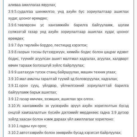
аливаа ажиллагаа явуулах;
3.9.5.судалгаа шинжилгээ, унд ахуйн бус зориулалтаар ашиглах
худаг, цооног өрөмдөх;
3.9.6.төвлөрсөн ус хангамжийн барилга байгууламж, шугам
сүлжээтэй газар унд ахуйн зориулалтаар ашиглах худаг, цооног
өрөмдөх;
3.9.7.бүх төрлийн бордоо, пестицид хэрэглэх;
3.9.8.газрын тосны бүтээгдэхүүн, химийн бодис болон цацраг идэвхт
бодис, түүнийг агуулсан ашигт малтмал хадгалах, агуулах, халдварт
өвчин тарааж болзошгүй зүйлс байрлуулах;
3.9.9.шатахуун түгээх станц байршуулах, машин техник угаах;
3.9.10.мал амьтны гаралтай түүхий эд боловсруулах, хадгалах;
3.9.11.орон сууц, үйлдвэр, үйлчилгээний зориулалттай барилга
байгууламж барьж ашиглах;
3.9.12.газар өмчлөх, эзэмших, ашиглах эрх олгох.
3.10.Ус хангамжийн эх үүсвэрийн эрүүл ахуйн хориглолтын бүсэд
онцгой хамгаалалтын бүсийн дэглэмийг мөрдөхөөс гадна 3.9 дүгээр
зүйлд заасан болон нэмж дараах үйл ажиллагааг хориглоно:
3.10.1.гадны хүн орох;
3.10.2.автотээврийн болон зөөврийн бусад хэрэгсэл байрлуулах;