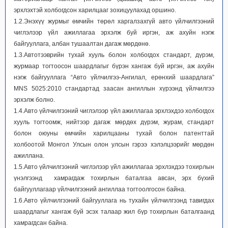
эрхлэхтэй холбогдсон харилцааг зохицуулахад оршино.
1.2.Энэхүү журмыг өмчийн төрөл харгалзахгүй авто үйлчилгээний
чиглэлээр үйл ажиллагаа эрхэлж буй иргэн, аж ахуйн нэгж
байгууллага, албан тушаалтан дагаж мөрдөнө.
1.3.Автотээврийн тухай хууль болон холбогдох стандарт, дүрэм,
журмаар тогтоосон шаардлагыг бүрэн хангаж буй иргэн, аж ахуйн
нэгж байгууллага “Авто үйлчилгээ-Ангилал, ерөнхий шаардлага”
MNS 5025:2010 стандартад заасан ангиллын хүрээнд үйлчилгээ
эрхэлж болно.
1.4.Авто үйлчилгээний чиглэлээр үйл ажиллагаа эрхлэхдээ холбогдох
хууль тогтоомж, нийтээр дагаж мөрдөх дүрэм, журам, стандарт
болон оюуны өмчийн харилцааны тухай болон патенттай
холбоотой Монгол Улсын олон улсын гэрээ хэлэлцээрийг мөрдөн
ажиллана.
1.5.Авто үйлчилгээний чиглэлээр үйл ажиллагаа эрхлэхдээ тохирлын
үнэлгээнд хамрагдаж тохирлын баталгаа авсан, эрх бүхий
байгууллагаар үйлчилгээний ангиллаа тогтоолгосон байна.
1.6.Авто үйлчилгээний байгууллага нь тухайн үйлчилгээнд тавигдах
шаардлагыг хангаж буй эсэх талаар жил бүр тохирлын баталгаанд
хамрагдсан байна.