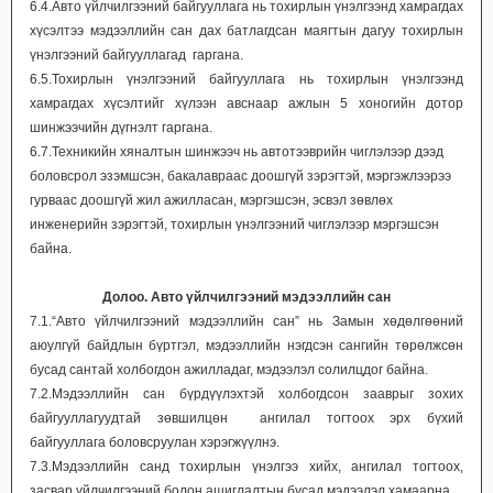
6.4.Авто үйлчилгээний байгууллага нь тохирлын үнэлгээнд хамрагдах
хүсэлтээ мэдээллийн сан дах батлагдсан маягтын дагуу тохирлын
үнэлгээний байгууллагад гаргана.
6.5.Тохирлын үнэлгээний байгууллага нь тохирлын үнэлгээнд
хамрагдах хүсэлтийг хүлээн авснаар ажлын 5 хоногийн дотор
шинжээчийн дүгнэлт гаргана.
6.7.Техникийн хяналтын шинжээч нь автотээврийн чиглэлээр дээд
боловсрол эзэмшсэн, бакалавраас доошгүй зэрэгтэй, мэргэжлээрээ
гурваас доошгүй жил ажилласан, мэргэшсэн, эсвэл зөвлөх
инженерийн зэрэгтэй, тохирлын үнэлгээний чиглэлээр мэргэшсэн
байна.
Долоо. Авто үйлчилгээний мэдээллийн сан
7.1.“Авто үйлчилгээний мэдээллийн сан” нь Замын хөдөлгөөний
аюулгүй байдлын бүртгэл, мэдээллийн нэгдсэн сангийн төрөлжсөн
бусад сантай холбогдон ажилладаг, мэдээлэл солилцдог байна.
7.2.Мэдээллийн сан бүрдүүлэхтэй холбогдсон зааврыг зохих
байгууллагуудтай зөвшилцөн ангилал тогтоох эрх бүхий
байгууллага боловсруулан хэрэгжүүлнэ.
7.3.Мэдээллийн санд тохирлын үнэлгээ хийх, ангилал тогтоох,
засвар үйлчилгээний болон ашиглалтын бусад мэдээлэл хамаарна.