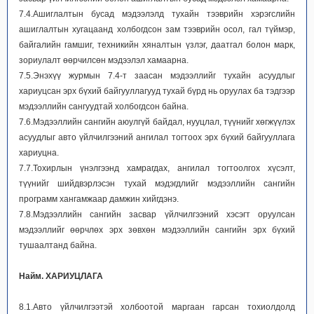
7.4.Ашиглалтын бусад мэдээлэлд тухайн тээврийн хэрэгслийн
ашиглалтын хугацаанд холбогдсон зам тээврийн осол, гал түймэр,
байгалийн гамшиг, техникийн хяналтын үзлэг, даатгал болон марк,
зориулалт өөрчилсөн мэдээлэл хамаарна.
7.5.Энэхүү журмын 7.4-т заасан мэдээллийг тухайн асуудлыг
хариуцсан эрх бүхий байгууллагууд тухай бүрд нь оруулах ба тэдгээр
мэдээллийн сангуудтай холбогдсон байна.
7.6.Мэдээллийн сангийн аюулгүй байдал, нууцлал, түүнийг хөгжүүлэх
асуудлыг авто үйлчилгээний ангилал тогтоох эрх бүхий байгууллага
хариуцна.
7.7.Тохирлын үнэлгээнд хамрагдах, ангилал тогтоолгох хүсэлт,
түүнийг шийдвэрлэсэн тухай мэдэгдлийг мэдээллийн сангийн
программ хангамжаар дамжин хийгдэнэ.
7.8.Мэдээллийн сангийн засвар үйлчилгээний хэсэгт оруулсан
мэдээллийг өөрчлөх эрх зөвхөн мэдээллийн сангийн эрх бүхий
тушаалтанд байна.
Найм. ХАРИУЦЛАГА
8.1.Авто үйлчилгээтэй холбоотой маргаан гарсан тохиолдолд