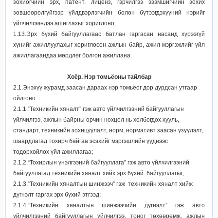
зохиогчийн эрх, патент, лиценз, гэрчилгээ эзэмшигчийн зохих
зөвшөөрөлгүйгээр үйлдвэрлэгчийн болон бүтээгдэхүүний нэрийг
үйлчилгээндээ ашиглахыг хориглоно.
1.13.Эрх бүхий байгууллагаас батлан гаргасан насанд хүрээгүй
хүнийг ажиллуулахыг хориглосон ажлын байр, ажил мэргэжлийг үйл
ажиллагаандаа мөрдлөг болгон ажиллана.
Хоёр. Нэр томьёоны тайлбар
2.1.Энэхүү журамд заасан дараах нэр томьёог дор дурдсан утгаар
ойлгоно:
2.1.1.“Техникийн хяналт” гэж авто үйлчилгээний байгууллагын
үйлчилгээ, ажлын байрны орчин нөхцөл нь холбогдох хууль,
стандарт, техникийн зохицуулалт, норм, нормативт заасан үзүүлэлт,
шаардлагад тохирч байгаа эсэхийг мэргэшлийн үүднээс
тодорхойлох үйл ажиллагаа;
2.1.2.“Тохирлын үнэлгээний байгууллага” гэж авто үйлчилгээний
байгууллагад техникийн хяналт хийх эрх бүхий байгууллагыг;
2.1.3.“Техникийн хяналтын шинжээч” гэж техникийн хяналт хийж
дүгнэлт гаргах эрх бүхий этгээд;
2.1.4.“Техникийн хяналтын шинжээчийн дүгнэлт” гэж авто
үйлчилгээний байгууллагын үйлчилгээ, тоног төхөөрөмж, ажлын