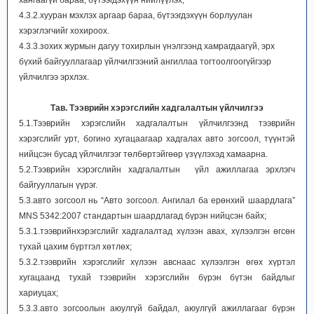
хангаагүй бараа, бүтээгдэхүүн нийлүүлэх;
4.3.2.хууран мэхлэх аргаар бараа, бүтээгдэхүүн борлуулан
хэрэглэгчийг хохироох.
4.3.3.зохих журмын дагуу тохирлын үнэлгээнд хамрагдаагүй, эрх
бүхий байгууллагаар үйлчилгээний ангиллаа тогтоолгоогүйгээр
үйлчилгээ эрхлэх.
Тав. Тээврийн хэрэгслийн хадгалалтын
үйлчилгээ
5.1.Тээврийн хэрэгслийн хадгалалтын үйлчилгээнд тээврийн
хэрэгслийг урт, богино хугацаагаар хадгалах авто зогсоол, түүнтэй
нийцсэн бусад үйлчилгээг төлбөртэйгөөр үзүүлэхэд хамаарна.
5.2.Тээврийн хэрэгслийн хадгалалтын үйл ажиллагаа эрхлэгч
байгууллагын үүрэг.
5.3.авто зогсоол нь “Авто зогсоол. Ангилал ба ерөнхий шаардлага”
MNS 5342:2007 стандартын шаардлагад бүрэн нийцсэн байх;
5.3.1.тээврийнхэрэгслийг хадгалалтад хүлээн авах, хүлээлгэн өгсөн
тухай цахим бүртгэл хөтлөх;
5.3.2.тээврийн хэрэгслийг хүлээн авснаас хүлээлгэн өгөх хүртэл
хугацаанд тухай тээврийн хэрэгслийн бүрэн бүтэн байдлыг
хариуцах;
5.3.3.авто зогсоолын аюулгүй байдал, аюулгүй ажиллагааг бүрэн