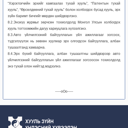
“Хэрэглэгчийн эрхийг хамгаалах тухай хууль”, “Патентын тухай
хууль”, “Өрсөлдөөний тухай хууль” болон холбогдох бусад хууль, эрх
зүйн баримт бичгийг мөрдөн шийдвэрлэнэ.
8.2.Энэхүү журмыг зөрчсөн тохиолдолд Монгол Улсын холбогдох
хууль тогтоомжийн дагуу хариуцлага хүлээлгэнэ.
8.3.Авто үйлчилгээний байгууллагын үйл ажиллагааг зогсоох,
түдгэлзүүлэх нь зөвхөн хуулиар эрх олгогдсон байгууллага, албан
тушаалтанд хамаарна.
8.4.Эрх бүхий байгууллага, албан тушаалтны шийдвэрээр авто
үйлчилгээний байгууллагын үйл ажиллагааг зогсоосон тохиолдолд
энэ тухай олон нийтэд мэдээлнэ.
-----оОо-----