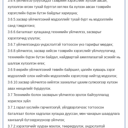
3.6.4.үйлчилгээ үзүүлэхдээ тээврийн хэрэгслийг хүлээн авсан,
хүлээлгэн өгсөн тухай бүртгэл хөтлөх ба хүлээн авсан тээврийн
хэрэгслийн бүрэн бүтэн байдлыг хариуцна;
3.6.5.засвар үйлчилгээний мэдээллийг тухай бүрт нь мэдээллийн
санд тэмдэглэнэ;
3.6.6.баталгаат хугацаанд техникийн үйлчилгээ, засварыг
хэрэглэгчид үзүүлэх;
3.6.7.үйлчилгээндээ үндэслэлтэй тогтоосон үнэ тарифыг мөрдөх;
3.6.8.үйлчилгээ, засвар хийсэн тээврийн хэрэгслийг үйлчлүүлэгчид
техникийн бүрэн бүтэн байдал, найдвартай ажиллагаатай эсэхийг нь
шалгаж хүлээлгэн өгөх;
3.6.9.өөрийн үйлчилгээний төвийн байршил, цагийн хуваарь зэрэг
мэдээллийг олон нийтийн мэдээллийн хэрэгслээр нийтэд мэдээлэх;
3.6.10.засвар үйлчилгээ хийлгэх захиалгыг цахим сүлжээгээр хүлээн
авах нөхцөлийг бүрдүүлэх.
3.7.Техникийн болон засварын үйлчилгээ эрхлэх байгууллагад
хориглох зүйл
3.7.1.гарал үүслийн гэрчилгээгүй, үйлдвэрлэгчээс тогтоосон
баталгаат болон хадгалах хугацаа дууссан, мөн чанарын шаардлага
хангаагүй бүтээгдэхүүнээр үйлчлэх;
3.7.2.хэрэглэгчийг хууран мэхлэх, төөрөгдүүлэх, үндэслэлгүй