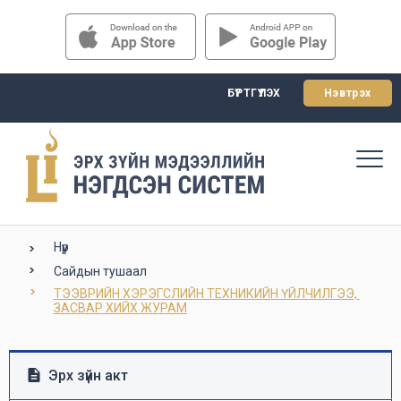
БҮРТГҮҮЛЭХ
Нэвтрэх
Нүүр
Сайдын тушаал
ТЭЭВРИЙН ХЭРЭГСЛИЙН ТЕХНИКИЙН ҮЙЛЧИЛГЭЭ, 
ЗАСВАР ХИЙХ ЖУРАМ
Эрх зүйн акт