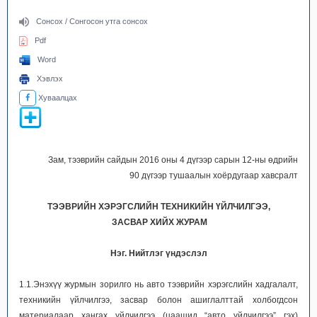
Сонсох / Сонгосон утга сонсох
Pdf
Word
Хэвлэх
Хуваалцах
Зам, тээврийн сайдын 2016 оны 4 дүгээр сарын 12-ны өдрийн
90 дүгээр тушаалын хоёрдугаар хавсралт
ТЭЭВРИЙН ХЭРЭГСЛИЙН ТЕХНИКИЙН ҮЙЛЧИЛГЭЭ,
ЗАСВАР ХИЙХ ЖУРАМ
Нэг. Нийтлэг үндэслэл
1.1.Энэхүү журмын зорилго нь авто тээврийн хэрэгслийн хадгалалт,
техникийн үйлчилгээ, засвар болон ашиглалттай холбогдсон
материалаар хангах үйлчилгээ (цаашид “авто үйлчилгээ” гэх)