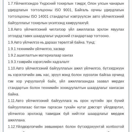
1.7.Үйлчилгээндээ Үндэсний тохирлын тэмдэг, Олон улсын чанарын
удирдлагын тогтолцооны ISO 9001, Байгаль орчны удирдлагын
тогтолцооны ISO 14001 стандартыг нэвтрүүлсэн авто үйлчилгээний
байгууллагыг тохирлын үнэлгээнд хамруулахгүй.
1.8.Авто үйлчилгээний чиглэлээр үйл ажиллагаа эрхлэн явуулах
этгээдэд тавих шаардлагыг үндэсний стандартаар тогтооно.
1.9.Авто үйлчилгээ нь дараах төрөлтэй байна. Үүнд:
1.9.1.техникийн үйлчилгээ, засвар
1.9.2.ашиглалтын материалаар хангах
1.9.3.тээврийн хэрэгслийн хадгалалт
1.10.Авто үйлчилгээний байгууллагын ажил үйлчилгээ, бүтээгдэхүүн
нь хэрэглэгчийн амь нас, эрүүл мэнд болон хүрээлэн байгаа орчинд
гэм хор учруулахгүй байх, үйл ажиллагаандаа заавал мөрдөх
стандартын болон техникийн зохицуулалтын шаардлагыг хангасан
байна.
1.11.Авто үйлчилгээний байгууллага нь орон нутгийн эрх бүхий
байгууллагаас батлан гаргасан тухайн нутаг дэвсгэрт үйлдвэрлэл,
үйлчилгээ эрхлэхэд тавигдаж буй нийтлэг шаардлагыг мөрдөж
ажиллана.
1.12.Үйлдвэрлэгчийн зөвшөөрөл болон бүтээгдэхүүнтэй холбоотой