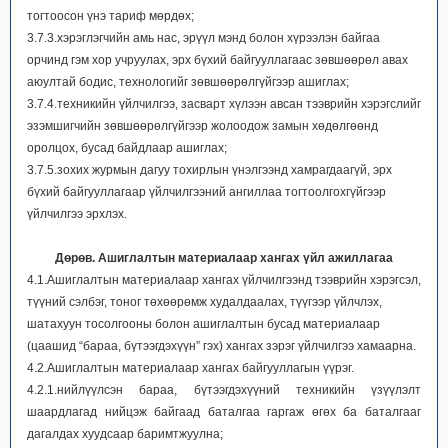
тогтоосон үнэ тариф мөрдөх;
3.7.3.хэрэглэгчийн амь нас, эрүүл мэнд болон хүрээлэн байгаа
орчинд гэм хор учруулах, эрх бүхий байгууллагаас зөвшөөрөл авах
аюултай бодис, технологийг зөвшөөрөлгүйгээр ашиглах;
3.7.4.техникийн үйлчилгээ, засварт хүлээн авсан тээврийн хэрэгслийг
эзэмшигчийн зөвшөөрөлгүйгээр жолоодож замын хөдөлгөөнд
оролцох, бусад байдлаар ашиглах;
3.7.5.зохих журмын дагуу тохирлын үнэлгээнд хамрагдаагүй, эрх
бүхий байгууллагаар үйлчилгээний ангиллаа тогтоолгохгүйгээр
үйлчилгээ эрхлэх.
Дөрөв.
Ашиглалтын материалаар хангах үйл ажиллагаа
4.1.Ашиглалтын материалаар хангах үйлчилгээнд тээврийн хэрэгсэл,
түүний сэлбэг, тоног төхөөрөмж худалдаалах, түүгээр үйлчлэх,
шатахуун тосолгооны болон ашиглалтын бусад материалаар
(цаашид “бараа, бүтээгдэхүүн” гэх) хангах зэрэг үйлчилгээ хамаарна.
4.2.Ашиглалтын материалаар хангах байгууллагын үүрэг.
4.2.1.нийлүүлсэн бараа, бүтээгдэхүүний техникийн үзүүлэлт
шаардлагад нийцэж байгаад баталгаа гаргаж өгөх ба баталгааг
дагалдах хуудсаар баримтжуулна;