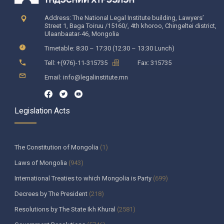
Address: The National Legal Institute building, Lawyers’
Street 1, Baga Toiruu /15160/, 4th khoroo, Chingeltei district,
Ulaanbaatar-46, Mongolia
Timetable: 8:30 – 17:30 (12:30 – 13:30 Lunch)
Tell: +(976)-11-315735
Fax: 315735
Email: info@legalinstitute.mn
Legislation Acts
The Constitution of Mongolia
(1)
Laws of Mongolia
(943)
International Treaties to which Mongolia is Party
(699)
Decrees by The President
(218)
Resolutions by The State Ikh Khural
(2581)