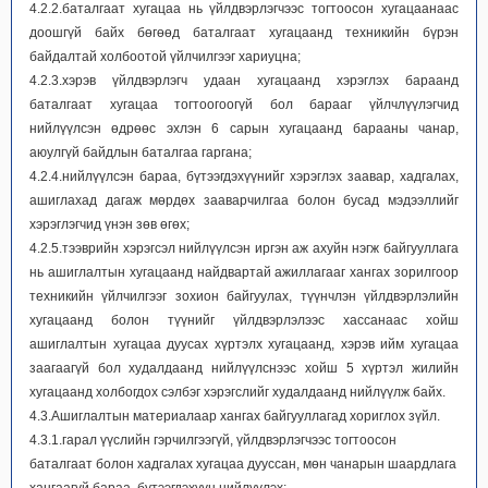
4.2.2.баталгаат хугацаа нь үйлдвэрлэгчээс тогтоосон хугацаанаас
доошгүй байх бөгөөд баталгаат хугацаанд техникийн бүрэн
байдалтай холбоотой үйлчилгээг хариуцна;
4.2.3.хэрэв үйлдвэрлэгч удаан хугацаанд хэрэглэх бараанд
баталгаат хугацаа тогтоогоогүй бол барааг үйлчлүүлэгчид
нийлүүлсэн өдрөөс эхлэн 6 сарын хугацаанд барааны чанар,
аюулгүй байдлын баталгаа гаргана;
4.2.4.нийлүүлсэн бараа, бүтээгдэхүүнийг хэрэглэх заавар, хадгалах,
ашиглахад дагаж мөрдөх зааварчилгаа болон бусад мэдээллийг
хэрэглэгчид үнэн зөв өгөх;
4.2.5.тээврийн хэрэгсэл нийлүүлсэн иргэн аж ахуйн нэгж байгууллага
нь ашиглалтын хугацаанд найдвартай ажиллагааг хангах зорилгоор
техникийн үйлчилгээг зохион байгуулах, түүнчлэн үйлдвэрлэлийн
хугацаанд болон түүнийг үйлдвэрлэлээс хассанаас хойш
ашиглалтын хугацаа дуусах хүртэлх хугацаанд, хэрэв ийм хугацаа
заагаагүй бол худалдаанд нийлүүлснээс хойш 5 хүртэл жилийн
хугацаанд холбогдох сэлбэг хэрэгслийг худалдаанд нийлүүлж байх.
4.3.Ашиглалтын материалаар хангах байгууллагад хориглох зүйл.
4.3.1.гарал үүслийн гэрчилгээгүй, үйлдвэрлэгчээс тогтоосон
баталгаат болон хадгалах хугацаа дууссан, мөн чанарын шаардлага