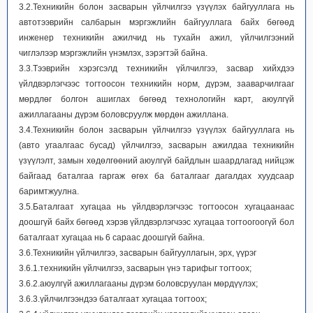
3.2.Техникийн болон засварын үйлчилгээ үзүүлэх байгууллага нь
автотээврийн салбарын мэргэжлийн байгууллага байх бөгөөд
инженер техникийн ажилчид нь тухайн ажил, үйлчилгээний
чиглэлээр мэргэжлийн үнэмлэх, зэрэгтэй байна.
3.3.Тээврийн хэрэгсэлд техникийн үйлчилгээ, засвар хийхдээ
үйлдвэрлэгчээс тогтоосон техникийн норм, дүрэм, зааварчилгааг
мөрдлөг болгон ашиглах бөгөөд технологийн карт, аюулгүй
ажиллагааны дүрэм боловсруулж мөрдөн ажиллана.
3.4.Техникийн болон засварын үйлчилгээ үзүүлэх байгууллага нь
(авто угаалгаас бусад) үйлчилгээ, засварын ажилдаа техникийн
үзүүлэлт, замын хөдөлгөөний аюулгүй байдлын шаардлагад нийцэж
байгаад баталгаа гаргаж өгөх ба баталгааг дагалдах хуудсаар
баримтжуулна.
3.5.Баталгаат хугацаа нь үйлдвэрлэгчээс тогтоосон хугацаанаас
доошгүй байх бөгөөд хэрэв үйлдвэрлэгчээс хугацаа тогтоогоогүй бол
баталгаат хугацаа нь 6 сараас доошгүй байна.
3.6.Техникийн үйлчилгээ, засварын байгууллагын, эрх, үүрэг
3.6.1.техникийн үйлчилгээ, засварын үнэ тарифыг тогтоох;
3.6.2.аюулгүй ажиллагааны дүрэм боловсруулан мөрдүүлэх;
3.6.3.үйлчилгээндээ баталгаат хугацаа тогтоох;