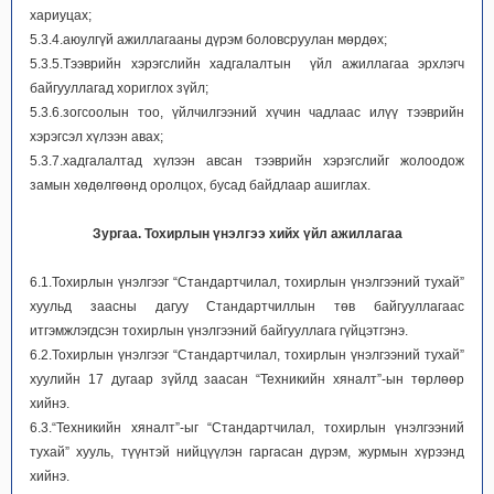
хариуцах;
5.3.4.аюулгүй ажиллагааны дүрэм боловсруулан мөрдөх;
5.3.5.Тээврийн хэрэгслийн хадгалалтын үйл ажиллагаа эрхлэгч
байгууллагад хориглох зүйл;
5.3.6.зогсоолын тоо, үйлчилгээний хүчин чадлаас илүү тээврийн
хэрэгсэл хүлээн авах;
5.3.7.хадгалалтад хүлээн авсан тээврийн хэрэгслийг жолоодож
замын хөдөлгөөнд оролцох, бусад байдлаар ашиглах.
Зургаа. Тохирлын үнэлгээ хийх үйл ажиллагаа
6.1.Тохирлын үнэлгээг “Стандартчилал, тохирлын үнэлгээний тухай”
хуульд заасны дагуу Стандартчиллын төв байгууллагаас
итгэмжлэгдсэн тохирлын үнэлгээний байгууллага гүйцэтгэнэ.
6.2.Тохирлын үнэлгээг “Стандартчилал, тохирлын үнэлгээний тухай”
хуулийн 17 дугаар зүйлд заасан “Техникийн хяналт”-ын төрлөөр
хийнэ.
6.3.“Техникийн хяналт”-ыг “Стандартчилал, тохирлын үнэлгээний
тухай” хууль, түүнтэй нийцүүлэн гаргасан дүрэм, журмын хүрээнд
хийнэ.