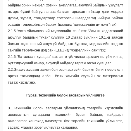
байрны орчин нөхцөл, хэвийн ажиллагаа, аюулгүй байдлын үзүүлэлт
нь эрх бүхий байгууллагаас батлан гаргасан нийтээр дагж мөрдөх
дүрэм, журам, стандартаар тогтоосон шаардлагад нийцэж байгаа
эсэхийг тодорхойлсон баримт(цаашид “шинжээчийн дүгнэлт” гэх);
2.1.5.“Авто үйлчилгээний мэдээллийн сан” гэж “Замын хөдөлгөөний
аюулгүй байдлын тухай” хуулийн 10 дугаар зүйлийн 10.1.-д заасан
Замын хөдөлгөөний аюулгүй байдлын бүртгэл, мэдээллийн нэгдсэн
сангийн төрөлжсөн дэд сан (цаашид “мэдээллийн сан” гэх);
2.1.6.“Баталгаат хугацаа” гэж авто үйлчилгээ эрхлэгч нь үйлчилгээ,
бүтээгдэхүүний чанар, аюулгүй байдалд гаргаж өгсөн хугацааг.
2.2.Энэхүү журамд ишлэл болгосон эрх зүйн баримт бичигт өөрчлөлт
орсон тохиолдолд албан ёсны хамгийн сүүлийн эх материалыг
татаж хэрэглэнэ.
Гурав. Техникийн болон засварын үйлчилгээ
3.1.Техникийн болон засварын үйлчилгээнд тээврийн хэрэгслийн
ашиглалтын хугацаанд техникийн бүрэн байдал, найдварт
ажиллагааг хангахад чиглэгдсэн бүх төрлийн техникийн үйлчилгээ,
засвар, угаалга зэрэг үйлчилгээ хамаарна.