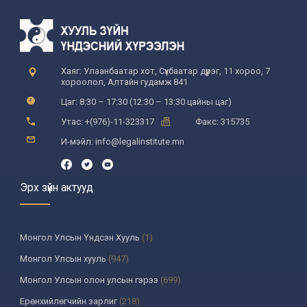
Хаяг: Улаанбаатар хот, Сүхбаатар дүүрэг, 11 хороо, 7
хороолол, Алтайн гудамж 841
Цаг: 8:30 – 17:30 (12:30 – 13:30 цайны цаг)
Утас: +(976)-11-323317
Факс: 315735
И-мэйл: info@legalinstitute.mn
Эрх зүйн актууд
Монгол Улсын Үндсэн Хууль
(1)
Монгол Улсын хууль
(947)
Монгол Улсын олон улсын гэрээ
(699)
Ерөнхийлөгчийн зарлиг
(218)