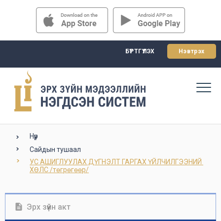
БҮРТГҮҮЛЭХ
Нэвтрэх
Нүүр
Сайдын тушаал
УС АШИГЛУУЛАХ ДҮГНЭЛТ ГАРГАХ ҮЙЛЧИЛГЭЭНИЙ 
ХӨЛС /төгрөгөөр/
Эрх зүйн акт