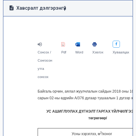
Хавсралт дэлгэрэнгүй
Сонсох /
Pdf
Word
Хэвлэх
Хуваалцах
Сонгосон
утга
сонсох
Байгаль орчин, аялал жуулчлалын сайдын 2018 оны 10 
сарын 02-ны өдрийн А/376 дугаар тушаалын 1 дүгээр ха
УС АШИГЛУУЛАХ ДҮГНЭЛТ ГАРГАХ ҮЙЛЧИЛГЭЭНИ
төгрөгөөр/
3
Усны хэрэглээ, м
/хоног