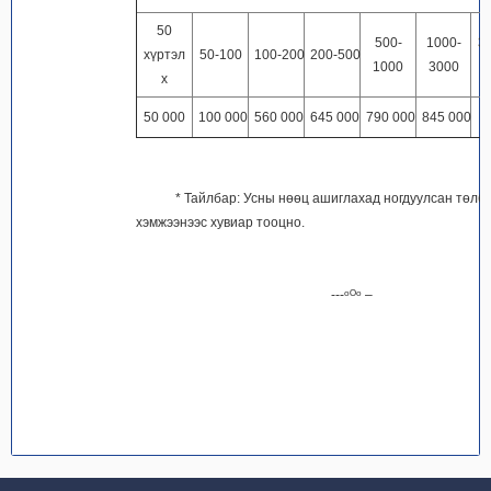
50
500-
1000-
3
хүртэл
50-100
100-200
200-500
1000
3000
д
х
50 000
100 000
560 000
645 000
790 000
845 000
* Тайлбар: Усны нөөц ашиглахад ногдуулсан төлб
хэмжээнээс хувиар тооцно.
---ᵒᴼᵒ –