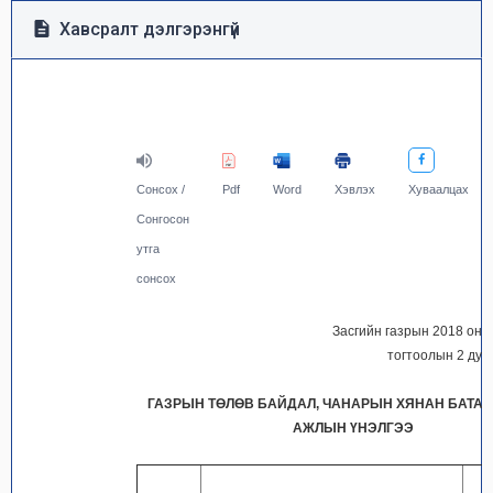
Хавсралт дэлгэрэнгүй
Сонсох /
Pdf
Word
Хэвлэх
Хуваалцах
Сонгосон
утга
сонсох
Засгийн газрын 2018 он
тогтоолын 2 дуг
ГАЗРЫН ТӨЛӨВ БАЙДАЛ, ЧАНАРЫН ХЯНАН БАТАЛ
АЖЛЫН ҮНЭЛГЭЭ