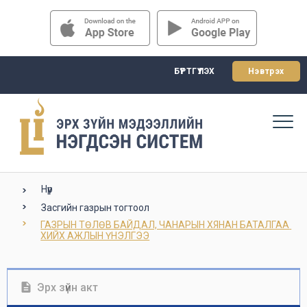
БҮРТГҮҮЛЭХ
Нэвтрэх
Нүүр
Засгийн газрын тогтоол
ГАЗРЫН ТӨЛӨВ БАЙДАЛ, ЧАНАРЫН ХЯНАН БАТАЛГАА 
ХИЙХ АЖЛЫН ҮНЭЛГЭЭ
Эрх зүйн акт