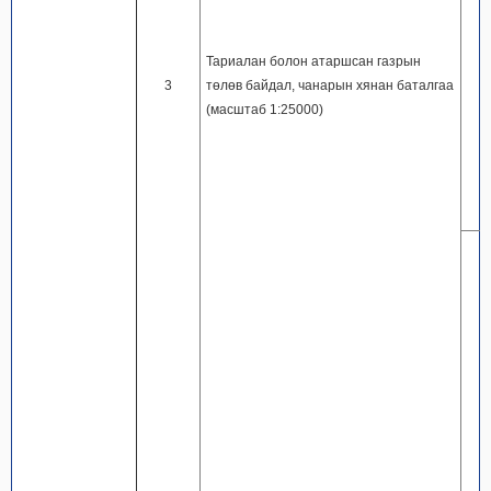
Тариалан болон атаршсан газрын
3
төлөв байдал, чанарын хянан баталгаа
(масштаб 1:25000)