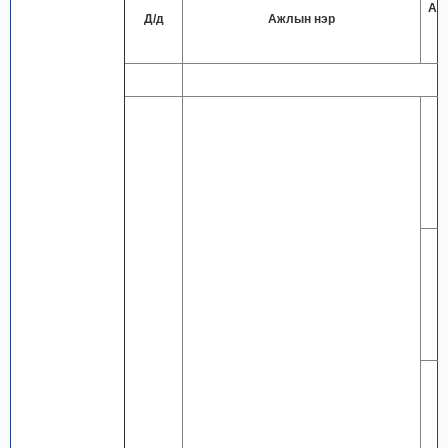
Аж
Д/д
Ажлын нэр