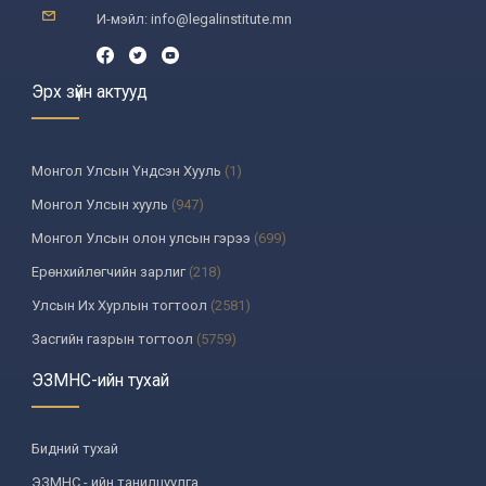
И-мэйл: info@legalinstitute.mn
Эрх зүйн актууд
Монгол Улсын Үндсэн Хууль
(1)
Монгол Улсын хууль
(947)
Монгол Улсын олон улсын гэрээ
(699)
Ерөнхийлөгчийн зарлиг
(218)
Улсын Их Хурлын тогтоол
(2581)
Засгийн газрын тогтоол
(5759)
Үндсэн хуулийн цэцийн шийдвэр
(335)
ЭЗМНС-ийн тухай
Улсын дээд шүүхийн тогтоол
(259)
УИХ-аас томилогддог байгууллагын дарга, түүнтэй адилтгах албан
Бидний тухай
тушаалтны шийдвэр
(130)
ЭЗМНС - ийн танилцуулга