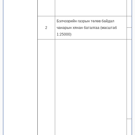
Бэлчээрийн газрын төлөв байдал
2
чанарын хянан баталгаа (масштаб
1:25000)