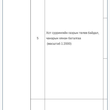
Хот суурингийн газрын төлөв байдал,
5
чанарын хянан баталгаа
(масштаб 1:2000)