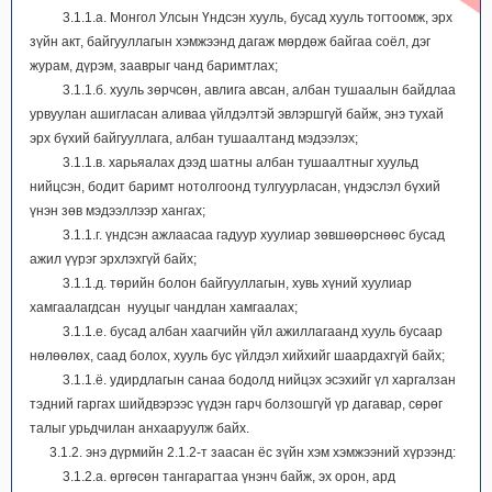
3.1.1.а. Монгол Улсын Үндсэн хууль, бусад хууль тогтоомж, эрх
зүйн акт, байгууллагын хэмжээнд дагаж мөрдөж байгаа соёл, дэг
журам, дүрэм, зааврыг чанд баримтлах;
3.1.1.б. хууль зөрчсөн, авлига авсан, албан тушаалын байдлаа
урвуулан ашигласан аливаа үйлдэлтэй эвлэршгүй байж, энэ тухай
эрх бүхий байгууллага, албан тушаалтанд мэдээлэх;
3.1.1.в. харьяалах дээд шатны албан тушаалтныг хуульд
нийцсэн, бодит баримт нотолгоонд тулгуурласан, үндэслэл бүхий
үнэн зөв мэдээллээр хангах;
3.1.1.г. үндсэн ажлаасаа гадуур хуулиар зөвшөөрснөөс бусад
ажил үүрэг эрхлэхгүй байх;
3.1.1.д. төрийн болон байгууллагын, хувь хүний хуулиар
хамгаалагдсан нууцыг чандлан хамгаалах;
3.1.1.е. бусад албан хаагчийн үйл ажиллагаанд хууль бусаар
нөлөөлөх, саад болох, хууль бус үйлдэл хийхийг шаардахгүй байх;
3.1.1.ё. удирдлагын санаа бодолд нийцэх эсэхийг үл харгалзан
тэдний гаргах шийдвэрээс үүдэн гарч болзошгүй үр дагавар, сөрөг
талыг урьдчилан анхааруулж байх.
3.1.2. энэ дүрмийн 2.1.2-т заасан ёс зүйн хэм хэмжээний хүрээнд:
3.1.2.а. өргөсөн тангарагтаа үнэнч байж, эх орон, ард