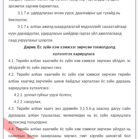
эрхэмлэх зарчим баримтлах;
3.1.7.и. удирдлагаас өгсөн үүрэг, даалгаврыг цаг тухайд нь
биелүүлэх;
3.1.7.к. албан ажилд шаардлагатай мэдээллийг санаатайгаар
нуун дарагдуулах, удирдлагын шийдвэр гаргах үйл ажиллагаанд
саад учруулахыг цээрлэх.
Дөрөв. Ёс зүйн хэм хэмжээг зөрчсөн тохиолдолд
хүлээлгэх хариуцлага
4.1. Төрийн албан хаагчийн ёс зүйн хэм хэмжээг зөрчсөн үйлдэл, эс
үйлдэхүйг ёс зүйн зөрчил гэнэ.
4.2. Төрийн албан хаагчийн ёс зүйн хэм хэмжээг зөрчсөн төрийн
албан хаагчид зөрчлийн шинж байдлыг харгалзан ёс зүйн дараахь
хариуцлага хүлээлгэнэ:
4.2.1. уучлал гуйхыг үүрэг болгох;
4.2.2. сануулах;
4.3. Төрийн албан хаагч энэ дүрмийн 3.1.5.б-д заасны дагуу сайн
дураараа албан тушаалаас чөлөөлөгдөх нь ёс зүйн хариуцлага
хүлээсэнд тооцогдоно.
4.4. Төрийн албан хаагчийн ёс зүйн хэм хэмжээг зөрчсөн үйлдэл нь
сахилгын болон захиргааны зөрчил, гэмт хэргийн шинжтэй бол