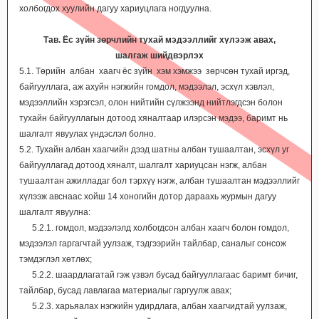
холбогдох хуулийн дагуу хариуцлага ногдуулна.
Тав. Ёс зүйн зөрчлийн тухай мэдээллийг хүлээж авах,
шалгаж шийдвэрлэх
5.1. Төрийн албан хаагч ёс зүйн хэм хэмжээ зөрчсөн тухай иргэд,
байгууллага, аж ахуйн нэгжийн гомдол, мэдээлэл, эсхүл хэвлэл,
мэдээллийн хэрэгсэл, олон нийтийн сүлжээнд нийтлэгдсэн болон
тухайн байгууллагын дотоод хяналтаар илэрсэн мэдээ, баримт нь
шалгалт явуулах үндэслэл болно.
5.2. Тухайн албан хаагчийн дээд шатны албан тушаалтан, эсхүл уг
байгууллагад дотоод хяналт, шалгалт хариуцсан нэгж, албан
тушаалтан ажилладаг бол тэрхүү нэгж, албан тушаалтан мэдээллийг
хүлээж авснаас хойш 14 хоногийн дотор дараахь журмын дагуу
шалгалт явуулна:
5.2.1. гомдол, мэдээлэлд холбогдсон албан хаагч болон гомдол,
мэдээлэл гаргагчтай уулзаж, тэдгээрийн тайлбар, саналыг сонсож
тэмдэглэл хөтлөх;
5.2.2. шаардлагатай гэж үзвэл бусад байгууллагаас баримт бичиг,
тайлбар, бусад лавлагаа материалыг гаргуулж авах;
5.2.3. харьяалах нэгжийн удирдлага, албан хаагчидтай уулзаж,