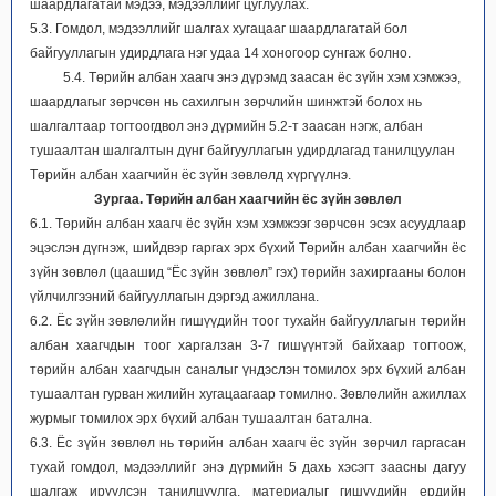
шаардлагатай мэдээ, мэдээллийг цуглуулах.
5.3. Гомдол, мэдээллийг шалгах хугацааг шаардлагатай бол
байгууллагын удирдлага нэг удаа 14 хоногоор сунгаж болно.
5.4. Төрийн албан хаагч энэ дүрэмд заасан ёс зүйн хэм хэмжээ,
шаардлагыг зөрчсөн нь сахилгын зөрчлийн шинжтэй болох нь
шалгалтаар тогтоогдвол энэ дүрмийн 5.2-т заасан нэгж, албан
тушаалтан шалгалтын дүнг байгууллагын удирдлагад танилцуулан
Төрийн албан хаагчийн ёс зүйн зөвлөлд хүргүүлнэ.
Зургаа. Төрийн албан хаагчийн ёс зүйн зөвлөл
6.1. Төрийн албан хаагч ёс зүйн хэм хэмжээг зөрчсөн эсэх асуудлаар
эцэслэн дүгнэж, шийдвэр гаргах эрх бүхий Төрийн албан хаагчийн ёс
зүйн зөвлөл (цаашид “Ёс зүйн зөвлөл” гэх) төрийн захиргааны болон
үйлчилгээний байгууллагын дэргэд ажиллана.
6.2. Ёс зүйн зөвлөлийн гишүүдийн тоог тухайн байгууллагын төрийн
албан хаагчдын тоог харгалзан 3-7 гишүүнтэй байхаар тогтоож,
төрийн албан хаагчдын саналыг үндэслэн томилох эрх бүхий албан
тушаалтан гурван жилийн хугацаагаар томилно. Зөвлөлийн ажиллах
журмыг томилох эрх бүхий албан тушаалтан батална.
6.3. Ёс зүйн зөвлөл нь төрийн албан хаагч ёс зүйн зөрчил гаргасан
тухай гомдол, мэдээллийг энэ дүрмийн 5 дахь хэсэгт заасны дагуу
шалгаж ирүүлсэн танилцуулга, материалыг гишүүдийн ердийн