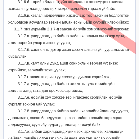
3.1.6.б. төрийн бодлого, үйл ажиллагааг эсэргүүцсэн аливаа
жагсаал, цуглаанд оролцох, мэдээ, мэдээлэл тараахгүй байх.
3.1.6.в. хэвлэл, мэдээллийн хэрэгслээр төр, засгийн бодлоготой
холбогдсон асуудлаар зөвхөн албан ёсны байр суурийг илэрхийлэх;
3.1.7. энэ дүрмийн 2.1.7-д заасан ёс зүйн хэм хэмжээний хүрээнд:
3.1.7.а. удирдлагадаа байгаа албан хаагчдын өмнө нэр хүнд,
ажил хэргийн үлгэр жишээг үзүүлэх;
3.1.7.б. хамт олны дотор ажил хэрэгч сэтгэл зүйн уур амьсгалыг
бүрдүүлэх;
3.1.7.в. хамт олны дунд ашиг сонирхлын зөрчил үүсэхээс
сэргийлэх, зөрчлийг зохицуулах;
3.1.7.г. авлигын орчин үүсэхээс урьдчилан сэргийлэх;
3.1.7.д. удирдлагадаа байгаа ажилтныг улс төрийн үйл
ажиллагаанд татагдан орохоос сэргийлэх;
3.1.7.е. ёс зүйн хэм хэмжээ зөрчигдөхөөс сэргийлэх, ёс зүйн
сургалт зохион байгуулах;
3.1.7.ё. удирдлагадаа байгаа албан хаагчийг айлган сүрдүүлэх,
доромжлох, хясан боогдуулах зэргээр албаны хэвийн харилцааг
алдагдуулах, хууль бус үүрэг даалгавар өгөхгүй байх;
3.1.7.ж. албан харилцаанд хүний эрх, эрх чөлөө, халдашгүй
байдал, хувийн болон гэр бүлийн нууц, нэр төр, алдар хүндийг