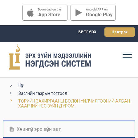
БҮРТГҮҮЛЭХ
Нэвтрэх
Нүүр
Засгийн газрын тогтоол
ТӨРИЙН ЗАХИРГААНЫ БОЛОН ҮЙЛЧИЛГЭЭНИЙ АЛБАН  
ХААГЧИЙН ЁС ЗҮЙН ДҮРЭМ
Хүчингүй эрх зүйн акт