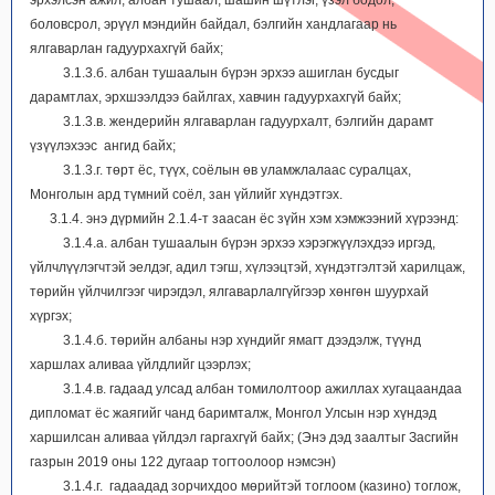
эрхэлсэн ажил, албан тушаал, шашин шүтлэг, үзэл бодол,
боловсрол, эрүүл мэндийн байдал, бэлгийн хандлагаар нь
ялгаварлан гадуурхахгүй байх;
3.1.3.б. албан тушаалын бүрэн эрхээ ашиглан бусдыг
дарамтлах, эрхшээлдээ байлгах, хавчин гадуурхахгүй байх;
3.1.3.в. жендерийн ялгаварлан гадуурхалт, бэлгийн дарамт
үзүүлэхээс ангид байх;
3.1.3.г. төрт ёс, түүх, соёлын өв уламжлалаас суралцах,
Монголын ард түмний соёл, зан үйлийг хүндэтгэх.
3.1.4. энэ дүрмийн 2.1.4-т заасан ёс зүйн хэм хэмжээний хүрээнд:
3.1.4.а. албан тушаалын бүрэн эрхээ хэрэгжүүлэхдээ иргэд,
үйлчлүүлэгчтэй эелдэг, адил тэгш, хүлээцтэй, хүндэтгэлтэй харилцаж,
төрийн үйлчилгээг чирэгдэл, ялгаварлалгүйгээр хөнгөн шуурхай
хүргэх;
3.1.4.б. төрийн албаны нэр хүндийг ямагт дээдэлж, түүнд
харшлах аливаа үйлдлийг цээрлэх;
3.1.4.в. гадаад улсад албан томилолтоор ажиллах хугацаандаа
дипломат ёс жаягийг чанд баримталж, Монгол Улсын нэр хүндэд
харшилсан аливаа үйлдэл гаргахгүй байх; (Энэ дэд заалтыг Засгийн
газрын 2019 оны 122 дугаар тогтоолоор нэмсэн)
3.1.4.г. гадаадад зорчихдоо мөрийтэй тоглоом (казино) тоглож,