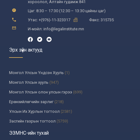
хороолол, Алтайн гудамж 841
Цаг: 8:30 – 17:30 (12:30 – 13:30 цайны цаг)
Утас: +(976)-11-323317
Факс: 315735
И-мэйл: info@legalinstitute.mn
Эрх зүйн актууд
Монгол Улсын Үндсэн Хууль
(1)
Монгол Улсын хууль
(947)
Монгол Улсын олон улсын гэрээ
(699)
Ерөнхийлөгчийн зарлиг
(218)
Улсын Их Хурлын тогтоол
(2581)
Засгийн газрын тогтоол
(5759)
Үндсэн хуулийн цэцийн шийдвэр
(335)
ЭЗМНС-ийн тухай