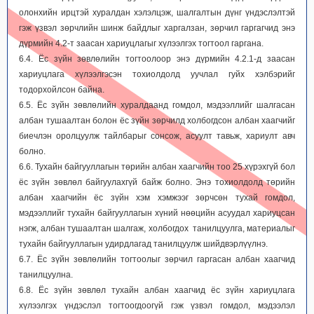
олонхийн ирцтэй хуралдан хэлэлцэж, шалгалтын дүнг үндэслэлтэй
гэж үзвэл зөрчлийн шинж байдлыг харгалзан, зөрчил гаргагчид энэ
дүрмийн 4.2-т заасан хариуцлагыг хүлээлгэх тогтоол гаргана.
6.4. Ёс зүйн зөвлөлийн тогтоолоор энэ дүрмийн 4.2.1-д заасан
хариуцлага хүлээлгэсэн тохиолдолд уучлал гуйх хэлбэрийг
тодорхойлсон байна.
6.5. Ёс зүйн зөвлөлийн хуралдаанд гомдол, мэдээллийг шалгасан
албан тушаалтан болон ёс зүйн зөрчилд холбогдсон албан хаагчийг
биечлэн оролцуулж тайлбарыг сонсож, асуулт тавьж, хариулт авч
болно.
6.6. Тухайн байгууллагын төрийн албан хаагчийн тоо 25 хүрэхгүй бол
ёс зүйн зөвлөл байгуулахгүй байж болно. Энэ тохиолдолд төрийн
албан хаагчийн ёс зүйн хэм хэмжээг зөрчсөн тухай гомдол,
мэдээллийг тухайн байгууллагын хүний нөөцийн асуудал хариуцсан
нэгж, албан тушаалтан шалгаж, холбогдох танилцуулга, материалыг
тухайн байгууллагын удирдлагад танилцуулж шийдвэрлүүлнэ.
6.7. Ёс зүйн зөвлөлийн тогтоолыг зөрчил гаргасан албан хаагчид
танилцуулна.
6.8. Ёс зүйн зөвлөл тухайн албан хаагчид ёс зүйн хариуцлага
хүлээлгэх үндэслэл тогтоогдоогүй гэж үзвэл гомдол, мэдээлэл