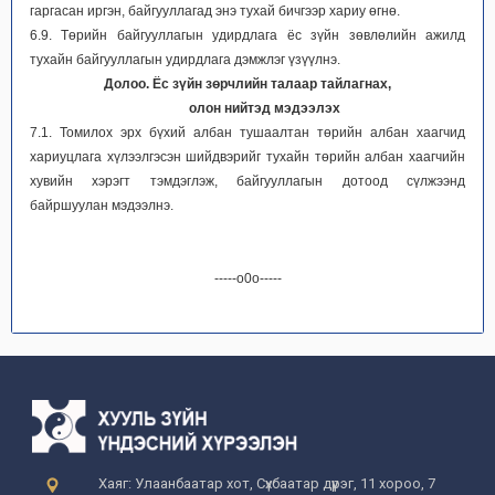
гаргасан иргэн, байгууллагад энэ тухай бичгээр хариу өгнө.
6.9. Төрийн байгууллагын удирдлага ёс зүйн зөвлөлийн ажилд
тухайн байгууллагын удирдлага дэмжлэг үзүүлнэ.
Долоо. Ёс зүйн зөрчлийн талаар тайлагнах,
олон нийтэд мэдээлэх
7.1. Томилох эрх бүхий албан тушаалтан төрийн албан хаагчид
хариуцлага хүлээлгэсэн шийдвэрийг тухайн төрийн албан хаагчийн
хувийн хэрэгт тэмдэглэж, байгууллагын дотоод сүлжээнд
байршуулан мэдээлнэ.
-----о0о-----
Хаяг: Улаанбаатар хот, Сүхбаатар дүүрэг, 11 хороо, 7