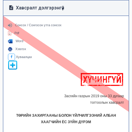
Хавсралт дэлгэрэнгүй
Сонсох / Сонгосон утга сонсох
Pdf
Word
Хэвлэх
Хуваалцах
Засгийн газрын 2019 оны 33 дугаар
тогтоолын хавсралт
ТӨРИЙН ЗАХИРГААНЫ БОЛОН ҮЙЛЧИЛГЭЭНИЙ АЛБАН
ХААГЧИЙН ЁС ЗҮЙН ДҮРЭМ