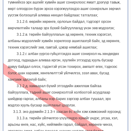
түмнийхээ эрх ашгийг хувийн ашиг сонирхлоос ямагт дээгүүр тавьж,
өөрт олгогдсон бүрэн эрхээ хэрэгжүүлэхдээ ашиг сонирхлын зөрчил
үүсгэж болзошгүй аливаа нөхцөл байдлаас татгалзах;
3.1.2.б. өөрийн хөрөнгө, орлогын байдал, тэдгээрт орсон
өөрчлөлтийн талаар эрх бүхий байгууллагад үнэн зөв мэдээлэх;
3.1.2.в. төрийн байгууллагын эд хөрөнгө, техник хэрэгсэл,
албаны мэдээллийг хувийн зорилгоор ашиглахгүй байх, эд хөрөнгө,
техник хэрэгслийг зөв, гамтай, цэвэр нямбай ашиглах;
3.1.2.г. албан үүргээ гүйцэтгэхдээ ашиг сонирхол нь хөндөгдөх
дотоод, гадаадын аливаа иргэн, хуулийн этгээдэд хууль бусаар
давуу байдал олгох, тэдэнтэй үгсэн тохирох, амлалт өгөх, тэднээс
бэлэг, шан харамж, хөнгөлөлттэй үйлчилгээ, зээл авах, бусад
хангамж эдлэхгүй байх;
3.1.2.д. хамаарал бүхий этгээдийн ажиллаж байгаа
байгууллага, тэдний ашиг сонирхолтой холбоотой асуудлаар
шийдвэр гаргах, албаны нэр барих зэргээр албан тушаал, эрх
мэдлээ хууль бусаар ашиглахыг цээрлэх.
3.1.3. энэ дүрмийн 2.1.3-т заасан ёс зүйн хэм хэмжээний хүрээнд:
3.1.3.а. төрийн үйлчилгээ үзүүлэхдээ хүнийг үндэс, угсаа, хэл,
арьсны өнгө, нас, хүйс, нийгмийн гарал, байдал, хөрөнгө чинээ,