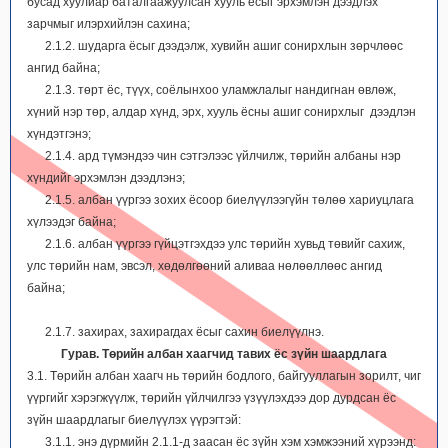
бусад хуулиар баталгаажуулсан хууль ёсыг эрхэмлэн дээдлэх
зарчмыг илэрхийлэн сахина;
2.1.2. шударга ёсыг дээдэлж, хувийн ашиг сонирхлын зөрчлөөс
ангид байна;
2.1.3. төрт ёс, түүх, соёлынхоо уламжлалыг нандигнан өвлөж,
хүний нэр төр, алдар хүнд, эрх, хууль ёсны ашиг сонирхлыг дээдлэн
хүндэтгэнэ;
2.1.4. ард түмэндээ чин сэтгэлээс үйлчилж, төрийн албаны нэр
хүндийг эрхэмлэн дээдлэнэ;
2.1.5. албан үүргээ зохих ёсоор биелүүлээгүйн төлөө хариуцлага
хүлээдэг байна;
2.1.6. албан үүргээ гүйцэтгэхдээ улс төрийн хувьд төвийг сахиж,
улс төрийн нам, эвсэл, хөдөлгөөний аливаа нөлөөллөөс ангид
байна;
2.1.7. захирах, захирагдах ёсыг сахин биелүүлнэ.
Гурав. Төрийн албан хаагчид тавих ёс зүйн шаардлага
3.1. Төрийн албан хаагч нь төрийн бодлого, байгууллагын зорилт, чиг
үүргийг хэрэгжүүлж, төрийн үйлчилгээ үзүүлэхдээ дор дурдсан ёс
зүйн шаардлагыг биелүүлэх үүрэгтэй:
3.1.1. энэ дүрмийн 2.1.1-д заасан ёс зүйн хэм хэмжээний хүрээнд: