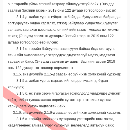
энэ төрлийн үйлчилгээний газраар үйлчлүүлэхгүй байх; (Энэ дэд
заалтыг Засгийн газрын 2019 оны 122 дугаар тогтоолоор нэмсэн)
3.1.4.д. албан үүргээ гүйцэтгэж байхдаа буюу ажлын байрандаа
согтууруулах ундаа хэрэглэх, этгээд байдлаар хувцаслах, бүдүүлэг
зан авир гаргахыг цээрлэж, олон нийтийн газарт мөрдөх дэг журмыг
сахих; (Энэ дэд заалтын дугаарыг Засгийн газрын 2019 оны 122
дугаар тогтоолоор өөрчилсөн)
3.1.4.е. төрийн байгууллагаас явуулж байгаа бодлого, хууль
ёсны үйл ажиллагааг үл эсэргүүцэх, үндэслэлгүй мэдээ, мэдээлэл
тараахгүй байх. (Энэ дэд заалтын дугаарыг Засгийн газрын 2019
оны 122 дугаар тогтоолоор өөрчилсөн)
3.1.5. энэ дүрмийн 2.1.5-д заасан ёс зүйн хэм хэмжээний хүрээнд:
3.1.5.а. албан үүргээ мэргэжлийн өндөр түвшинд бүрэн
хариуцах;
3.1.5.б. ёс зүйн зөрчил гаргасан тохиолдолд үйлдэлдээ дүгнэлт
хийж, албан тушаалаасаа өөрийн хүсэлтээр татгалзах хүртэл
хариуцлага хүлээх чадвартай байх.
3.1.6. энэ дүрмийн 2.1.6-д заасан ёс зүйн хэм хэмжээний хүрээнд:
3.1.6.а. төрийн алба хаах хугацаанд улс төрийн нам, эвсэл,
хөдөлгөөнөөс аливаа үүрэг хүлээхгүй, нөлөөлөлд автахгүй байх;