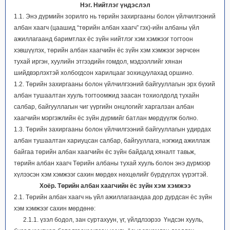
Нэг. Нийтлэг үндэслэл
1.1. Энэ дүрмийн зорилго нь төрийн захиргааны болон үйлчилгээний
албан хаагч (цаашид “төрийн албан хаагч” гэх)-ийн албаны үйл
ажиллагаанд баримтлах ёс зүйн нийтлэг хэм хэмжээг тогтоон
хэвшүүлэх, төрийн албан хаагчийн ёс зүйн хэм хэмжээг зөрчсөн
тухай иргэн, хуулийн этгээдийн гомдол, мэдээллийг хянан
шийдвэрлэхтэй холбогдсон харилцааг зохицуулахад оршино.
1.2. Төрийн захиргааны болон үйлчилгээний байгууллагын эрх бүхий
албан тушаалтан хууль тогтоомжид заасан тохиолдолд тухайн
салбар, байгууллагын чиг үүргийн онцлогийг харгалзан албан
хаагчийн мэргэжлийн ёс зүйн дүрмийг батлан мөрдүүлж болно.
1.3. Төрийн захиргааны болон үйлчилгээний байгууллагын удирдах
албан тушаалтан хариуцсан салбар, байгууллага, нэгжид ажиллаж
байгаа төрийн албан хаагчийн ёс зүйн байдалд хяналт тавьж,
төрийн албан хаагч Төрийн албаны тухай хууль болон энэ дүрмээр
хүлээсэн хэм хэмжээг сахин мөрдөх нөхцөлийг бүрдүүлэх үүрэгтэй.
Хоёр. Төрийн албан хаагчийн ёс зүйн хэм хэмжээ
2.1. Төрийн албан хаагч нь үйл ажиллагаандаа дор дурдсан ёс зүйн
хэм хэмжээг сахин мөрдөнө:
2.1.1. үзэл бодол, зан суртахуун, үг, үйлдлээрээ Үндсэн хууль,