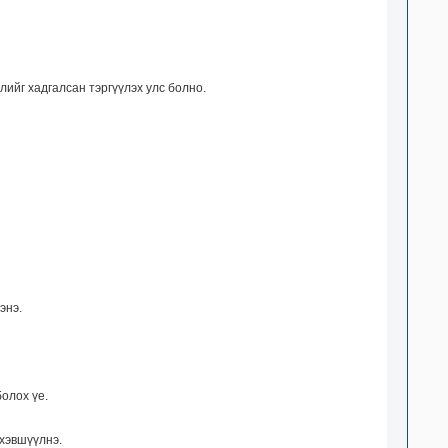
лийг хадгалсан тэргүүлэх улс болно.
энэ.
олох үе.
хэвшүүлнэ.