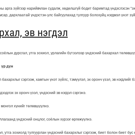
 арга зүйгээр нарийвчлан судалж, хөдөлшгүй бодит баримтад үндэслэсэн “эх х
ар, дархлаатай үндэстэн-улс байгуулахад тулгуур болохуйц нэгдмэл үнэт зүй
рхал, эв нэгдэл
соёлын дурсгал, утга зохиол, урлагийн бүтээлээр үндэсний бахархал төлөвшүүл
 үр дүн
бахархлыг сэргээж, хамтын үнэт зүйлс, тэмүүлэл, эх оронч үзэл, эв нэгдлийг б
эдлэх эх оронч үзэл, үндэсний эв нэгдэл сэргэнэ.
ч монгол хүнийг төлөвшүүлнэ.
ллагаанд үндэсний онцлог, соёлын хүрээг өргөжүүлнэ.
эл, утга зохиолд тулгуурлан үндэсний бахархлыг сэргээж, биет болон биет бус