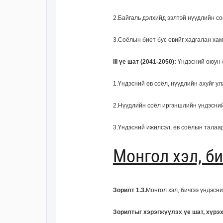
2.Байгаль дэлхийд ээлтэй нүүдлийн со
3.Соёлын биет бус өвийг хадгалан хам
III үе шат (2041-2050):
Үндэсний оюун с
1.Үндэсний өв соёл, нүүдлийн ахуйг у
2.Нүүдлийн соёл иргэншлийн үндэсний
3.Үндэсний ижилсэл, өв соёлын талаар
Монгол хэл, б
Зорилт 1.3.
Монгол хэл, бичгээ үндэсн
Зорилтыг хэрэгжүүлэх үе шат, хүрэх