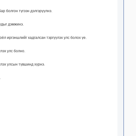
ар болгон түгээн дэлгэрүүлнэ.
удыг дэмжинэ.
оёл иргэншлийг хадгалсан тэргүүлэх улс болох үе.
лэх улс болно.
лэх улсын түвшинд хүрнэ.
.