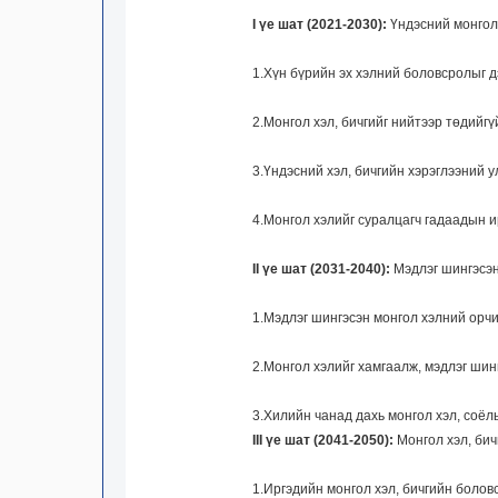
I үе шат (2021-2030):
Үндэсний монгол 
1.Хүн бүрийн эх хэлний боловсролыг 
2.Монгол хэл, бичгийг нийтээр төдийг
3.Үндэсний хэл, бичгийн хэрэглээний
4.Монгол хэлийг суралцагч гадаадын 
II үе шат (2031-2040):
Мэдлэг шингэсэн 
1.Мэдлэг шингэсэн монгол хэлний орчи
2.Монгол хэлийг хамгаалж, мэдлэг шинг
3.Хилийн чанад дахь монгол хэл, соёл
III үе шат (2041-2050):
Монгол хэл, бич
1.Иргэдийн монгол хэл, бичгийн болов