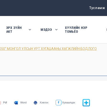
Тусламж
ЭРХ ЗҮЙН
ХУУЛИЙН НЭР
МЭДЭЭ
АКТ
ТОМЬЁО
050” МОНГОЛ УЛСЫН УРТ ХУГАЦААНЫ ХӨГЖЛИЙН БОДЛОГО
Pdf
Word
Хэвлэх
Хуваалцах