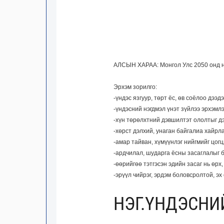
АЛСЫН ХАРАА: Монгол Улс 2050 онд ни
Эрхэм зорилго:
-үндэс язгуур, төрт ёс, өв соёлоо дээд
-үндэсний нэгдмэл үнэт зүйлээ эрхэмлэ
-хүн төрөлхтний дэвшилтэт ололтыг 
-хөрст дэлхий, унаган байгалиа хайрл
-амар тайван, хүмүүнлэг нийгмийг цог
-ардчилал, шударга ёсны засаглалыг 
-өөрийгөө тэтгэсэн эдийн засаг нь өрх,
-эрүүл чийрэг, эрдэм боловсролтой, эх
НЭГ.ҮНДЭСНИ