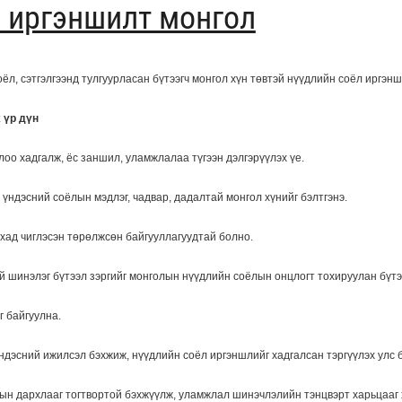
 иргэншилт монгол
ёл, сэтгэлгээнд тулгуурласан бүтээгч монгол хүн төвтэй нүүдлийн соёл иргэнш
 үр дүн
оо хадгалж, ёс заншил, уламжлалаа түгээн дэлгэрүүлэх үе.
, үндэсний соёлын мэдлэг, чадвар, дадалтай монгол хүнийг бэлтгэнэ.
хад чиглэсэн төрөлжсөн байгууллагуудтай болно.
ий шинэлэг бүтээл зэргийг монголын нүүдлийн соёлын онцлогт тохируулан бүтэ
г байгуулна.
дэсний ижилсэл бэхжиж, нүүдлийн соёл иргэншлийг хадгалсан тэргүүлэх улс б
лын дархлааг тогтвортой бэхжүүлж, уламжлал шинэчлэлийн тэнцвэрт харьцааг 