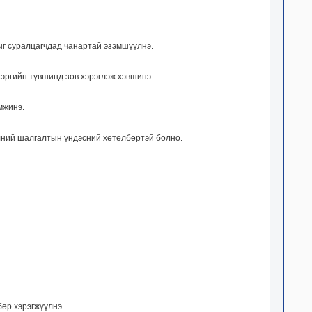
ыг суралцагчдад чанартай эзэмшүүлнэ.
хэргийн түвшинд зөв хэрэглэж хэвшинэ.
мжинэ.
элний шалгалтын үндэсний хөтөлбөртэй болно.
бөр хэрэгжүүлнэ.