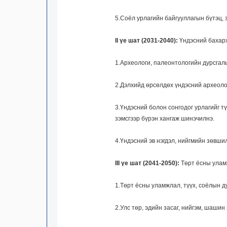
5.Соёл урлагийн байгууллагын бүтэц, 
II үе шат (2031-2040):
Үндэсний бахархл
1.Археологи, палеонтологийн дурсгалы
2.Дэлхийд өрсөлдөх үндэсний археоло
3.Үндэсний болон сонгодог урлагийг т
зэмсгээр бүрэн хангаж шинэчилнэ.
4.Үндэсний эв нэгдэл, нийгмийн зөвши
III үе шат (2041-2050):
Төрт ёсны уламж
1.Төрт ёсны уламжлал, түүх, соёлын д
2.Улс төр, эдийн засаг, нийгэм, шашин