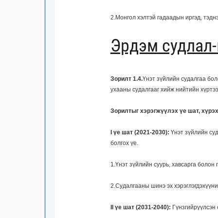
2.Монгол хэлтэй гадаадын иргэд, тэдн
Эрдэм судлал-
Зорилт 1.4.
Үнэт зүйлийн судалгаа бол
ухааны судалгааг хийж нийтийн хүртээ
Зорилтыг хэрэгжүүлэх үе шат, хүрэх
I үе шат (2021-2030):
Үнэт зүйлийн суд
болгох үе.
1.Үнэт зүйлийн суурь, хавсарга болон 
2.Судалгааны шинэ эх хэрэглэгдэхүүни
II үе шат (2031-2040):
Гүнзгийрүүлсэн с