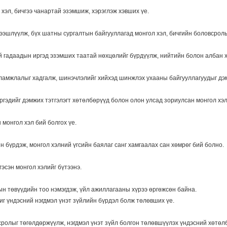
хэл, бичгээ чанартай эзэмшиж, хэрэглэж хэвших үе.
дээшлүүлж, бүх шатны сургалтын байгууллагад монгол хэл, бичгийн боловсрол
үй гадаадын иргэд эзэмших таатай нөхцөлийг бүрдүүлж, нийтийн болон албан 
 уламжлалыг хадгалж, шинэчлэлийг хийхэд шинжлэх ухааны байгууллагуудыг дэ
иргэдийг дэмжих тэтгэлэгт хөтөлбөрүүд болон олон улсад зориулсан монгол х
монгол хэл бий болгох үе.
н бүрдэж, монгол хэлний үгсийн баялаг санг хамгаалах сан хөмрөг бий болно.
эсэн монгол хэлийг бүтээнэ.
ын төвүүдийн тоо нэмэгдэж, үйл ажиллагааны хүрээ өргөжсөн байна.
иг үндэсний нэгдмэл үнэт зүйлийн бүрдэл болж төлөвших үе.
сролыг төгөлдөржүүлж, нэгдмэл үнэт зүйл болгон төлөвшүүлэх үндэсний хөтөл