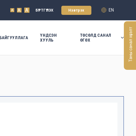
A
EN
A
БҮРТГҮҮЛЭХ
Нэвтрэх
A
Таны санал хүсэлт
ҮНДСЭН
ТӨСӨЛД САНАЛ
БАЙГУУЛЛАГА
ХУУЛЬ
ӨГӨХ