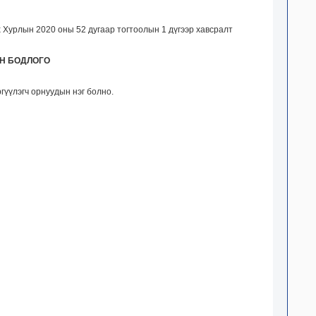
 Хурлын 2020 оны 52 дугаар тогтоолын 1 дүгээр хавсралт
Н БОДЛОГО
үүлэгч орнуудын нэг болно.