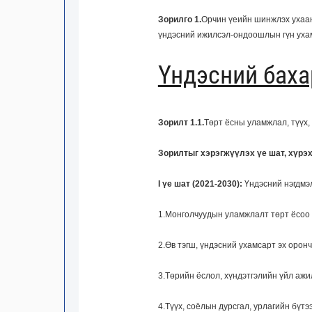
Зорилго 1.
Орчин үеийн шинжлэх ухааны
үндэсний ижилсэл-ондоошлын гүн ухамс
Үндэсний баха
Зорилт
1.1.
Төрт ёсны уламжлал, түүх, 
Зорилтыг хэрэгжүүлэх үе шат, хүрэх
I үе шат (2021-2030):
Үндэсний нэгдмэл 
1.Монголчуудын уламжлалт төрт ёсоо дэ
2.Өв тэгш, үндэсний ухамсарт эх орон
3.Төрийн ёслол, хүндэтгэлийн үйл ажи
4.Түүх, соёлын дурсгал, урлагийн бүтэ