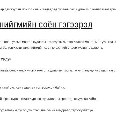
ээр дамжуулан монгол хэлийг гадаадад сурталчлах, сургах үйл ажиллагааг эрч
нийгмийн соён гэгээрэл
он олон улсын монгол судлалын тэргүүлэх чиглэл болсон монголын түүх, хэл, 
л болгон хэвшүүлж, нийгмийн соён гэгээрлийг өндөр түвшинд хүргэнэ.
 үр дүн
алгаа болон олон улсын монгол судлалын тэргүүлэх чиглэлүүдийн судалгааг с
гүнзгийрүүлсэн судалгаа тогтворжсон байна.
йг эрэн сурвалжилж бүртгэн, судалгааны эргэлтэд оруулсан байна.
удалгааны бүх үр дүнг төр, нийгмийн амьдралд хэрэгжүүлэх үе.