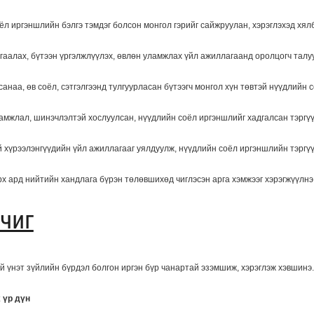
ёл иргэншлийн бэлгэ тэмдэг болсон монгол гэрийг сайжруулан, хэрэглэхэд хялб
гаалах, бүтээн үргэлжлүүлэх, өвлөн уламжлах үйл ажиллагаанд оролцогч талу
анаа, өв соёл, сэтгэлгээнд тулгуурласан бүтээгч монгол хүн төвтэй нүүдлийн с
ламжлал, шинэчлэлтэй хослуулсан, нүүдлийн соёл иргэншлийг хадгалсан тэргүү
 хүрээлэнгүүдийн үйл ажиллагааг уялдуулж, нүүдлийн соёл иргэншлийн тэргүү
х ард нийтийн хандлага бүрэн төлөвшихөд чиглэсэн арга хэмжээг хэрэгжүүлнэ
ичиг
ий үнэт зүйлийн бүрдэл болгон иргэн бүр чанартай эзэмшиж, хэрэглэж хэвшинэ.
 үр дүн