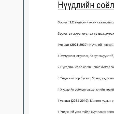
Нүүдлийн соёл
Зорилт 1.2.
Үндэсний оюун санаа, өв со
Зорилтыг хэрэгжүүлэх үе шат, хүрэх
I үе шат (2021-2030):
Нүүдлийн өв соёл
1.Хүмүүнлэг, оюунлаг, ёс суртахуунтай
2.Нүүдлийн соёл иргэншлийг хамгаала
3.Үндэсний сор бүтээл, брэнд, үндэсн
4.Хүүхдийн соёлын өв, хөгжлийн төвий
II үе шат (2031-2040):
Монголчуудын үн
1.Үндэсний үнэт зүйлд суурилсан соё