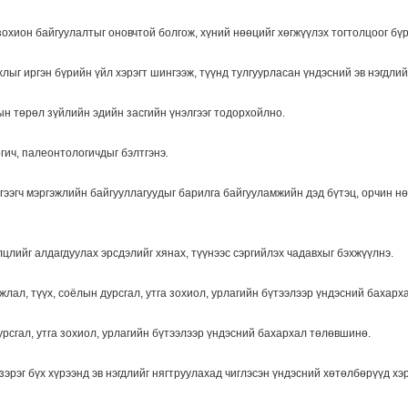
зохион байгуулалтыг оновчтой болгож, хүний нөөцийг хөгжүүлэх тогтолцоог бү
ыг иргэн бүрийн үйл хэрэгт шингээж, түүнд тулгуурласан үндэсний эв нэгдлий
н төрөл зүйлийн эдийн засгийн үнэлгээг тодорхойлно.
гич, палеонтологичдыг бэлтгэнэ
.
үгээгч мэргэжлийн байгууллагуудыг барилга байгууламжийн дэд бүтэц, орчин нө
лцлийг алдагдуулах эрсдэлийг хянах, түүнээс сэргийлэх чадавхыг бэхжүүлнэ.
лал, түүх, соёлын дурсгал, утга зохиол, урлагийн бүтээлээр үндэсний бахарха
урсгал, утга зохиол, урлагийн бүтээлээр үндэсний бахархал төлөвшинө.
 зэрэг бүх хүрээнд эв нэгдлийг нягтруулахад чиглэсэн үндэсний хөтөлбөрүүд хэ