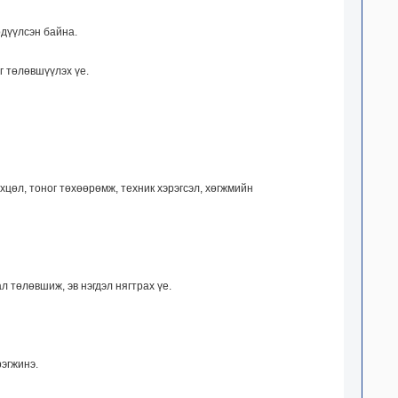
рдүүлсэн байна.
г төлөвшүүлэх үе.
хцөл, тоног төхөөрөмж, техник хэрэгсэл, хөгжмийн
л төлөвшиж, эв нэгдэл нягтрах үе.
рэгжинэ.