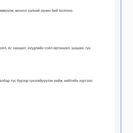
имжүүлж, монгол хэлний орчин бий болгоно.
соёл, ёс заншил, нүүдлийн соёл иргэншил, шашин, гүн
албар тус бүрээр гүнзгийрүүлэн хийж, нийтийн хүртээл