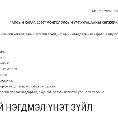
Монгол Улсын Их
“АЛСЫН ХАРАА-2050” МОНГОЛ УЛСЫН
УРТ ХУГАЦААНЫ ХӨГЖЛИЙ
йгмийн хөгжил, эдийн засгийн өсөлт, иргэдийн амьдралын чанараар Азид тэрг
элж,
ж,
дэмжиж,
ан хамгаалж,
цлоож,
бэхжүүлж,
 иргэн бүрд тэгш, хүртээмжтэй хүрсэн,
 оронч, хөрвөх чадвартай, оюунлаг,бүтээлч иргэнтэй улс болж хөгжинө.
Й НЭГДМЭЛ ҮНЭТ ЗҮЙЛ