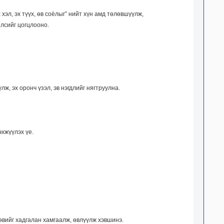
эл, эх түүх, өв соёлыг” нийт хүн амд төлөвшүүлж,
лсийг цогцлооно.
ж, эх оронч үзэл, эв нэгдлийг нягтруулна.
эхжүүлэх үе.
 өвийг хадгалан хамгаалж, өвлүүлж хэвшинэ.