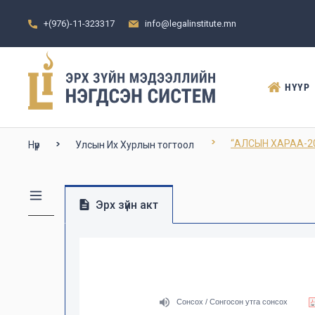
+(976)-11-323317
info@legalinstitute.mn
НҮҮР
“АЛСЫН ХАРАА-2
Нүүр
Улсын Их Хурлын тогтоол
Эрх зүйн акт
Сонсох / Сонгосон утга сонсох