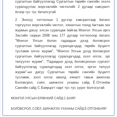
сургалтын байгууллагад Сургалтын төрийн сангийн зээлээр
суралцуулах мэргэжлийн чиглэлийг 2 дугаар хавсралтын
ёсоор тус тус баталсугай.
2. Энэхүү тогтоолын 1 дүгээр хавсралтаар баталсан
тэргүүлэх мэргэжлийн чиглэл, хяналтын тоонд багтаан зохих
журмын дагуу элсэн суралцаж байгаа Монгол Улсын иргэнд
Засгийн газрын 2008 оны 177 дугаар тогтоолоор баталсан
"Монгол Улсын болон гадаадын дээд боловсролын
сургалтын байгууллагад суралцагчдад төрийн буцалтгүй
тусламж олгох журам", "Монгол Улсын дээд боловсролын
сургалтын байгууллагад суралцагчдад зээл олгох, эргэн
төлүүлэх журам", "Гадаадын дээд боловсролын сургалтын
байгууллагад суралцагчдад зээл олгох, эргэн төлүүлэх
журам"-ын дагуу Сургалтын төрийн сангийн буцалтгүй
тусламж, зээл олгох ажилд хяналт тавьж ажиллахыг
Боловсрол, соёл, шинжлэх ухааны сайд Ё.Отгонбаяр,
Сангийн сайд С.Баярцогт нарт тус тус үүрэг болгосугай.
МОНГОЛ УЛСЫН ЕРӨНХИЙ САЙД С.БАЯР
БОЛОВСРОЛ, СОЁЛ, ШИНЖЛЭХ УХААНЫ САЙД Ё.ОТГОНБАЯР