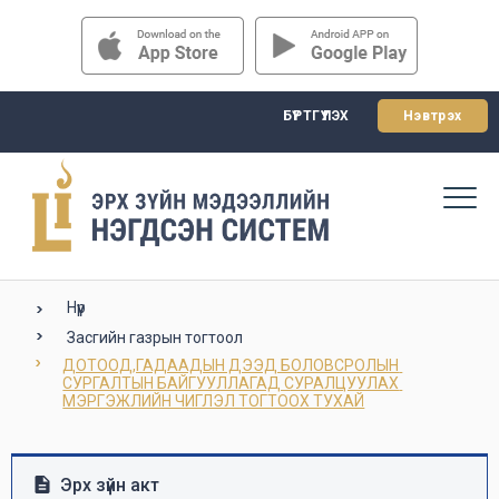
БҮРТГҮҮЛЭХ
Нэвтрэх
Нүүр
Засгийн газрын тогтоол
ДОТООД,ГАДААДЫН ДЭЭД БОЛОВСРОЛЫН 
СУРГАЛТЫН БАЙГУУЛЛАГАД СУРАЛЦУУЛАХ 
МЭРГЭЖЛИЙН ЧИГЛЭЛ ТОГТООХ ТУХАЙ
Эрх зүйн акт