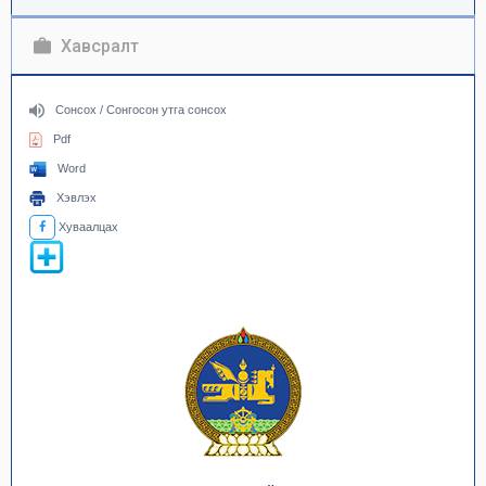
Хавсралт
Сонсох / Сонгосон утга сонсох
Pdf
Word
Хэвлэх
Хуваалцах