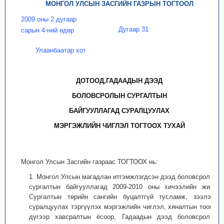
МОНГОЛ УЛСЫН ЗАСГИЙН ГАЗРЫН ТОГТООЛ
2009 оны 2 дугаар
Дугаар 31
сарын 4-ний өдөр
Улаанбаатар хот
ДОТООД,ГАДААДЫН ДЭЭД
БОЛОВСРОЛЫН СУРГАЛТЫН
БАЙГУУЛЛАГАД СУРАЛЦУУЛАХ
МЭРГЭЖЛИЙН ЧИГЛЭЛ ТОГТООХ ТУХАЙ
Монгол Улсын Засгийн газраас ТОГТООХ нь:
1. Монгол Улсын магадлан итгэмжлэгдсэн дээд боловсролын
сургалтын байгууллагад 2009-2010 оны хичээлийн жилд
Сургалтын төрийн сангийн буцалтгүй тусламж, зээлээр
суралцуулах тэргүүлэх мэргэжлийн чиглэл, хяналтын тоог 1
дүгээр хавсралтын ёсоор, Гадаадын дээд боловсролын