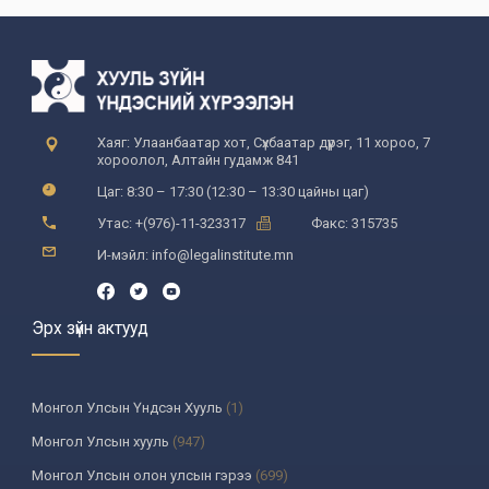
Хаяг: Улаанбаатар хот, Сүхбаатар дүүрэг, 11 хороо, 7
хороолол, Алтайн гудамж 841
Цаг: 8:30 – 17:30 (12:30 – 13:30 цайны цаг)
Утас: +(976)-11-323317
Факс: 315735
И-мэйл: info@legalinstitute.mn
Эрх зүйн актууд
Монгол Улсын Үндсэн Хууль
(1)
Монгол Улсын хууль
(947)
Монгол Улсын олон улсын гэрээ
(699)