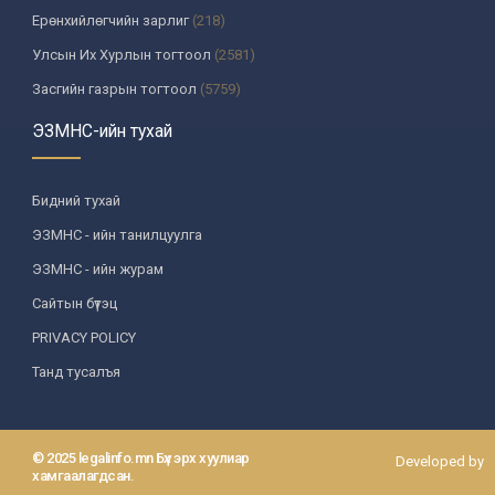
Ерөнхийлөгчийн зарлиг
(218)
Улсын Их Хурлын тогтоол
(2581)
Засгийн газрын тогтоол
(5759)
Үндсэн хуулийн цэцийн шийдвэр
(335)
ЭЗМНС-ийн тухай
Улсын дээд шүүхийн тогтоол
(259)
УИХ-аас томилогддог байгууллагын дарга, түүнтэй адилтгах албан
Бидний тухай
тушаалтны шийдвэр
(130)
ЭЗМНС - ийн танилцуулга
Сайдын тушаал
(987)
ЭЗМНС - ийн журам
Засгийн газрын агентлагийн даргын тушаал
(215)
Сайтын бүтэц
Хууль, хяналтын байгууллага
(6)
PRIVACY POLICY
Төрийн зарим чиг үүргийг хууль болон гэрээний үндсэн дээр
хэрэгжүүлж буй байгууллага
(3)
Танд тусалъя
Аймаг, нийслэлийн ИТХ-ын шийдвэр
(1208)
Аймаг, нийслэлийн Засаг даргын захирамж
(85)
© 2025 legalinfo.mn Бүх эрх хуулиар
Developed by
Зөвлөл, хороо, бусад байгууллага
(587)
хамгаалагдсан.