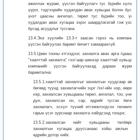
ажиллах журам, үүсгэн байгуулагч тус бүрийн хүлээх
үүрэг, тэдгээрийн худалдан авах хувьцаа болон бусад
үнэт цаасны ангилал, төрөл тус бүрийн тоо, үнэ,
худалдан авах хугацаа зэрэг шаардлагатай гэж үзсэн
бусад асуудлыг тусгана.
13.4.Энэ хуулийн 13.3-т заасан гэрээ нь компанийг
үүсгэн байгуулах баримт бичигт хамаарахгүй.
13.5.Цөөн тооны этгээдээс захиалга авах арга /цаашид
"хаалттай захиалга" гэх/-аар шинээр хаалттай хувьцаат
компанийг үүсгэн байгуулахад дараах журмыг
баримтална:
13.5.1.хаалттай захиалгыг захиалгын хуудсаар авах
бөгөөд түүнд захиалагчийн эцэг /эх/-ийн нэр, өөрийн
нэр, захиалсан хувьцааны төрөл, ангилал, тоо, үнийн
дүн, захиалсан он, сар, өдрийг тусгах бөгөөд
захиалагч, эсхүл түүний итгэмжлэгдсэн төлөөлөгч
гарын үсэг зурснаар захиалга хийгдсэнд тооцох;
13.5.2.захиалсан нийт хувьцааны төлбөрийг
захиалгын хугацаа дууссанаас хойш ажлын 30
өдрийн дотор хийх.