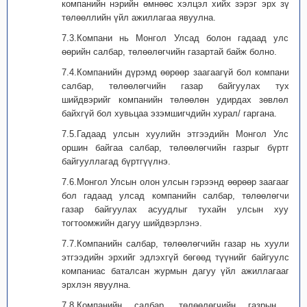
компанийн нэрийн өмнөөс хэлцэл хийх зэрэг эрх зүйн
төлөөллийн үйл ажиллагаа явуулна.
7.3.Компани нь Монгол Улсад болон гадаад улсад
өөрийн салбар, төлөөлөгчийн газартай байж болно.
7.4.Компанийн дүрэмд өөрөөр заагаагүй бол компанийн
салбар, төлөөлөгчийн газар байгуулах тухай
шийдвэрийг компанийн төлөөлөн удирдах зөвлөл /
байхгүй бол хувьцаа эзэмшигчдийн хурал/ гаргана.
7.5.Гадаад улсын хуулийн этгээдийн Монгол Улсад
оршин байгаа салбар, төлөөлөгчийн газрыг бүртгэх
байгууллагад бүртгүүлнэ.
7.6.Монгол Улсын олон улсын гэрээнд өөрөөр заагаагүй
бол гадаад улсад компанийн салбар, төлөөлөгчийн
газар байгуулах асуудлыг тухайн улсын хууль
тогтоомжийн дагуу шийдвэрлэнэ.
7.7.Компанийн салбар, төлөөлөгчийн газар нь хуулийн
этгээдийн эрхийг эдлэхгүй бөгөөд түүнийг байгуулсан
компаниас баталсан журмын дагуу үйл ажиллагаагаа
эрхлэн явуулна.
7.8.Компанийн салбар, төлөөлөгчийн газрын эд