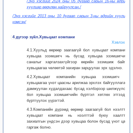
/Энэ хэсгийг 2024 оны 05 дугаар сарын 16-ны өдрийн
хуулиар өөрчлөн найруулсан./
/Энэ хэсгийг 2013 оны 10 дугаар сарын 3-ны өдрийн хуулиар
нэмсэн/
4 дүгээр зүйл.Хувьцаат компани
Хэвлэх
4.1.Хуульд өөрөөр заагаагүй бол хувьцаат компанийн
хувьцаа эзэмшигч нь бусад хувьцаа эзэмшигчийн
саналыг харгалзахгүйгээр өөрийн эзэмшиж байгаа
хувьцаагаа чөлөөтэй захиран зарцуулах эрх эдэлнэ.
4.2.Хувьцаат компанийн хувьцаа эзэмшигч нь
хувьцаагаа үнэт цаасны арилжаа эрхлэх байгууллагаар
дамжуулан худалдахаас бусад хэлбэрээр шилжүүлсэн
бол хувьцаа эзэмшигчийн бүртгэл хөтлөх этгээдэд
бүртгүүлэх үүрэгтэй.
4.3.Компанийн дүрэмд өөрөөр заагаагүй бол нээлттэй
хувьцаат компани нь нээлттэй буюу хаалттай
захиалгын үндсэн дээр хувьцаа болон бусад үнэт цаас
гаргаж болно.