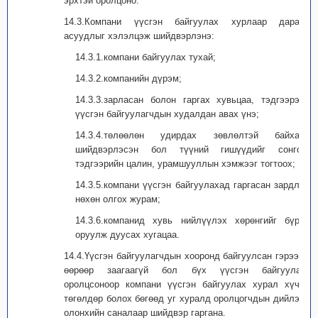
эрхтэй оролцоно.
14.3.Компани үүсгэн байгуулах хурлаар дараах
асуудлыг хэлэлцэж шийдвэрлэнэ:
14.3.1.компани байгуулах тухай;
14.3.2.компанийн дүрэм;
14.3.3.зарласан болон гаргах хувьцаа, тэдгээрээс
үүсгэн байгуулагчдын худалдан авах үнэ;
14.3.4.төлөөлөн удирдах зөвлөлтэй байхаар
шийдвэрлэсэн бол түүний гишүүдийг сонгох,
тэдгээрийн цалин, урамшууллын хэмжээг тогтоох;
14.3.5.компани үүсгэн байгуулахад гаргасан зардлыг
нөхөн олгох журам;
14.3.6.компанид хувь нийлүүлэх хөрөнгийг бүрэн
оруулж дуусах хугацаа.
14.4.Үүсгэн байгуулагчдын хооронд байгуулсан гэрээнд
өөрөөр заагаагүй бол бүх үүсгэн байгуулагч
оролцсоноор компани үүсгэн байгуулах хурал хүчин
төгөлдөр болох бөгөөд уг хуралд оролцогчдын дийлэнх
олонхийн саналаар шийдвэр гаргана.