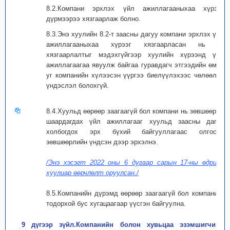
8.2.Компани эрхлэх үйл ажиллагааныхаа хүрээг
дүрмээрээ хязгаарлаж болно.
8.3.Энэ хуулийн 8.2-т заасны дагуу компани эрхлэх үйл
ажиллагааныхаа хүрээг хязгаарласан нь уг
хязгаарлалтыг мэдэхгүйгээр хуулийн хүрээнд үйл
ажиллагаагаа явуулж байгаа гуравдагч этгээдийн өмнө
уг компанийн хүлээсэн үүргээ биелүүлэхээс чөлөөлөх
үндэслэл болохгүй.
8.4.Хуульд өөрөөр заагаагүй бол компани нь зөвшөөрөл
шаардагдах үйл ажиллагааг хуульд заасны дагуу
холбогдох эрх бүхий байгууллагаас олгосон
зөвшөөрлийн үндсэн дээр эрхэлнэ.
/Энэ хэсэгт 2022 оны 6 дугаар сарын 17-ны өдрийн
хуулиар өөрчлөлт оруулсан./
8.5.Компанийн дүрэмд өөрөөр заагаагүй бол компанийг
тодорхой бус хугацаагаар үүсгэн байгуулна.
9 дүгээр зүйл.Компанийн болон хувьцаа эзэмшигчийн