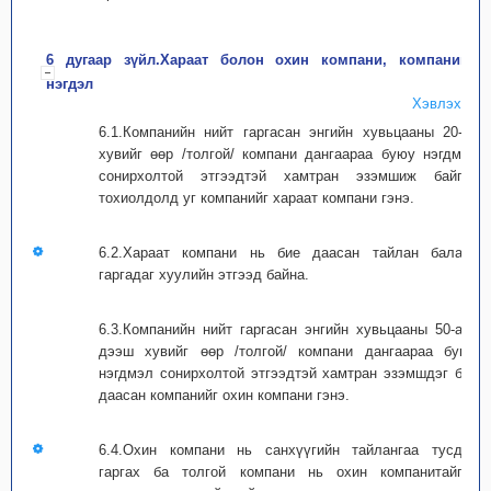
6 дугаар зүйл.Хараат болон охин компани, компанийн
нэгдэл
Хэвлэх
6.1.Компанийн нийт гаргасан энгийн хувьцааны 20-50
хувийг өөр /толгой/ компани дангаараа буюу нэгдмэл
сонирхолтой этгээдтэй хамтран эзэмшиж байгаа
тохиолдолд уг компанийг хараат компани гэнэ.
6.2.Хараат компани нь бие даасан тайлан баланс
гаргадаг хуулийн этгээд байна.
6.3.Компанийн нийт гаргасан энгийн хувьцааны 50-аас
дээш хувийг өөр /толгой/ компани дангаараа буюу
нэгдмэл сонирхолтой этгээдтэй хамтран эзэмшдэг бие
даасан компанийг охин компани гэнэ.
6.4.Охин компани нь санхүүгийн тайлангаа тусдаа
гаргах ба толгой компани нь охин компанитайгаа