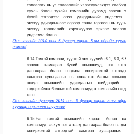
төлөөлөгч нь уг төлөөллийг хэрэгжүүлэхдээ холбогдох
хууль болон тухайн компанийн дүрэмд заасан эрх
бүхий этгээдээс өгсөн удирдамжийг үндэслэх ба
энэхүү удирдамжаас өөрөөр санал гаргасан нь түүнийг
энэхүү төлөөллийг хэрэгжүүлэх эрхээс чөлөөлөх
үндэслэл болно.
/Энэ хэсгийг 2014 оны 6 дугаар сарын 5-ны өдрийн хуулиар
нэмсэн/
6.14.Толгой компани, түүнтэй энэ хуулийн 6.1, 6.3, 6.8-д
заасан хамаарал бүхий компаниуд, нэг этгээд
дангаараа болон нэгдмэл сонирхолтой этгээдтэй
хамтран хувьцааных нь хяналтын багцыг эзэмшдэг,
эсхүл компанийн удирдлагын шийдвэрийг нь
тодорхойлох боломжтой компаниудыг компанийн нэгдэл
гэнэ.
/Энэ хэсгийн дугаарт 2014 оны 6 дугаар сарын 5-ны өдрийн
хуулиар өөрчлөлт оруулсан/
6.15.Нэг толгой компанийн хараат болон охин
компаниуд, эсхүл нэг этгээд дангаараа болон нэгдмэл
сонирхолтой этгээдтэй хамтран хувьцааных нь