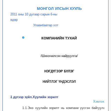
МОНГОЛ УЛСЫН ХУУЛЬ
2011 оны 10 дугаар сарын 6-ны
өдөр
Улаанбаатар хот
КОМПАНИЙН ТУХАЙ
/Шинэчилсэн найруулга/
НЭГДҮГЭЭР БҮЛЭГ
НИЙТЛЭГ ҮНДЭСЛЭЛ
1 дүгээр зүйл.Хуулийн зорилт
Хэвлэх
1.1.Энэ хуулийн зорилт нь компани үүсгэн байгуулах,