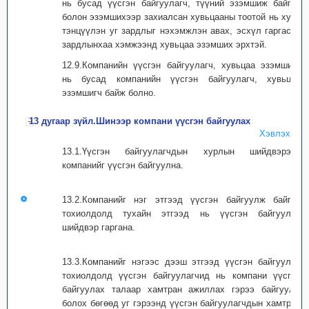
нь бусад үүсгэн байгуулагч, түүний эзэмшиж байгаа
болон эзэмшихээр захиалсан хувьцааны тоотой нь хувь
тэнцүүлэн уг зардлыг нэхэмжлэн авах, эсхүл гаргасан
зардлынхаа хэмжээнд хувьцаа эзэмших эрхтэй.
12.9.Компанийн үүсгэн байгуулагч, хувьцаа эзэмшигч
нь бусад компанийн үүсгэн байгуулагч, хувьцаа
эзэмшигч байж болно.
13 дугаар зүйл.Шинээр компани үүсгэн байгуулах
Хэвлэх
13.1.Үүсгэн байгуулагчдын хурлын шийдвэрээр
компанийг үүсгэн байгуулна.
13.2.Компанийг нэг этгээд үүсгэн байгуулж байгаа
тохиолдолд тухайн этгээд нь үүсгэн байгуулах
шийдвэр гаргана.
13.3.Компанийг нэгээс дээш этгээд үүсгэн байгуулах
тохиолдолд үүсгэн байгуулагчид нь компани үүсгэн
байгуулах талаар хамтран ажиллах гэрээ байгуулж
болох бөгөөд уг гэрээнд үүсгэн байгуулагчдын хамтран