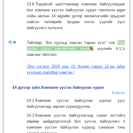
13.6.Тодорхой шалтгаанаар компани байгуулагдаагүй
бол компани үүсгэн байгуулах хурал товлосон өдрөөс
хойш ажлын 14 өдрийн дотор захиалагчийн урьдчилан
хийсэн төлбөрийг буцаан олгох үүргийг үүсгэн
байгуулагч хүлээнэ.
Тайлбар: Энэ хуульд заасан “гарын үсэг” гэж
Архив,
албан хэрэг хөтлөлтийн тухай
хуулийн 4.1.14-т
заасныг ойлгоно.
/Энэ хэсэгт 2024 оны 01 дүгээр сарын 12-ны өдрийн
хуулиар тайлбар нэмсэн./
14 дүгээр зүйл.Компани үүсгэн байгуулах хурал
Хэвлэх
14.1.Компани үүсгэн байгуулах хурлыг үүсгэн
байгуулагчид зарлан хуралдуулна.
14.2.Компани үүсгэн байгуулагчид санал нэгтэйгээр
өөрөөр шийдвэрлээгүй бол үүсгэн байгуулагч бүр
компани үүсгэн байгуулах хуралд саналын тэнцүү