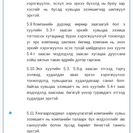
хэрэгжүүлэх, эсхүл энэ эрхээ бүхэлд нь буюу зарим
хэсгийг нь бусад хувьцаа эзэмшигчид шилжүүлэх
эрхтэй.
5.9.Компанийн дүрэмд өөрөөр заагаагүй бол энэ
хуулийн 5.З-т заасан эрхийг хувьцаа эзэмшигч
тогтоосон хугацаанд бүрэн хэрэгжүүлээгүй тохиолдолд
уг эрх компанид шилжих бөгөөд компани нь энэхүү
эрхийг хэрэгжүүлэх эсэх тухай шийдвэрээ энэ хуулийн
5.4-т заасан мэдэгдэлд заасан хугацаа дууссанаас
хойш ажлын таван өдрийн дотор гаргана.
5.10.Энэ хуулийн 5.3, 5.9-д заасан этгээд тэргүүн
ээлжид худалдан авах эрхээ хэрэгжүүлээгүй
тохиолдолд хувьцаагаа худалдахаар санал болгож
байгаа хувьцаа эзэмшигч нь энэ хуулийн 5.4-т заасан
мэдэгдэлд зааснаас багагүй үнээр гуравдагч этгээдэд
худалдах эрхтэй.
5.11.Хязгаарлагдмал хариуцлагатай компанийн хувьцаа
эзэмшигч нь компанийн талаарх бүх мэдээллийг авах,
санхүүгийн болон бусад баримт бичигтэй танилцах
эрхтэй.