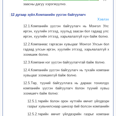
заасны дагуу хэрэгжүүлнэ.
12 дугаар зүйл.Компанийн үүсгэн байгуулагч
Хэвлэх
12.1.Компанийн үүсгэн байгуулагч нь Монгол Улсын
иргэн, хуулийн этгээд, хуульд заасан бол гадаад улсын
иргэн, хуулийн этгээд, харьяалалгүй хүн байж болно.
12.2.Компаниас гаргасан хувьцааг Монгол Улсын болон
гадаад улсын иргэн, хуулийн этгээд, харьяалалгүй хүн
эзэмшиж болно.
12.3.Компани нэг үүсгэн байгуулагчтай байж болно.
12.4.Компанийн үүсгэн байгуулагч нь тухайн компанийн
хувьцааг эзэмшихгүй байж болно.
12.5.Төр, түүний байгууллага нь дараах тохиолдолд
компанийн үүсгэн байгуулагч болон түүний хувьцаа
эзэмшигч байж болно:
12.5.1.төрийн болон орон нутгийн өмчит үйлдвэрийн
газрыг хувьчилснаар шинээр бий болсон компанийн;
12.5.2.төрийн өмчит үйлдвэрийн газрыг компанийн