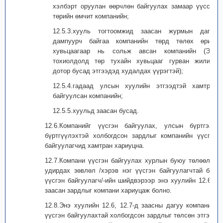
хэлбэрт оруулан өөрчлөн байгуулах замаар үүссэн
төрийн өмчит компанийн;
12.5.3.хууль тогтоомжид заасан журмын дагуу
дампуурч байгаа компанийн төрд төлөх өрийг
хувьцаагаар нь сольж авсан компанийн (Энэ
тохиолдолд төр тухайн хувьцааг гурван жилийн
дотор бусад этгээдэд худалдах үүрэгтэй);
12.5.4.гадаад улсын хуулийн этгээдтэй хамтран
байгуулсан компанийн;
12.5.5.хуульд заасан бусад.
12.6.Компанийг үүсгэн байгуулах, улсын бүртгэлд
бүртгүүлэхтэй холбогдсон зардлыг компанийн үүсгэн
байгуулагчид хамтран хариуцна.
12.7.Компани үүсгэн байгуулах хурлын буюу төлөөлөн
удирдах зөвлөл /хэрэв нэг үүсгэн байгуулагчтай бол
үүсгэн байгуулагч/-ийн шийдвэрээр энэ хуулийн 12.6-д
заасан зардлыг компани хариуцаж болно.
12.8.Энэ хуулийн 12.6, 12.7-д заасны дагуу компанийг
үүсгэн байгуулахтай холбогдсон зардлыг төлсөн этгээд