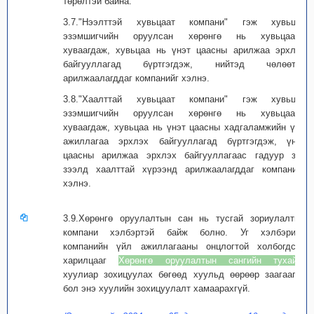
төрөлтэй байна.
3.7."Нээлттэй хувьцаат компани" гэж хувьцаа
эзэмшигчийн оруулсан хөрөнгө нь хувьцаанд
хуваагдаж, хувьцаа нь үнэт цаасны арилжаа эрхлэх
байгууллагад бүртгэгдэж, нийтэд чөлөөтэй
арилжаалагддаг компанийг хэлнэ.
3.8."Хаалттай хувьцаат компани" гэж хувьцаа
эзэмшигчийн оруулсан хөрөнгө нь хувьцаанд
хуваагдаж, хувьцаа нь үнэт цаасны хадгаламжийн үйл
ажиллагаа эрхлэх байгууллагад бүртгэгдэж, үнэт
цаасны арилжаа эрхлэх байгууллагаас гадуур зах
зээлд хаалттай хүрээнд арилжаалагддаг компанийг
хэлнэ.
3.9.Хөрөнгө оруулалтын сан нь тусгай зориулалтын
компани хэлбэртэй байж болно. Уг хэлбэрийн
компанийн үйл ажиллагааны онцлогтой холбогдсон
харилцааг
Хөрөнгө оруулалтын сангийн тухай
хуулиар зохицуулах бөгөөд хуульд өөрөөр заагаагүй
бол энэ хуулийн зохицуулалт хамаарахгүй.