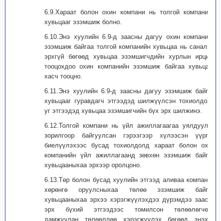
6.9.Хараат болон охин компани нь толгой компанийн
хувьцааг эзэмшиж болно.
6.10.Энэ хуулийн 6.9-д заасны дагуу охин компанийн
эзэмшиж байгаа толгой компанийн хувьцаа нь саналын
эрхгүй бөгөөд хувьцаа эзэмшигчдийн хурлын ирцийг
тооцохдоо охин компанийн эзэмшиж байгаа хувьцааг
хасч тооцно.
6.11.Энэ хуулийн 6.9-д заасны дагуу эзэмшиж байгаа
хувьцааг гуравдагч этгээдэд шилжүүлсэн тохиолдолд
уг этгээдэд хувьцаа эзэмшигчийн бүх эрх шилжинэ.
6.12.Толгой компани нь үйл ажиллагаагаа уялдуулах
зорилгоор байгуулсан гэрээгээр хүлээсэн үүргээ
биелүүлэхээс бусад тохиолдолд хараат болон охин
компанийн үйл ажиллагаанд зөвхөн эзэмшиж байгаа
хувьцааныхаа эрхээр оролцоно.
6.13.Төр болон бусад хуулийн этгээд аливаа компанид
хөрөнгө оруулсныхаа төлөө эзэмшиж байгаа
хувьцааныхаа эрхээ хэрэгжүүлэхдээ дүрэмдээ заасан
эрх бүхий этгээдээс томилсон төлөөлөгчөөр
дамжуулан төлөөллөө хэрэгжүүлэх бөгөөд энэхүү