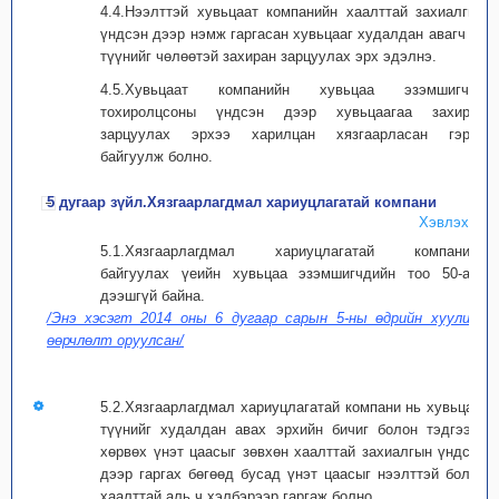
4.4.Нээлттэй хувьцаат компанийн хаалттай захиалгын
үндсэн дээр нэмж гаргасан хувьцааг худалдан авагч нь
түүнийг чөлөөтэй захиран зарцуулах эрх эдэлнэ.
4.5.Хувьцаат компанийн хувьцаа эзэмшигчид
тохиролцсоны үндсэн дээр хувьцаагаа захиран
зарцуулах эрхээ харилцан хязгаарласан гэрээ
байгуулж болно.
5 дугаар зүйл.Хязгаарлагдмал хариуцлагатай компани
Хэвлэх
5.1.Хязгаарлагдмал хариуцлагатай компанийн
байгуулах үеийн хувьцаа эзэмшигчдийн тоо 50-аас
дээшгүй байна.
/Энэ хэсэгт 2014 оны 6 дугаар сарын 5-ны өдрийн хуулиар
өөрчлөлт оруулсан/
5.2.Хязгаарлагдмал хариуцлагатай компани нь хувьцаа,
түүнийг худалдан авах эрхийн бичиг болон тэдгээрт
хөрвөх үнэт цаасыг зөвхөн хаалттай захиалгын үндсэн
дээр гаргах бөгөөд бусад үнэт цаасыг нээлттэй болон
хаалттай аль ч хэлбэрээр гаргаж болно.