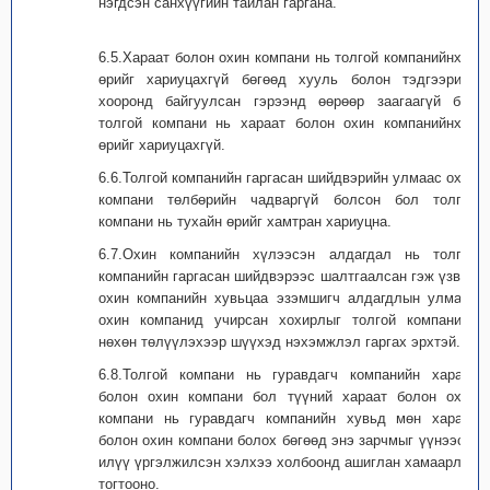
нэгдсэн санхүүгийн тайлан гаргана.
6.5.Хараат болон охин компани нь толгой компанийнхаа
өрийг хариуцахгүй бөгөөд хууль болон тэдгээрийн
хооронд байгуулсан гэрээнд өөрөөр заагаагүй бол
толгой компани нь хараат болон охин компанийнхаа
өрийг хариуцахгүй.
6.6.Толгой компанийн гаргасан шийдвэрийн улмаас охин
компани төлбөрийн чадваргүй болсон бол толгой
компани нь тухайн өрийг хамтран хариуцна.
6.7.Охин компанийн хүлээсэн алдагдал нь толгой
компанийн гаргасан шийдвэрээс шалтгаалсан гэж үзвэл
охин компанийн хувьцаа эзэмшигч алдагдлын улмаас
охин компанид учирсан хохирлыг толгой компаниар
нөхөн төлүүлэхээр шүүхэд нэхэмжлэл гаргах эрхтэй.
6.8.Толгой компани нь гуравдагч компанийн хараат
болон охин компани бол түүний хараат болон охин
компани нь гуравдагч компанийн хувьд мөн хараат
болон охин компани болох бөгөөд энэ зарчмыг үүнээс ч
илүү үргэлжилсэн хэлхээ холбоонд ашиглан хамаарлыг
тогтооно.