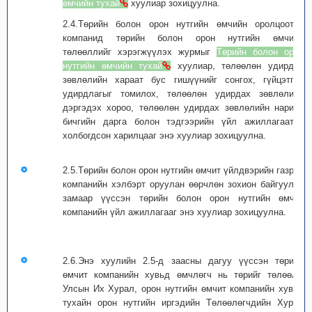
өмчийн тухай
хуулиар зохицуулна.
2.4.Төрийн болон орон нутгийн өмчийн оролцоотой
компанид төрийн болон орон нутгийн өмчийн
төлөөллийг хэрэгжүүлэх журмыг
Төрийн болон орон
нутгийн өмчийн тухай
хуулиар, төлөөлөн удирдах
зөвлөлийн хараат бус гишүүнийг сонгох, гүйцэтгэх
удирдлагыг томилох, төлөөлөн удирдах зөвлөлийн
дэргэдэх хороо, төлөөлөн удирдах зөвлөлийн нарийн
бичгийн дарга болон тэдгээрийн үйл ажиллагаатай
холбогдсон харилцааг энэ хуулиар зохицуулна.
2.5.Төрийн болон орон нутгийн өмчит үйлдвэрийн газрыг
компанийн хэлбэрт оруулан өөрчлөн зохион байгуулах
замаар үүссэн төрийн болон орон нутгийн өмчит
компанийн үйл ажиллагааг энэ хуулиар зохицуулна.
2.6.Энэ хуулийн 2.5-д заасны дагуу үүссэн төрийн
өмчит компанийн хувьд өмчлөгч нь төрийг төлөөлж
Улсын Их Хурал, орон нутгийн өмчит компанийн хувьд
тухайн орон нутгийн иргэдийн Төлөөлөгчдийн Хурал