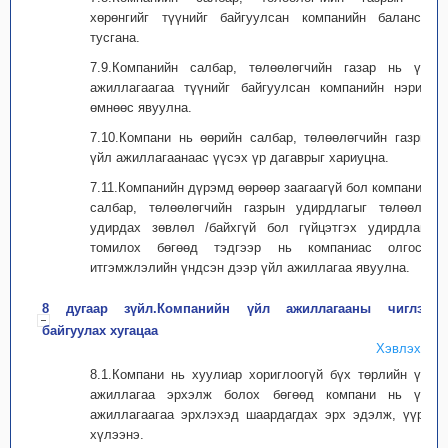
хөрөнгийг түүнийг байгуулсан компанийн балансад
тусгана.
7.9.Компанийн салбар, төлөөлөгчийн газар нь үйл
ажиллагаагаа түүнийг байгуулсан компанийн нэрийн
өмнөөс явуулна.
7.10.Компани нь өөрийн салбар, төлөөлөгчийн газрын
үйл ажиллагаанаас үүсэх үр дагаврыг хариуцна.
7.11.Компанийн дүрэмд өөрөөр заагаагүй бол компанийн
салбар, төлөөлөгчийн газрын удирдлагыг төлөөлөн
удирдах зөвлөл /байхгүй бол гүйцэтгэх удирдлага/
томилох бөгөөд тэдгээр нь компаниас олгосон
итгэмжлэлийн үндсэн дээр үйл ажиллагаа явуулна.
8 дугаар зүйл.Компанийн үйл ажиллагааны чиглэл,
байгуулах хугацаа
Хэвлэх
8.1.Компани нь хуулиар хориглоогүй бүх төрлийн үйл
ажиллагаа эрхэлж болох бөгөөд компани нь үйл
ажиллагаагаа эрхлэхэд шаардагдах эрх эдэлж, үүрэг
хүлээнэ.