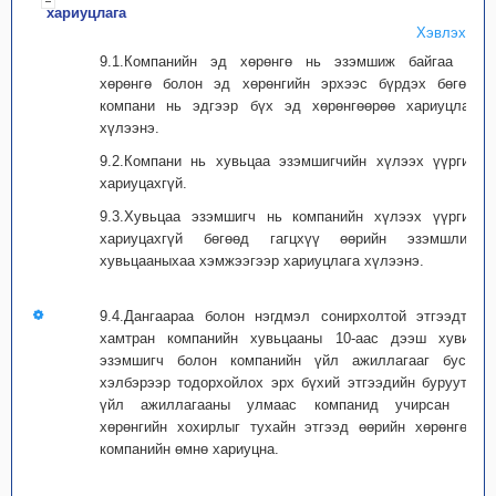
хариуцлага
Хэвлэх
9.1.Компанийн эд хөрөнгө нь эзэмшиж байгаа эд
хөрөнгө болон эд хөрөнгийн эрхээс бүрдэх бөгөөд
компани нь эдгээр бүх эд хөрөнгөөрөө хариуцлага
хүлээнэ.
9.2.Компани нь хувьцаа эзэмшигчийн хүлээх үүргийг
хариуцахгүй.
9.3.Хувьцаа эзэмшигч нь компанийн хүлээх үүргийг
хариуцахгүй бөгөөд гагцхүү өөрийн эзэмшлийн
хувьцааныхаа хэмжээгээр хариуцлага хүлээнэ.
9.4.Дангаараа болон нэгдмэл сонирхолтой этгээдтэй
хамтран компанийн хувьцааны 10-аас дээш хувийг
эзэмшигч болон компанийн үйл ажиллагааг бусад
хэлбэрээр тодорхойлох эрх бүхий этгээдийн буруутай
үйл ажиллагааны улмаас компанид учирсан эд
хөрөнгийн хохирлыг тухайн этгээд өөрийн хөрөнгөөр
компанийн өмнө хариуцна.