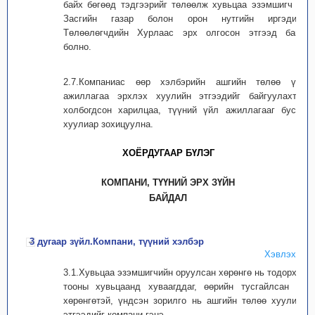
байх бөгөөд тэдгээрийг төлөөлж хувьцаа эзэмшигч нь
Засгийн газар болон орон нутгийн иргэдийн
Төлөөлөгчдийн Хурлаас эрх олгосон этгээд байж
болно.
2.7.Компаниас өөр хэлбэрийн ашгийн төлөө үйл
ажиллагаа эрхлэх хуулийн этгээдийг байгуулахтай
холбогдсон харилцаа, түүний үйл ажиллагааг бусад
хуулиар зохицуулна.
ХОЁРДУГААР БҮЛЭГ
КОМПАНИ, ТҮҮНИЙ ЭРХ ЗҮЙН
БАЙДАЛ
3 дугаар зүйл.Компани, түүний хэлбэр
Хэвлэх
3.1.Хувьцаа эзэмшигчийн оруулсан хөрөнгө нь тодорхой
тооны хувьцаанд хуваагддаг, өөрийн тусгайлсан эд
хөрөнгөтэй, үндсэн зорилго нь ашгийн төлөө хуулийн
этгээдийг компани гэнэ.