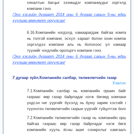
хяналтын багцыг эзэмшдэг компаниудыг зэргэлдээ
компани гэнэ.
/Энэ хэсгийн дугаарт 2014 оны 6 дугаар сарын 5-ны өдрийн
хуулиар өөрчлөлт оруулсан/
6.16.Компанийн нэгдэлд хамаарагдаж байгаа компани
нь толгой компани, эсхүл хараат болон охин компани,
зэргэлдээ компани аль нь болохоос үл хамааран
түүнийг нэгдлийн оролцогч компани гэнэ.
/Энэ хэсгийн дугаарт 2014 оны 6 дугаар сарын 5-ны өдрийн
хуулиар өөрчлөлт оруулсан/
7 дугаар зүйл.Компанийн салбар, төлөөлөгчийн газар
Хэвлэх
7.1.Компанийн салбар нь компанийн оршин байгаа
газраас өөр газар байрладаг нэгж бөгөөд компанийн
үндсэн чиг үүргийг бүхэлд нь буюу зарим хэсгийг нь,
түүнчлэн төлөөлөгчийн газрын үүргийг гүйцэтгэж болно.
7.2.Компанийн төлөөлөгчийн газар нь компанийн оршин
байгаа газраас өөр газар байрладаг нэгж бөгөөд
компанийн хууль ёсны ашиг сонирхлыг хамгаалах,