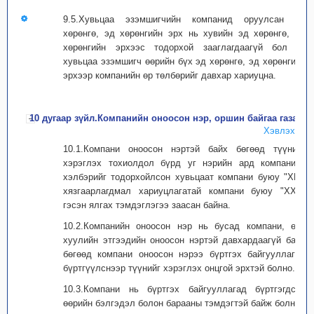
9.5.Хувьцаа эзэмшигчийн компанид оруулсан эд
хөрөнгө, эд хөрөнгийн эрх нь хувийн эд хөрөнгө, эд
хөрөнгийн эрхээс тодорхой зааглагдаагүй бол уг
хувьцаа эзэмшигч өөрийн бүх эд хөрөнгө, эд хөрөнгийн
эрхээр компанийн өр төлбөрийг давхар хариуцна.
10 дугаар зүйл.Компанийн оноосон нэр, оршин байгаа газар
Хэвлэх
10.1.Компани оноосон нэртэй байх бөгөөд түүнийг
хэрэглэх тохиолдол бүрд уг нэрийн ард компанийн
хэлбэрийг тодорхойлсон хувьцаат компани буюу "ХК",
хязгаарлагдмал хариуцлагатай компани буюу "ХХК"
гэсэн ялгах тэмдэглэгээ заасан байна.
10.2.Компанийн оноосон нэр нь бусад компани, өөр
хуулийн этгээдийн оноосон нэртэй давхардаагүй байх
бөгөөд компани оноосон нэрээ бүртгэх байгууллагад
бүртгүүлснээр түүнийг хэрэглэх онцгой эрхтэй болно.
10.3.Компани нь бүртгэх байгууллагад бүртгэгдсэн
өөрийн бэлгэдэл болон барааны тэмдэгтэй байж болно.