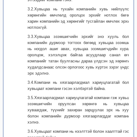
3.2.Хувьцаа нь тухайн компанийн хувь нийлүүлсэн
хөрөнгийн өмчлөлд оролцох эрхийг нотлох бөгөөд
харин компанийн эд хөрөнгийг тусгайлан өмчлөх эрхийг
нотлохгүй.
3.3.Хувьцаа эзэмшигчийн эрхийг энэ хууль болон
компанийн дүрмээр тогтоох бөгөөд хувьцаа эзэмшигч
нь ногдол ашиг авах, хувьцаа эзэмшигчдийн хуралд
оролцож, хэлэлцэж байгаа асуудлаар санал өгөх,
компанийг татан буулгасны дараа үлдсэн эд хөрөнгийг
худалдсанаас олсон орлогоос хувь хүртэх зэрэг үндсэн
эрх эдэлнэ.
3.4.Компани нь хязгаарлагдмал хариуцлагатай болон
хувьцаат компани гэсэн хэлбэртэй байна.
3.5.Хязгаарлагдмал хариуцлагатай компани гэж хувьцаа
эзэмшигчийн оруулсан хөрөнгө нь хувьцаанд
хуваагдаж, түүнийг захиран зарцуулах эрх нь хууль
болон компанийн дүрмээр хязгаарлагддаг компанийг
хэлнэ.
3.6.Хувьцаат компани нь нээлттэй болон хаалттай гэсэн