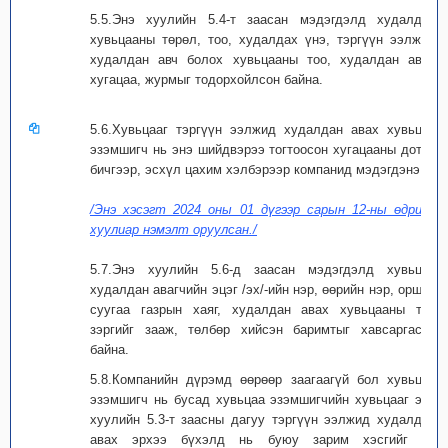
5.5.Энэ хуулийн 5.4-т заасан мэдэгдэлд худалдах
хувьцааны төрөл, тоо, худалдах үнэ, тэргүүн ээлжид
худалдан авч болох хувьцааны тоо, худалдан авах
хугацаа, журмыг тодорхойлсон байна.
5.6.Хувьцааг тэргүүн ээлжид худалдан авах хувьцаа
эзэмшигч нь энэ шийдвэрээ тогтоосон хугацааны дотор
бичгээр, эсхүл цахим хэлбэрээр компанид мэдэгдэнэ.
/Энэ хэсэгт 2024 оны 01 дүгээр сарын 12-ны өдрийн
хуулиар нэмэлт оруулсан./
5.7.Энэ хуулийн 5.6-д заасан мэдэгдэлд хувьцаа
худалдан авагчийн эцэг /эх/-ийн нэр, өөрийн нэр, оршин
суугаа газрын хаяг, худалдан авах хувьцааны тоо
зэргийг зааж, төлбөр хийсэн баримтыг хавсаргасан
байна.
5.8.Компанийн дүрэмд өөрөөр заагаагүй бол хувьцаа
эзэмшигч нь бусад хувьцаа эзэмшигчийн хувьцааг энэ
хуулийн 5.3-т заасны дагуу тэргүүн ээлжид худалдан
авах эрхээ бүхэлд нь буюу зарим хэсгийг нь