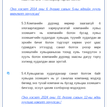
/Энэ хэсэгт 2014 оны 6 дугаар сарын 5-ны өдрийн хуулиар
өөрчлөлт оруулсан/
5.3.Компанийн дүрэмд өөрөөр заагаагүй бол
хязгаарлагдмал хариуцлагатай компанийн хувьцаа
эзэмшигч нь компанийн болон бусад хувьцаа
эзэмшигчийн худалдах хувьцаа, түүнийг худалдан авах
эрхийн бичиг болон тэдгээрт хөрвөх үнэт цаасыг
гуравдагч этгээдэд санал болгох үнээр өөрийн
эзэмшлийн хувьцааныхаа тоонд хувь тэнцүүлэн энэ
хууль болон компанийн дүрэмд заасны дагуу тэргүүн
ээлжид худалдан авах эрхтэй.
5.4.Хувьцаагаа худалдахаар санал болгож байгаа
хувьцаа эзэмшигч нь уг саналаа компанид мэдэгдэх
бөгөөд энэ тухай компани нь бусад хувьцаа эзэмшигчид
бичгээр, эсхүл цахим хэлбэрээр мэдэгдэнэ.
/Энэ хэсэгт 2024 оны 01 дүгээр сарын 12-ны өдрийн
хуулиар нэмэлт оруулсан./