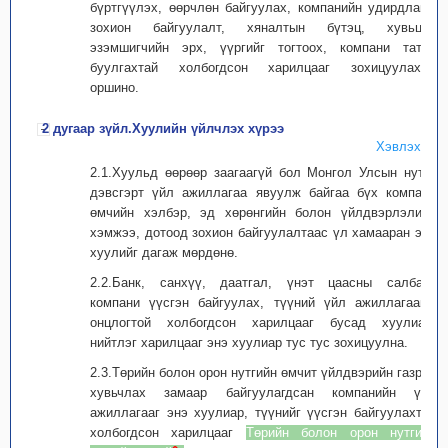
бүртгүүлэх, өөрчлөн байгуулах, компанийн удирдлага,
зохион байгуулалт, хяналтын бүтэц, хувьцаа
эзэмшигчийн эрх, үүргийг тогтоох, компани татан
буулгахтай холбогдсон харилцааг зохицуулахад
оршино.
2 дугаар зүйл.Хуулийн үйлчлэх хүрээ
Хэвлэх
2.1.Хуульд өөрөөр заагаагүй бол Монгол Улсын нутаг
дэвсгэрт үйл ажиллагаа явуулж байгаа бүх компани
өмчийн хэлбэр, эд хөрөнгийн болон үйлдвэрлэлийн
хэмжээ, дотоод зохион байгуулалтаас үл хамааран энэ
хуулийг дагаж мөрдөнө.
2.2.Банк, санхүү, даатгал, үнэт цаасны салбарт
компани үүсгэн байгуулах, түүний үйл ажиллагааны
онцлогтой холбогдсон харилцааг бусад хуулиар,
нийтлэг харилцааг энэ хуулиар тус тус зохицуулна.
2.3.Төрийн болон орон нутгийн өмчит үйлдвэрийн газрыг
хувьчлах замаар байгуулагдсан компанийн үйл
ажиллагааг энэ хуулиар, түүнийг үүсгэн байгуулахтай
холбогдсон харилцааг
Төрийн болон орон нутгийн