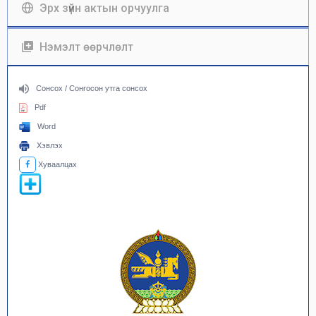
Эрх зүйн актын орчуулга
Нэмэлт өөрчлөлт
Сонсох / Сонгосон утга сонсох
Pdf
Word
Хэвлэх
Хуваалцах