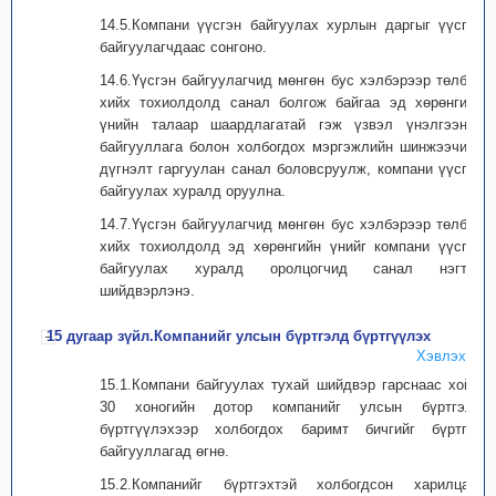
14.5.Компани үүсгэн байгуулах хурлын даргыг үүсгэн
байгуулагчдаас сонгоно.
14.6.Үүсгэн байгуулагчид мөнгөн бус хэлбэрээр төлбөр
хийх тохиолдолд санал болгож байгаа эд хөрөнгийн
үнийн талаар шаардлагатай гэж үзвэл үнэлгээний
байгууллага болон холбогдох мэргэжлийн шинжээчийн
дүгнэлт гаргуулан санал боловсруулж, компани үүсгэн
байгуулах хуралд оруулна.
14.7.Үүсгэн байгуулагчид мөнгөн бус хэлбэрээр төлбөр
хийх тохиолдолд эд хөрөнгийн үнийг компани үүсгэн
байгуулах хуралд оролцогчид санал нэгтэй
шийдвэрлэнэ.
15 дугаар зүйл.Компанийг улсын бүртгэлд бүртгүүлэх
Хэвлэх
15.1.Компани байгуулах тухай шийдвэр гарснаас хойш
30 хоногийн дотор компанийг улсын бүртгэлд
бүртгүүлэхээр холбогдох баримт бичгийг бүртгэх
байгууллагад өгнө.
15.2.Компанийг бүртгэхтэй холбогдсон харилцааг