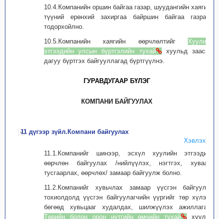
10.4.Компанийн оршин байгаа газар, шуудангийн хаягийг
түүний ерөнхий захиргаа байршин байгаа газраар
тодорхойлно.
10.5.Компанийн хаягийн өөрчлөлтийг
Хуулийн
этгээдийн улсын бүртгэлийн тухай
хуульд заасны
дагуу бүртгэх байгууллагад бүртгүүлнэ.
ГУРАВДУГААР БҮЛЭГ
КОМПАНИ БАЙГУУЛАХ
11 дүгээр зүйл.Компани байгуулах
Хэвлэх
11.1.Компанийг шинээр, эсхүл хуулийн этгээдийг
өөрчлөн байгуулах /нийлүүлэх, нэгтгэх, хуваах,
тусгаарлах, өөрчлөх/ замаар байгуулж болно.
11.2.Компанийг хувьчлах замаар үүсгэн байгуулах
тохиолдолд үүсгэн байгуулагчийн үүргийг төр хүлээх
бөгөөд хувьцааг худалдах, шилжүүлэх ажиллагааг
Төрийн болон орон нутгийн өмчийн тухай
хуульд