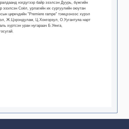
алдаанд нэгдүгээр байр эзэлсэн Дуурь, бүжгийн
йр эзэлсэн Соёл, урлагийн их сургуулийн оюутан
лсын циркчдийн "Premiere rampe" тэмцээнээс хүрэл
эл, Ж.Цэрэндулам, Ц.Хонгорзул, О.Уугантуяа нарт
аль хүртсэн уран нугараач Б.Уянга,
госугай.