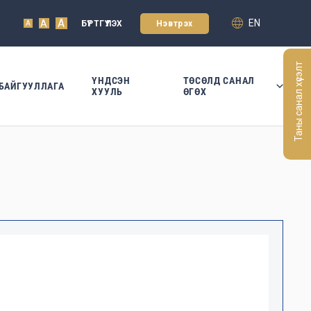
A
EN
A
БҮРТГҮҮЛЭХ
Нэвтрэх
A
Таны санал хүсэлт
ҮНДСЭН
ТӨСӨЛД САНАЛ
БАЙГУУЛЛАГА
ХУУЛЬ
ӨГӨХ