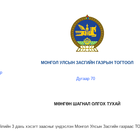
МОНГОЛ УЛСЫН ЗАСГИЙН ГАЗРЫН ТОГТООЛ
өр
Дугаар 70
МӨНГӨН ШАГНАЛ ОЛГОХ ТУХАЙ
йлийн 3 дахь хэсэгт заасныг үндэслэн Монгол Улсын Засгийн газраас Т