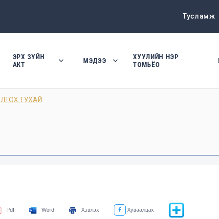
Тусламж
ЭРХ ЗҮЙН
ХУУЛИЙН НЭР
МЭДЭЭ
АКТ
ТОМЬЁО
ЛГОХ ТУХАЙ
Pdf
Word
Хэвлэх
Хуваалцах