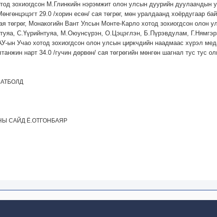
од зохиогдсон М.Глинкийн нэрэмжит олон улсын дуурийн дуулаачдын ур
өнгөнцэцэгт 29.0 /хорин есөн/ сая төгрөг, мөн уралдаанд хоёрдугаар ба
сая төгрөг, Монакогийн Вант Улсын Монте-Карло хотод зохиогдсон олон у
туяа, С.Үүрийнтуяа, М.Оюунсүрэн, О.Цэцэглэн, Б.Пүрэвдулам, Г.Нямгэр
НХАУ-ын Учао хотод зохиогдсон олон улсын циркчдийн наадмаас хүрэл мед
танжин нарт 34.0 /гучин дөрвөн/ сая төгрөгийн мөнгөн шагнал тус тус ол
БАТБОЛД
Ы САЙД Ё.ОТГОНБАЯР