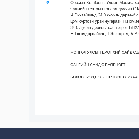
Оросын Холбооны Улсын Москва хот
эрдмийн театрын гоцлол дуучин С.М
Ч.Энхтайванд 24.0 /хорин дөрвөн/ 
цом хүртсэн уран нугараач Н.Номин
34.0 /гучин дөрвөн/ сая төгрөг, Б
Н.Төгөлдөрсайхан, Г.Энхгэрэл, Б.Ал
МОНГОЛ УЛСЫН ЕРӨНХИЙ САЙД С.
САНГИЙН САЙД С.БАЯРЦОГТ
БОЛОВСРОЛ,СОЁЛ,ШИНЖЛЭХ УХААН