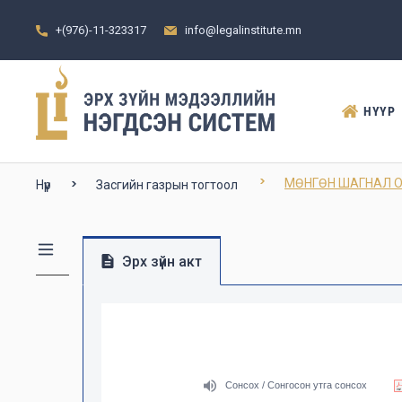
+(976)-11-323317
info@legalinstitute.mn
НҮҮР
МӨНГӨН ШАГНАЛ О
Нүүр
Засгийн газрын тогтоол
Эрх зүйн акт
Сонсох / Сонгосон утга сонсох