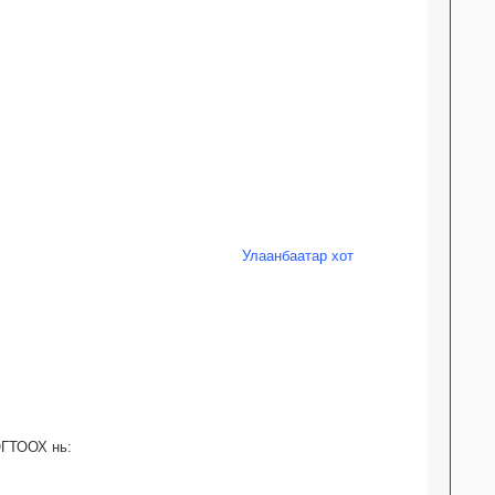
Улаанбаатар хот
ОГТООХ нь: