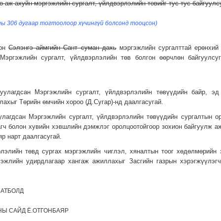
ө аж ахуйн мэргэжлийн сургалт, үйлдвэрлэлийн төвийг тус тус байгуулс
ны 306 дугаар тогтоолоор хүчингүй болсонд тооцсон)
лон
Сэлэнгэ аймгийн Сант суман дахь
мэргэжлийн сургалттай ерөнхий 
 Мэргэжлийн сургалт, үйлдвэрлэлийн төв болгон өөрчлөн байгуулсуг
уулагдсан Мэргэжлийн сургалт, үйлдвэрлэлийн төвүүдийн байр, э
лахыг Төрийн өмчийн хороо (Д.Сугар)-нд даалгасугай.
улагдсан Мэргэжлийн сургалт, үйлдвэрлэлийн төвүүдийн сургалтын о
гч болон хувийн хэвшлийн дэмжлэг оролцоотойгоор зохион байгуулж аж
р нарт даалгасугай.
рлэлийн төвд сургах мэргэжлийн чиглэл, хяналтын тоог хөдөлмөрийн 
гэжлийн удирдлагаар хангаж ажиллахыг Засгийн газрын хэрэгжүүлэгч
БАТБОЛД
Ы САЙД Ё.ОТГОНБАЯР