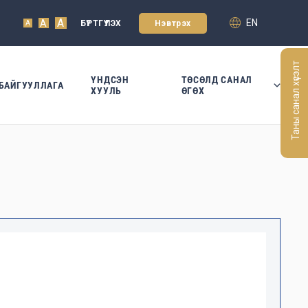
A
EN
A
БҮРТГҮҮЛЭХ
Нэвтрэх
A
Таны санал хүсэлт
ҮНДСЭН
ТӨСӨЛД САНАЛ
БАЙГУУЛЛАГА
ХУУЛЬ
ӨГӨХ