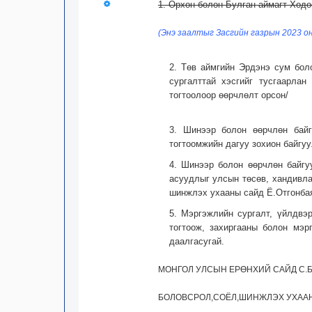
1. Орхон болон Булган аймагт Хөдө
(Энэ заалтыг Засгийн газрын 2023 о
2. Төв аймгийн Эрдэнэ сум бо
сургалттай хэсгийг тусгаарлан
тогтоолоор өөрчлөлт орсон/
3. Шинээр болон өөрчлөн байг
тогтоомжийн дагуу зохион байгуу
4. Шинээр болон өөрчлөн байгу
асуудлыг улсын төсөв, хандивла
шинжлэх ухааны сайд Ё.Отгонбая
5. Мэргэжлийн сургалт, үйлдвэ
тогтоож, захиргааны болон мэр
даалгасугай.
МОНГОЛ УЛСЫН ЕРӨНХИЙ САЙД С.
БОЛОВСРОЛ,СОЁЛ,ШИНЖЛЭХ УХААН