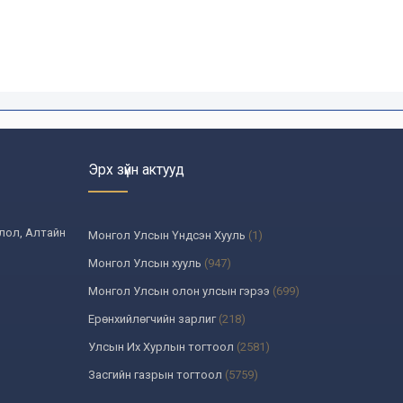
Эрх зүйн актууд
олол, Алтайн
Монгол Улсын Үндсэн Хууль
(1)
Монгол Улсын хууль
(947)
Монгол Улсын олон улсын гэрээ
(699)
Ерөнхийлөгчийн зарлиг
(218)
Улсын Их Хурлын тогтоол
(2581)
Засгийн газрын тогтоол
(5759)
Үндсэн хуулийн цэцийн шийдвэр
(335)