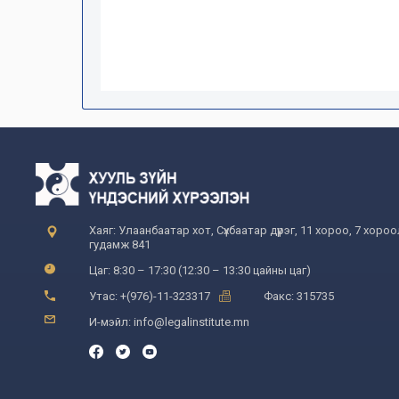
Хаяг: Улаанбаатар хот, Сүхбаатар дүүрэг, 11 хороо, 7 хоро
гудамж 841
Цаг: 8:30 – 17:30 (12:30 – 13:30 цайны цаг)
Утас: +(976)-11-323317
Факс: 315735
И-мэйл: info@legalinstitute.mn