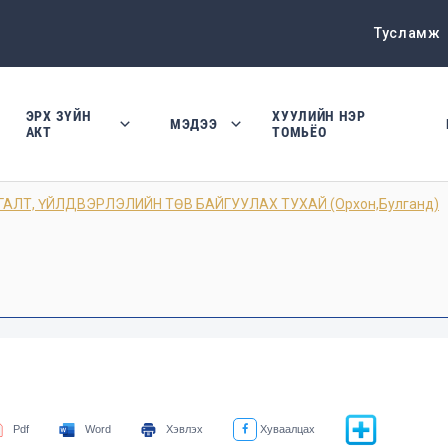
Тусламж
ЭРХ ЗҮЙН
ХУУЛИЙН НЭР
МЭДЭЭ
АКТ
ТОМЬЁО
АЛТ, ҮЙЛДВЭРЛЭЛИЙН ТӨВ БАЙГУУЛАХ ТУХАЙ (Орхон,Булганд)
Pdf
Word
Хэвлэх
Хуваалцах