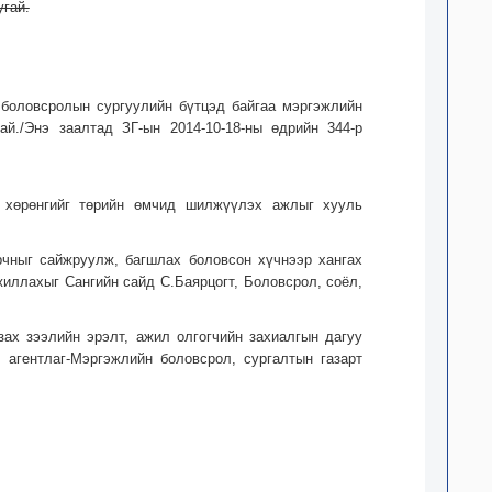
угай.
боловсролын сургуулийн бүтцэд байгаа мэргэжлийн
ай./Энэ заалтад ЗГ-ын 2014-10-18-ны өдрийн 344-р
д хөрөнгийг төрийн өмчид шилжүүлэх ажлыг хууль
рчныг сайжруулж, багшлах боловсон хүчнээр хангах
иллахыг Сангийн сайд С.Баярцогт, Боловсрол, соёл,
зах зээлийн эрэлт, ажил олгогчийн захиалгын дагуу
 агентлаг-Мэргэжлийн боловсрол, сургалтын газарт