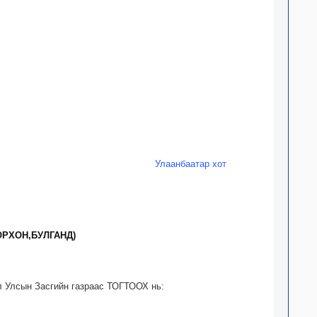
Улаанбаатар хот
ОРХОН,БУЛГАНД)
л Улсын Засгийн газраас ТОГТООХ нь: