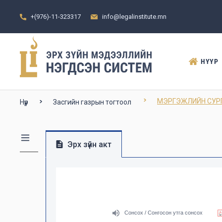
+(976)-11-323317
info@legalinstitute.mn
НҮҮР
МЭРГЭЖЛИЙН СУРГ
Нүүр
Засгийн газрын тогтоол
Эрх зүйн акт
Сонсох / Сонгосон утга сонсох