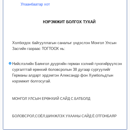
Улаанбаатар хот
НЭРЭМЖИТ БОЛГОХ ТУХАЙ
Холбогдох байгууллагын саналыг үндэслэн Монгол Улсын
Засгийн газраас ТОГТООХ нь:
Нийслэлийн Баянгол дүүргийн герман хэлний гүнзгийрүүлсэн
сургалттай ерөнхий боловсролын 38 дугаар сургуулийг
Германы алдарт эрдэмтэн Александр фон Хумбольдтын
нэрэмжит болгосугай.
МОНГОЛ УЛСЫН ЕРӨНХИЙ САЙД С.БАТБОЛД
БОЛОВСРОЛ,СОЁЛ,ШИНЖЛЭХ УХААНЫ САЙД Ё.ОТГОНБАЯР