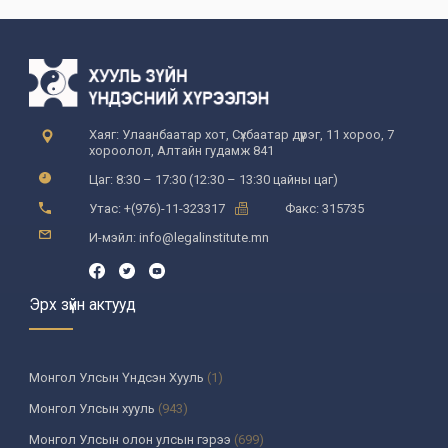
Хаяг: Улаанбаатар хот, Сүхбаатар дүүрэг, 11 хороо, 7
хороолол, Алтайн гудамж 841
Цаг: 8:30 – 17:30 (12:30 – 13:30 цайны цаг)
Утас: +(976)-11-323317
Факс: 315735
И-мэйл: info@legalinstitute.mn
Эрх зүйн актууд
Монгол Улсын Үндсэн Хууль
(1)
Монгол Улсын хууль
(943)
Монгол Улсын олон улсын гэрээ
(699)