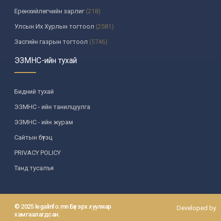
Ерөнхийлөгчийн зарлиг
(218)
Улсын Их Хурлын тогтоол
(2581)
Засгийн газрын тогтоол
(5746)
Үндсэн хуулийн цэцийн шийдвэр
(335)
ЭЗМНС-ийн тухай
Улсын дээд шүүхийн тогтоол
(259)
УИХ-аас томилогддог байгууллагын дарга, түүнтэй адилтгах албан
Бидний тухай
тушаалтны шийдвэр
(130)
ЭЗМНС - ийн танилцуулга
Сайдын тушаал
(987)
ЭЗМНС - ийн журам
Засгийн газрын агентлагийн даргын тушаал
(215)
Сайтын бүтэц
Хууль, хяналтын байгууллага
(6)
PRIVACY POLICY
Төрийн зарим чиг үүргийг хууль болон гэрээний үндсэн дээр
хэрэгжүүлж буй байгууллага
(3)
Танд тусалъя
Аймаг, нийслэлийн ИТХ-ын шийдвэр
(1208)
Аймаг, нийслэлийн Засаг даргын захирамж
(85)
© 2025 legalinfo.mn Бүх эрх хуулиар
Developed by
Зөвлөл, хороо, бусад байгууллага
(582)
хамгаалагдсан.