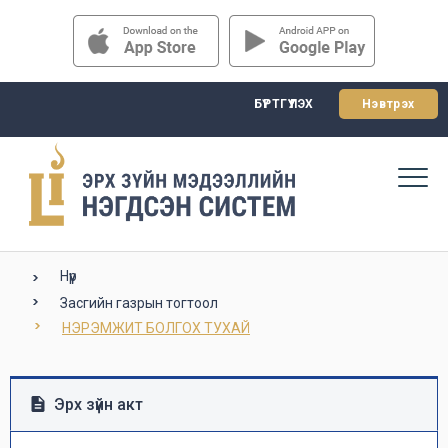
БҮРТГҮҮЛЭХ
Нэвтрэх
Нүүр
Засгийн газрын тогтоол
НЭРЭМЖИТ БОЛГОХ ТУХАЙ
Эрх зүйн акт